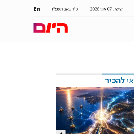
En
שישי ,
07
אוג׳
2026
כ"ד באב תשפ"ו
אי
להכיר