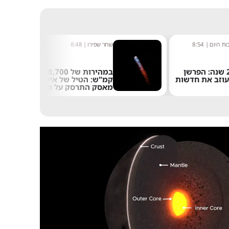
ת היום
|
8:54
שחר שפירו
|
8:48
אחרי 24 שנה: הפרשן
במהירות של 8,700
עוזב את חדשות
קמ"ש: הטיל של אילון
מאסק התרסק על הירח