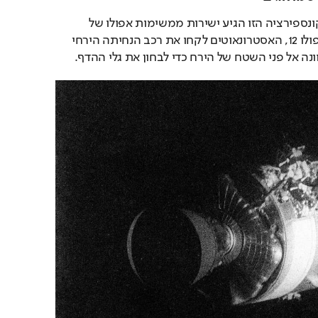
הדלק המרכזי למדורת הקונספירציה הזו הגיע ישירות ממשימות אפולו של 
נאס"א. במהלך משימת אפולו 12, האסטרונאוטים לקחו את רכב הנחיתה הירחי 
נה אל פני השטח של הירח כדי לבחון את גלי ההדף.