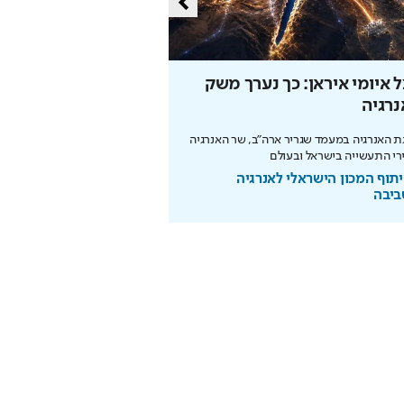
 איומי איראן: כך נערך משק
כך תחסכו בחשמל בלי 
רגיה
מהפכת האנרגיה של תדיראן: של
מידע וניהול אקלים חכם בבית
 האנרגיה במעמד שגריר ארה"ב, שר האנרגיה
רי התעשייה בישראל ובעולם
בשיתוף TADIRAN
תוף המכון הישראלי לאנרגיה
ביבה