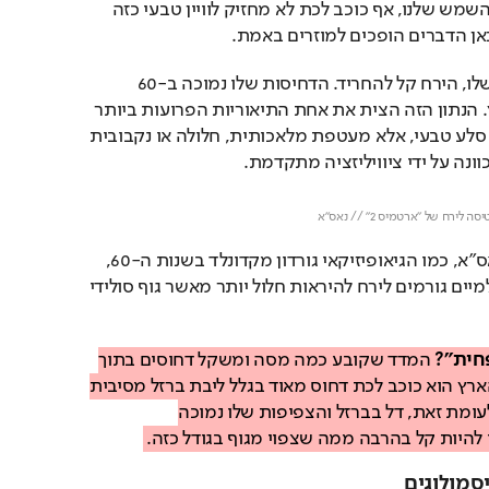
של כדור הארץ. במערכת השמש שלנו, אף כוכב לכת לא מחזיק לוויין טבעי כזה 
אן הדברים הופכים למוזרים באמת.
למרות המשקל הוויזואלי שלו, הירח קל להחריד. הדחיסות שלו נמוכה ב-60 
אחוזים מזו של כדור הארץ. הנתון הזה הצית את אחת התיאוריות הפרועות ביותר 
בהיסטוריה: הירח הוא לא סלע טבעי, אלא מעטפת מלאכותית, חלולה או נקבובית 
ונה על ידי ציוויליזציה מתקדמת.
Loaded
: 
Unmute
86.34%
 של "ארטמיס 2" // נאס"א
אפילו מדענים בכירים בנאס"א, כמו הגיאופיזיקאי גורדון מקדונלד בשנות ה-60, 
הודו בזמנו שהנתונים הגולמיים גורמים לירח להיראות חלול יותר מאשר גוף סולידי 
חית"?
 המדד שקובע כמה מסה ומשקל דחוסים בתוך 
נפח נתון של חומר. כדור הארץ הוא כוכב לכת דחוס מאוד בגלל ליבת ברזל מסיבית 
שנמצאת במרכזו. הירח, לעומת זאת, דל בברזל והצפיפות שלו נמוכה 
להיות קל בהרבה ממה שצפוי מגוף בגודל כזה.
סמולוגים