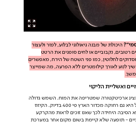
סמי"?
 היכולת של מבנה גיאולוגי לבלוע, לפזר ולעצור 
אנרגיה של גלי הדף. חומרים רטובים, נקבוביים או לחים סופגים את הרטט 
במהירות. חומרים יבשים וסדוקים לחלוטין, כמו פני השטח של הירח, מאפשרים 
לגלי המיקרו-רעידות להמשיך לנוע לאורך קילומטרים ללא הפרעה, מה שמייצר 
משך.
ים ואשליית הליקוי
אם זה לא מספיק, הירח מציג ארכיטקטורה שמטריפה את המוח. השמש גדולה 
מהירח פי 400 בדיוק, אבל היא גם רחוקה מכדור הארץ פי 400 בדיוק. הקיזוז 
המתמטי המושלם הזה הוא הסיבה היחידה לכך שאנו זוכים לראות מהקרקע 
ליקויי חמה מלאים והרמוניים - תופעה שלא קיימת בשום מקום אחר במערכת 