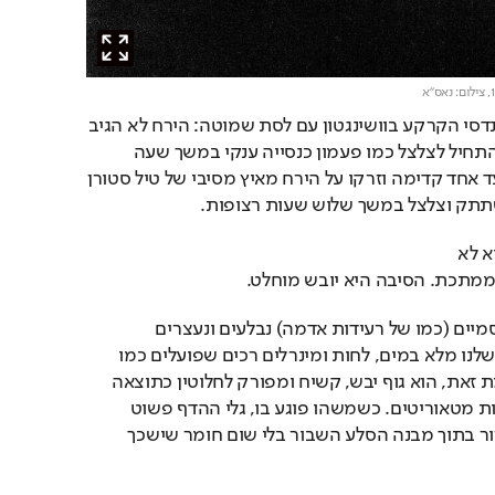
צילום: נאס"א
התוצאה השאירה את מהנדסי הקרקע בוושינגטון עם לסת שמוטה: הירח לא הגיב 
כמו סלע רגיל. הוא פשוט התחיל לצלצל כמו פעמון כנסייה ענקי במשך שעה 
שלמה. באפולו 13 הלכו צעד אחד קדימה וזרקו על הירח מאיץ מסיבי של טיל סטורן 
ההסבר הפיזיקלית לכך הוא לא 
 ממתכת. הסיבה היא יובש מוחלט.
בכדור הארץ, גלי הדף סייסמיים (כמו של רעידות אדמה) נבלעים ונעצרים 
במהירות מכיוון שהקרום שלנו מלא במים, לחות ומינרלים רכים שפועלים כמו 
ספוג אקוסטי. הירח, לעומת זאת, הוא גוף יבש, קשיח ומפורק לחלוטין כתוצאה 
ממיליארדי שנים של פגיעות מטאוריטים. כשמשהו פוגע בו, גלי ההדף פשוט 
ממשיכים לקפוץ הלוך וחזור בתוך מבנה הסלע השבור בלי שום חומר שישכך 