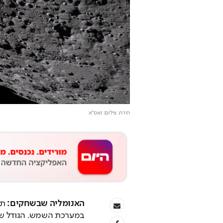
הירח
. צילום: נאס"א
האנומליה שבשחקים: