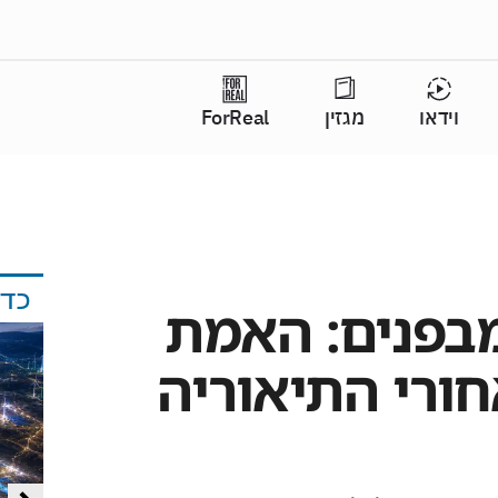
וידאו
מגזין
ForReal
כד
מבפנים: האמת
ורי התיאוריה