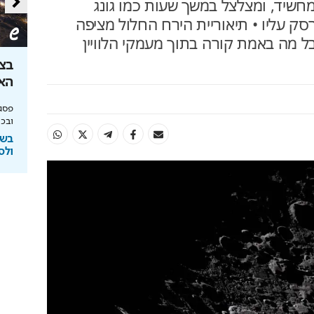
 מחשיד, ומצלצל במשך שעות כמו גונג
ק עליו • תיאוריית הירח החלול מציפה
 מה באמת קורה בתוך מעמקי הלוויין
ון שקל: הטוטו
צובעים את הבית? אל תעשו את
בצל
הטעות הזו
האנ
יחסי הימור משופרים, הפקדות ב-Apple Pay
מומחה BG BOND עושה סדר על המדפים ומציג
פסגת
את מותג הצבע SIMPLY
ובכי
ימורים
בשיתוף BG BOND
בשי
ולס