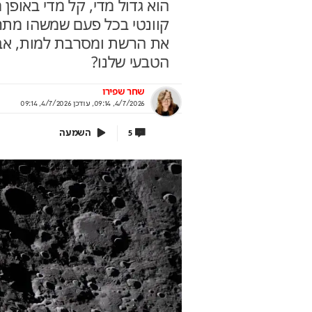
הוא גדול מדי, קל מדי באופן
קוונטי בכל פעם שמשהו מתרס
את הרשת ומסרבת למות, אבל
הטבעי שלנו?
ויקט החדש שמסקרן רוכשים
שיא של 600 מילי
ח תקווה
עושה מהפיכה
שחר שפירו
4/7/2026, 09:14
,
עודכן
4/7/2026, 09:14
קבוצת אלמוג מציגה את פרויקט MALA: מגדלי
מיום האחרונים בפתח תקווה
ותשלום זכיות מיידי
השמעה
5
תוף קבוצת אלמוג
בשיתוף המועצה להסדר הה
בספורט