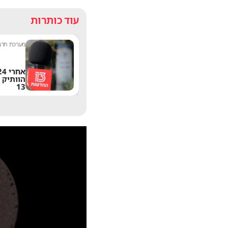
עוד כותרות
שחר שפירו
|
9:17
מערכת תרבו
משתדרגת? אחד
הפיצ'רים הכי מציקים
הוותיק 
בוואטסאפ הגיע לישראל
13