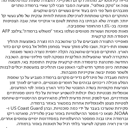
מ-19 קילומטרים, מתחת לקרום האוקייני. התצורה פועלת כמו פלטפורמה
צפה או "פקק גאולוגי", ומציעה הסבר מבני לכך שאיי ברמודה נותרים
מוגבהים מעל פני הים בעוד איים געשיים רבים שוקעים.
החוקרים הסיקו שמתחת לארכיפלג מונחת לוחית ענקית של סלע געשי קל
יותר, תצורה שלא הבחינו בה מתחת לשום אי אוקייני אחר, שבה הצפיפות
נמוכה בכ-1.5% מהחומר שמסביבה.
מאות ספינות ועשרות מטוסים נעלמו באזור "משולש ברמודה",צילום: AFP
רפסודה תת קרקעית
מאפייני התצורה מצביעים על כך שהשכבה הזו נוצרה באמצעות תהליך
ששמו תת-ריבוד, ושבו סלע מותך עשיר בפחמן חלחל אל בסיס קרום כדור
הארץ. החוקרים סבורים שהשכבה הקלה יחסית נוצרה כאשר מאגמה
התקררה לאחר שהפעילות הוולקנית נפסקה לפני מיליוני שנים. השכבה
החדשה מתנהגת כרפסודה תת-קרקעית ענקית התומכת באי, תוצאה
שפתחה כיוון מחקר חדש לגבי האופן שבו תהליכים במעטפת יכולים לבנות
ולשמר מסות יבשה אוקייניות מוגבהות.
ניתוח מעבדה של מינרלים נדירים מקרום ברמודה מצביע על כך שמסת
הסלע מכילה ריכוזים גבוהים של חומרים מגנטיים, היוצרים לאורך זמן
הפרעות מקומיות בשדה המגנטי של כדור הארץ באזור. לפי המדענים,
אנומליות מגנטיות כאלו יכולות להשפיע ישירות על כלי ניווט מסורתיים
ומודרניים, ואף לספק זווית מדעית לחלק מהאירועים ההיסטוריים שיוחסו
לסטיות מצפן ולאנומליות אחרות במכשור באזור ברמודה.
סקירות שנערכו בעבר על ידי כמה סוכנויות, ובהן US Coast Guard ו-
NOAA, מצאו כי מספר ההיעלמויות באזור שבין פלורידה, פוארטו ריקו
וברמודה אינו גבוה ממספר ההיעלמויות במסדרונות ימיים עמוסים אחרים,
וכי אין ראיה מוצקה לשיעור בלתי רגיל של תאונות באזור ברמודה.