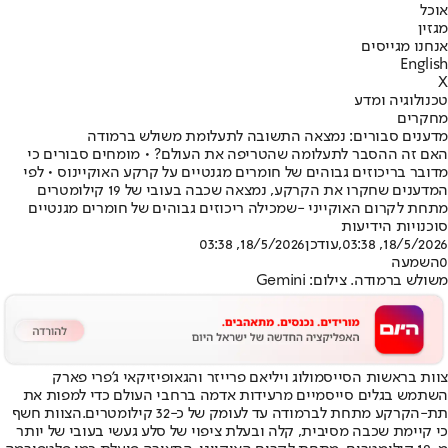
אוכל
מגזין
אנחנו מגייסים
English
X
טכנולוגיה ומדע
מחקרים
מדענים סבורים: נמצאה התשובה לתעלומת משולש ברמודה
האם זה ההסבר לתעלומה שהטריפה את העולם? • מומחים סבורים כי
מדובר בריכוזים גבוהים של חומרים מגנטיים על קרקע האוקיינוס • לפי
המדענים שחקרו את הקרקע, נמצאה שכבה בעובי של 19 קילומטרים
מתחת לקרום האוקייני -שמכילה ריכוזים גבוהים של חומרים מגנטיים
סוכנויות הידיעות
18/5/2026, 03:38
,עודכן
18/5/2026, 03:38
0
השמעה
משולש ברמודה. צילום: Gemini
צוות בראשות הסייסמולוג ויליאם פרייזר והגאופיזיקאי ג'פרי פארק
השתמש בגלים סייסמיים מרעידות אדמה ברחבי העולם כדי למפות את
תת-הקרקע מתחת לברמודה עד לעומק של כ-32 קילומטרים.
הצוות חשף
כי קיימת שכבה מסיבית, קלה ובעלת ציפוי של סלע געשי בעובי של יותר