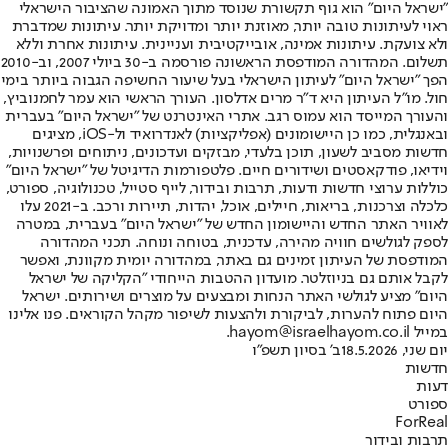
"ישראל היום" הוא גוף תקשורת שנוסד מתוך האמונה שהציבור הישראלי
ראוי לעיתונות טובה יותר, מאוזנת יותר ומדויקת יותר. עיתונות שמדברת
ולא צועקת. עיתונות אמינה, אובייקטיבית ועניינית. עיתונות אחרת וללא
תשלום. המהדורה המודפסת הראשונה פורסמה ב-30 ביולי 2007, וב-2010
הפך "ישראל היום" לעיתון הישראלי בעל שיעור החשיפה הגבוה ביותר בימי
חול. מו"ל העיתון היא ד"ר מרים אדלסון. העורך הראשי הוא עמר לחמנוביץ,
והעורך המייסד הוא עמוס רגב. אתרי האינטרנט של "ישראל היום" בעברית
ובאנגלית, כמו כן היישומונים (אפליקציות) לאנדרואיד ול-iOS, מציגים
חדשות מסביב לשעון, תוכן בלעדי, מבזקים ועדכונים, ניתוחים ופרשנויות,
וידיאו, פודקאסטים ושידורים חיים. פלטפורמות הדיגיטל של "ישראל היום"
כוללות ערוצי חדשות ודעות, תרבות ובידור, לייף סטייל, טכנולוגיה, ספורט,
כלכלה וצרכנות, בריאות, חיילים, אוכל, יהדות, תיירות ורכב. ב-2021 עלו
לאוויר האתר החדש והיישומון החדש של "ישראל היום" בעברית, במטרה
לספק לגולשים חוויה מהירה, עדכנית, בטוחה ונוחה. תכני המהדורה
המודפסת של העיתון זמינים גם באתר, במהדורה יומית מקוונת, ואפשר
לקבל אותם גם בניוזלטר. מועדון ההטבות הייחודי "הקליקה של ישראל
היום" מציע לגולשי האתר הנחות ומבצעים על מוצרים ושירותים. ישראל
היום פתוח להערות, לביקורת ולהצעות לשיפור מקהל הקוראים. פנו אלינו
במייל hayom@israelhayom.co.il.
יום שני, 18.5.2026
ב' בסיון תשפ"ו
חדשות
דעות
ספורט
ForReal
תרבות ובידור