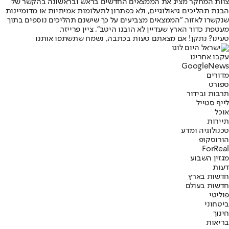
צוות המחקר מציג את הממצאים החדשים בראש ובראשונה בהקשר של
הבנת תהליכים גיאולוגיים, ולא כפתרון לתעלומות אמיתיות או מדומיינות
שנקשרו לאזור. "הממצאים מצביעים על כך שישנם תהליכים נוספים בתוך
מעטפת כדור הארץ שעדיין לא הובנו היטב", ציין פרייזר.
טעינו? נתקן! אם מצאתם טעות בכתבה, נשמח שתשתפו אותנו
עקבו אחרינו
G
o
o
g
l
e
News
מדורים
ספורט
תרבות ובידור
לייף סטייל
אוכל
תיירות
טכנולוגיה ומדע
הורוסקופ
ForReal
מגזין השבוע
דעות
חדשות בארץ
חדשות בעולם
פוליטי
ביטחוני
חינוך
בריאות