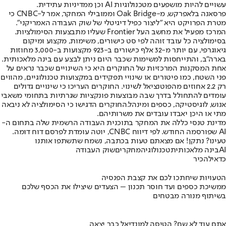
עשויים להיות מושפעים מטכנולוגיות AI וכן ממדיניות עתידית.
פרסאנה בלאפרקש, מ-Oak Bridge וממובילי המחקר, אמר ל-CNBC כי
מטרת הפרויקט היא "ליצור כפיל דיגיטלי של שוק העבודה האמריקני".
המרכז מפעיל את מחשב העל Frontier שעליו מתבצעות הסימולציות.
בסימולציה כל עובד זוהה לפי סט כישורים, משימות, מקצוע ומיקום
גיאוגרפי, עם יותר מ-32 אלף כישורים ב-923 מקצועות ב-3,000 מחוזות
בארה״ב, והתייחסות למשימות שכבר היום ניתן לבצע עם בינה מלאכותית.
אחת המסקנות המרכזיות של החוקרים היא כי השינויים שכבר נראים על
פני השטח, כמו פיטורים או שינויי תפקידים במקצועות טכנולוגיים, מהווים
רק 2.2 אחוזים מהפוטנציאל לשינוי. החוקרים העריכו כי שינויים גדולים
עומדים להתחולל בדרך שבה מבוצעות פונקציות שגרתיות בתחומי משאבי
אנוש, לוגיסטיקה, כספים ומינהל.
החוקרים הדגישו כי הסימולציה לא ניבאה
מתי או היכן יאבדו עובדים את משרותיהם.
מדינת טנסי כללה את המחקר בתוכנית העבודה הרשמית שלה בתחום ה-
AI שפורסמה החודש. לפי דיווח CNBC, יוטה עומדת לפרסם דוח דומה.
טעינו? נתקן! אם מצאתם טעות בכתבה, נשמח שתשתפו אותנו
AI
בינה מלאכותית
טכנולוגיה
מחקרים
שוק העבודה
כדאי
להכיר
הטעויות שיחתכו לכם את קצבת הפנסיה
ממשיכת כספים ועד חוסר תכנון – הצעדים שיצילו את הכסף שלכם
בשיתוף מנורה מבטחים
אתם עוד לא שם? הטיסה למונדיאל כבר יצאה