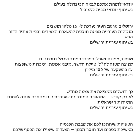
יונדאי לוקחת אתכם לבמה הכי גדולה בעולם
בשיתוף יונדאי מבית כלמוביל
ירושלים 2040: העיר נערכת ל- 1.5 מליון תושבים
מנכ"לית העירייה מציגה תוכנית להשארת הצעירים ובניית עתיד הדור
הבא
בשיתוף עיריית ירושלים
שופינג, אמנות ואוכל: המרכז המתחדש של מזרח י-ם
קפיצה קטנה לחו"ל: טיילת חדשה, מיצגי אמנות, וכיכרות משופצות
בהשקעה של 100 מיליון ₪
בשיתוף עיריית ירושלים
כך ירושלים ממציאה את עצמה מחדש
לא רק קודש – המהפכה המודרנית שעוברת י-ם מחזירה אותה לפסגת
התיירות הישראלית
בשיתוף עיריית ירושלים
הטעויות שיחתכו לכם את קצבת הפנסיה
ממשיכת כספים ועד חוסר תכנון – הצעדים שיצילו את הכסף שלכם