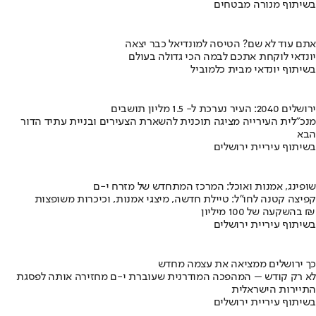
בשיתוף מנורה מבטחים
אתם עוד לא שם? הטיסה למונדיאל כבר יצאה
יונדאי לוקחת אתכם לבמה הכי גדולה בעולם
בשיתוף יונדאי מבית כלמוביל
ירושלים 2040: העיר נערכת ל- 1.5 מליון תושבים
מנכ"לית העירייה מציגה תוכנית להשארת הצעירים ובניית עתיד הדור
הבא
בשיתוף עיריית ירושלים
שופינג, אמנות ואוכל: המרכז המתחדש של מזרח י-ם
קפיצה קטנה לחו"ל: טיילת חדשה, מיצגי אמנות, וכיכרות משופצות
בהשקעה של 100 מיליון ₪
בשיתוף עיריית ירושלים
כך ירושלים ממציאה את עצמה מחדש
לא רק קודש – המהפכה המודרנית שעוברת י-ם מחזירה אותה לפסגת
התיירות הישראלית
בשיתוף עיריית ירושלים