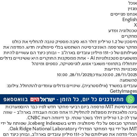
אוכל
מגזין
אנחנו מגייסים
English
X
טכנולוגיה ומדע
מחקרים
חיסכון של 1.2 טריליון דולר הוא סיבה מספיק טובה להחליף את כולנו
מחקר שפרסמה האוניברסיטה השתמש בכלי סימולציה חדש, המדמה את
פעילותם של כ-151 מיליון עובדים בארה״ב - ובוחן כיצד הם עשויים להיות
מושפעים מטכנולוגיות AI • אחת ממסקנות החוקרים היא ששינויים גדולים
יתחוללו בתחומי משאבי אנוש, לוגיסטיקה, כספים ומינהל
סוכנויות הידיעות
28/11/2025, 10:00
,עודכן
28/11/2025, 10:00
0
השמעה
עובדים במשרד (אילוסטרציה). שינויים גדולים עומדים להתחולל. צילום:
GettyImages
אוניברסיטת MIT פרסמה ביום רביעי מחקר חדש לפיו כבר היום
מערכות
בינה מלאכותית מסוגלות להחליף
11.7 אחוז מכוח העבודה בארה״ב - שווה
ערך לכ-1.2 טריליון דולר בשכר שנתי. כך דיווחה רשת CNBC.
המחקר מבוסס על כלי סימולציה חדש בשם
Iceberg Index
, שפותח על ידי
MIT ועל ידי גוף המחקר הפדרלי Oak Ridge National Laboratory.
הכלי מדמה את פעילותם של כ-151 מיליון עובדים בארה״ב, ובוחן כיצד הם