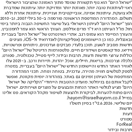
"ישראל היום" הוא גוף תקשורת שנוסד מתוך האמונה שהציבור הישראלי
ראוי לעיתונות טובה יותר, מאוזנת יותר ומדויקת יותר. עיתונות שמדברת
ולא צועקת. עיתונות אמינה, אובייקטיבית ועניינית. עיתונות אחרת וללא
תשלום. המהדורה המודפסת הראשונה פורסמה ב-30 ביולי 2007, וב-2010
הפך "ישראל היום" לעיתון הישראלי בעל שיעור החשיפה הגבוה ביותר בימי
חול. מו"ל העיתון היא ד"ר מרים אדלסון. העורך הראשי הוא עמר לחמנוביץ,
והעורך המייסד הוא עמוס רגב. אתרי האינטרנט של "ישראל היום" בעברית
ובאנגלית, כמו כן היישומונים (אפליקציות) לאנדרואיד ול-iOS, מציגים
חדשות מסביב לשעון, תוכן בלעדי, מבזקים ועדכונים, ניתוחים ופרשנויות,
וידיאו, פודקאסטים ושידורים חיים. פלטפורמות הדיגיטל של "ישראל היום"
כוללות ערוצי חדשות ודעות, תרבות ובידור, לייף סטייל, טכנולוגיה, ספורט,
כלכלה וצרכנות, בריאות, חיילים, אוכל, יהדות, תיירות ורכב. ב-2021 עלו
לאוויר האתר החדש והיישומון החדש של "ישראל היום" בעברית, במטרה
לספק לגולשים חוויה מהירה, עדכנית, בטוחה ונוחה. תכני המהדורה
המודפסת של העיתון זמינים גם באתר, במהדורה יומית מקוונת, ואפשר
לקבל אותם גם בניוזלטר. מועדון ההטבות הייחודי "הקליקה של ישראל
היום" מציע לגולשי האתר הנחות ומבצעים על מוצרים ושירותים. ישראל
היום פתוח להערות, לביקורת ולהצעות לשיפור מקהל הקוראים. פנו אלינו
במייל hayom@israelhayom.co.il.
יום שלישי, 2.6.2026
י"ז בסיון תשפ"ו
חדשות
דעות
ספורט
ForReal
תרבות ובידור