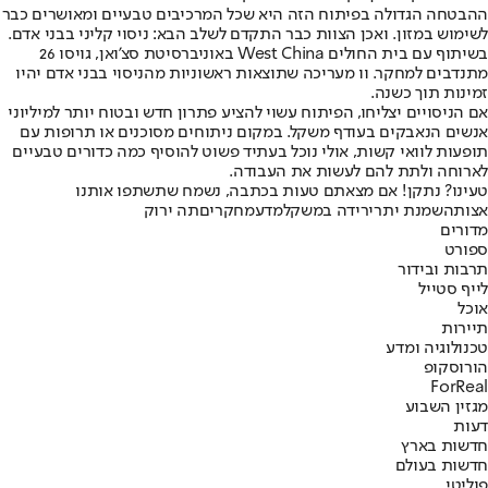
ההבטחה הגדולה בפיתוח הזה היא שכל המרכיבים טבעיים ומאושרים כבר
לשימוש במזון. ואכן הצוות כבר התקדם לשלב הבא: ניסוי קליני בבני אדם.
בשיתוף עם בית החולים West China באוניברסיטת סצ'ואן, גויסו 26
מתנדבים למחקר. וו מעריכה שתוצאות ראשוניות מהניסוי בבני אדם יהיו
זמינות תוך כשנה.
אם הניסויים יצליחו, הפיתוח עשוי להציע פתרון חדש ובטוח יותר למיליוני
אנשים הנאבקים בעודף משקל. במקום ניתוחים מסוכנים או תרופות עם
תופעות לוואי קשות, אולי נוכל בעתיד פשוט להוסיף כמה כדורים טבעיים
לארוחה ולתת להם לעשות את העבודה.
טעינו? נתקן! אם מצאתם טעות בכתבה, נשמח שתשתפו אותנו
אצות
השמנת יתר
ירידה במשקל
מדע
מחקרים
תה ירוק
מדורים
ספורט
תרבות ובידור
לייף סטייל
אוכל
תיירות
טכנולוגיה ומדע
הורוסקופ
ForReal
מגזין השבוע
דעות
חדשות בארץ
חדשות בעולם
פוליטי