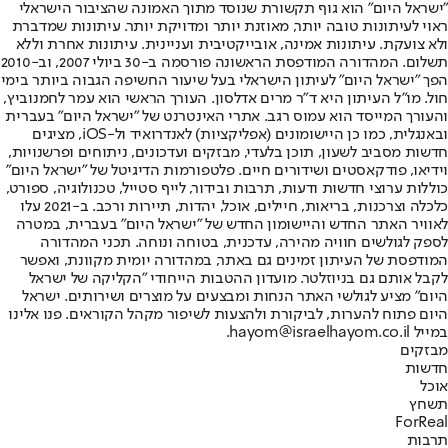
"ישראל היום" הוא גוף תקשורת שנוסד מתוך האמונה שהציבור הישראלי
ראוי לעיתונות טובה יותר, מאוזנת יותר ומדויקת יותר. עיתונות שמדברת
ולא צועקת. עיתונות אמינה, אובייקטיבית ועניינית. עיתונות אחרת וללא
תשלום. המהדורה המודפסת הראשונה פורסמה ב-30 ביולי 2007, וב-2010
הפך "ישראל היום" לעיתון הישראלי בעל שיעור החשיפה הגבוה ביותר בימי
חול. מו"ל העיתון היא ד"ר מרים אדלסון. העורך הראשי הוא עמר לחמנוביץ,
והעורך המייסד הוא עמוס רגב. אתרי האינטרנט של "ישראל היום" בעברית
ובאנגלית, כמו כן היישומונים (אפליקציות) לאנדרואיד ול-iOS, מציגים
חדשות מסביב לשעון, תוכן בלעדי, מבזקים ועדכונים, ניתוחים ופרשנויות,
וידיאו, פודקאסטים ושידורים חיים. פלטפורמות הדיגיטל של "ישראל היום"
כוללות ערוצי חדשות ודעות, תרבות ובידור, לייף סטייל, טכנולוגיה, ספורט,
כלכלה וצרכנות, בריאות, חיילים, אוכל, יהדות, תיירות ורכב. ב-2021 עלו
לאוויר האתר החדש והיישומון החדש של "ישראל היום" בעברית, במטרה
לספק לגולשים חוויה מהירה, עדכנית, בטוחה ונוחה. תכני המהדורה
המודפסת של העיתון זמינים גם באתר, במהדורה יומית מקוונת, ואפשר
לקבל אותם גם בניוזלטר. מועדון ההטבות הייחודי "הקליקה של ישראל
היום" מציע לגולשי האתר הנחות ומבצעים על מוצרים ושירותים. ישראל
היום פתוח להערות, לביקורת ולהצעות לשיפור מקהל הקוראים. פנו אלינו
במייל hayom@israelhayom.co.il.
מבזקים
חדשות
אוכל
תשחץ
ForReal
תרבות