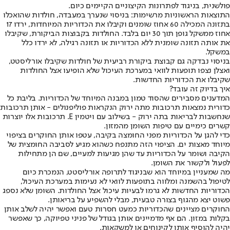
פולשנית, בניגוד לפתרונות הקיצוניים הקיימים כיום.
התוצאות הראשוניות מרשימות: בניסוי שנערך במעבדה, חולדות שהואכלו
בתזונה המכילה 60 אחוז שומנים וקיבלו את הכדוריות המיוחדות, ירדו 17
אחוז ממשקל גופן תוך 30 יום בלבד. החולדות בקבוצות הביקורת, שקיבלו
את אותה תזונה שומנית ללא הכדוריות או תזונה רגילה, לא ירדו כלל
במשקל.
בניסוי נבדקה גם קבוצת ביקורת רביעית של חולדות שקיבלו אורליסטט,
ואצלן נצפו תופעות לוואי במערכת העיכול שלא הופיעו אצל החולדות
שקיבלו את הכדוריות החדשות.
איך בדיוק זה עובד?
המדענים מסבירים שהסוד טמון במבנה המיוחד של הכדוריות. בליבת כל
כדורית נמצאות תרכובות מתה ירוק הנקראות פוליפנולים - אותן תרכובות
שנחשבות לבריאות בתה ירוק - בשילוב עם ויטמין E. תרכובות אלו יוצרות
קשרים כימיים עם טיפות השומן מהמזון.
כדי להגן על הכדוריות מפני החומצה בקיבה, עטפו אותן החוקרים בציפוי
מיוחד מאצות ים. הציפוי הזה מתנפח כשהוא מגיע לסביבה החומצית של
הקיבה ושומר על הכדוריות עד שהן מגיעות למעיים, שם הן מתחילות
לפעול ולקשור את השומן.
מה שמעניין במיוחד הוא שבניגוד לתרופה אורליסטט, הנמכרת כיום
לטיפול בהשמנה ומלווה בתופעות לוואי לא נעימות במערכת העיכול,
הכדוריות החדשות לא גרמו לבעיות עיכול אצל החולדות. השומן שלא נספג
פשוט יצא מהגוף בצורה טבעית, מבלי להשפיע על בריאותן.
החוקרים מציינים שהכדוריות כמעט חסרות טעם ואפשר יהיה לשלב אותן
בקלות במזון. הם אף מדמיינים אותן בגודל של פניני טפיוקה, כך שאפשר
יהיה להוסיף אותן לקינוחים או למשקאות.