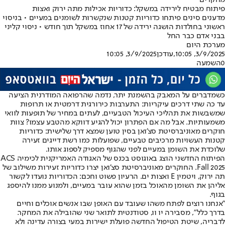
מחקרים
פיתוח מבטיח לירידה במשקל: כדוריות אכילות מתה ירוק ואצות
מדענים סינים פיתחו כדוריות קטנות שנקשרות לשומנים במעיים • בניסוי
ראשוני בחולדות הושגה ירידה של 17 אחוז במשקל תוך חודש • ניסוי קליני
בבני אדם כבר החל
מערכת היום
3/9/2025, 10:05
,עודכן
3/9/2025, 10:05
0
השמעה
כשמדברים על המאבק ב
השמנת יתר
, נדמה שהרפואה המודרנית הציעה
עד כה שתי דרכים עיקריות: התערבות כירורגית דרמטית או תרופות
שמשבשות את תהליכי העיכול הטבעיים, לעתים במחיר של תופעות לוואי
משמעותיות. אבל מה אם הפתרון יכול להגיע דווקא מהטבע עצמו? צוות
חוקרים מאוניברסיטת סצ'ואן בסין טוען שמצא דרך שלישית: כדוריות
קטנות העשויות מרכיבים טבעיים, שפועלות כמו רשת דייגים זעירה
שלוכדת את השומן במעיים לפני שהגוף מספיק לספוג אותו.
הפיתוח החדשני הוצג באוגוסט בכנס של האגודה האמריקנית לכימיה ACS
Fall 2025. החוקרים מאוניברסיטת סצ'ואן יצרו כדוריות זעירות משילוב של
תה ירוק, ויטמין E ואצות ים. הרעיון פשוט וחכם: הכדוריות נועדו לקשור
אליהן את השומן מהאוכל בזמן שהוא עובר במעיים, ולמנוע ממנו להיספג
בגוף.
"אנחנו רוצים לפתח משהו שעובד עם האופן שבו אנשים אוכלים וחיים
בדרך כלל", מסבירה יו וו, סטודנטית לתואר שני שהובילה את המחקר.
לדבריה, שיטת הטיפול החדשה פועלת ישירות במעי בצורה עדינה ולא