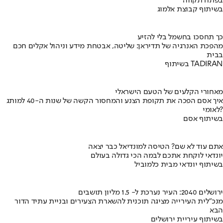
בפתח תקווה
בשיתוף קבוצת אלמוג
כך תחסכו בחשמל בלי להזיע
מהפכת האנרגיה של תדיראן: שליטה, אבטחת מידע וניהול אקלים חכם
בבית
בשיתוף TADIRAN
מאחורי הקלעים של הטעם הישראלי
איך אסם הפכה את תקופת הצנע והמחסור הקשה של שנות ה-40 למותג
לאומי?
בשיתוף אסם
אתם עוד לא שם? הטיסה למונדיאל כבר יצאה
יונדאי לוקחת אתכם לבמה הכי גדולה בעולם
בשיתוף יונדאי מבית כלמוביל
ירושלים 2040: העיר נערכת ל- 1.5 מליון תושבים
מנכ"לית העירייה מציגה תוכנית להשארת הצעירים ובניית עתיד הדור
הבא
בשיתוף עיריית ירושלים