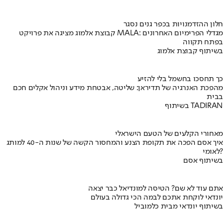
חלון ההזדמנויות בכפר גנים נסגר
קבוצת אלמוג מציגה את פרויקט MALA: מגדלי הפרימיום האחרונים
בפתח תקווה
בשיתוף קבוצת אלמוג
כך תחסכו בחשמל בלי להזיע
מהפכת האנרגיה של תדיראן: שליטה, אבטחת מידע וניהול אקלים חכם
בבית
בשיתוף TADIRAN
מאחורי הקלעים של הטעם הישראלי
איך אסם הפכה את תקופת הצנע והמחסור הקשה של שנות ה-40 למותג
לאומי?
בשיתוף אסם
אתם עוד לא שם? הטיסה למונדיאל כבר יצאה
יונדאי לוקחת אתכם לבמה הכי גדולה בעולם
בשיתוף יונדאי מבית כלמוביל