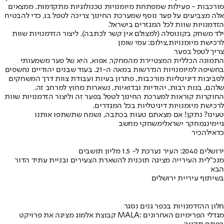
מורכבות - פעילות שמפתחת מיומנויות טכנולוגיות מתקדמות. ממצאים
אלה מצביעים על פער נוסף שמערכת החינוך צריכה לטפל בו, כדי להבטיח
הזדמנויות שוות לכל המגזרים בישראל.
ילד משחק בקונוסלה (למצולם אין קשר לכתבה). ליצור הזדמנויות שוות
לרכישת מיומנויות,צילום: עמי שומן
צריך לטפל בפער
התמונה הכללית המצטיירת מהמחקר, אפוא, היא של פער משמעותי
בחשיפה למיומנויות הנדרשות במאה ה-21. בעוד שבנים יהודיים נחשפים
לסביבות דיגיטליות מורכבות, פתרון בעיות ועבודת צוות דרך המשחקים
שלהם, בנות רבות, יהודיות ובדואיות, נשארות מחוץ למרחב זה.
החוקרות קוראות למערכת החינוך לטפל בפער זה וליצור הזדמנויות שוות
לרכישת מיומנויות דיגיטליות בכל המגדרים.
טעינו? נתקן! אם מצאתם טעות בכתבה, נשמח שתשתפו אותנו
גיימינג
מחקר ישראלי
משחקי מחשב
כדאי
להכיר
ירושלים 2040: העיר נערכת ל- 1.5 מליון תושבים
מנכ"לית העירייה מציגה תוכנית להשארת הצעירים ובניית עתיד הדור
הבא
בשיתוף עיריית ירושלים
חלון ההזדמנויות בכפר גנים נסגר
קבוצת אלמוג מציגה את פרויקט MALA: מגדלי הפרימיום האחרונים