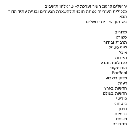
ירושלים 2040: העיר נערכת ל- 1.5 מליון תושבים
מנכ"לית העירייה מציגה תוכנית להשארת הצעירים ובניית עתיד הדור
הבא
בשיתוף עיריית ירושלים
מדורים
ספורט
תרבות ובידור
לייף סטייל
אוכל
תיירות
טכנולוגיה ומדע
הורוסקופ
ForReal
מגזין השבוע
דעות
חדשות בארץ
חדשות בעולם
פוליטי
ביטחוני
חינוך
בריאות
משפט
תחבורה