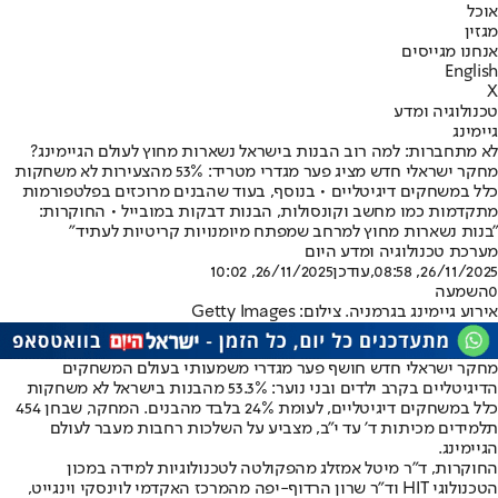
אוכל
מגזין
אנחנו מגייסים
English
X
טכנולוגיה ומדע
גיימינג
לא מתחברות: למה רוב הבנות בישראל נשארות מחוץ לעולם הגיימינג?
מחקר ישראלי חדש מציג פער מגדרי מטריד: 53% מהצעירות לא משחקות
כלל במשחקים דיגיטליים • בנוסף, בעוד שהבנים מרוכזים בפלטפורמות
מתקדמות כמו מחשב וקונסולות, הבנות דבקות במובייל • החוקרות:
"בנות נשארות מחוץ למרחב שמפתח מיומנויות קריטיות לעתיד"
מערכת טכנולוגיה ומדע היום
26/11/2025, 08:58
,עודכן
26/11/2025, 10:02
0
השמעה
אירוע גיימינג בגרמניה. צילום: Getty Images
מחקר ישראלי חדש חושף פער מגדרי משמעותי בעולם המשחקים
הדיגיטליים בקרב ילדים ובני נוער: 53.3% מהבנות בישראל לא משחקות
כלל במשחקים דיגיטליים, לעומת 24% בלבד מהבנים. המחקר, שבחן 454
תלמידים מכיתות ד' עד י"ב, מצביע על השלכות רחבות מעבר ל
עולם
הגיימינג
.
החוקרות, ד"ר מיטל אמזלג מהפקולטה לטכנולוגיות למידה במכון
הטכנולוגי HIT וד"ר שרון הרדוף-יפה מהמרכז האקדמי לוינסקי וינגייט,