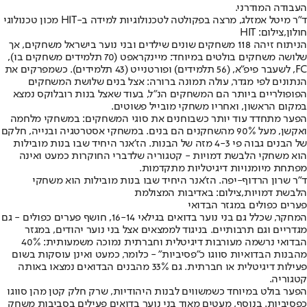
העבודה המודרני.
ד"ר מיטל אמזלג, מרצה בפקולטה לטכנולוגיות למידה ב-HIT מכון טכנולוגי
חולון,צילום: HIT
הניתוח זיהה 118 משחקים שונים שילדים ובני נוער בישראל משחקים, אך
שלושה משחקים בולטים במיוחד: מיינקראפט (70 תלמידים משחקים בו),
FC, לשעבר פיפ"א, (56 תלמידים) ופורטנייט (43 תלמידים). כשמפרקים את
הנתונים לפי מגדר, עולה תמונה ברורה: אצל בנים שלושת המשחקים
הפופולריים ביותר הם המשחקים הנ"ל, בעוד שאצל בנות רובלוקס נמצא
במקום הראשון, ואחריו משחקי מובייל פשוטים.
הפער מתחדד עוד יותר כשבוחנים את סוגי המשחקים: במשחקי מלחמה
ואקשן, מעל 90% מהשחקנים הם בנים. במשחקי אסטרטגיה ובנייה, חלקם
של הבנים גבוה פי 4-3 מזה של הבנות. הז'אנר היחיד שבו בנות מובילות
הוא משחקי הלבשת דמויות - קטגוריה שלדברי החוקרות כמעט ואינה
מפתחת מיומנויות דיגיטליות מתקדמות.
ד"ר שרון הרדוף-יפה. הז'אנר היחיד שבו בנות מובילות הוא משחקי
הלבשת דמויות,צילום: באדיבות המצולמת
פערים כפולים במגזר הבדואי
המחקר, שכלל גם בני נוער בדואים בגילאי 16-14, חושף פערים כפולים - גם
מגדריים וגם תרבותיים. בניגוד לממצאים אצל בני נוער יהודים, במגזר
הבדואי נרשמה מעורבות דיגיטלית וחברתית נמוכה משמעותית: 40%
מהבנות הבדואיות סווגו כ"פסיביות" - כלומר, כמעט ואינן עוסקות בשום
פעילות דיגיטלית או חברתית. גם 33% מהבנים הבדואים נמצאו באותה
קטגוריה.
הפער בולט במיוחד כשמשווים לבנות היהודיות, שרק חלק קטן מהן סווגו
כפסיביות. בנוסף, מעטים מאוד בני נוער בדואים פעילים בסביבות משחק