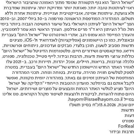
"ישראל היום" הוא גוף תקשורת שנוסד מתוך האמונה שהציבור הישראלי
ראוי לעיתונות טובה יותר, מאוזנת יותר ומדויקת יותר. עיתונות שמדברת
ולא צועקת. עיתונות אמינה, אובייקטיבית ועניינית. עיתונות אחרת וללא
תשלום. המהדורה המודפסת הראשונה פורסמה ב-30 ביולי 2007, וב-2010
הפך "ישראל היום" לעיתון הישראלי בעל שיעור החשיפה הגבוה ביותר בימי
חול. מו"ל העיתון היא ד"ר מרים אדלסון. העורך הראשי הוא עמר לחמנוביץ,
והעורך המייסד הוא עמוס רגב. אתרי האינטרנט של "ישראל היום" בעברית
ובאנגלית, כמו כן היישומונים (אפליקציות) לאנדרואיד ול-iOS, מציגים
חדשות מסביב לשעון, תוכן בלעדי, מבזקים ועדכונים, ניתוחים ופרשנויות,
וידיאו, פודקאסטים ושידורים חיים. פלטפורמות הדיגיטל של "ישראל היום"
כוללות ערוצי חדשות ודעות, תרבות ובידור, לייף סטייל, טכנולוגיה, ספורט,
כלכלה וצרכנות, בריאות, חיילים, אוכל, יהדות, תיירות ורכב. ב-2021 עלו
לאוויר האתר החדש והיישומון החדש של "ישראל היום" בעברית, במטרה
לספק לגולשים חוויה מהירה, עדכנית, בטוחה ונוחה. תכני המהדורה
המודפסת של העיתון זמינים גם באתר, במהדורה יומית מקוונת, ואפשר
לקבל אותם גם בניוזלטר. מועדון ההטבות הייחודי "הקליקה של ישראל
היום" מציע לגולשי האתר הנחות ומבצעים על מוצרים ושירותים. ישראל
היום פתוח להערות, לביקורת ולהצעות לשיפור מקהל הקוראים. פנו אלינו
במייל hayom@israelhayom.co.il.
יום שבת, 13.6.2026
כ"ח בסיון תשפ"ו
חדשות
דעות
ספורט
ForReal
תרבות ובידור