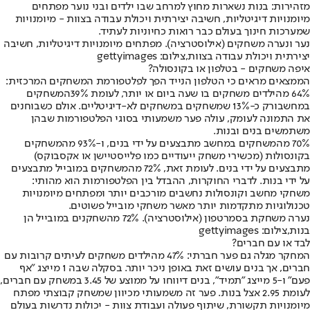
מזהירות: בנות נשארות מחוץ למרחב שבו ילדים ובני נוער מפתחים
מיומנויות דיגיטליות, חשיבה יצירתית ויכולת עבודה בצוות - מיומנויות
שמערכות חינוך בעולם כבר רואות כחיוניות לעתיד.
נער ונערה משחקים (אילוסטרציה). מפתחים מיומנויות דיגיטליות, חשיבה
יצירתית ויכולת עבודה בצוות,צילום: gettyimages
איפה משחקים - בטלפון או בקונסולה?
הממצאים מראים כי הטלפון הנייד הפך לפלטפורמת המשחקים המרכזית:
64% מהילדים משחקים בו שעה ביום או יותר, לעומת 39%
המשחקים
במחשב
ורק כ-13% שמשחקים במשחקים לא-דיגיטליים. אולם כשבוחנים
את התמונה לעומק, עולה פער משמעותי בסוגי הפלטפורמות שבהן
משתמשים בנים ובנות.
70% מהמשחקים במחשב מתבצעים על ידי בנים, ו-93% מהמשחקים
בקונסולות (מכשירי משחק ייעודיים כמו פלייסטיישן או אקסבוקס)
מתבצעים על ידי בנים. לעומת זאת, 72% מהמשחקים במובייל מתבצעים
על ידי בנות. לדברי החוקרות, ההבדל בין הפלטפורמות הוא מהותי:
משחקי מחשב וקונסולות נחשבים מורכבים יותר ומפתחים מיומנויות
טכנולוגיות מתקדמות יותר מאשר משחקי מובייל פשוטים.
נערה משחקת בסמרטפון (אילוסטרציה). 72% מהשחקנים במובייל הן
בנות,צילום: gettyimages
לבד או עם חברים?
המחקר מגלה גם פער חברתי: 47% מהילדים משחקים לעיתים קרובות עם
חברים, אך בנים עושים זאת באופן ניכר יותר. בסקלה שבה 1 מייצג "אף
פעם" ו-5 מייצג "תמיד", בנים דיווחו על ממוצע של 3.45 במשחק עם חברים,
לעומת 2.95 אצל בנות. פער זה משמעותי מכיוון שמשחק קבוצתי מפתח
מיומנויות תקשורת, שיתוף פעולה ועבודת צוות - יכולות נדרשות בעולם