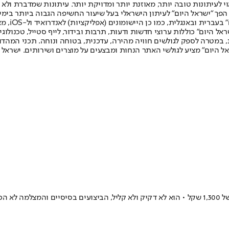
לעיתונות טובה יותר, מאוזנת יותר ומדויקת יותר. עיתונות שמדברת ולא צ
שלום. המהדורה המודפסת הראשונה פורסמה ב-30 ביולי 2007, וב-2010 הפך "ישראל היום" לעיתון הישראלי בעל שי
לחמנוביץ,
ל היום" כוללות ערוצי חדשות ודעות, תרבות ובידור, לייף סטייל, טכנולוגיה
ברית, במטרה לספק לגולשים חוויה מהירה, עדכנית, בטוחה ונוחה. תכני המה
ל היום" מציע לגולשי האתר הנחות ומבצעים על מוצרים ושירותים. ישראל 