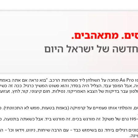
יום ראשון בבוקר, מזג אוויר נוראי. התחזית הבטיחה גשם כבד וסופה, והאופו A6 Pro מחכה על השולחן
, אבל המסך עבד, הצליל היה בסדר, והוא פשוט המשיך כרגיל. ככה זה כשיש
והפלתי אותו פעמיים על קרמיקה (באמת בטעות, ממש לא התכוונתי). כל פע
לחוזק הזה יש גם צד כבד. הוא לא דק והוא לא קל. 8.9 מילימטרים של עובי ו-195 גרם של משקל. זה מורגש בכ
7,00 מילי-אמפר. זה יותר משני טלפונים רגילים ביחד. גם בשימוש כבד - עם הרבה שיחות, ניו
ינה.