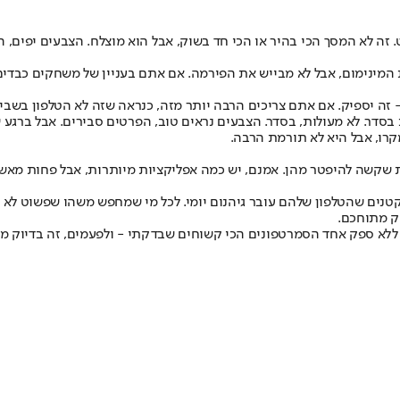
ם המסך? 6.57 אינץ' AMOLED עם רענון 120Hz ובהירות של 1,400 ניט. זה לא המסך הכי בהיר או הכי חד בשוק
ד. זה שבב שעושה את המינימום, אבל לא מבייש את הפירמה. אם אתם בעניין של משחקי
ה יספיק. אם אתם צריכים הרבה יותר מזה, כנראה שזה לא הטלפון בשביל
נות יוצאות בסדר. לא מעולות, בסדר. הצבעים נראים טוב, הפרטים סבירים. אבל
ת, או תוספות שקשה להיפטר מהן. אמנם, יש כמה אפליקציות מיותרות, אבל פח
קטנים שהטלפון שלהם עובר גיהנום יומי. לכל מי שמחפש משהו שפשוט לא יי
שק מתוחכם.