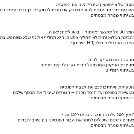
הסוד של איינשטיין שיגדיל לכם את הפנסיה
הריבית דריבית עובדת לטובתכם רק אם תתחילו מוקדם. כך תבנו עתיד בט
בשיתוף מנורה מבטחים
אל תישארו מאחור – בואו לגלות לאן ה-AI הולך
הבינה המלאכותית לא תחליף אנשים, היא תחליף את מי שלא משתמש בה!
בשיתוף HIT,המכון הטכנולוגי חולון
מהפכת הרובוטיקה לבית
מהפכת הניקיון החכם: כל הבית נקי בלחיצת כפתור
בשיתוף רונלייט
הטעויות שיחתכו לכם את קצבת הפנסיה
ממשיכת כספים ועד חוסר תכנון – הצעדים שיצילו את הכסף שלכם
בשיתוף מנורה מבטחים
איך 200 ש"ח בחודש הופכים ל140 אלף ?
צעדים קטנים שיכולים לסגור את הבור הפנסיוני בין נשים לגברים
בשיתוף מנורה מבטחים