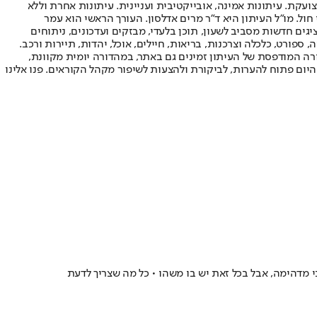
ועקת. עיתונות אמינה, אובייקטיבית ועניינית. עיתונות אחרת וללא
עור החשיפה הגבוה ביותר בימי חול. מו"ל העיתון היא ד"ר מרים אדלסון. העורך הראשי הוא עמר
 והעורך המייסד הוא עמוס רגב. אתרי האינטרנט של "ישראל היום" בעברית ובאנגלית, כמו כן היישומונים (אפליקציות) לאנדרואיד ול-iOS, מציגים חדשות מסביב לשעון, תוכן בלעדי, מבזקים ועדכונים, ניתוחים
, ספורט, כלכלה וצרכנות, בריאות, חיילים, אוכל, יהדות, תיירות ורכב.
דורה המודפסת של העיתון זמינים גם באתר, במהדורה יומית מקוונת,
היום פתוח להערות, לביקורת ולהצעות לשיפור מקהל הקוראים. פנו אלינו