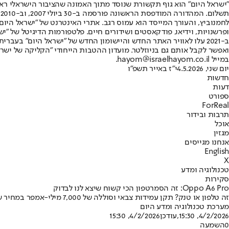
"ישראל היום" הוא גוף תקשורת שנוסד מתוך האמונה שהציבור הישראלי ראוי 
ת
ופרשנויות, וידיאו, פודקאסטים ושידורים חיים. פלטפורמות הדיגיטל של "ישרא
ב-2021 עלו לאוויר האתר החדש והיישומון החדש של "ישראל היום" בע
ואפשר לקבל אותם גם בניוזלטר. מועדון ההטבות הייחודי "הקליקה של ישרא
במייל hayom@israelhayom.co.il.
יום שני, 4.5.2026
י"ז באייר תשפ"ו
חדשות
דעות
ספורט
ForReal
תרבות ובידור
אוכל
מגזין
אנחנו מגייסים
English
X
טכנולוגיה ומדע
סקירות
Oppo A6 Pro: זה הסמרטפון הכי קשוח שיצא לנו לבדוק
זה טלפון או טנק? תקן עמידות צבאי וסוללה של 7,000 מילי-אמפר במחיר של 1,300 שקל • הוא לא דקיק ולא קליל, הביצועים בסיסיים והמצלמה לא הכי מדהימה, אבל בכל זאת יש בו משהו • כל מה שצריך לדעת
מערכת טכנולוגיה ומדע היום
4/2/2026, 15:30
,עודכן
4/2/2026, 15:30
0
השמעה