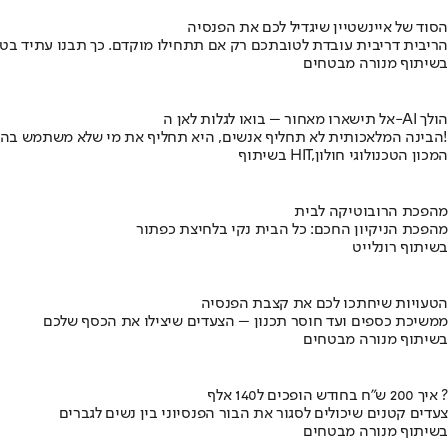
הסוד של איינשטיין שיגדיל לכם את הפנסיה
הריבית דריבית עובדת לטובתכם רק אם תתחילו מוקדם. כך תבנו עתיד בט
בשיתוף מנורה מבטחים
אל תישארו מאחור – בואו לגלות לאן ה-AI הולך
הבינה המלאכותית לא תחליף אנשים, היא תחליף את מי שלא משתמש בה!
בשיתוף HIT,המכון הטכנולוגי חולון
מהפכת הרובוטיקה לבית
מהפכת הניקיון החכם: כל הבית נקי בלחיצת כפתור
בשיתוף רונלייט
הטעויות שיחתכו לכם את קצבת הפנסיה
ממשיכת כספים ועד חוסר תכנון – הצעדים שיצילו את הכסף שלכם
בשיתוף מנורה מבטחים
איך 200 ש"ח בחודש הופכים ל140 אלף ?
צעדים קטנים שיכולים לסגור את הבור הפנסיוני בין נשים לגברים
בשיתוף מנורה מבטחים