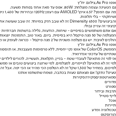
אופו A6 Pro,צילום: יח"ץ
גם הטעינה עצמה מוצלחת: 80W. אפס עד מאה אחוז בפחות משעה.
מה ע
ושיחקתי - בלי תלונות.
והביצועים? Dimensity 6300 זה לא שבב חזק במיוח
קיצוני זה עניין גבולי.
אם אתם משתמשים בסיסיים - שיחות, הודעות, גלילה ברשתות חברתיות - ז
המצלמה של 50 מגה פיקסל היא בסיסית. ביום, באור טוב, התמו
הולכים לאיבוד. יש גם מצלמה משנית של 2 מגה פיקסל - כנראה לעומק או מקרו, אבל היא לא תורמת הרבה.
אופו A6 Pro,צילום: יח"ץ
הממשק ColorOS של אופו נקי יחסית, ללא פרסומות מעצבנו
שנתיים של עדכוני אנדרואיד.
אז למי זה מתאים? לעובדי שטח - בניין, חקלאות, תעשייה. להורים לילדים 
למי זה לא מתאים? לגיימרים. למצלמים. למי שרוצה ביצועים טובים או ממ
לסיכום, במחיר של 1,300 שקל זה לא הטלפון הכי מהיר או הכי יפה. אבל זה ללא ספק אחד הסמרטפונים הכי קשוחים שבדקתי - ולפעמים, זה בדיוק מה שצריך.
טעינו? נתקן! אם מצאתם טעות בכתבה, נשמח שתשתפו אותנו
סמארטפונים
סקירה
סקירות
מדורים
ספורט
תרבות ובידור
לייף סטייל
אוכל
תיירות
טכנולוגיה ומדע
הורוסקופ