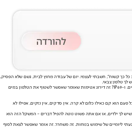
 ליד מפתחות הרכב. "בוא נראה אם אתה באמת כל כך קשוח", חשבתי לעצמי. יום של עבודה מחוץ לבית, גשם שלא הפסיק,
 לך טלפון צבאי.
תקן MIL-STD-810H - זה לא סתם חתול שהלך על מקלדת - זה אומר שהטלפון עבר בדיקות של הצבא האמריקני. נפילות, חום קיצוני, קור, לחץ, זעזועים. ו-IP69? זה דירוג אטימות שאומר שאפשר לשטוף את הטלפון במים
ם הוא קם כאילו כלום לא קרה. אין סדקים, אין נזקים, אפילו לא
יס, זה מורגש ביד. אבל כשאתה בתנועה, כשיש לך ילדים, או אם אתה פשוט נוטה להפיל דברים - המשקל הזה הוא
וט, וידאו וכו' - הגעתי ליומיים של שימוש בנוחות. זה משחרר. זה אומר שאפשר לצאת לסוף