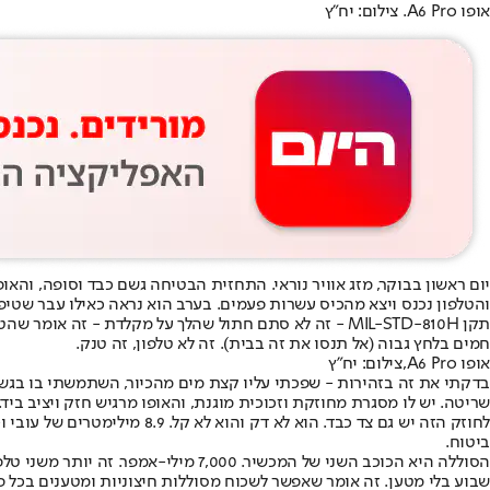
אופו A6 Pro. צילום: יח"ץ
והטלפון נכנס ויצא מהכיס עשרות פעמים. בערב הוא נראה כאילו עבר שטיפה
חמים בלחץ גבוה (אל תנסו את זה בבית). זה לא טלפון, זה טנק.
אופו A6 Pro,צילום: יח"ץ
בדקתי את זה בזהירות - שפכתי עליו קצת מים מהכיור, השתמשתי בו בגשם, 
שריטה. יש לו מסגרת מחוזקת וזכוכית מוגנת, והאופו מרגיש חזק ויציב ביד.
ביטוח.
הסוללה היא הכוכב השני של המכשיר. 0
שבוע בלי מטען. זה אומר שאפשר לשכוח מסוללות חיצוניות ומטענים בכל פ