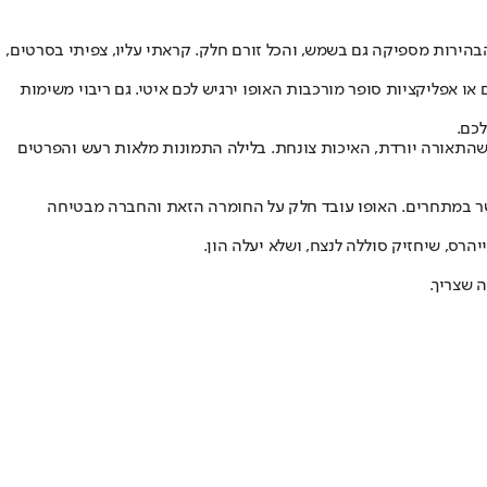
, אבל הוא מוצלח. הצבעים יפים, הבהירות מספיקה גם בשמש, והכל זורם חלק. קראתי עליו, צפיתי בסרטים,
ם כבדים או אפליקציות סופר מורכבות האופו ירגיש לכם איטי. גם ריבוי משימות
כם.
 ברגע שהתאורה יורדת, האיכות צונחת. בלילה התמונות מלאות רעש והפרטים
ות מאשר במתחרים. האופו עובד חלק על החומרה הזאת והחברה מבטיחה
הרס, שיחזיק סוללה לנצח, ושלא יעלה הון.