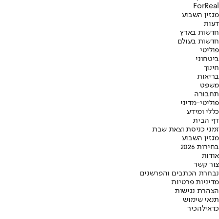
ForReal
מגזין השבוע
דעות
חדשות בארץ
חדשות בעולם
פוליטי
ביטחוני
חינוך
בריאות
משפט
תחבורה
פוליטי-מדיני
כללי ומידע
דף הבית
זמני כניסת וצאת שבת
מגזין השבוע
בחירות 2026
אודות
צור קשר
נבחרת הכתבים והפרשנים
מדיניות פרטיות
הצהרת נגישות
תנאי שימוש
כדאי
להכיר