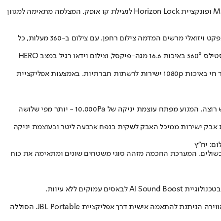
GoPro השיקה את MAX החדשה - מצלמת 360 מעלות עוצמתית שמציעה צילום וידאו ברזולוציית 5.6K עם ייצוב תמונה מתקדם Max HyperSmooth ופונקציית Horizon Lock לנעילת קו אופק. המצלמה מתאימה למגוון
אחת התכונות הבולטות היא הטכנולוגיה שגורמת למוט הסלפי להיעלם אוטומטית מהפריים בזכות עיבוד התמונה המתקדם של המצלמה, מה שיוצר אפקט ויזואלי מרשים המדמה צילום רחפן. עם צילום ב-360 מעלות, כל
המצלמה מצוידת ביכולות צילום מתקדמות: TimeWarp 360° להאצת תנועה מיוצבת, צילום פנורמי PowerPano ברזולוציית 6.2 מגה-פיקסל, צילום סטילס 360° באיכות 16.6 מגה-פיקסל, וצילום וידאו רגיל במצב HERO
המצלמה כוללת שישה מיקרופונים לקליטת שמע היקפי איכותי, מסך מגע אינטואיטיבי לשליטה קלה, שליטה קולית ב-12 פקודות מוכנות מראש, ושידור חי באיכות 1080p ישירות לרשתות חברתיות. באמצעות אפליקציית
שיאומי השיקה את Robot Vacuum H40 - שואב אבק רובוטי עם יכולות מיפוי מתקדמות בהתאמה אישית המאפשרות לנקות בדיוק כפי שהמשתמש רוצה. המנוע מפתח עוצמת יניקה של 10,000Pa - יותר מפי שלושה
כת ריקון אוטומטי לשקית אבק ישירות ממיכל האבק לשקית בנפח ארבעה ליטר ובעוצמת יניקה
 מכשולים. המערכת החכמה מזהה סוגי משטחים שונים ומתאימה את כוח
העיצוב האנכי של Grip כולל לולאת נשיאה מובנית לחיבור לתיק, אופניים או אפילו גלשן. הרמקול עמיד בתקן IP68 נגד מים, אבק ונפילות, עם תאורת אווירה הניתנת להתאמה אישית דרך אפליקציית JBL Portable. הסוללה