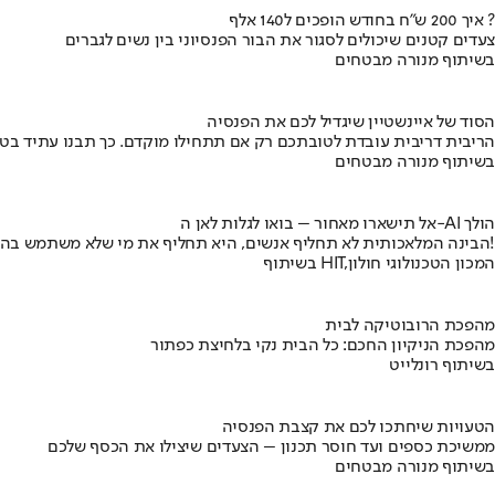
איך 200 ש"ח בחודש הופכים ל140 אלף ?
צעדים קטנים שיכולים לסגור את הבור הפנסיוני בין נשים לגברים
בשיתוף מנורה מבטחים
הסוד של איינשטיין שיגדיל לכם את הפנסיה
הריבית דריבית עובדת לטובתכם רק אם תתחילו מוקדם. כך תבנו עתיד בט
בשיתוף מנורה מבטחים
אל תישארו מאחור – בואו לגלות לאן ה-AI הולך
הבינה המלאכותית לא תחליף אנשים, היא תחליף את מי שלא משתמש בה!
בשיתוף HIT,המכון הטכנולוגי חולון
מהפכת הרובוטיקה לבית
מהפכת הניקיון החכם: כל הבית נקי בלחיצת כפתור
בשיתוף רונלייט
הטעויות שיחתכו לכם את קצבת הפנסיה
ממשיכת כספים ועד חוסר תכנון – הצעדים שיצילו את הכסף שלכם
בשיתוף מנורה מבטחים