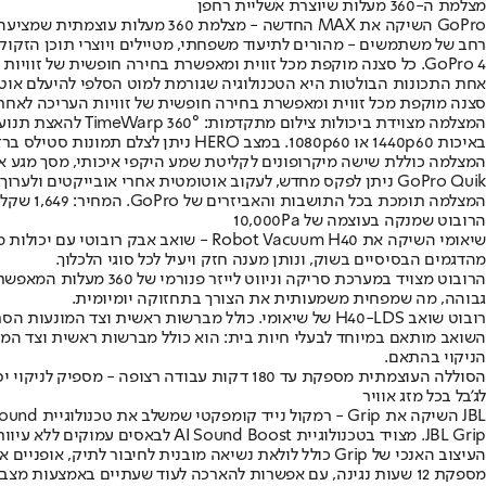
מצלמת ה-360 מעלות שיוצרת אשליית רחפן
רחב של משתמשים - מהורים לתיעוד משפחתי, מטיילים ויוצרי תוכן הזקוקי
GoPro 4. כל סצנה מוקפת מכל זווית ומאפשרת בחירה חופשית של זוויות העריכה לאחר הצילום,צילום: יח"ץ
סצנה מוקפת מכל זווית ומאפשרת בחירה חופשית של זוויות העריכה לאחר 
באיכות 1440p60 או 1080p60. במצב HERO ניתן לצלם תמונות סטילס ברזולוציית 5.5 מגה-פיקסל.
GoPro Quik ניתן לפקס מחדש, לעקוב אוטומטית אחרי אובייקטים ולערוך סרטונים ישירות מהטלפון הנייד.
המצלמה תומכת בכל התושבות והאביזרים של GoPro. המחיר: 1,649 שקלים.
הרובוט שמנקה בעוצמה של 10,000Pa
מהדגמים הבסיסיים בשוק, ונותן מענה חזק ויעיל לכל סוגי הלכלוך.
הרובוט מצויד במערכת 
גבוהה, מה שמפחית משמעותית את הצורך בתחזוקה יומיומית.
רובוט שואב H40-LDS של שיאומי. כולל מברשות ראשית וצד המונעות הסתבכות שיער ופרווה, וחיישנים רבים למניעת התנגשויות וזיהוי מכשולים,צילום: יח"ץ
השואב מותאם במיוחד לבעלי חיות בית: הוא כולל מברשות ראשית וצד המו
הניקוי בהתאם.
הסוללה העוצמתית מספקת עד 180 דקות עבודה רצופה - מספיק לניקוי יסודי של דירות גדולות במחזור בודד. המחיר: 1,449 שקלים.
לג'בל בכל מזג אוויר
JBL השיקה את Grip - רמקול נייד קומפקטי שמשלב את טכנולוגיית JBL Pro Sound עם עמידות יוצאת דופן. הרמקול מפתח עוצמה של 16W ומצויד בטכנולוגיית AI Sound Boost לבאסים עמוקים ללא עיוות.
JBL Grip. מצויד בטכנולוגיית AI Sound Boost לבאסים עמוקים ללא עיוות,צילום: יח"ץ
מספקת 12 שעות נגינה, עם אפשרות להארכה לעוד שעתיים באמצעות מצב Playtime Boost.