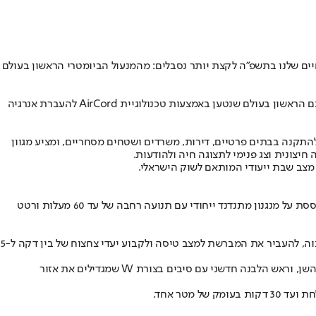
יים שלנו בתשפ"ה לקצת יותר נסבלים: מהמנעול הביומטרי הראשון בעולם
שיתוף הפעולה הישראלי בין Wi-Charge ל-Kontrol הביא לפריצת דרך בתחום האבטחה הביתית עם השקת Kontrol BIO+, המנעול הביומטרי החכם הראשון בעולם שנטען באמצעות טכנולוגיית AirCord להעברת אנרגיה
התקנה בבתים פרטיים, דירות, משרדים ושטחים מסחריים, ומציע מגוון
צב שבת ייעודי המותאם לשוק הישראלי.
ביקונקט השיקה בישראל את מברשת השיניים Wave abs של חברת Laifen הסינית, שמאתגרת את הסטנדרטים הקיימים בתעשייה. המברשת מתבססת על מנגנון מתנדנד ייחודי עם תנועה רחבה של עד 60 מעלות ורטט
המוצר כולל אפליקציה ייעודית המאפשרת שליטה מדויקת בעוצמת הרטט, מהירות התנודות וטווח הסיבוב. דרך האפליקציה ניתן להפעיל מצב תדר גבוה, להעביר את המברשת למצב טיסה ולקבוע יעדי צחצוח של בין דקה ל-5
עם המברשת מגיעים שלושה ראשים מיוחדים: ראש לחניכיים רגישות עם סיבים רכים וישרים, ראש לניקוי יסודי עם סיבים בצורת C המותאמים לצורת השן, וראש הלבנה חדשני עם סיבים בצורת W שמגדילים את אזור