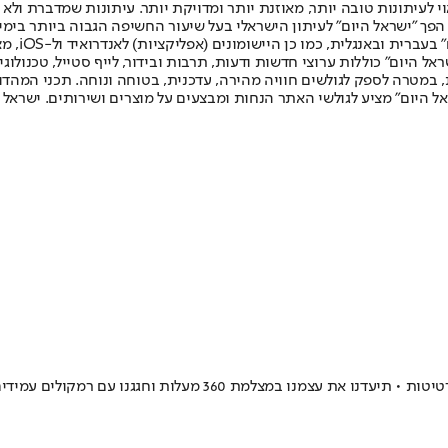
לעיתונות טובה יותר, מאוזנת יותר ומדויקת יותר. עיתונות שמדברת ולא צ
שלום. המהדורה המודפסת הראשונה פורסמה ב-30 ביולי 2007, וב-2010 הפך "ישראל היום" לעיתון הישראלי בעל שי
לחמנוביץ,
ל היום" כוללות ערוצי חדשות ודעות, תרבות ובידור, לייף סטייל, טכנולוגיה
ברית, במטרה לספק לגולשים חוויה מהירה, עדכנית, בטוחה ונוחה. תכני המה
ל היום" מציע לגולשי האתר הנחות ומבצעים על מוצרים ושירותים. ישראל 
מהמנעול הביומטרי הראשון שנטען אלחוטית למברשת שיניים עם 66 אלף 