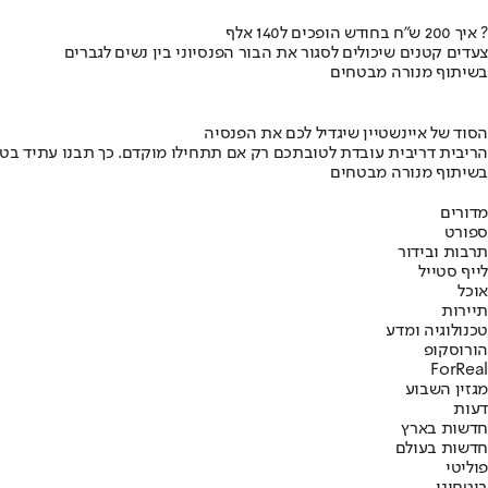
איך 200 ש"ח בחודש הופכים ל140 אלף ?
צעדים קטנים שיכולים לסגור את הבור הפנסיוני בין נשים לגברים
בשיתוף מנורה מבטחים
הסוד של איינשטיין שיגדיל לכם את הפנסיה
הריבית דריבית עובדת לטובתכם רק אם תתחילו מוקדם. כך תבנו עתיד בט
בשיתוף מנורה מבטחים
מדורים
ספורט
תרבות ובידור
לייף סטייל
אוכל
תיירות
טכנולוגיה ומדע
הורוסקופ
ForReal
מגזין השבוע
דעות
חדשות בארץ
חדשות בעולם
פוליטי