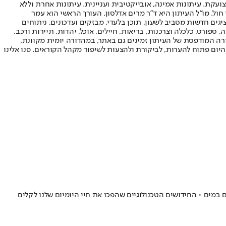
ועקת. עיתונות אמינה, אובייקטיבית ועניינית. עיתונות אחרת וללא
עור החשיפה הגבוה ביותר בימי חול. מו"ל העיתון היא ד"ר מרים אדלסון. העורך הראשי הוא עמר
 והעורך המייסד הוא עמוס רגב. אתרי האינטרנט של "ישראל היום" בעברית ובאנגלית, כמו כן היישומונים (אפליקציות) לאנדרואיד ול-iOS, מציגים חדשות מסביב לשעון, תוכן בלעדי, מבזקים ועדכונים, ניתוחים
, ספורט, כלכלה וצרכנות, בריאות, חיילים, אוכל, יהדות, תיירות ורכב.
דורה המודפסת של העיתון זמינים גם באתר, במהדורה יומית מקוונת,
היום פתוח להערות, לביקורת ולהצעות לשיפור מקהל הקוראים. פנו אלינו
רטיטות • תיעדנו את עצמנו במצלמת 360 מעלות וחגגנו עם רמקולים עמידים במים • החידושים הטכנולוגיים שהפכו את חיי היומיום שלנו לקלים