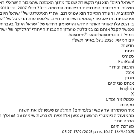
"ישראל היום" הוא גוף תקשורת שנוסד מתוך האמונה שהציבור הישראלי ראוי 
ת
ופרשנויות, וידיאו, פודקאסטים ושידורים חיים. פלטפורמות הדיגיטל של "ישרא
ב-2021 עלו לאוויר האתר החדש והיישומון החדש של "ישראל היום" בע
ואפשר לקבל אותם גם בניוזלטר. מועדון ההטבות הייחודי "הקליקה של ישרא
במייל hayom@israelhayom.co.il.
יום חמישי, 7.5.2026
כ' באייר תשפ"ו
חדשות
דעות
ספורט
ForReal
תרבות ובידור
אוכל
מגזין
אנחנו מגייסים
English
X
טכנולוגיה ומדע
סקירות
איך הסתדרנו עד עכשיו בלעדיהם? הגדג'טים שעשו לנו את השנה
הרבה יותר
מערכת היום
16/9/2025, 10:17
,עודכן
17/9/2025, 05:27