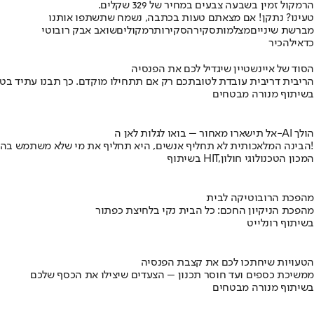
הרמקול זמין בשבעה צבעים במחיר של 329 שקלים.
טעינו? נתקן! אם מצאתם טעות בכתבה, נשמח שתשתפו אותנו
מברשת שיניים
מצלמות
סקירה
סקירות
רמקולים
שואב אבק רובוטי
כדאי
להכיר
הסוד של איינשטיין שיגדיל לכם את הפנסיה
הריבית דריבית עובדת לטובתכם רק אם תתחילו מוקדם. כך תבנו עתיד בט
בשיתוף מנורה מבטחים
אל תישארו מאחור – בואו לגלות לאן ה-AI הולך
הבינה המלאכותית לא תחליף אנשים, היא תחליף את מי שלא משתמש בה!
בשיתוף HIT,המכון הטכנולוגי חולון
מהפכת הרובוטיקה לבית
מהפכת הניקיון החכם: כל הבית נקי בלחיצת כפתור
בשיתוף רונלייט
הטעויות שיחתכו לכם את קצבת הפנסיה
ממשיכת כספים ועד חוסר תכנון – הצעדים שיצילו את הכסף שלכם
בשיתוף מנורה מבטחים