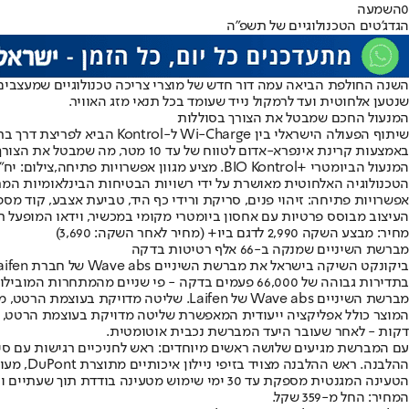
0
השמעה
הגדג'טים הטכנולוגיים של תשפ"ה
השנה החולפת הביאה עמה דור חדש של מוצרי צריכה טכנולוגיים שמעצבים 
שנטען אלחוטית ועד לרמקול נייד שעומד בכל תנאי מזג האוויר.
המנעול החכם שמבטל את הצורך בסוללות
באמצעות קרינת אינפרא-אדום לטווח של עד 10 מטר, מה שמבטל את הצורך בחיווט או החלפת סוללות.
המנעול הביומטרי +BIO Kontrol. מציע מגוון אפשרויות פתיחה,צילום: יח"ץ
הטכנולוגיה האלחוטית מאושרת על ידי רשויות הבטיחות הבינלאומיות המר
אפשרויות פתיחה: זיהוי פנים, סריקת ורידי כף היד, טביעת אצבע, קוד מספרי, כרטיס IC ואפליקציית סמארטפון. בדגמים מסוימים מותקנים גם מצלמה חיצונית וצג פנימ
העיצוב מבוסס פרטיות עם אחסון ביומטרי מקומי במכשיר, וידאו המופעל
מחיר: מבצע השקה 2,990 לדגם ביו+ (מחיר לאחר השקה: 3,690)
מברשת השיניים שמנקה ב-66 אלף רטיטות בדקה
בתדירות גבוהה של 66,000 פעמים בדקה - פי שניים מהמתחרות המובילות.
מברשת השיניים Wave abs של Laifen. שליטה מדויקת בעוצמת הרטט, מהירות התנודות וטווח הסיבוב,צילום: יח"ץ
דקות - לאחר שעובר היעד המברשת נכבית אוטומטית.
ההלבנה. ראש ההלבנה מצויד בזיפי ניילון איכותיים מתוצרת DuPont, מעוגלים בקצותיהם ב-90% ובעלי עיצוב יהלום לליטוש יעיל.
הטעינה המגנטית מספקת עד 30 ימי שימוש מטעינה בודדת תוך שעתיים וחצי בלבד, והמברשת עמידה במים בתקן IPX7 המבטיח שימוש בטוח במקלחת ועד 30 דקות בעומק של מטר אחד.
המחיר: החל מ-359 שקל.