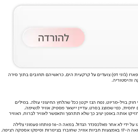
 וויל טרנר (אורלנדו בלום) וקפטן ג'ק ספארו (ג’וני דפ) צועדים על קרקעית הים, כראשיהם תחובים בתוך סירה
ה והיסטוריה.
י חוק בויל-מריוט, נפח הגז יקטן ככל שהלחץ החיצוני עולה. במילים
יחסית, כפי שמוצג בסרט, עדיין יישאר מספיק אוויר לנשימה.
חזיקו אותה באופן יציב כך שלא תתהפך ותאפשר לאוויר לברוח, האוויר
השימוש בעיקרון הזה לצלילה אינו המצאה חדשה. אריסטו תיעד כבר במאה הרביעית לפני הספירה את השימוש בכלים הפוכים לצלילה, וטען כי הומצאו על ידי לא אחר מאלכסנדר הגדול. במאה ה-16 פותחו פעמוני צלילה
קה רציפה.