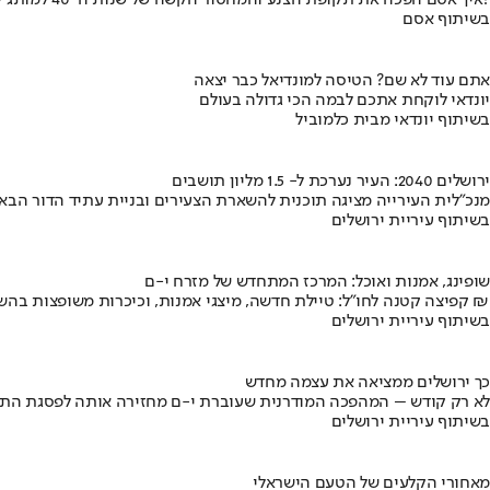
איך אסם הפכה את תקופת הצנע והמחסור הקשה של שנות ה-40 למותג לאומי?
בשיתוף אסם
אתם עוד לא שם? הטיסה למונדיאל כבר יצאה
יונדאי לוקחת אתכם לבמה הכי גדולה בעולם
בשיתוף יונדאי מבית כלמוביל
ירושלים 2040: העיר נערכת ל- 1.5 מליון תושבים
מנכ"לית העירייה מציגה תוכנית להשארת הצעירים ובניית עתיד הדור הבא
בשיתוף עיריית ירושלים
שופינג, אמנות ואוכל: המרכז המתחדש של מזרח י-ם
קפיצה קטנה לחו"ל: טיילת חדשה, מיצגי אמנות, וכיכרות משופצות בהשקעה של 100 מיליון ₪
בשיתוף עיריית ירושלים
כך ירושלים ממציאה את עצמה מחדש
לא רק קודש – המהפכה המודרנית שעוברת י-ם מחזירה אותה לפסגת התי
בשיתוף עיריית ירושלים
מאחורי הקלעים של הטעם הישראלי