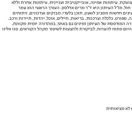
ועקת. עיתונות אמינה, אובייקטיבית ועניינית. עיתונות אחרת וללא
עור החשיפה הגבוה ביותר בימי חול. מו"ל העיתון היא ד"ר מרים אדלסון. העורך הראשי הוא עמר
 והעורך המייסד הוא עמוס רגב. אתרי האינטרנט של "ישראל היום" בעברית ובאנגלית, כמו כן היישומונים (אפליקציות) לאנדרואיד ול-iOS, מציגים חדשות מסביב לשעון, תוכן בלעדי, מבזקים ועדכונים, ניתוחים
, ספורט, כלכלה וצרכנות, בריאות, חיילים, אוכל, יהדות, תיירות ורכב.
דורה המודפסת של העיתון זמינים גם באתר, במהדורה יומית מקוונת,
היום פתוח להערות, לביקורת ולהצעות לשיפור מקהל הקוראים. פנו אלינו
לא מציאותית