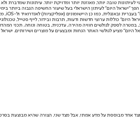
לעיתונות טובה יותר, מאוזנת יותר ומדויקת יותר. עיתונות שמדברת ולא צ
שלום. המהדורה המודפסת הראשונה פורסמה ב-30 ביולי 2007, וב-2010 הפך "ישראל היום" לעיתון הישראלי בעל שי
לחמנוביץ,
ל היום" כוללות ערוצי חדשות ודעות, תרבות ובידור, לייף סטייל, טכנולוגיה
ברית, במטרה לספק לגולשים חוויה מהירה, עדכנית, בטוחה ונוחה. תכני המה
ל היום" מציע לגולשי האתר הנחות ומבצעים על מוצרים ושירותים. ישראל 
 אחד מבוססת על מדע אמתי, אבל מצד שני, הצורה שהיא מבוצעת בסרט 