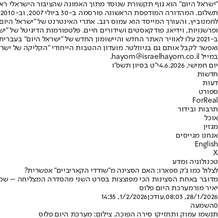
"ישראל היום" הוא גוף תקשורת שנוסד מתוך האמונה שהציבור הישראלי ראוי 
ת
ופרשנויות, וידיאו, פודקאסטים ושידורים חיים. פלטפורמות הדיגיטל של "ישרא
ב-2021 עלו לאוויר האתר החדש והיישומון החדש של "ישראל היום" בע
ואפשר לקבל אותם גם בניוזלטר. מועדון ההטבות הייחודי "הקליקה של ישרא
במייל hayom@israelhayom.co.il.
יום חמישי, 4.6.2026
י"ט בסיון תשפ"ו
חדשות
דעות
ספורט
ForReal
תרבות ובידור
אוכל
מגזין
אנחנו מגייסים
English
X
טכנולוגיה ומדע
לצלול כמו ג’ק ספארו: האם הסצינה מ"שודדי הקאריביים" אפשרית?
מדובר באחת הסצינות הכי מפוצצות בסרט השני מהסדרה המצליחה – שמצד
יאיר מור
מערכת היום פלוס
28/1/2026, 08:03
,עודכן
1/2/2026, 14:35
0
השמעה
תנשמו עמוק ותחזיקו סירה הפוכה. צילום: מערכת היום פלוס