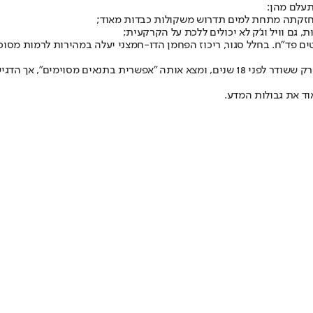
עלם מהן:
החזקתה מתחת למים תדרוש משקולות כבדות מאוד;
 גם וויל וג’ק לא יכולים ללכת על הקרקעית;
 פד”ח. בחלל סגור, ריכוז הפחמן הדו-חמצני יעלה במהירות לרמות מסוכנות
צוות התוכנית "מכסחי המיתוסים" (MythBusters) בחן את הסצנה הזו בפרק ששודר לפני 18 שני
ד את גבולות המדע.