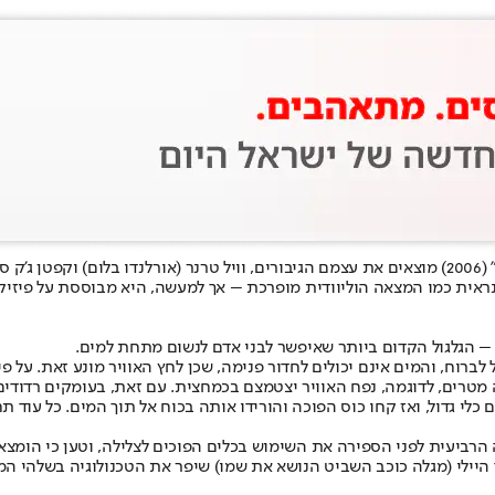
באחד הרגעים הבלתי נשכחים בסרט "שודדי הקאריביים: תיבה של איש מת" (2006) מוצאים את עצמם הגיבורים,
ראית כמו המצאה הוליוודית מופרכת – אך למעשה, היא מבוססת על פיזיק
– הגלגול הקדום ביותר שאיפשר לבני אדם לנשום מתחת למים.
 לברוח, והמים אינם יכולים לחדור פנימה, שכן לחץ האוויר מונע זאת. על פ
מטרים, לדוגמה, נפח האוויר יצטמצם בכמחצית. עם זאת, בעומקים רדודים 
כלי גדול, ואז קחו כוס הפוכה והורידו אותה בכוח אל תוך המים. כל עוד ת
א את שמו) שיפר את הטכנולוגיה בשלהי המאה ה-17 באמצעות חביות אוויר, שחוברו בצינורות וסיפקו אספ