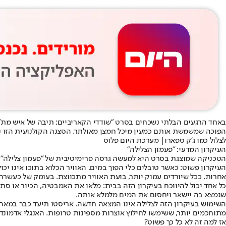
הפוכה שמשמשת אותם כמעין מיכל חמצן מאולתר. הסצנה הקולנועית הזו נ
לצלול כמו ג'ק ספארו| מערכת היום פלוס
העיקרון המדעי: "פעמון הצלילה"
הטכניקה שמוצגת בסרט היא למעשה גרסה פרימיטיבית של "פעמון צלילה" 
העיקרון פשוט: כאשר טובלים כלי הפוך במים, האוויר הכלוא בתוכו אינו יכול
אחרות, ככל שיורדים עמוק יותר, בועת האוויר מתכווצת. בעומק של כעשרה 
כל אחד יכול להיווכח בעיקרון הזה בבית: מלאו את האמבטיה, הכיור או סתם 
שנמצא בה יישאר ויחסום את המים מלמלא אותה.
מתוחכמים יותר, ששימשו לחילוץ אוצרות מספינות טרופות. האנגלי אדמונד היילי (מגלה כוכב השביט הנוש
אז למה זה לא כל כך פשוט?