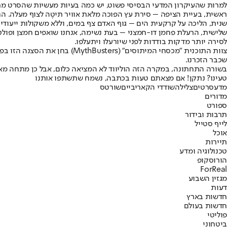
למרות שהעיקרון המדעי הבסיסי פשוט, יש כמה בעיות מעשיות שהסרט מת
ראשית, בעיית הציפה – סירת עץ הפוכה מלאת אוויר תיטֶה לצוף מעלה. 
שנית, הליכה על קרקעית הים – גוף האדם צף במים, וללא משקולות ייעודיות,
שלישית, הרעלת פחמן דו-חמצני – בעת נשימה, אנחנו שואפים חמצן ופולטים
לסירה יותר מדקות בודדות לפני שיורעלו ויתעלפו.
שכבר הזכרנו.
בשורה התחתונה, במקרה הזה הוליווד לא המציאה כלום, אבל כן מתחה מאו
טעינו? נתקן! אם מצאתם טעות בכתבה, נשמח שתשתפו אותנו
מדע
סרטים
צלילה
שודדי הקאריביים
שורטס
מדורים
ספורט
תרבות ובידור
לייף סטייל
אוכל
תיירות
טכנולוגיה ומדע
הורוסקופ
ForReal
מגזין השבוע
דעות
חדשות בארץ
חדשות בעולם
פוליטי
ביטחוני