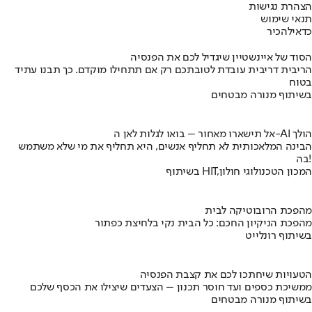
הצהרת נגישות
תנאי שימוש
כדאי
להכיר
הסוד של איינשטיין שיגדיל לכם את הפנסיה
הריבית דריבית עובדת לטובתכם רק אם תתחילו מוקדם. כך תבנו עתיד
בטוח
בשיתוף מנורה מבטחים
אל תישארו מאחור – בואו לגלות לאן ה-AI הולך
הבינה המלאכותית לא תחליף אנשים, היא תחליף את מי שלא משתמש
בה!
בשיתוף HIT,המכון הטכנולוגי חולון
מהפכת הרובוטיקה לבית
מהפכת הניקיון החכם: כל הבית נקי בלחיצת כפתור
בשיתוף רונלייט
הטעויות שיחתכו לכם את קצבת הפנסיה
ממשיכת כספים ועד חוסר תכנון – הצעדים שיצילו את הכסף שלכם
בשיתוף מנורה מבטחים