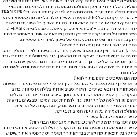
ההחלמה מהירה והאי נוחות קלה בלבד. בשיטת PRK מסירים את השכבה
העליונה של הקרנית, ולכן ההחלמה ממושכת יותר ולעיתים מלווה באי
נוחות גדולה יותר, אך השיטה מתאימה למי שקרניתו דקה. ב־TRANS PRK
- גרסה מתקדמת של PRK, ההסרה נעשית כולה בלייזר, מה שמפחית מגע
ידני ומקצר את אי הנוחות הראשונית. בטווח הארוך, כל השיטות מביאות
לחדות ראייה דומה. ב - 'אסותא אופטיק' מיושמת טכנולוגיית Z -LASIK,
המבוססת על מיפוי קרנית מדויק ותכנון מותאם אישית, המאפשרת רמת
דיוק גבוהה יותר וצמצום משמעותי של סיכון לעיוותים אופטיים.
האם זה כואב וכמה זמן נמשכת ההחלמה?
במהלך הניתוח אין כאב משום שהעין מורדמת בטיפות. לאחר ההליך תתכן
דמעת או רגישות לאור, בעיקר ביום הראשון. רוב המטופלים חוזרים לשגרה
בתוך יומיים עד שלושה, אך הראייה מתייצבת בהדרגה במשך שבועות
ולעיתים עד חצי שנה. שימוש בטיפות עיניים חיוני למניעת יובש ולשמירה
על נוחות.
מה הם הסיכונים ותופעות הלוואי?
פרופ' איתן לבני
, מסביר כי כמו בכל הליך רפואי קיימים סיכונים. התופעות
השכיחות הן יובש בעיניים, הילות סביב אורות בלילה או סינוור. ברוב
המקרים הן זמניות ומשתפרות עם הזמן. סיבוכים נדירים יותר כוללים
זיהום או החלשה של הקרנית. כדי להפחית את הסיכון מבצעים בדיקות
יסודיות לפני הניתוח ומטפלים ביובש אם קיים. הקפדה על הוראות
ההחלמה ושמירה על היגיינה חשובות ביותר.
עדשות מגע,צילום: Freepik
כמה זמן צריך להפסיק להרכיב עדשות מגע לפני הבדיקות?
עדשות מגע משנות זמנית את צורת הקרנית ועלולות לשבש את המדידות.
כדי לקבל תוצאות מדויקות בבדיקות ההתאמה יש להפסיק את השימוש