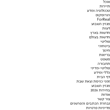
אוכל
תיירות
טכנולוגיה ומדע
הורוסקופ
ForReal
מגזין השבוע
דעות
חדשות בארץ
חדשות בעולם
פוליטי
ביטחוני
חינוך
בריאות
משפט
תחבורה
פוליטי-מדיני
כללי ומידע
דף הבית
זמני כניסת וצאת שבת
מגזין השבוע
בחירות 2026
אודות
צור קשר
נבחרת הכתבים והפרשנים
מדיניות פרטיות