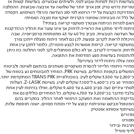
בעדשות רכות לפחות שבוע לפני, ולעיתים שבועיים. בעדשות קשות או
טוריות נדרש פרק זמן ארוך יותר של שלושה עד ארבעה שבועות. ההמלצה
המדויקת נקבעת על ידי הרופא לפי סוג העדשה והרגלי השימוש. הקפדה
על כלל זה מבטיחה שמיפוי הקרנית ישקף את מצבה האמיתי.
האם למרות הניתוח אצטרך משקפי קריאה בעתיד?
ניתוח לייזר מתקן את הראייה לרחוק אך אינו עוצר את תהליך ההזדקנות
של העדשה הטבעית. סביב גיל 40 עד 45 מתפתחת פרסביופיה, שבה
היכולת לראות לקרוב נפגעת. לכן גם לאחר ניתוח מוצלח ייתכן צורך
במשקפי קריאה. קיימת אפשרות לבצע מונוויז'ן, כלומר לתקן עין אחת
לרחוק והשנייה לקרוב, אך לא כולם מסתגלים לכך. לפני החלטה כזו ניתן
להתנסות בעדשות מגע המדמות את התוצאה.
כמה עולה ניתוח לייזר בעיניים?
מחירי ניתוחי הלייזר להסרת משקפיים משתנים בהתאם לשיטה ולביטוח
המשלים בקופות החולים. בשיטת PRK, המחיר למבוטחים נע בטווח של
כ־2,200 עד 3,500 שקלים לעין. בטכנולוגיית TRANS PRK המתקדמת יותר,
המחיר נע בין כ־4,400 ל־7,100 שקלים לעין. בשיטת Z-LASIK, העלות
לשתי עיניים נעה סביב 6,400 עד 9,400 שקלים, ואילו בניתוח לעין אחת
בלבד מדובר בכ־3,200 עד 4,700 שקלים. כל המחירים כוללים גם את
בדיקות ההתאמה ואת המעקב הרפואי לאחר ההליך. במקרים בהם
המטופל מבקש שהניתוח יבוצע על ידי מנתח מסוים, ישנה תוספת עלות.
בשיתוף אסותא אופטיק
מדורים
ספורט
תרבות ובידור
לייף סטייל