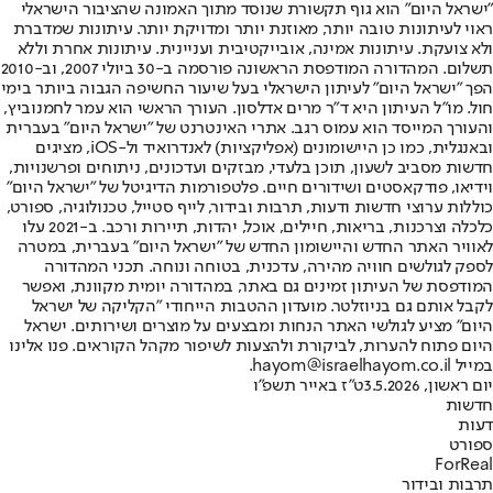
"ישראל היום" הוא גוף תקשורת שנוסד מתוך האמונה שהציבור הישראלי
ראוי לעיתונות טובה יותר, מאוזנת יותר ומדויקת יותר. עיתונות שמדברת
ולא צועקת. עיתונות אמינה, אובייקטיבית ועניינית. עיתונות אחרת וללא
תשלום. המהדורה המודפסת הראשונה פורסמה ב-30 ביולי 2007, וב-2010
הפך "ישראל היום" לעיתון הישראלי בעל שיעור החשיפה הגבוה ביותר בימי
חול. מו"ל העיתון היא ד"ר מרים אדלסון. העורך הראשי הוא עמר לחמנוביץ,
והעורך המייסד הוא עמוס רגב. אתרי האינטרנט של "ישראל היום" בעברית
ובאנגלית, כמו כן היישומונים (אפליקציות) לאנדרואיד ול-iOS, מציגים
חדשות מסביב לשעון, תוכן בלעדי, מבזקים ועדכונים, ניתוחים ופרשנויות,
וידיאו, פודקאסטים ושידורים חיים. פלטפורמות הדיגיטל של "ישראל היום"
כוללות ערוצי חדשות ודעות, תרבות ובידור, לייף סטייל, טכנולוגיה, ספורט,
כלכלה וצרכנות, בריאות, חיילים, אוכל, יהדות, תיירות ורכב. ב-2021 עלו
לאוויר האתר החדש והיישומון החדש של "ישראל היום" בעברית, במטרה
לספק לגולשים חוויה מהירה, עדכנית, בטוחה ונוחה. תכני המהדורה
המודפסת של העיתון זמינים גם באתר, במהדורה יומית מקוונת, ואפשר
לקבל אותם גם בניוזלטר. מועדון ההטבות הייחודי "הקליקה של ישראל
היום" מציע לגולשי האתר הנחות ומבצעים על מוצרים ושירותים. ישראל
היום פתוח להערות, לביקורת ולהצעות לשיפור מקהל הקוראים. פנו אלינו
במייל hayom@israelhayom.co.il.
יום ראשון, 3.5.2026
ט"ז באייר תשפ"ו
חדשות
דעות
ספורט
ForReal
תרבות ובידור