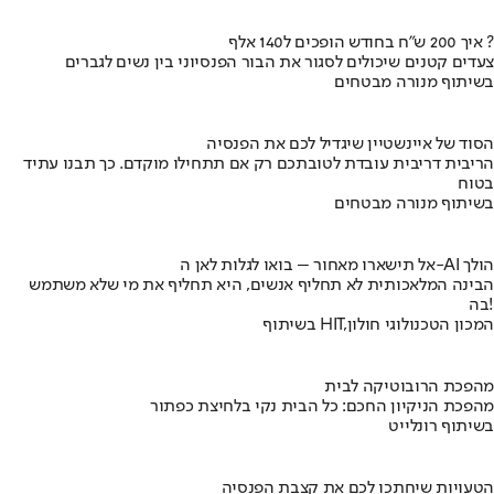
איך 200 ש"ח בחודש הופכים ל140 אלף ?
צעדים קטנים שיכולים לסגור את הבור הפנסיוני בין נשים לגברים
בשיתוף מנורה מבטחים
הסוד של איינשטיין שיגדיל לכם את הפנסיה
הריבית דריבית עובדת לטובתכם רק אם תתחילו מוקדם. כך תבנו עתיד
בטוח
בשיתוף מנורה מבטחים
אל תישארו מאחור – בואו לגלות לאן ה-AI הולך
הבינה המלאכותית לא תחליף אנשים, היא תחליף את מי שלא משתמש
בה!
בשיתוף HIT,המכון הטכנולוגי חולון
מהפכת הרובוטיקה לבית
מהפכת הניקיון החכם: כל הבית נקי בלחיצת כפתור
בשיתוף רונלייט
הטעויות שיחתכו לכם את קצבת הפנסיה