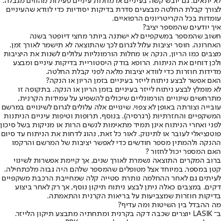
לא יתאים. גם יובש קשה בעיניים או מחלות עיניים פעילות מהווים מגבלה.
לצורך קבלת החלטה מבצעים סדרת בדיקות יסודיות כדי לוודא שהעיניים
עומדות בכל הקריטריונים הרפואיים.
איך יודעים שהמספר יציב?
חשוב שהמספר במשקפיים לא ישתנה ביותר מחצי דיופטר בשנה
האחרונה. חוסר יציבות עלול לגרום לכך שהתוצאה לא תישמר לאורך זמן.
מצבים כמו הריון, הנקה או מחלות הורמונליות עלולים לשנות את היציבות
ולכן דוחים את הניתוח. הרופא בודק היסטוריית בדיקות עיניים ומבצע
מדידות חוזרות כדי לוודא יציבות מלאה לפני קבלת החלטה.
האם אפשר לבצע ניתוח לייזר בעיניים בזמן הריון או הנקה?
לא מומלץ לבצע ניתוח לייזר בעיניים בזמן הריון או הנקה. בתקופה זו
מתרחשים שינויים הורמונליים שיכולים להשפיע על עמידות הקרנית,
עובייה וצורתה באופן לא צפוי. שינויים אלה עלולים לגרום לשינויים במרשם
המשקפיים והחזרתיות (רגרסיה). בנוסף, תרופות וטיפות עיניים הניתנות
לפני ואחרי הניתוח אינן תמיד מתאימות לנשים הרות או מניקות בשל סיכון
פוטנציאלי לעובר או לתינוק. לאור כל זאת, נהוג לדחות את הניתוח עד סיום
ההנקה ולהמתין מספר חודשים כדי לאפשר יציבות של המרשם והרקמו
האם המספר יכול לחזור ?
ברוב המקרים התוצאה נשמרת לאורך שנים, אך קיימת אפשרות לשינוי
קטן במספר, במיוחד אצל מטופלים שהמספר שלהם היה גבוה מלכתחילה.
לעיתים גם לאחר ההחלמה נותרת סטייה קלה שמחייבת הרכבת משקפיים
דקים. במצבים כאלה ניתן לבצע ניתוח תיקון נוסף, אך רק לאחר ביצוע
בדיקות חוזרות שמצביעות על בריאות הקרנית והתאמתה.
מה ההבדל בין השיטות ומה עדיף?
ב־ LASIK יוצרים שכבה דקה בקרנית ומתחתיה מתבצע תיקון הלייזר.