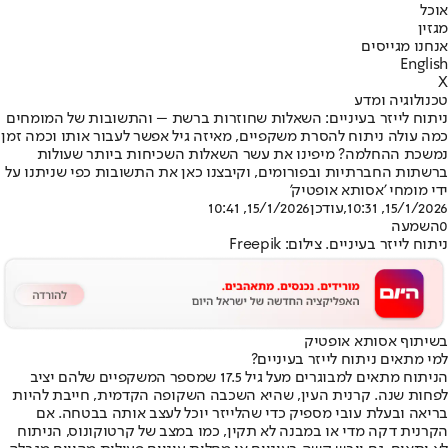
אוכל
מגזין
אנחנו מגייסים
English
X
טכנולוגיה ומדע
ניתוח לייזר בעיניים: השאלות שחוזרות ברשת – והתשובות של המומחים
כמה עולה ניתוח להסרת משקפיים, מאיזה גיל אפשר לעבור אותו וכמה זמן
נמשכת ההחלמה? מיפינו את עשר השאלות השכיחות ביותר שעולות
ברשתות החברתיות ובפורומים, וקיבצנו כאן את התשובות כפי שניתנו על
ידי מומחי 'אסותא אופטיק'
15/1/2026, 10:31
,עודכן
15/1/2026, 10:41
0
השמעה
ניתוח לייזר בעיניים. צילום: Freepik
בשיתוף אסותא אופטיק
למי מתאים ניתוח לייזר בעיניים?
הניתוח מתאים למבוגרים מעל גיל 17.5 שמספר המשקפיים שלהם יציב
לפחות שנה. קרנית העין, שהיא השכבה השקופה הקדמית, חייבת להיות
בריאה ובעלת עובי מספיק כדי שהלייזר יוכל לעצב אותה בבטחה. אם
הקרנית דקה מדי או במבנה לא תקין, כמו במצב של קרטוקונוס, הניתוח