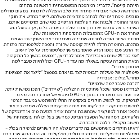
הייתה קיימת". לדבריו, המהפכה המשמעותית הראשונה בתחום
התרחשה כאשר אנבידיה פתחה את שלב ההצללה לתכנות. במקום מודלים
מובנים, מפתחים יכלו לכתוב פונקציות משלהם, לייצר מחדש את חוקי
האור והחומר, ולבנות את העולמות הגרפיים כפי שהם מדמיינים אותם.
השינוי נראה אז כפריצת דרך עבור עולם הגיימינג בלבד, אך בפועל הוא
שחרר את ה-GPU מהמגבלות ההנדסיות הראשונות שלו.
מכונת הציור הפכה למכונה שמבינה מעט יותר את האופן שבו העולם
מתנהג. החומרה חדלה להיות קופסה שחורה והפכה לפלטפורמה פתוחה.
זה הרגע שבו נטמן הזרע שהפך בהמשך לפלטפורמת-על של חישוב.
"אני כבר 23 שנים באנבידיה", אומר לברדיאן, "וכמעט במשך כל התקופה
הזאת החברה עסקה בשאלה מה עוד ה-GPU יכול להיות מעבר למה
שתוכנן עבורו".
סימולציה של פעילות רובוטית לצד בני אדם במפעל. "לייצר את המציאות
מחדש",צילום: אנבידיה
"הרבה מעבר למה שדמיינו"
לברדיאן מספר שככל שתוכניות ההצללה ("שיידרים") הפכו גמישות יותר,
עוד ועוד מפתחים זיהו בתוך ה-GPU פוטנציאל שחרג הרבה מעבר
לגרפיקה. כך, למשל, חוקרים באקדמיה החלו להשתמש במעבד הגרפי
לחישובי פיזיקה - הם לקחו את אותה פונקציית הצללה שמחשבת אור
והפכו אותה לפונקציה שמחשבת זרימת אוויר, תנועת מים או דינמיקה של
חלקיקים. המהות של המעבד הגרפי, כמחשב בעל יכולות עוצמתיות של
חישוב מקבילי, הלכה והתבהרה.
"ראינו חוקרים משתמשים בה לדברים שלא היו קשורים לגרפיקה בכלל -
סימולציות פיזיקליות, דינמיקת נוזלים, מולקולות. זה היה הרגע שבו הבנו