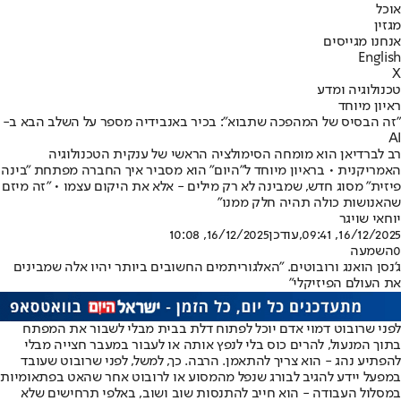
אוכל
מגזין
אנחנו מגייסים
English
X
טכנולוגיה ומדע
ראיון מיוחד
"זה הבסיס של המהפכה שתבוא": בכיר באנבידיה מספר על השלב הבא ב-
AI
רב לברדיאן הוא מומחה הסימולציה הראשי של ענקית הטכנולוגיה
האמריקנית • בראיון מיוחד ל"היום" הוא מסביר איך החברה מפתחת "בינה
פיזית" מסוג חדש, שמבינה לא רק מילים - אלא את היקום עצמו • "זה מיזם
שהאנושות כולה תהיה חלק ממנו"
יוחאי שויגר
16/12/2025, 09:41
,עודכן
16/12/2025, 10:08
0
השמעה
ג’נסן הואנג ורובוטים. "האלגוריתמים החשובים ביותר יהיו אלה שמבינים
את העולם הפיזיקלי"
לפני שרובוט דמוי אדם יוכל לפתוח דלת בבית מבלי לשבור את המפתח
בתוך המנעול, להרים כוס בלי לנפץ אותה או לעבור במעבר חצייה מבלי
להפתיע נהג - הוא צריך להתאמן. הרבה. כך, למשל, לפני שרובוט שעובד
במפעל יידע להגיב לבורג שנפל מהמסוע או לרובוט אחר שהאט בפתאומיות
במסלול העבודה - הוא חייב להתנסות שוב ושוב, באלפי תרחישים שלא