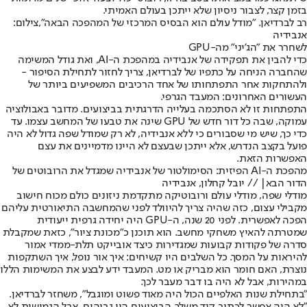
בזמן קצר, לצבור ניסיון שלא ייתכן בעולם האמיתי.
רב לברדיאן. "מודל עולם הוא הבסיס המרכזי של המהפכה הבאה",צילום:
אנבידיה
לשחרר את "הג'יני" מה-
GPU
כדי להבין את תפקידה של אנבידיה במהפכת ה-AI, ואת גודל המשימה
שהחברה הניחה על כתפיו של לברדיאן, צריך לחזור לתחילת הסיפור -
ולהתחקות אחר התפתחותו של אחד הרכיבים המשפיעים ביותר של
העשורים האחרונים: המעבד הגרפי.
התפתחות זו לא הסתכמה בעלייה הדרגתית בביצועים. מדובר באבולוציה
עמוקה, שבה כל דור חדש של GPU שינה את טבעו של המחשב עצמו. עד
כדי כך, שיש מי שסבורים כי ללא אנבידיה, לא רק שמודל שפה גדול לא היה
פועל בקצב הנדרש, אלא ייתכן שבעצם לא היינו מדמיינים את עצם
האפשרות הזאת.
מהפכת ה-AI הפיזית: הסימולטור של אנבידיה שמגדל את הרובוטים של
הדור הבא| // יובל קחלון, אנבידיה
מודלי שפה, מודלי עולם ורובוטיקה מתקדמת ניזונים כולם מכוח חישוב
מקבילי עצום, כזה שהיה צריך להיוולד לפני שהמחשבה התיאורטית עליהם
הפכה לאפשרית. לפני 20 שנה, ה-GPU היה יחידה גרפית ייעודית
שמטרתה להאיץ משחקי מחשב. הוא תוכנן כ"מכונת ציור", כזאת שמקבלת
סדרה של פקודות קבועות שמגדירות כיצד אובייקט תלת-ממדי אמור
להיראות על המסך. כל השלבים היו קשיחים: איך אור נופל, איך השתקפות
נוצרת, האם חומר הוא מבריק או מט. המעבד ידע לבצע את המשימות הללו
במהירות, אבל לא היה בו דבר מעבר לכך.
"בתחילת שנות האלפיים הכול היה מאוד פשוט ומוגבל", משחזר לברדיאן.
"לא היה אפשר לכתוב קוד משלך. הביצועים היו גבוהים, אבל הגמישות לא