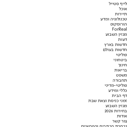
לייף סטייל
אוכל
תיירות
טכנולוגיה ומדע
הורוסקופ
ForReal
מגזין השבוע
דעות
חדשות בארץ
חדשות בעולם
פוליטי
ביטחוני
חינוך
בריאות
משפט
תחבורה
פוליטי-מדיני
כללי ומידע
דף הבית
זמני כניסת וצאת שבת
מגזין השבוע
בחירות 2026
אודות
צור קשר
נבחרת הכתבים והפרשנים