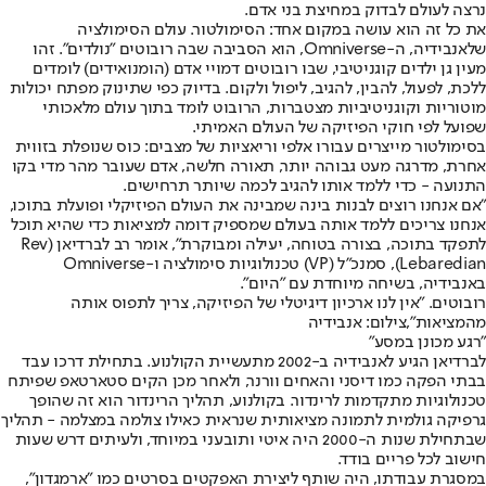
נרצה לעולם לבדוק במחיצת בני אדם.
את כל זה הוא עושה במקום אחד: הסימולטור. עולם הסימולציה
של
אנבידיה
, ה-Omniverse, הוא הסביבה שבה רובוטים "נולדים". זהו
מעין גן ילדים קוגניטיבי, שבו רובוטים דמויי אדם (הומנואידים) לומדים
ללכת, לפעול, להבין, להגיב, ליפול ולקום. בדיוק כפי שתינוק מפתח יכולות
מוטוריות וקוגניטיביות מצטברות, הרובוט לומד בתוך עולם מלאכותי
שפועל לפי חוקי הפיזיקה של העולם האמיתי.
בסימולטור מייצרים עבורו אלפי וריאציות של מצבים: כוס שנופלת בזווית
אחרת, מדרגה מעט גבוהה יותר, תאורה חלשה, אדם שעובר מהר מדי בקו
התנועה - כדי ללמד אותו להגיב לכמה שיותר תרחישים.
"אם אנחנו רוצים לבנות בינה שמבינה את העולם הפיזיקלי ופועלת בתוכו,
אנחנו צריכים ללמד אותה בעולם שמספיק דומה למציאות כדי שהיא תוכל
לתפקד בתוכה, בצורה בטוחה, יעילה ומבוקרת", אומר רב לברדיאן (Rev
Lebaredian), סמנכ"ל (VP) טכנולוגיות סימולציה ו-Omniverse
באנבידיה, בשיחה מיוחדת עם "היום".
רובוטים. "אין לנו ארכיון דיגיטלי של הפיזיקה, צריך לתפוס אותה
מהמציאות",צילום: אנבידיה
"רגע מכונן במסע"
לברדיאן הגיע לאנבידיה ב-2002 מתעשיית הקולנוע. בתחילת דרכו עבד
בבתי הפקה כמו דיסני והאחים וורנר, ולאחר מכן הקים סטארטאפ שפיתח
טכנולוגיות מתקדמות לרינדור. בקולנוע, תהליך הרינדור הוא זה שהופך
גרפיקה גולמית לתמונה מציאותית שנראית כאילו צולמה במצלמה - תהליך
שבתחילת שנות ה-2000 היה איטי ותובעני במיוחד, ולעיתים דרש שעות
חישוב לכל פריים בודד.
במסגרת עבודתו, היה שותף ליצירת האפקטים בסרטים כמו "ארמגדון",