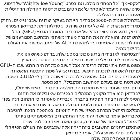
"אקס-מן", "כל הפחדים כולם, וגם בסרט "Mighty Joe Young" של דיסני,
סרט שהיה מועמד לאוסקר על אפקטים בזכות דמות הגורילה הדיגיטלית
שעמדה במרכז העלילה.
בתחילת שנות ה-2000 אנבידיה הייתה בעיקר יצרנית שבבי גיימינג, רחוק
מאוד מהענקית ה-AI של ימינו ששווה כ-5 טריליון דולר. לברדיאן הצטרף
בדיוק ברגע שבו מוצר הדגל של אנבידיה, המעבד הגרפי (GPU), החל
להשתנות, והוא ליווה את החברה מעידן משחקי המחשב המגורענים של
תחילת שנות האלפיים ועד למהפכת ה-AI של ימינו, המשנה את העולם
בהילוך מהיר.
"הצטרפתי לאנבידיה ברגע מכונן במסע שלה, בדיוק כשהשקנו את
האפשרות לתכנת צללים ישירות על גבי המעבד הגרפי. זה האיץ
משמעותית את יכולות הרינדור, אבל חשוב מכך: זה היה הרגע שבו ה-GPU
נפתח לראשונה לתכנות חופשי. עבדתי אז על שפת התכנות הראשונה
למעבדים גרפיים, CG, שהפכה ללבנה הראשונה בדרך ל-CUDA, השפה
ששולטת כיום בעולם המחשוב המקבילי", הוא מספר.
כיום, כמי שעומד בראש חטיבת הסימולציה בחברה - Omniverse,
לברדיאן הוא אחד מקומץ המנהלים הבכירים שמובילים את תחום
הסימולציה והבינה הפיזית בחברה. אנבידיה מאמינה כי התחום הזה צפוי
להניע את המהפכה הטכנולוגית הגדולה הבאה, זו שתביא את
הבינה
המלאכותית
אל המרחב הפיזי של חיי היומיום. במהפכה הזאת, לחטיבה
שלברדיאן עומד בראשה יהיה אחד התפקידים המשמעותיים ביותר.
"המנכ"ל והמייסד של אנבידיה, ג’נסן הואנג, אמר כבר לפני שנים
שהאלגוריתמים החשובים ביותר יהיו אלה שמבינים את העולם הפיזיקלי
ויכולים גם להשפיע עליו", אומר לברדיאן.
מהבנת שפה להבנת עולם