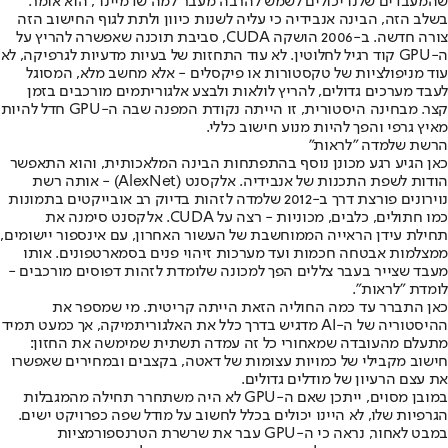
שהמעבדים שלנו יכולים לשמש להרבה מעבר למה שדמיינו", הוא אומר.
בשלב הזה, הבינה אנבידיה כי עליה לשנות כיוון ולתת לגוף החישוב הזה
צורה חדשה. ב-2006 הושקה CUDA, סביבת תוכנה שאפשרה להריץ על
ה-GPU קוד רגיל לחלוטין. לא עוד התחזות של בעיות מדעיות לגרפיקה, לא
עוד מניפולציות של טקסטורות או פיקסלים - אלא מחשב מלא, המסוגל
לעבד מערכים גדולים, להריץ לולאות ולבצע אלגוריתמים מורכבים בזמן
קצר. מבחינה היסטורית, זו הייתה נקודת המפנה שבה ה-GPU חדל להיות
מאיץ גרפי והפך להיות מנוע חישוב כללי.
הרשת שלמדה "לראות"
כאן הגיע רגע מכונן נוסף בהתפתחות הבינה המלאכותית, והוא התאפשר
הודות לשפת התכנות של אנבידיה. אלקסנט (AlexNet) - אותה רשת
נוירונים פורצת דרך ב-2012 שלמדה לזהות בדיוק רב אובייקטים בתמונות
כמו חתולים, כלבים, מכוניות - רצה על CUDA. אלקסנט סימנה את
תחילת עידן הראייה הממוחשבת של העשור האחרון, עם אינספור יישומים,
ממצלמות אבטחה חכמות ועד מערכות זיהוי פנים בסמארטפונים. אותו
מעבד שצייר בעבר צללים הפך למכונה שלומדת לזהות דפוסים מורכבים -
לומדת "לראות".
כאן התברר עד כמה החוליה הזאת הייתה קריטית. מי שמספר את
ההיסטוריה של ה-AI מדגיש בדרך כלל את האלגוריתמיקה, אך כמעט תמיד
מתעלם מהעובדה שמאחורי כל זה עמדה תשתית שמימשה את החזון:
חישוב מקבילי של כמויות עצומות של דאטה, בקצבים ובמחירים שאפשרו
את עצם הרעיון של מודלים גדולים.
במובן מסוים, ייתכן שאם ה-GPU לא היה משתחרר תחילה מהמגבלות
הגרפיות שלו, לא היינו יכולים בכלל לחשוב על מודל שפה כפרויקט ישים.
במבט לאחור, נראה כי ה-GPU עבר את שרשרת הטרנספורמציות