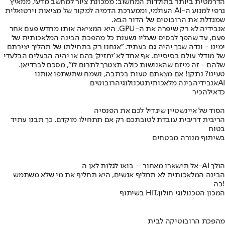
הדרמטית ביותר בתולדות המחשוב: ממכונת ציור למחשב מדעי, ממאיץ
גרפי למנוע ה-AI העולמי, וממערכת הדמיה למקור של מציאות וירטואלית
שמגדלת את הרובוטים של הדור הבא.
אנבידיה לא רק שיפרה את ה-GPU. היא המציאה אותו מחדש פעם אחר
פעם, עד שהפך לבסיס שעליו נשענת כל מהפכת הבינה המלאכותית של
ימינו - ונדה שכך יהיה גם בעתיד. "אנחנו רק בתחילתו של תהליך יצירתם
של מודלי עולם בסיסיים. אף אחד לא 'יחזיק' בהם או יהיה הבעלים הבלעדי
שלהם - זה מיזם שהאנושות כולה תצטרך לתרום לו", מסכם לברדיאן.
טעינו? נתקן! אם מצאתם טעות בכתבה, נשמח שתשתפו אותנו
AI
אנבידיה
בינה מלאכותית
טכנולוגיה
רובוטים
כדאי
להכיר
הסוד של איינשטיין שיגדיל לכם את הפנסיה
הריבית דריבית עובדת לטובתכם רק אם תתחילו מוקדם. כך תבנו עתיד
בטוח
בשיתוף מנורה מבטחים
אל תישארו מאחור – בואו לגלות לאן ה-AI הולך
הבינה המלאכותית לא תחליף אנשים, היא תחליף את מי שלא משתמש
בה!
בשיתוף HIT,המכון הטכנולוגי חולון
מהפכת הרובוטיקה לבית