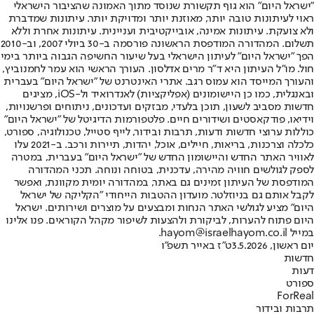
"ישראל היום" הוא גוף תקשורת שנוסד מתוך האמונה שהציבור הישראלי
ראוי לעיתונות טובה יותר, מאוזנת יותר ומדויקת יותר. עיתונות שמדברת
ולא צועקת. עיתונות אמינה, אובייקטיבית ועניינית. עיתונות אחרת וללא
תשלום. המהדורה המודפסת הראשונה פורסמה ב-30 ביולי 2007, וב-2010
הפך "ישראל היום" לעיתון הישראלי בעל שיעור החשיפה הגבוה ביותר בימי
חול. מו"ל העיתון היא ד"ר מרים אדלסון. העורך הראשי הוא עמר לחמנוביץ,
והעורך המייסד הוא עמוס רגב. אתרי האינטרנט של "ישראל היום" בעברית
ובאנגלית, כמו כן היישומונים (אפליקציות) לאנדרואיד ול-iOS, מציגים
חדשות מסביב לשעון, תוכן בלעדי, מבזקים ועדכונים, ניתוחים ופרשנויות,
וידיאו, פודקאסטים ושידורים חיים. פלטפורמות הדיגיטל של "ישראל היום"
כוללות ערוצי חדשות ודעות, תרבות ובידור, לייף סטייל, טכנולוגיה, ספורט,
כלכלה וצרכנות, בריאות, חיילים, אוכל, יהדות, תיירות ורכב. ב-2021 עלו
לאוויר האתר החדש והיישומון החדש של "ישראל היום" בעברית, במטרה
לספק לגולשים חוויה מהירה, עדכנית, בטוחה ונוחה. תכני המהדורה
המודפסת של העיתון זמינים גם באתר, במהדורה יומית מקוונת, ואפשר
לקבל אותם גם בניוזלטר. מועדון ההטבות הייחודי "הקליקה של ישראל
היום" מציע לגולשי האתר הנחות ומבצעים על מוצרים ושירותים. ישראל
היום פתוח להערות, לביקורת ולהצעות לשיפור מקהל הקוראים. פנו אלינו
במייל hayom@israelhayom.co.il.
יום ראשון, 3.5.2026
ט"ז באייר תשפ"ו
חדשות
דעות
ספורט
ForReal
תרבות ובידור