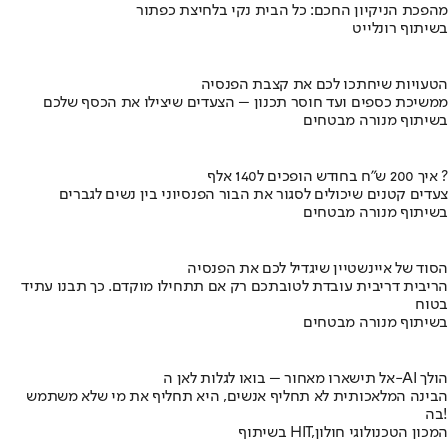
מהפכת הניקיון החכם: כל הבית נקי בלחיצת כפתור
בשיתוף רונלייט
הטעויות שיחתכו לכם את קצבת הפנסיה
ממשיכת כספים ועד חוסר תכנון – הצעדים שיצילו את הכסף שלכם
בשיתוף מנורה מבטחים
איך 200 ש"ח בחודש הופכים ל140 אלף ?
צעדים קטנים שיכולים לסגור את הבור הפנסיוני בין נשים לגברים
בשיתוף מנורה מבטחים
הסוד של איינשטיין שיגדיל לכם את הפנסיה
הריבית דריבית עובדת לטובתכם רק אם תתחילו מוקדם. כך תבנו עתיד
בטוח
בשיתוף מנורה מבטחים
אל תישארו מאחור – בואו לגלות לאן ה-AI הולך
הבינה המלאכותית לא תחליף אנשים, היא תחליף את מי שלא משתמש
בה!
בשיתוף HIT,המכון הטכנולוגי חולון