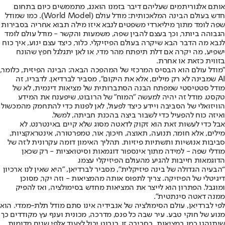
אותם אלגוריתמים שעליהם דיבר בזמנו הואנג, מתממשים כיום בתחום
חדש בעולם הבינה המלאכותית: מודל עולם (World Model). כמו שמודל
שפה לומד מתוך מיליארדי משפטים לנבא איזו מילה תבוא אחריה בסבירות
הגבוהה ביותר, וכך בעצם להבין שפה, משמעות והקשר - מודל עולם לומד
לנבא מה הדבר הבא שיקרה בעולם הפיזיקלי. כלור, כיצד עצם ינוע, איך כוח
ישפיע, מה יקרה אם דלת תיפתח מהר מדי, או לאן יתגלגל חפץ שהונח
בזווית כזאת או אחרת.
"מודל עולם הוא הבסיס המרכזי של המהפכה הבאה: הבינה הפיזית, כלומר,
AI שמבינה לא רק מילים, אלא את היקום", מסביר לברדיאן. לדבריו, זה
מודל סטטיסטי שמפתח הבנה הסתברותית של מציאות דינמית, לא של
טקסט. מודל זה יהיה למעשה "המוח" של הרובוט, שיפענח את המידע
הוויזואלי של הסביבה ויידע כיצד לפעול, לאן לפנות כדי להתחמק מהמכשול
ואיזה כוח להפעיל כדי לשבור ביצה בהכנת חביתה, למשל.
אבל כדי לעשות זאת הוא זקוק לדאטה מסוג שלא קיים באינטרנט. לא
מילים, אלא חומר, תנועה, תאוצה, חיכוך, אור, טמפרטורה, אינטראקציות,
סביבות אנושיות ותשתיות פיזיות. תהליך האימון דומה עקרונית לזה של
מודלי שפה - למידה מתוך אינספור דוגמאות וסיטואציות - רק שכאן
הדוגמאות חייבות להגיע מהעולם הפיזיקלי עצמו.
“הבעיה הגדולה של בינה פיזיקלית", מסביר לברדיאן, "היא שאין לנו ארכיון
דיגיטלי של הפיזיקה. צריך לתפוס אותה מהמציאות - וזה יקר, מסוכן
ומוגבל. הפתרון הוא לייצר את המציאות מחדש בסימולציה, ואז להפיק
ממנה דאטה סינתטית".
לפי לברדיאן, עולם הסימולציה של אנבידיה אינו סתם מודל תלת-ממדי. הוא
מנוע של חוקי טבע. עיר שבה כל פנס, מדרכה, מכונית וענף עץ מקודדים כך
שיתנהגו כמו במציאות. בסביבה זו, רובוט יכול לצעוד אלפי שנים מדומות