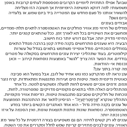
שבוע? אפילו התחזית ליומיים הקרובים מפספסת לעתים קרובות באופן
משמעותי. למה דווקא המשימה היומיומית אך חשובה הזו מצליחה
להשאיר אותנו כל פעם מחדש עם המטרייה ביד ביום שמש, או בלעדיה
ביום גשם?
אבודים בעננים
מודלים של חיזוי מזג אוויר מחלקים את האטמוספרה לתאים תלת-ממדיים,
ומחשבים את השינויים בכל תא לאורך זמן. ככל שהתאים קטנים יותר,
החיזוי מדויק יותר, אבל גם דורש יותר כוח חישוב.
הבעיה היא שעננים מתרחשים בקנה מידה קטן בהרבה מגודל התאים
במודלים הנוכחיים. מודל אופייני משתמש בתאים בגודל של עשרות
קילומטרים, בעוד שתהליכי יצירת עננים מתרחשים בסקאלה של מטרים
בודדים. את הפער הזה צריך "לגשר" באמצעות נוסחאות קירוב – וכאן
נכנסת אי-הוודאות.
מה קורה בתוך ענן?
ענן נראה לנו מהקרקע כמו גוש אחיד של לובן, אבל בפועל הוא סביבה
כאוטית ודינמית מאוד. טיפות מים זעירות מתנגשות ומתאחדות, קרח נוצר
ונמס, זרמים אנכיים נושאים לחות למעלה ומשקעים למטה. כל אחד
מהתהליכים האלה תלוי בתנאים מקומיים מדויקים: טמפרטורה, לחות,
נוכחות של חלקיקים שסביבם מתגבשות טיפות, וזרימות אוויר מקומיות.
התהליך שנקרא "פָּרָמֶטְרִיזַצְיָה" - הניסיון לתאר את ההתנהגות הממוצעת
של עננים בקנה מידה גדול - הוא אחד האתגרים הקשים ביותר במדע
האטמוספרה. נוסחאות שונות נותנות תוצאות שונות, ואין הסכמה על איזו
מהן נכונה יותר.
עננים לא רק קשים לחיזוי. הם גם משפיעים בצורה דרמטית על כל שאר מזג
האוויר. עננים לבנים מחזירים קרינת שמש לחלל ומקררים את פני השטח.