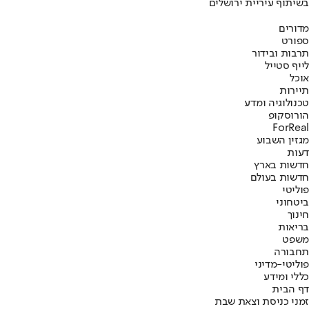
בשיתוף עיריית ירושלים
מדורים
ספורט
תרבות ובידור
לייף סטייל
אוכל
תיירות
טכנולוגיה ומדע
הורוסקופ
ForReal
מגזין השבוע
דעות
חדשות בארץ
חדשות בעולם
פוליטי
ביטחוני
חינוך
בריאות
משפט
תחבורה
פוליטי-מדיני
כללי ומידע
דף הבית
זמני כניסת וצאת שבת