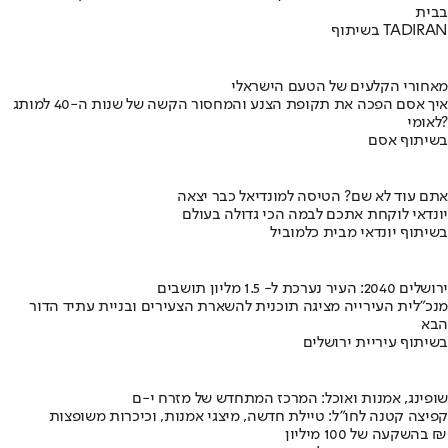
בבית
בשיתוף TADIRAN
מאחורי הקלעים של הטעם הישראלי
איך אסם הפכה את תקופת הצנע והמחסור הקשה של שנות ה-40 למותג
לאומי?
בשיתוף אסם
אתם עוד לא שם? הטיסה למונדיאל כבר יצאה
יונדאי לוקחת אתכם לבמה הכי גדולה בעולם
בשיתוף יונדאי מבית כלמוביל
ירושלים 2040: העיר נערכת ל- 1.5 מליון תושבים
מנכ"לית העירייה מציגה תוכנית להשארת הצעירים ובניית עתיד הדור
הבא
בשיתוף עיריית ירושלים
שופינג, אמנות ואוכל: המרכז המתחדש של מזרח י-ם
קפיצה קטנה לחו"ל: טיילת חדשה, מיצגי אמנות, וכיכרות משופצות
בהשקעה של 100 מיליון ₪