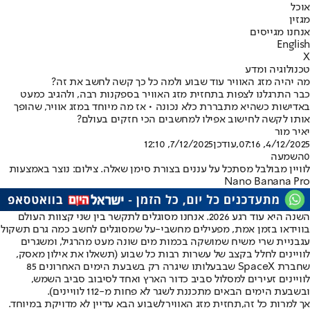
אוכל
מגזין
אנחנו מגייסים
English
X
טכנולוגיה ומדע
מה יהיה מזג האוויר עוד שבוע ולמה כל כך קשה לחשב את זה?
כבר התרגלנו לצפות בתחזית מזג האוויר בספקנות רבה, ולהגיב כמעט
באדישות כשהיא מתבררת כלא נכונה • אז מה מיוחד במזג אוויר, שהופך
אותו לקשה לחישוב אפילו למחשבים הכי חזקים בעולם?
יאיר מור
4/12/2025, 07:16
,עודכן
7/12/2025, 12:10
0
השמעה
לוויין מבולבל מסתכל על עננים בצורת סימן שאלה. צילום: נוצר באמצעות
Nano Banana Pro
השנה היא עוד רגע 2026. אנחנו מסוגלים לתקשר בין שני קצוות העולם
בווידאו בזמן אמת, מפעילים מחשבי-על שמסוגלים לחשב כמה גרם תשקול
עגבניית שרי משיח שמושקה בכמות מים שונה מעט מהרגיל, ומשגרים
לוויינים לחלל בקצב של עשרות רבות כל שבוע (תשאלו את אילון מאסק,
שחברת SpaceX שבבעלותו שיגרה רק בשבעת הימים האחרונים 85
לוויינים זעירים למסלול סביב כדור הארץ ואחד לסיבוב סביב השמש,
ובשבעת הימים הבאים מתכננת לשגר לא פחות מ-112 לוויינים).
אך למרות כל זה,
תחזית מזג האוויר
לשבוע הבא עדיין לא מדויקת במיוחד.