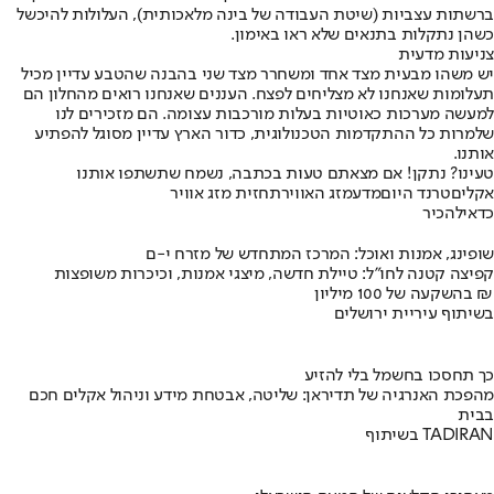
ברשתות עצביות (שיטת העבודה של בינה מלאכותית), העלולות להיכשל
כשהן נתקלות בתנאים שלא ראו באימון.
צניעות מדעית
יש משהו מבעית מצד אחד ומשחרר מצד שני בהבנה שהטבע עדיין מכיל
תעלומות שאנחנו לא מצליחים לפצח. העננים שאנחנו רואים מהחלון הם
למעשה מערכות כאוטיות בעלות מורכבות עצומה. הם מזכירים לנו
שלמרות כל ההתקדמות הטכנולוגית, כדור הארץ עדיין מסוגל להפתיע
אותנו.
טעינו? נתקן! אם מצאתם טעות בכתבה, נשמח שתשתפו אותנו
אקלים
טרנד היום
מדע
מזג האוויר
תחזית מזג אוויר
כדאי
להכיר
שופינג, אמנות ואוכל: המרכז המתחדש של מזרח י-ם
קפיצה קטנה לחו"ל: טיילת חדשה, מיצגי אמנות, וכיכרות משופצות
בהשקעה של 100 מיליון ₪
בשיתוף עיריית ירושלים
כך תחסכו בחשמל בלי להזיע
מהפכת האנרגיה של תדיראן: שליטה, אבטחת מידע וניהול אקלים חכם
בבית
בשיתוף TADIRAN