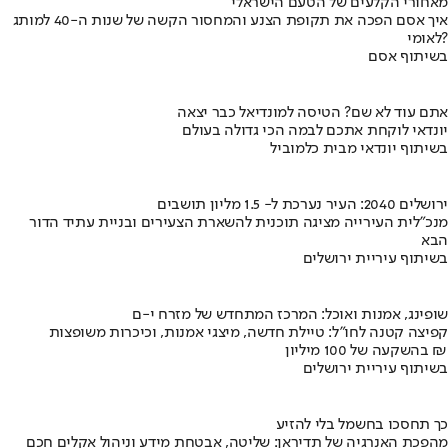
מאחורי הקלעים של הטעם הישראלי
איך אסם הפכה את תקופת הצנע והמחסור הקשה של שנות ה-40 למותג
לאומי?
בשיתוף אסם
אתם עוד לא שם? הטיסה למונדיאל כבר יצאה
יונדאי לוקחת אתכם לבמה הכי גדולה בעולם
בשיתוף יונדאי מבית כלמוביל
ירושלים 2040: העיר נערכת ל- 1.5 מליון תושבים
מנכ"לית העירייה מציגה תוכנית להשארת הצעירים ובניית עתיד הדור
הבא
בשיתוף עיריית ירושלים
שופינג, אמנות ואוכל: המרכז המתחדש של מזרח י-ם
קפיצה קטנה לחו"ל: טיילת חדשה, מיצגי אמנות, וכיכרות משופצות
בהשקעה של 100 מיליון ₪
בשיתוף עיריית ירושלים
כך תחסכו בחשמל בלי להזיע
מהפכת האנרגיה של תדיראן: שליטה, אבטחת מידע וניהול אקלים חכם