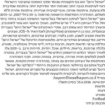
"ישראל היום" הוא גוף תקשורת שנוסד מתוך האמונה שהציבור הישראלי
ראוי לעיתונות טובה יותר, מאוזנת יותר ומדויקת יותר. עיתונות שמדברת
ולא צועקת. עיתונות אמינה, אובייקטיבית ועניינית. עיתונות אחרת וללא
תשלום. המהדורה המודפסת הראשונה פורסמה ב-30 ביולי 2007, וב-2010
הפך "ישראל היום" לעיתון הישראלי בעל שיעור החשיפה הגבוה ביותר בימי
חול. מו"ל העיתון היא ד"ר מרים אדלסון. העורך הראשי הוא עמר לחמנוביץ,
והעורך המייסד הוא עמוס רגב. אתרי האינטרנט של "ישראל היום" בעברית
ובאנגלית, כמו כן היישומונים (אפליקציות) לאנדרואיד ול-iOS, מציגים
חדשות מסביב לשעון, תוכן בלעדי, מבזקים ועדכונים, ניתוחים ופרשנויות,
וידיאו, פודקאסטים ושידורים חיים. פלטפורמות הדיגיטל של "ישראל היום"
כוללות ערוצי חדשות ודעות, תרבות ובידור, לייף סטייל, טכנולוגיה, ספורט,
כלכלה וצרכנות, בריאות, חיילים, אוכל, יהדות, תיירות ורכב. ב-2021 עלו
לאוויר האתר החדש והיישומון החדש של "ישראל היום" בעברית, במטרה
לספק לגולשים חוויה מהירה, עדכנית, בטוחה ונוחה. תכני המהדורה
המודפסת של העיתון זמינים גם באתר, במהדורה יומית מקוונת, ואפשר
לקבל אותם גם בניוזלטר. מועדון ההטבות הייחודי "הקליקה של ישראל
היום" מציע לגולשי האתר הנחות ומבצעים על מוצרים ושירותים. ישראל
היום פתוח להערות, לביקורת ולהצעות לשיפור מקהל הקוראים. פנו אלינו
במייל hayom@israelhayom.co.il.
יום שישי, 5.6.2026
כ' בסיון תשפ"ו
חדשות
דעות
ספורט
ForReal
תרבות ובידור