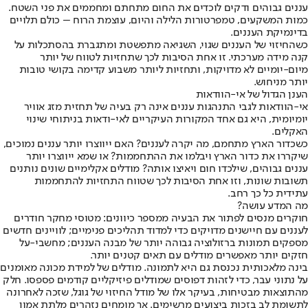
עננים גבוהים ודקים לוכדים את החום מתחתם ומחממים את פני השטח.
כמות המשקעים, טמפרטורות הלילה והיום, עוצמת הרוח – כולם תלויים
בדינמיקת העננים.
כשהחיזוי של העננים שגוי, השגיאה מתפשטת ומתגברת בהסתכלות על
קנה מידה מערכתי. זו אחת הסיבות לכך שתחזיות לטווח של יותר
מיום-יומיים לא מדויקות, ותחזיות ליותר משבוע קדימה בקושי טובות
יותר מניחוש.
הענן הגדול של אי-הוודאות
אי-הוודאות לגבי התנהגות עננים אינה רק בעיה של תחזית מזג אוויר
יומיומית, היא גם אחד המקורות העיקריים לאי-ודאות בניתוחי שינוי
האקלים.
כשכדור הארץ מתחמם, מה יקרה לעננים? האם ייווצרו יותר עננים נמוכים,
שיקררו את כדור הארץ ויבלמו את ההתחממות? או שמא ייווצרו יותר
עננים גבוהים, שילכדו חום ויאיצו אותה? מודלים אקלימיים שונים נותנים
תשובות שונות, וזו אחת הסיבות לכך שטווח התחזיות להתחממות
עתידית כל כך רחב.
מה המדע עושה?
חוקרים מנסים לפתור את הבעיה ממספר כיוונים: מטוסי מחקר חודרים
לעננים עם חיישנים מדויקים כדי למדוד תהליכים פנימיים; לוויינים חדשים
מספקים תמונות ברזולוציה גבוהה יותר של מבנה העננים; מחשבי-על
חזקים יותר מאפשרים מודלים עם תאים קטנים יותר.
בינה מלאכותית נכנסת גם היא לתמונה. מודלים של למידת מכונה מאומנים
על נתוני עבר, כדי לזהות דפוסים שמודלים פיזיקליים קודמים פספסו. חלק
מהתוצאות מבטיחות, בעיקר אלו של מודל החיזוי של גוגל, שזכה לאחרונה
לתשומת לב בזכות ביצועים מרשימים. אך מומחים נזהרים מלתת אמון