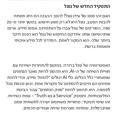
התפקיד החדש של גוגל
האם זהו סופו של עידן גוגל? להפך. ההבנה הזו היא מפתח 
להבנת המצב. גוגל היא לא רק מנוע חיפוש. במשך יותר מ-20 
שנה, הסורקים של גוגל עברו על האינטרנט, אספו מידע, ארגנו 
אותו וסיווגו אותו. אינדקס החיפוש של גוגל הוא הנכס היקר 
ביותר שלה. הוא המקור לאמת, המדריך לכל מידע איכותי 
ומאומת ברשת.
האסטרטגיה של גוגל ברורה: במקום להתחרות ישירות עם 
חוויית השיחה של ה-AI, היא תהפוך להיות מאגר הנתונים 
שמאחורי כלל הכלים. כלי AI יכולים "להזות" מידע, וכדי להיות 
אמינים הם חייבים להסתמך על מקורות אמת. וכאן נכנסת גוגל 
לתמונה. היא תהפוך להיות "ספק הנתונים" עבור הבינות 
המלאכותיות, ותספק "Truth as a Service" - אמת כשירות. 
זהו שינוי תפקיד: מחוויית משתמש ישירה לתשתית אמון 
אוניברסלית, שמזינה מערכות שיחה ועוזרים חכמים.