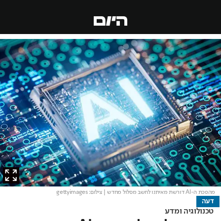
מהפכת ה-AI דורשת מאיתנו לחשב מסלול מחדש
| צילום: gettyimages
דעה
טכנולוגיה ומדע