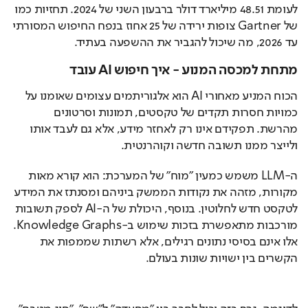
לעומת 48.51 מיליארד דולר ברבעון השני של 2024. תחזיות כמו 
של Gartner צופות ירידה של 25 אחוז בנפח החיפוש המסורתי 
עד 2026, מה שיכול להגביר את ההשפעה בעתיד.
מתחת למכסה המנוע - איך
חיפוש AI עובד
הכוח המניע מאחורי AI הוא אלגוריתמים עצומים שאומנו על 
כמויות חסרות תקדים של טקסטים, תמונות וסרטונים 
מהרשת. תפקידם אינו רק לאחזר מידע, אלא גם לעבד אותו 
ולייצר ממנו תשובה חדשה וקוהרנטית.
ה-LLM משמש כמעין "מוח" של המערכת: הוא קורא מאות 
מקורות, מזהה את נקודות הממשק ביניהם ומסנתז את המידע 
לטקסט חדש לחלוטין. בנוסף, היכולת של ה-AI לספק תשובות 
מורכבות מתאפשרת בזכות שימוש ב-Knowledge Graphs. 
אלו אינם בסיסי נתונים רגילים, אלא רשתות שממפות את 
הקשרים בין ישויות שונות בעולם.