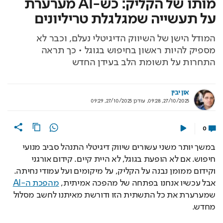
מותו של הקליק: כש-AI מערערת
על תעשייה שמגלגלת טריליונים
המודל הישן של השיווק הדיגיטלי נעלם, וכבר לא
מספיק להיות ראשון בחיפוש בגוגל • כך תראה
התחרות על תשומת הלב בעידן החדש
און יבין
27/10/2025, 09:28
,
עודכן
27/10/2025, 09:29
0
במשך יותר משני עשורים שיווק דיגיטלי התנהל סביב מנועי 
חיפוש. אם לא הופעת בגוגל, לא היית קיים. קידום אורגני 
וקידום ממומן נבנה על הקליק, על מיקומים ועל עמודי נחיתה. 
אבל עכשיו אנחנו בפתחה של מהפכה אמיתית, 
מהפכת ה-AI
שמערערת את כל התשתית הזו ודורשת מאיתנו לחשב מסלול 
מחדש.