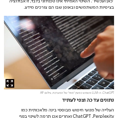
"כאן ועכשיו". השינוי האמיתי אינו טכנולוגי בלבד, זו אבולוציה 
בציפיות המשתמשים ובאופן שבו הם צורכים מידע.
ChatGPT. ה-LLM משמש כמעין "מוח" של המערכת,
צילום: AP
נתונים עד כה וצפי לעתיד
העלייה של מנועי חיפוש מבוססי בינה מלאכותית כמו 
ChatGPT ,Perplexity ואחרים אכן תרמה לשינוי בנוף 