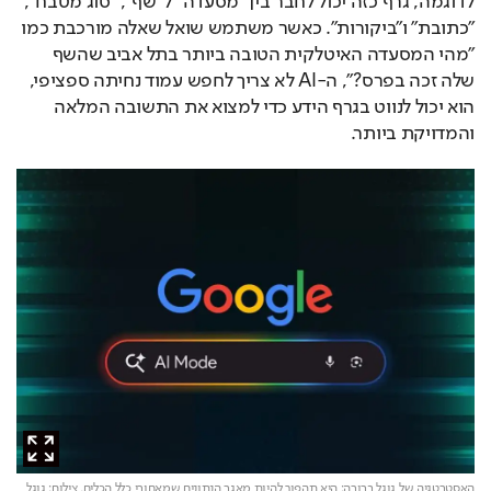
לדוגמה, גרף כזה יכול לחבר בין "מסעדה" ל"שף", "סוג מטבח", 
"כתובת" ו"ביקורות". כאשר משתמש שואל שאלה מורכבת כמו 
"מהי המסעדה האיטלקית הטובה ביותר בתל אביב שהשף 
שלה זכה בפרס?", ה-AI לא צריך לחפש עמוד נחיתה ספציפי, 
הוא יכול לנווט בגרף הידע כדי למצוא את התשובה המלאה 
והמדויקת ביותר.
האסטרטגיה של גוגל ברורה: היא תהפוך להיות מאגר הנתונים שמאחורי כלל הכלים,
צילום: גוגל