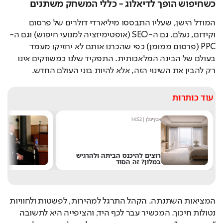
כשחיפוש הופך לדיאלוג - כללי המשחק משתנים
המודל הישן, שעליו התבססו מיליארדי דולרים של פרסום 
וקידום, נעלם. גם ה-SEO (אופטימיזציה למנועי חיפוש) וגם ה-
PPC (פרסום ממומן) כפי שהכרנו אותם לא יחזיקו מעמד 
בעולם של הבינה המלאכותית. התפקיד שלנו כמשווקים אינו 
רק להבין את השינוי הזה, אלא להיות בוני העולם החדש.
עוד כותרות
אסף גולן
|
14:52
מ
רוצים להיכנס הביתה ולהרגיש
במלון? זה הסוד
ל
המציאות השתנתה. הקהל התרגל למהירות, לפשטות ולחוויות 
נטולות חיכוך. המכשיר עבר לכף היד, והציפייה היא לתשובה 