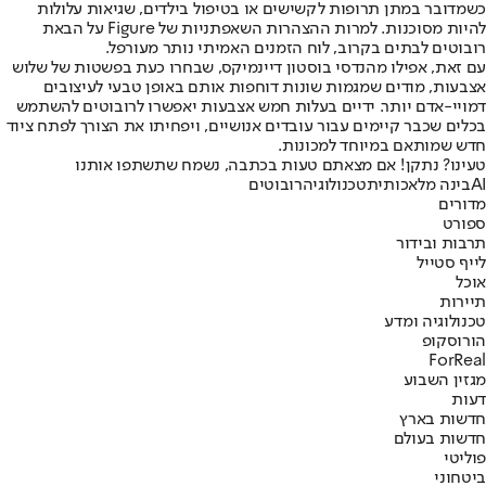
כשמדובר במתן תרופות לקשישים או בטיפול בילדים, שגיאות עלולות
להיות מסוכנות. למרות ההצהרות השאפתניות של Figure על הבאת
רובוטים לבתים בקרוב, לוח הזמנים האמיתי נותר מעורפל.
עם זאת, אפילו מהנדסי בוסטון דיינמיקס, שבחרו כעת בפשטות של שלוש
אצבעות, מודים שמגמות שונות דוחפות אותם באופן טבעי לעיצובים
דמויי-אדם יותר. ידיים בעלות חמש אצבעות יאפשרו לרובוטים להשתמש
בכלים שכבר קיימים עבור עובדים אנושיים, ויפחיתו את הצורך לפתח ציוד
חדש שמותאם במיוחד למכונות.
טעינו? נתקן! אם מצאתם טעות בכתבה, נשמח שתשתפו אותנו
AI
בינה מלאכותית
טכנולוגיה
רובוטים
מדורים
ספורט
תרבות ובידור
לייף סטייל
אוכל
תיירות
טכנולוגיה ומדע
הורוסקופ
ForReal
מגזין השבוע
דעות
חדשות בארץ
חדשות בעולם
פוליטי
ביטחוני