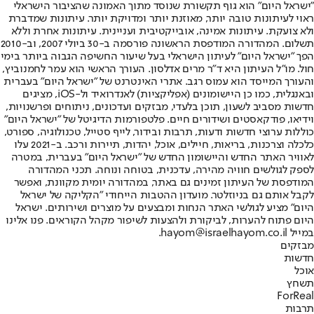
"ישראל היום" הוא גוף תקשורת שנוסד מתוך האמונה שהציבור הישראלי
ראוי לעיתונות טובה יותר, מאוזנת יותר ומדויקת יותר. עיתונות שמדברת
ולא צועקת. עיתונות אמינה, אובייקטיבית ועניינית. עיתונות אחרת וללא
תשלום. המהדורה המודפסת הראשונה פורסמה ב-30 ביולי 2007, וב-2010
הפך "ישראל היום" לעיתון הישראלי בעל שיעור החשיפה הגבוה ביותר בימי
חול. מו"ל העיתון היא ד"ר מרים אדלסון. העורך הראשי הוא עמר לחמנוביץ,
והעורך המייסד הוא עמוס רגב. אתרי האינטרנט של "ישראל היום" בעברית
ובאנגלית, כמו כן היישומונים (אפליקציות) לאנדרואיד ול-iOS, מציגים
חדשות מסביב לשעון, תוכן בלעדי, מבזקים ועדכונים, ניתוחים ופרשנויות,
וידיאו, פודקאסטים ושידורים חיים. פלטפורמות הדיגיטל של "ישראל היום"
כוללות ערוצי חדשות ודעות, תרבות ובידור, לייף סטייל, טכנולוגיה, ספורט,
כלכלה וצרכנות, בריאות, חיילים, אוכל, יהדות, תיירות ורכב. ב-2021 עלו
לאוויר האתר החדש והיישומון החדש של "ישראל היום" בעברית, במטרה
לספק לגולשים חוויה מהירה, עדכנית, בטוחה ונוחה. תכני המהדורה
המודפסת של העיתון זמינים גם באתר, במהדורה יומית מקוונת, ואפשר
לקבל אותם גם בניוזלטר. מועדון ההטבות הייחודי "הקליקה של ישראל
היום" מציע לגולשי האתר הנחות ומבצעים על מוצרים ושירותים. ישראל
היום פתוח להערות, לביקורת ולהצעות לשיפור מקהל הקוראים. פנו אלינו
במייל hayom@israelhayom.co.il.
מבזקים
חדשות
אוכל
תשחץ
ForReal
תרבות