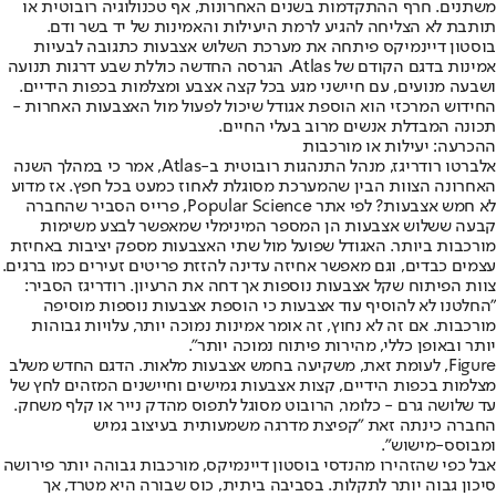
משתנים. חרף ההתקדמות בשנים האחרונות, אף טכנולוגיה רובוטית או
תותבת לא הצליחה להגיע לרמת היעילות והאמינות של יד בשר ודם.
בוסטון דיינמיקס פיתחה את מערכת השלוש אצבעות כתגובה לבעיות
אמינות בדגם הקודם של Atlas. הגרסה החדשה כוללת שבע דרגות תנועה
ושבעה מנועים, עם חיישני מגע בכל קצה אצבע ומצלמות בכפות הידיים.
החידוש המרכזי הוא הוספת אגודל שיכול לפעול מול האצבעות האחרות -
תכונה המבדלת אנשים מרוב בעלי החיים.
ההכרעה: יעילות או מורכבות
אלברטו רודריגז, מנהל התנהגות רובוטית ב-Atlas, אמר כי במהלך השנה
האחרונה הצוות הבין שהמערכת מסוגלת לאחוז כמעט בכל חפץ. אז מדוע
לא חמש אצבעות? לפי אתר Popular Science, פרייס הסביר שהחברה
קבעה ששלוש אצבעות הן המספר המינימלי שמאפשר לבצע משימות
מורכבות ביותר. האגודל שפועל מול שתי האצבעות מספק יציבות באחיזת
עצמים כבדים, וגם מאפשר אחיזה עדינה להזזת פריטים זעירים כמו ברגים.
צוות הפיתוח שקל אצבעות נוספות אך דחה את הרעיון. רודריגז הסביר:
"החלטנו לא להוסיף עוד אצבעות כי הוספת אצבעות נוספות מוסיפה
מורכבות. אם זה לא נחוץ, זה אומר אמינות נמוכה יותר, עלויות גבוהות
יותר ובאופן כללי, מהירות פיתוח נמוכה יותר".
Figure, לעומת זאת, משקיעה בחמש אצבעות מלאות. הדגם החדש משלב
מצלמות בכפות הידיים, קצות אצבעות גמישים וחיישנים המזהים לחץ של
עד שלושה גרם - כלומר, הרובוט מסוגל לתפוס מהדק נייר או קלף משחק.
החברה כינתה זאת "קפיצת מדרגה משמעותית בעיצוב גמיש
ומבוסס-מישוש".
אבל כפי שהזהירו מהנדסי בוסטון דיינמיקס, מורכבות גבוהה יותר פירושה
סיכון גבוה יותר לתקלות. בסביבה ביתית, כוס שבורה היא מטרד, אך