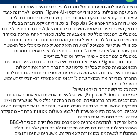
רוצים לדעת למה מיועד רובוט? תסתכלו על הידיים שלו. שתי חברות
רובוטיקה מובילות, בוסטון דיינמיקס ו-Figure AI, הדגימו לאחרונה כיצד
עיצוב היד קובע את תפקיד המכונה - דרך שתי גישות שונות בתכלית.
כפי שדווח באתר Popular Science
, בוסטון דיינמיקס, חברה בבעלות
יונדאי, הציגה מערכת אחיזה משופרת לרובוט Atlas - דגם המיועד לעבודה
במפעלים. המנגנון כולל שלוש אצבעות בלבד, כאשר האחת ארוכה במיוחד
ומשמשת כאגודל. לדברי קארל פרייס, מהנדס מכונות בפרויקט, התכנון
מכוון להשגת יעד ספציפי: "המטרה היא להפעיל כוח מינימלי ככל האפשר
תוך שמירה על אחיזה יציבה". הרובוט מיועד לביצוע פעולות חוזרות
במפעלים ובמחסנים - מיון, אריזה וטיפול בפריטים.
בניגוד גמור, Figure חשפה את דגם 03 שלה - רובוט בגובה 1.68 מטר עם
חמש אצבעות מלאות בכל יד. סרטון של החברה הראה את היכולות
העדינות של המכונה: היא משקה צמחים, שוטפת כלים ומוזגת מים לכוס.
החברה מגדירה את המוצר שלה כ"רובוט הומאנואידי רב-תכליתי לשימוש
יומיומי" בבית.
למה כל כך קשה לחקות יד אנושית?
לפי אתר Popular Science, השכפול של יד אנושית הוא אחד האתגרים
המורכבים ביותר ברובוטיקה. המבנה הביולוגי כולל מעל 30 שרירים ו-27
מפרקים המאפשרים 27 דרגות חופש תנועה, ויותר מ-17 אלף נקודות חישה
עצבית. המערכת הזו מאפשרת לנו לבצע פעולות מגוונות ביותר - מהקלדה
עדינה ועד הרמת משאות כבדים.
פרופ' אריק דו להנדסה אזרחית מאוניברסיטת פלורידה הסביר ל-BBC
השנה: פעולות ידניות בתעשייה מצריכות לא רק דיוק אלא גם יכולת
הסתגלות למשתנים כמו צורות לא אחידות, משטחים שונים ותנאים