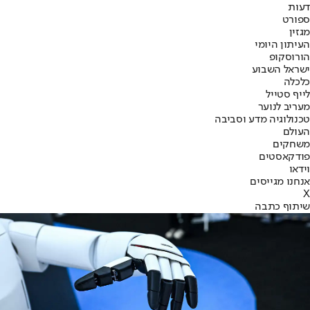
דעות
ספורט
מגזין
העיתון היומי
הורוסקופ
ישראל השבוע
כלכלה
לייף סטייל
מעריב לנוער
טכנולוגיה מדע וסביבה
העולם
משחקים
פודקאסטים
וידאו
אנחנו מגייסים
X
שיתוף כתבה