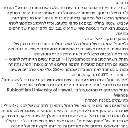
רויטרס
"הזחל הזה פיתח אסטרטגיית הישרדות שלא ראינו כמותה בטבע," הסביר
ד"ר דניאל רובינוף, פרופסור לאנטומולוגיה מאוניברסיטת הוואי במָנוֹאָה
והחוקר הראשי של המחקר בראיון לסוכנות אי.פי. "הוא חי בתוך קורי
עכביש שנטוו בחללי עצים או סדקי סלעים, וכדי להימנע מלהפוך לטרף
בעצמו, הוא יוצר מעטפת משי שהוא 'מעצב' עם חלקי גופות של חרקים
מתים".
האוסף המקברי של הזחל
ה"אוסף" המקברי של הזחל כולל ראשי נמלים, כנפי זבובים ובטן של
חיפושיות. חוקרים משערים כי המעטפת המעוטרת משמשת כהסוואה,
הגורמת לעכביש שלא לזהות את הזחל כטרף פוטנציאלי.
הזחל, השייך לסוג Hyposmocoma – קבוצת עשים הייחודית להוואי –
מפגין גם התנהגות קניבלית ותוקף זחלים אחרים מאותו המין. נתון זה
מפתיע במיוחד לאור העובדה שמתוך כ-200 אלף מיני פרפרים ועשים
ידועים, רק 0.13% הם קרניבורים.
"אין עוד זחל בעולם שחי עם עכבישים ומשתמש בקוריהם כדי להשיג מזון",
מדגיש רובינוף. "זוהי התנהגות חסרת תקדים בממלכת החרקים".
הזחל הקריניבורי מהוואי,צילום: Rubinoff lab University of Hawaii,
Manoa
מין עתיק בסכנת הכחדה
המדענים מעריכים כי מוצאו של הזחל מתוארך לתקופה של לפני כ-6 מיליון
שנים, מה שהופך אותו לעתיק יותר מהאיים ההוואיים עצמם. אולם, למרות
גילו המכובד, עתידו של הזחל לא מבטיח: במהלך 22 שנות מחקר, תועדו רק
62 פרטים של "אספן העצמות", והוא נמצא בשטח מצומצם של כ-15 קמ"ר
בהרי וואיאנאי. נתונים אלה מעידים על נדירותו הקיצונית ועל הסכנה