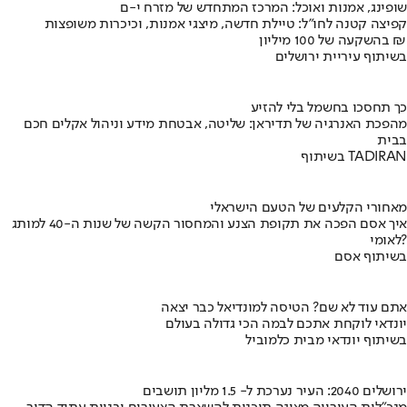
שופינג, אמנות ואוכל: המרכז המתחדש של מזרח י-ם
קפיצה קטנה לחו"ל: טיילת חדשה, מיצגי אמנות, וכיכרות משופצות
בהשקעה של 100 מיליון ₪
בשיתוף עיריית ירושלים
כך תחסכו בחשמל בלי להזיע
מהפכת האנרגיה של תדיראן: שליטה, אבטחת מידע וניהול אקלים חכם
בבית
בשיתוף TADIRAN
מאחורי הקלעים של הטעם הישראלי
איך אסם הפכה את תקופת הצנע והמחסור הקשה של שנות ה-40 למותג
לאומי?
בשיתוף אסם
אתם עוד לא שם? הטיסה למונדיאל כבר יצאה
יונדאי לוקחת אתכם לבמה הכי גדולה בעולם
בשיתוף יונדאי מבית כלמוביל
ירושלים 2040: העיר נערכת ל- 1.5 מליון תושבים