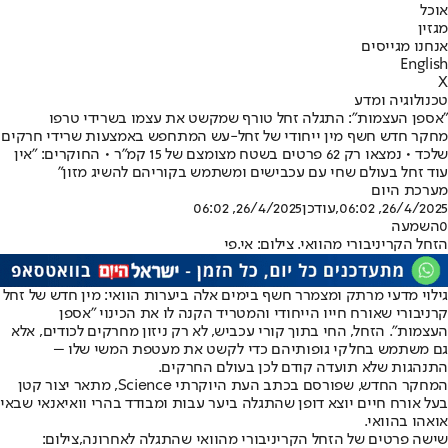
אוכל
מגזין
אנחנו מגייסים
English
X
טכנולוגיה ומדע
"אספן העצמות": התגלה זחל טורף שמקשט את עצמו בשרידי טרפו
מחקר חדש חשף מין ייחודי של זחל-עש המתחפש באמצעות שרידי חרקים
שלכד • נמצאו רק 62 פרטים בשטח מצומצם של 15 קמ"ר • החוקרים: "אין
עוד זחל בעולם שחי עם עכבישים ומשתמש בקוריהם להשיג מזון"
מערכת היום
26/4/2025, 06:02
,עודכן
26/4/2025, 06:02
0
השמעה
הזחל הקריניבורי מהוואי. צילום: אי.פי
גילוי מדעי מרתק ומצמרר חשף בימים אלה ביערות הוואי: מין חדש של זחל
קרניבורי שאורח חייו הייחודי והמטריד הקנה לו את הכינוי "אספן
העצמות". הזחל, החי בתוך קורי עכביש, לא רק ניזון מחרקים לכודים, אלא
גם משתמש בחלקי גופותיהם כדי לקשט את מעטפת המשי שלו –
התנהגות שלא תועדה קודם לכן בעולם החרקים.
המחקר החדש, שפורסם בכתב העת היוקרתי Science, מתאר יצור קטן
בעל אורח חיים יוצא דופן שהתגלה ביער עבות ומבודד בהרי וואיאנאי שבאי
אואהו בהוואי.
שישה פרטים של הזחל הקריניבורי מהוואי שהתגלה לאחרונה,צילום: