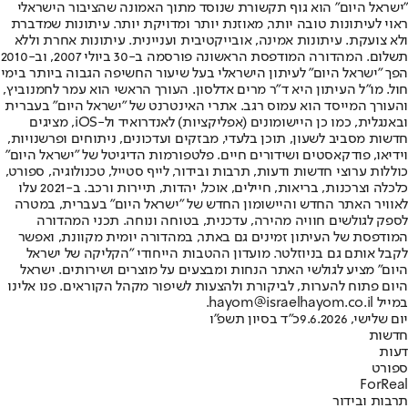
"ישראל היום" הוא גוף תקשורת שנוסד מתוך האמונה שהציבור הישראלי
ראוי לעיתונות טובה יותר, מאוזנת יותר ומדויקת יותר. עיתונות שמדברת
ולא צועקת. עיתונות אמינה, אובייקטיבית ועניינית. עיתונות אחרת וללא
תשלום. המהדורה המודפסת הראשונה פורסמה ב-30 ביולי 2007, וב-2010
הפך "ישראל היום" לעיתון הישראלי בעל שיעור החשיפה הגבוה ביותר בימי
חול. מו"ל העיתון היא ד"ר מרים אדלסון. העורך הראשי הוא עמר לחמנוביץ,
והעורך המייסד הוא עמוס רגב. אתרי האינטרנט של "ישראל היום" בעברית
ובאנגלית, כמו כן היישומונים (אפליקציות) לאנדרואיד ול-iOS, מציגים
חדשות מסביב לשעון, תוכן בלעדי, מבזקים ועדכונים, ניתוחים ופרשנויות,
וידיאו, פודקאסטים ושידורים חיים. פלטפורמות הדיגיטל של "ישראל היום"
כוללות ערוצי חדשות ודעות, תרבות ובידור, לייף סטייל, טכנולוגיה, ספורט,
כלכלה וצרכנות, בריאות, חיילים, אוכל, יהדות, תיירות ורכב. ב-2021 עלו
לאוויר האתר החדש והיישומון החדש של "ישראל היום" בעברית, במטרה
לספק לגולשים חוויה מהירה, עדכנית, בטוחה ונוחה. תכני המהדורה
המודפסת של העיתון זמינים גם באתר, במהדורה יומית מקוונת, ואפשר
לקבל אותם גם בניוזלטר. מועדון ההטבות הייחודי "הקליקה של ישראל
היום" מציע לגולשי האתר הנחות ומבצעים על מוצרים ושירותים. ישראל
היום פתוח להערות, לביקורת ולהצעות לשיפור מקהל הקוראים. פנו אלינו
במייל hayom@israelhayom.co.il.
יום שלישי, 9.6.2026
כ"ד בסיון תשפ"ו
חדשות
דעות
ספורט
ForReal
תרבות ובידור