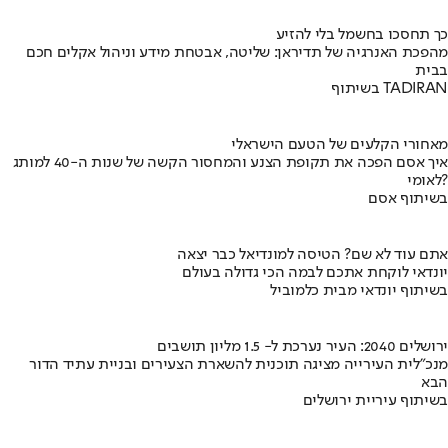
כך תחסכו בחשמל בלי להזיע
מהפכת האנרגיה של תדיראן: שליטה, אבטחת מידע וניהול אקלים חכם
בבית
בשיתוף TADIRAN
מאחורי הקלעים של הטעם הישראלי
איך אסם הפכה את תקופת הצנע והמחסור הקשה של שנות ה-40 למותג
לאומי?
בשיתוף אסם
אתם עוד לא שם? הטיסה למונדיאל כבר יצאה
יונדאי לוקחת אתכם לבמה הכי גדולה בעולם
בשיתוף יונדאי מבית כלמוביל
ירושלים 2040: העיר נערכת ל- 1.5 מליון תושבים
מנכ"לית העירייה מציגה תוכנית להשארת הצעירים ובניית עתיד הדור
הבא
בשיתוף עיריית ירושלים