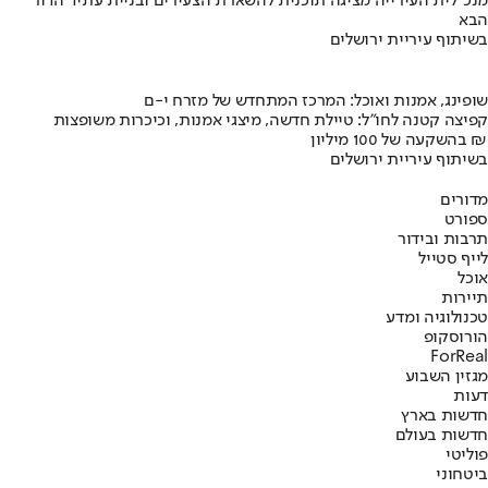
מנכ"לית העירייה מציגה תוכנית להשארת הצעירים ובניית עתיד הדור
הבא
בשיתוף עיריית ירושלים
שופינג, אמנות ואוכל: המרכז המתחדש של מזרח י-ם
קפיצה קטנה לחו"ל: טיילת חדשה, מיצגי אמנות, וכיכרות משופצות
בהשקעה של 100 מיליון ₪
בשיתוף עיריית ירושלים
מדורים
ספורט
תרבות ובידור
לייף סטייל
אוכל
תיירות
טכנולוגיה ומדע
הורוסקופ
ForReal
מגזין השבוע
דעות
חדשות בארץ
חדשות בעולם
פוליטי
ביטחוני