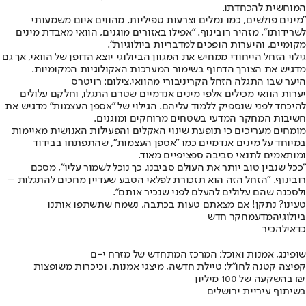
המוחשית להכחדתו.
"מינים פולשים, כמו נמלים וצרעות טפיליות, מהווים איום משמעותי
לשרידותו", מזהיר רובינוף. "אפילו באזורים מוגנים, הוואי מאבדת מינים
מקומיים, והיערות הופכים למדבריות ביולוגיות".
גילוי הזחל הייחודי ממחיש את המגוון הביולוגי יוצא הדופן של הוואי, אך גם
מדגיש את הצורך הדחוף בשימור המערכות האקולוגיות המקומיות.
היער שבו התגלה הזחל הקריניבורי מהוואי,צילום: רויטרס
יערות הוואי מכילים אלפי מינים אנדמיים שטרם התגלו, וחלקם עלולים
להיכחד לפני שנספיק ללמוד עליהם. הגילוי של "אספן העצמות" מדגיש את
חשיבות המחקר המדעי בשטחים מרוחקים ומוגנים.
מומחים מעריכים כי תופעת שינוי האקלים והפעילות האנושית מאיימות
במיוחד על מינים אנדמיים כמו "אספן העצמות", שהתפתחו בבידוד
ומותאמים לתנאי סביבה ספציפיים מאוד.
"ככל שנבין טוב יותר את העולם סביבנו, כך נוכל לשמור עליו", מסכם
רובינוף. "הזחל הזה הוא תזכורת לפלאי הטבע שעדיין מחכים להתגלות –
ולסכנה שהם עלולים להעלם לפני שנכיר אותם".
טעינו? נתקן! אם מצאתם טעות בכתבה, נשמח שתשתפו אותנו
ביולוגיה
מדע
מחקר חדש
כדאי
להכיר
שופינג, אמנות ואוכל: המרכז המתחדש של מזרח י-ם
קפיצה קטנה לחו"ל: טיילת חדשה, מיצגי אמנות, וכיכרות משופצות
בהשקעה של 100 מיליון ₪
בשיתוף עיריית ירושלים