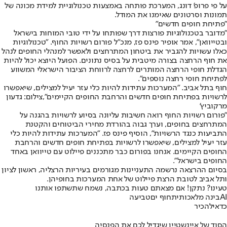
על פי פרופ' דונג, המערכת פותחה באמצעות טכנולוגיית למידת מכונה של
תמונות וסרטונים שאימנו את המודל.
"פתיחת חופים חדשים"
"מדובר בטכנולוגיות פורצות דרך שפותחו על ידי טובי המוחות בישראל
ובטייוואן", אמר אופיר פינס פז, מנכ"ל פורום רשויות החוף. "טכנולוגיות
כאלו עשויות להגביר את ביטחון המתרחצים ולאפשר למנהלי החופים לנהל
את חוף הרחצה בצורה מיטבית על בסיס נתונים. הפועל היוצא יכול להיות
הגדלת חופי הרחצה המותרים לרחצה לרווחת הציבור הישראלי המשווע
לפתיחת חופי רחצה נוספים".
חוף בתל אביב. "המערכות עתידות להיות כלי עזר יעיל למצילים, שיאפשרו
לרשויות בפתיחת חופים חדשים והרחבת החופים הקיימים",צילום: גדעון
מרקוביץ'
"פורום רשויות החוף רואה חשיבות עליונה בסיוע לרשויות בהגנה על
המתרחצים בחופים, וערך גבוה בהורדת מחירי הביטוחים והקטנת
התביעות כנגד הרשויות", הוסיף פינס פז. "המערכות עתידות להיות כלי
עזר יעיל למצילים, שיאפשרו לרשויות בפתיחת חופים חדשים והרחבת
החופים הקיימים. אנחנו בפורום כבר מתכננים פיילוט עם טייוואן באחד
החופים בישראל".
בסיום ההרצאה נרשמה התעניינות מגורמים בעיריות הרצליה, ראשון לציון
ותל אביב לטובת הרצת פיילוט של אחת המערכות בחופיהן.
טעינו? נתקן! אם מצאתם טעות בכתבה, נשמח שתשתפו אותנו
AI
בינה מלאכותית
חוף ים
טביעה
כדאי
להכיר
הסוד של איינשטיין שיגדיל לכם את הפנסיה