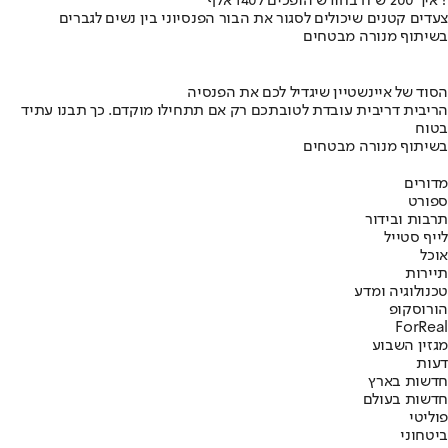
איך 200 ש"ח בחודש הופכים ל140 אלף ?
צעדים קטנים שיכולים לסגור את הבור הפנסיוני בין נשים לגברים
בשיתוף מנורה מבטחים
הסוד של איינשטיין שיגדיל לכם את הפנסיה
הריבית דריבית עובדת לטובתכם רק אם תתחילו מוקדם. כך תבנו עתיד
בטוח
בשיתוף מנורה מבטחים
מדורים
ספורט
תרבות ובידור
לייף סטייל
אוכל
תיירות
טכנולוגיה ומדע
הורוסקופ
ForReal
מגזין השבוע
דעות
חדשות בארץ
חדשות בעולם
פוליטי
ביטחוני