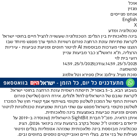
אוכל
מגזין
אנחנו מגייסים
English
X
טכנולוגיה ומדע
בינה מלאכותית בין הגלים: הטכנולוגיה שעשויה להציל חיים בחופי ישראל
לקראת פתיחת עונת הרחצה פורום רשויות החוף ערך מפגש מיוחד שבו
הוצגו שתי מערכות מבוססות AI לניטור חופים ומניעת טביעות • עיריות
הרצליה, ת"א וראשל"צ כבר מביעות עניין
רועי בית לוי
25/3/2025, 14:59
,עודכן
25/3/2025, 14:59
0
השמעה
סוכת מציל. צילום: אילן ספירא וטל אלמוג
בשבוע הבא, ב-5 באפריל, תיפתח רשמית עונת הרחצה בחופי ישראל.
לקראת שובם של הישראלים לחול ולגלים, אירח היום (שלישי) פורום
רשויות החוף של המכון לשלטון מקומי בשיתוף אגף קשרי חוץ של המכרז
לשלטון מקומי בישראל מפגש עם שתי חברות שמציעות טכנולוגיות לניטור
חופים ומניעת טביעות באמצעות בינה מלאכותית.
איתן הדאיה, מנכ"ל חברת SightBit הישראלית (שנוסדה ב-2019 על
ידי
אדם ביסמוט ז"ל
, שנפל בקרב ברצועת עזה בינואר 2024), הציג
טכנולוגיה מבוססת בינה מלאכותית שמזהה אנומליות בגלים וניטור
פעילות של בני אדם, בעלי חיים ואובייקטים נוספים בחופים ובים.