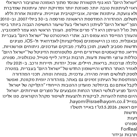
"ישראל היום" הוא גוף תקשורת שנוסד מתוך האמונה שהציבור הישראלי
ראוי לעיתונות טובה יותר, מאוזנת יותר ומדויקת יותר. עיתונות שמדברת
ולא צועקת. עיתונות אמינה, אובייקטיבית ועניינית. עיתונות אחרת וללא
תשלום. המהדורה המודפסת הראשונה פורסמה ב-30 ביולי 2007, וב-2010
הפך "ישראל היום" לעיתון הישראלי בעל שיעור החשיפה הגבוה ביותר בימי
חול. מו"ל העיתון היא ד"ר מרים אדלסון. העורך הראשי הוא עמר לחמנוביץ,
והעורך המייסד הוא עמוס רגב. אתרי האינטרנט של "ישראל היום" בעברית
ובאנגלית, כמו כן היישומונים (אפליקציות) לאנדרואיד ול-iOS, מציגים
חדשות מסביב לשעון, תוכן בלעדי, מבזקים ועדכונים, ניתוחים ופרשנויות,
וידיאו, פודקאסטים ושידורים חיים. פלטפורמות הדיגיטל של "ישראל היום"
כוללות ערוצי חדשות ודעות, תרבות ובידור, לייף סטייל, טכנולוגיה, ספורט,
כלכלה וצרכנות, בריאות, חיילים, אוכל, יהדות, תיירות ורכב. ב-2021 עלו
לאוויר האתר החדש והיישומון החדש של "ישראל היום" בעברית, במטרה
לספק לגולשים חוויה מהירה, עדכנית, בטוחה ונוחה. תכני המהדורה
המודפסת של העיתון זמינים גם באתר, במהדורה יומית מקוונת, ואפשר
לקבל אותם גם בניוזלטר. מועדון ההטבות הייחודי "הקליקה של ישראל
היום" מציע לגולשי האתר הנחות ומבצעים על מוצרים ושירותים. ישראל
היום פתוח להערות, לביקורת ולהצעות לשיפור מקהל הקוראים. פנו אלינו
במייל hayom@israelhayom.co.il.
יום ראשון, 3.5.2026
ט"ז באייר תשפ"ו
חדשות
דעות
ספורט
ForReal
תרבות ובידור