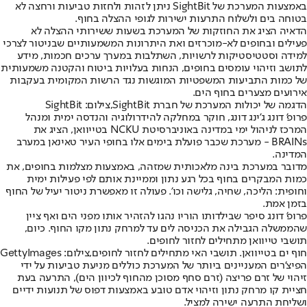
באמצעות המערכת של SightBit ניתן לזהות ולחזות טביעות ורחצה לא
בטוחה בים ולשלוח התרעות ישירות לגופי ההצלה בחוף.
הדאיה הציג את החוזקות של המערכת בשעות ששירותי ההצלה לא
פעילים ובחופים לא-מוכרזים ואת היתרונות המשמעותיים שבניטור לצרכי
למידה וסטטיסטיקות לרשויות, השתלבות במערך ערכים חכמות, מידע
לתושב וזיהוי עומסים בחופים, הנחות בעלויות ביטוח והקטנה משמעותית
של כמות התביעות המשפטיות המוגשות נגד הרשות המקומית בעקבות
אירועים מצערים בחוף הים.
הדגמה של יכולות המערכת של חברת SightBit,צילום: SightBit
פרופ' דונג ג'ינג דונג, חוקר במחלקה להידרולוגיה והנדסה ימית ומנהל
המרכז לניהול ימי במדינה באוניברסיטת NCKU בטייוואן, הציג את
BRAINs - מערכת שכבר פועלת בימים אלו בחופי העיר טאינאן במערב
המדינה.
מדובר במערכת בינה מלאכותית שמזהה, באמצעות מצלמות בחופים, את
כמות המבקרים בחוף בכל רגע נתון וממיינת אותם לפי פעילות ימית
וחופית: הליכה, שחיה, גלישה וכו'. פעולה זו מאפשרת ניטור יעיל של החוף
בזמן אמת.
פרופ' דונג סיפר שבילדותו הוריו נהגו להזהיר אותו מפני הים ואף ציין
שהממשלה הגבילה את הכניסה לים עד למרחק נתון מקו החוף. כיום,
תושבי טייוואן מתחילים לחזור לחופים.
חוף ים בטייוואן. תושבי האי מתחילים לחזור לחופים,צילום: GettyImages
הפיצ'רים המעניינים ביותר של המערכת כוללים מניעת טביעות על ידי
זיהוי של זרם פריצה (זרם סחף מסוכן מהחוף לכיוון הים), התרעה בעת
חציית קו מרחק נתון וזיהוי אדם טובע באמצעות דפוס של תנועות ידיים
ושליחת התרעה ישירה למציל.