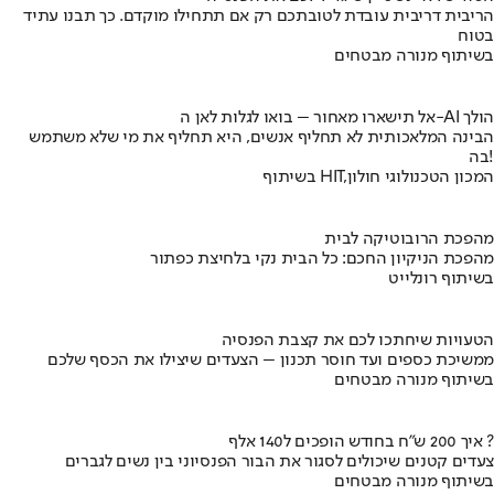
הריבית דריבית עובדת לטובתכם רק אם תתחילו מוקדם. כך תבנו עתיד
בטוח
בשיתוף מנורה מבטחים
אל תישארו מאחור – בואו לגלות לאן ה-AI הולך
הבינה המלאכותית לא תחליף אנשים, היא תחליף את מי שלא משתמש
בה!
בשיתוף HIT,המכון הטכנולוגי חולון
מהפכת הרובוטיקה לבית
מהפכת הניקיון החכם: כל הבית נקי בלחיצת כפתור
בשיתוף רונלייט
הטעויות שיחתכו לכם את קצבת הפנסיה
ממשיכת כספים ועד חוסר תכנון – הצעדים שיצילו את הכסף שלכם
בשיתוף מנורה מבטחים
איך 200 ש"ח בחודש הופכים ל140 אלף ?
צעדים קטנים שיכולים לסגור את הבור הפנסיוני בין נשים לגברים
בשיתוף מנורה מבטחים