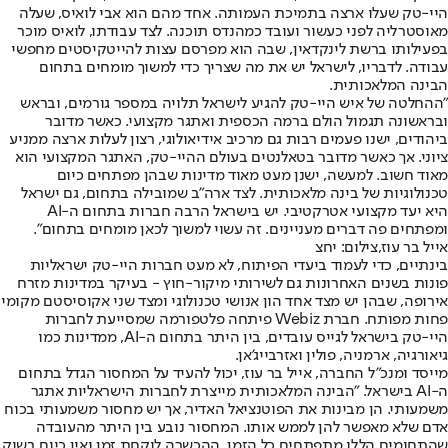
היי-טק שעלו ארצה בתמיכת העמותה. אחד מהם הוא אבי לואיס, שעלה
מאוסטרליה לפני כעשור ועובד כמהנדס תוכנה. לצד עבודתו, לואיס מוכר
בפעילותו ברשת לינקדאין, שבה הוא מפרסם עצות להייטקיסטים מחפשי
עבודה. לדבריו, לישראל יש את מה שצריך כדי למשוך מומחים בתחום
הבינה המלאכותית.
"ההחלטה של איש היי-טק להגיע לישראל תלויה במספר גורמים, ובראש
ובראשונה תגמול הולם ברמה הכספית ואתגר מקצועי. כאשר מדובר
ביהודים, ישנו פעמים רבות גם מרכיב אידיאולוגי, רצון לעלות ארצה ממניע
ציוני. אך כאשר מדובר בטאלנטים בעולם ההיי-טק, האתגר המקצועי הוא
מאוד חשוב. למעשה, ישנן מעט מאוד מדינות שבהן מפתחים כיום
טכנולוגיות של בינה מלאכותית. לצד ארה"ב שמובילה בתחום, גם ישראל
היא יעד מקצועי אטרקטיבי. יש בישראל הרבה חברות בתחום ה-AI
ומפתחים פה דברים מעניינים. זה עשוי למשוך לכאן מומחים בתחום".
אייל בר עוז,צילום: יחצ
בינתיים, כדי לעמוד ביעדי הפיתוח, לא מעט חברות היי-טק ישראליות
פונות בשנים האחרונות גם לשירותי מיקור-חוץ - בעיקר במדינות מזרח
אירופה, שבהן יש מצד אחד הון אנושי טכנולוגי ומצד שני אקוסיסטם מקומי
פחות מפותח. חברת Webiz פיתחה פלטפורמה שמסייעת לחברות
היי-טק בישראל לגייס עובדים, בין היתר בתחום ה-AI, ממדינות כמו
גיאורגיה, ארמניה, פולין ואזרבייג'אן.
מייסד ומנכ"ל החברה, אייל בר עוז, יכול להעיד על המחסור הגדל בתחום
ה-AI בישראל. "הבינה המלאכותית מייצרת לחברות הישראליות אתגר
משמעותי. הן מבינות את הפוטנציאל האדיר, אך יש מחסור משמעותי בכוח
אדם שלא מאפשר להן לממש אותו. המחסור נובע בין היתר מהעובדה
שהתחומים הללו מתפתחים כל הזמן. ההכשרה לוקחת זמן ואין כיום בשוק