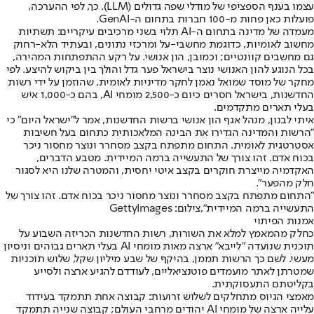
עצמו בענף הספציפי של מודלי שפה גדולים (LLM). כך, לפי ההערכה,
פועלות כאן פחות מ-100 חברות בתחום ה-GenAI.
מעמדה של מדינה בתחום ה-AI תלוי בשני מרכיבים עיקריים: תשתיות
מחשוב לאומיות, כדוגמת מחשבי-על ומרכזי נתונים, ובעתיד הלא-רחוק
גם מחשבים קוונטיים; וכמובן, הון אנושי. על רקע ההתפתחות המהירה,
בכל הנוגע להון האנושי נוצר בישראל פער גדל והולך בין ביקוש להיצע. לפי
מחקר של מוסד שמואל נאמן לחקר מדיניות לאומית, שהוזמן על ידי רשות
החדשנות, בישראל חסרים כיום כ-2,500 מומחי AI, בהם כ-1,000 איש
בעלי תארים מתקדמים.
איתי לבנון, מנהל אגף הון אנושי ברשות החדשנות, אמר ל"ישראל היום" כי
"הרשות והמדינה הגדירו את הבינה המלאכותית כתחום בעל חשיבות
אסטרטגית לאומית. התחום מתפתח בקצב מסחרר ונוצר מחסור ניכר
בכוח אדם. זהו צורך של התעשייה ברמה המיידית. מטבע הדברים,
האקדמיה מייצרת חוקרים בקצב איטי יחסית, והמטרה שלנו היא לסגור
חלק מהפער".
"התחום מתפתח בקצב מסחרר ונוצר מחסור ניכר בכוח אדם. זהו צורך של
התעשייה ברמה המיידית",צילום: GettyImages
אמנות הפיתוי
כחלק מהמאמץ למלא את השורות, רשות החדשנות הכריזה השבוע על
תוכנית שנועדה "לייבא" ארצה מאות מומחי AI בעלי תארים גבוהים וניסיון
מעשי. לשם כך הרשות תממן, בהיקף של שבע מיליון שקל, שלוש תוכניות
שמטרתן לאתר מועמדים פוטנציאליים, לעודדם להגיע ארצה ולסייע
בקליטתם התעסוקתית.
מאמצי הגיוס מתחלקים לשלוש זרועות: קבוצה אחת תתמקד בעידוד
עלייה ארצה של מומחי AI יהודים מרחבי העולם; קבוצה שנייה תתמקד