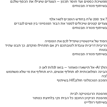
ממשיכת כספים ועד חוסר תכנון – הצעדים שיצילו את הכסף שלכם
בשיתוף מנורה מבטחים
איך 200 ש"ח בחודש הופכים ל140 אלף ?
צעדים קטנים שיכולים לסגור את הבור הפנסיוני בין נשים לגברים
בשיתוף מנורה מבטחים
הסוד של איינשטיין שיגדיל לכם את הפנסיה
הריבית דריבית עובדת לטובתכם רק אם תתחילו מוקדם. כך תבנו עתיד
בטוח
בשיתוף מנורה מבטחים
אל תישארו מאחור – בואו לגלות לאן ה-AI הולך
הבינה המלאכותית לא תחליף אנשים, היא תחליף את מי שלא משתמש
בה!
בשיתוף HIT,המכון הטכנולוגי חולון
מהפכת הרובוטיקה לבית
מהפכת הניקיון החכם: כל הבית נקי בלחיצת כפתור
בשיתוף רונלייט