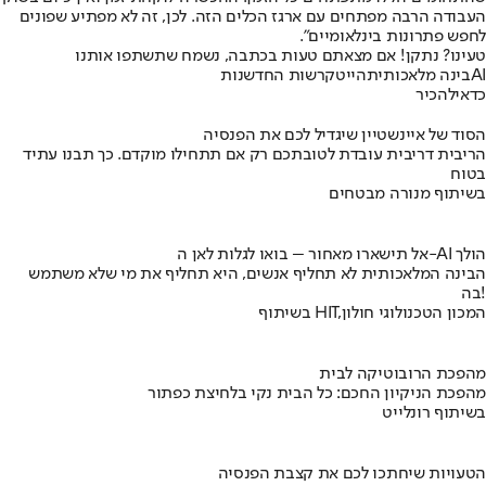
העבודה הרבה מפתחים עם ארגז הכלים הזה. לכן, זה לא מפתיע שפונים
לחפש פתרונות בינלאומיים".
טעינו? נתקן! אם מצאתם טעות בכתבה, נשמח שתשתפו אותנו
AI
בינה מלאכותית
הייטק
רשות החדשנות
כדאי
להכיר
הסוד של איינשטיין שיגדיל לכם את הפנסיה
הריבית דריבית עובדת לטובתכם רק אם תתחילו מוקדם. כך תבנו עתיד
בטוח
בשיתוף מנורה מבטחים
אל תישארו מאחור – בואו לגלות לאן ה-AI הולך
הבינה המלאכותית לא תחליף אנשים, היא תחליף את מי שלא משתמש
בה!
בשיתוף HIT,המכון הטכנולוגי חולון
מהפכת הרובוטיקה לבית
מהפכת הניקיון החכם: כל הבית נקי בלחיצת כפתור
בשיתוף רונלייט
הטעויות שיחתכו לכם את קצבת הפנסיה