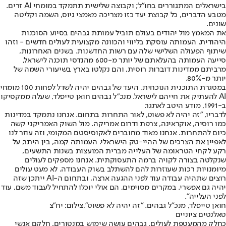
בישראלים המתגוררים בחו"ל; וקבוצה שלישית תתמקד במומחי AI זרים.
מטבע הדברים, כל קבוצת יעד כזו מצריכה מאמצי גיוס, השמה וקליטה
שונים.
את המאמץ מול יהודים בעולם תוביל עמותת גבהים בסיוע הסוכנות
היהודית. העמותה עוסקת בליווי והכוונה מקצועית לעולים חדשים - וזהו
שיתוף הפעולה השלישי שלה עם רשות החדשנות. בשנים האחרונות,
סייעה העמותה בהעלאתם של יותר מ-600 מהנדסי תוכנה לישראל,
מרביתם ממדינות דוברות רוסית, והם נקלטו בארץ בשיעורי השמה של
יותר מ-80%.
במסגרת התוכנית הנוכחית, היעד של גבהים יהיה לשדל לפחות 100 מומחי
AI להעתיק את חייהם לישראל. מנכ"ל גבהים חואן טייפלד, שעלה ממקסיקו
ב-1991, מודע היטב לאתגר.
לדבריו, "זה יהיה לא פשוט, לאור התחרות בתחום. אנחנו נתמקד במדינות
כמו רוסיה, אוקראינה, צרפת ודרום אמריקה. מול השוק האמריקני קשה
כיום להתחרות. אנחנו מאוד מחוברים לאקוסיסטם המקומי, וזה עוזר לנו
לאפיין את הצרכים של ההיי-טק הישראלי. העמותה קמה, בין היתר, על
רקע לקחי הטראומה של העלייה מברית המועצות בשנות התשעים,
שנקלטה בצורה לקויה ברמה התעסוקתית. אנחנו מספקים לעולים
מיומנויות רכות שעוזרות להם להשתלב בשוק העבודה. לא מעט עולים
רוצים שתהיה עבודה עוד לפני ההגעה ארצה, ובתחום ה-AI ייתכן שזה
יהיה גם אפשרי. במקרים מסוימים, הם אולי יוכלו להתחיל לעבוד משם, עוד
לפני העלייה".
חואן טייפלד, מנכ"ל גבהים. "זה יהיה לא פשוט",צילום: יח"צ
טאלנטים ציוניים
כחלק מהמעטפת לעולים, גבהים עושה שימוש במנטורים, חלקם אנשי