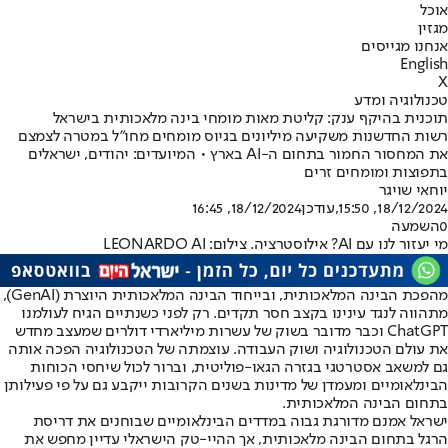
אוכל
מגזין
אנחנו מגייסים
English
X
טכנולוגיה ומדע
תוכנית בהיקף ענק: קליטת מאות מומחי בינה מלאכותית בישראל
רשות החדשנות משקיעה מיליונים בגיוס מומחים מחו"ל במטרה לצמצם
את המחסור החמור בתחום ה-AI בארץ • המיועדים: יהודים, ישראלים
בתפוצות ומומחים זרים
יוחאי שויגר
18/12/2024, 15:50
,עודכן
18/12/2024, 16:45
0
השמעה
מי יעזור לנו עם AI? אילוסטרציה. צילום: LEONARDO AI
מהפכת הבינה המלאכותית
, ובייחוד הבינה המלאכותית היוצרת (GenAI),
מתהווה לנגד עינינו בקצב חסר תקדים. רק לפני כשנתיים הגיח לעולמנו
ChatGPT וכבר מדובר בשוק של עשרות מיליארדי דולרים שמעצב מחדש
את עולם הטכנולוגיה ושוק העבודה. עוצמתה של הטכנולוגיה הפכה אותה
גם למשאב אסטרטגי בגזרה הגאו-פוליטית, וברור לכול שיחסי הכוחות
הבינלאומיים ומעמדן של מדינות בשנים הקרובות ייקבע גם על פי פעילותן
בתחום הבינה המלאכותית.
ישראל אמנם מדורגת גבוה במדדים הבינלאומיים שבוחנים את דריסת
הרגל בתחום הבינה מלאכותית, אך ההיי-טק הישראלי עדיין מחפש את