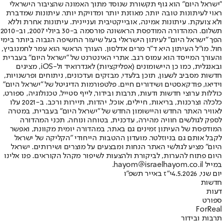
"ישראל היום" הוא גוף תקשורת שנוסד מתוך האמונה שהציבור הישראלי
ראוי לעיתונות טובה יותר, מאוזנת יותר ומדויקת יותר. עיתונות שמדברת
ולא צועקת. עיתונות אמינה, אובייקטיבית ועניינית. עיתונות אחרת וללא
תשלום. המהדורה המודפסת הראשונה פורסמה ב-30 ביולי 2007, וב-2010
הפך "ישראל היום" לעיתון הישראלי בעל שיעור החשיפה הגבוה ביותר בימי
חול. מו"ל העיתון היא ד"ר מרים אדלסון. העורך הראשי הוא עמר לחמנוביץ,
והעורך המייסד הוא עמוס רגב. אתרי האינטרנט של "ישראל היום" בעברית
ובאנגלית, כמו כן היישומונים (אפליקציות) לאנדרואיד ול-iOS, מציגים
חדשות מסביב לשעון, תוכן בלעדי, מבזקים ועדכונים, ניתוחים ופרשנויות,
וידיאו, פודקאסטים ושידורים חיים. פלטפורמות הדיגיטל של "ישראל היום"
כוללות ערוצי חדשות ודעות, תרבות ובידור, לייף סטייל, טכנולוגיה, ספורט,
כלכלה וצרכנות, בריאות, חיילים, אוכל, יהדות, תיירות ורכב. ב-2021 עלו
לאוויר האתר החדש והיישומון החדש של "ישראל היום" בעברית, במטרה
לספק לגולשים חוויה מהירה, עדכנית, בטוחה ונוחה. תכני המהדורה
המודפסת של העיתון זמינים גם באתר, במהדורה יומית מקוונת, ואפשר
לקבל אותם גם בניוזלטר. מועדון ההטבות הייחודי "הקליקה של ישראל
היום" מציע לגולשי האתר הנחות ומבצעים על מוצרים ושירותים. ישראל
היום פתוח להערות, לביקורת ולהצעות לשיפור מקהל הקוראים. פנו אלינו
במייל hayom@israelhayom.co.il.
יום שני, 4.5.2026
י"ז באייר תשפ"ו
חדשות
דעות
ספורט
ForReal
תרבות ובידור