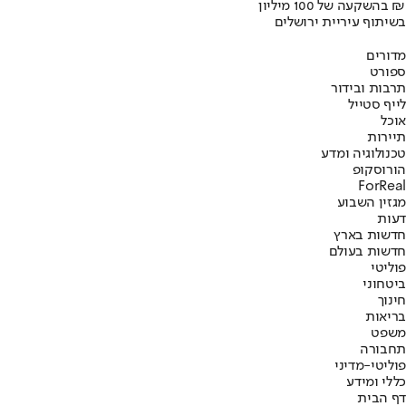
בהשקעה של 100 מיליון ₪
בשיתוף עיריית ירושלים
מדורים
ספורט
תרבות ובידור
לייף סטייל
אוכל
תיירות
טכנולוגיה ומדע
הורוסקופ
ForReal
מגזין השבוע
דעות
חדשות בארץ
חדשות בעולם
פוליטי
ביטחוני
חינוך
בריאות
משפט
תחבורה
פוליטי-מדיני
כללי ומידע
דף הבית