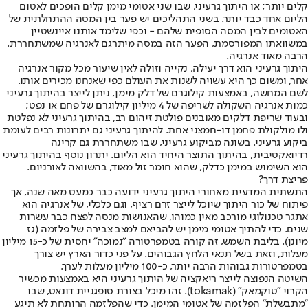
קלים יותר; או היתוך גרעיני, שבו שני אטומי מימן קלים הופכים לאטום
הליום אחד כבד יותר. בשני התהליכים יש פער בין המסה ההתחלתית של
האטומים לבין המסה הסופית שלהם - וכפי שלימד אותנו איינשטיין
במשוואתו המפורסמת, הפער הזה במסה מיתרגם לאנרגיה שמשתחררת.
הרבה מאוד אנרגיה.
היתוך גרעיני הוא דרך יעילה, נקייה וזולה לאין שיעור מכל מקור אנרגיה
אחר, ומשום כך היא עשויה לשנות את העולם כפי שאנחנו מכירים אותו.
לשם המחשה, באמצעות קילוגרם של דלק מימן, ניתן לייצר בהיתוך גרעיני
כמות אנרגיה השקולה לשריפה של 4 מיליון קילוגרם של פחם או נפט;
ובעוד שריפת דלקים מאובנים פולטת זיהום רב, בהיתוך גרעיני לא נפלטת
ולו מולקולת פחמן דו-חמצני אחת. להיתוך גרעיני גם יתרונות רבים לעומת
ביקוע גרעיני. בשונה מביקוע גרעיני, שבו משתחררת גם קרינה
רדיואקטיבית, בהיתוך התוצר היחיד הוא הליום. יתרון נוסף בהיתוך גרעיני
הוא השימוש במימן כדלק, שהוא חומר זול מאוד, בהשוואה לאורניום.
פריצת דרך?
התשתית המדעית מאחורי היתוך גרעיני ידועה כבר כמעט מאה שנה, אך
פיתוח של כור היתוך שיוכל לייצר זרם רציף, וגם כלכלי, של אנרגיה הוא
אתגר טכנולוגי מורכב מאין כמוהו, שהאנושות מנסה לפצח כבר עשרות
שנים. כדי להתיך אטומי מימן יש להביאם למצב צבירה של פלזמה (גז
מיונן). בליבת השמש, זה קורה בטמפרטורה "נמוכה" יחסית של כ-15 מיליון
מעלות, וזאת בשל תנאי הלחץ הגבוהים. על פני כדור הארץ יש צורך
בטמפרטורות גבוהות הרבה יותר, כ-100 מיליון מעלות לערך.
השיטה הנפוצה לייצר ריאקציה של היתוך גרעיני היא באמצעות מכשיר
הקרוי "טוקמאק" (tokamak). זהו מיכל בצורת סופגניית דונאט, שבו
"מתבשלת" הפלזמה של אטומי המימן. כדי שהפלזמה הרותחת לא תיגע