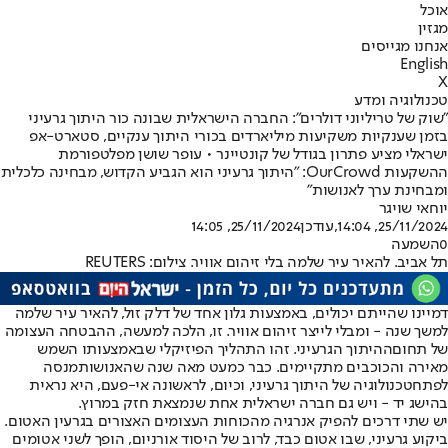
אוכל
מגזין
אנחנו מגייסים
English
X
טכנולוגיה ומדע
"שוק של טריליוני דולרים": החברה הישראלית שבונה כור היתוך גרעיני
בזמן שענקיות משקיעות מיליארדים בכורי היתוך ענקיים, סטארט-אפ
ישראלי מציע פתרון בגודל של קונטיינר • עופר שושן מפלטפורמת
ההשקעות OurCrowd: "היתוך גרעיני הוא הגביע הקדוש, מבחינה כלכלית
ומבחינת ערך לאנושות"
יוחאי שויגר
25/11/2024, 14:04
,עודכן
25/11/2024, 14:05
0
השמעה
תל אביב. להאיר עיר שלמה בלי זיהום אוויר. צילום: REUTERS
דמיינו שהייתם יכולים, באמצעות גלון אחד של דלק זול, להאיר עיר שלמה
למשך שנה - ומבלי לייצר זיהום אוויר. זו, הלכה למעשה, ההבטחה העצומה
של תחום
ההיתוך הגרעיני
. זהו התהליך הפיזיקלי שבאמצעותו השמש
מאירה והכוכבים מתקיימים. כבר כמעט מאה שנה שהאנושות
מנסה
לפתח
טכנולוגיה של היתוך גרעיני, וכיום, לראשונה אי-פעם, היא נראית
בהישג יד - ויש גם חברה ישראלית אחת שנמצאת חזק במרוץ.
יש שתי דרכים להפיק אנרגיה מהכוחות העצומים האצורים בגרעין האטום.
ביקוע גרעיני, שבו אטום כבד, לרוב של היסוד אורניום, הופך לשני אטומים