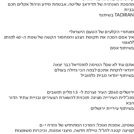
מהפכת האנרגיה של תדיראן: שליטה, אבטחת מידע וניהול אקלים חכם
בבית
בשיתוף TADIRAN
מאחורי הקלעים של הטעם הישראלי
איך אסם הפכה את תקופת הצנע והמחסור הקשה של שנות ה-40 למותג
לאומי?
בשיתוף אסם
אתם עוד לא שם? הטיסה למונדיאל כבר יצאה
יונדאי לוקחת אתכם לבמה הכי גדולה בעולם
בשיתוף יונדאי מבית כלמוביל
ירושלים 2040: העיר נערכת ל- 1.5 מליון תושבים
מנכ"לית העירייה מציגה תוכנית להשארת הצעירים ובניית עתיד הדור
הבא
בשיתוף עיריית ירושלים
שופינג, אמנות ואוכל: המרכז המתחדש של מזרח י-ם
קפיצה קטנה לחו"ל: טיילת חדשה, מיצגי אמנות, וכיכרות משופצות