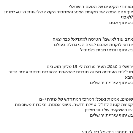
מאחורי הקלעים של הטעם הישראלי
איך אסם הפכה את תקופת הצנע והמחסור הקשה של שנות ה-40 למותג
לאומי?
בשיתוף אסם
אתם עוד לא שם? הטיסה למונדיאל כבר יצאה
יונדאי לוקחת אתכם לבמה הכי גדולה בעולם
בשיתוף יונדאי מבית כלמוביל
ירושלים 2040: העיר נערכת ל- 1.5 מליון תושבים
מנכ"לית העירייה מציגה תוכנית להשארת הצעירים ובניית עתיד הדור
הבא
בשיתוף עיריית ירושלים
שופינג, אמנות ואוכל: המרכז המתחדש של מזרח י-ם
קפיצה קטנה לחו"ל: טיילת חדשה, מיצגי אמנות, וכיכרות משופצות
בהשקעה של 100 מיליון ₪
בשיתוף עיריית ירושלים
כך תחסכו בחשמל בלי להזיע