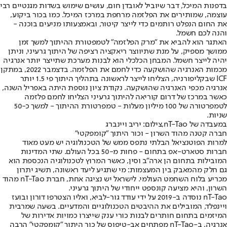
בדפנות המיכל, דבר שיוביל לאובדן חום, עושים שימוש בשדות מגנטיים רבי
עוצמה, שמותירים את הפלזמה מרחפת במרכז המיכל. כמו בכור ביקוע,
את החום הנפלט רותמים כדי לייצר קיטור, ובאמצעותו מניעים בוכנה -
והנה לכם חשמל.
האתגר הוא להביא את "מרק הפלזמה" לטמפטורת ההיתוך למשך זמן
ממושך מספיק, על מנת שתיווצר ריאקציה רציפה של היתוך גרעיני, וניתן
יהיה לייצר חשמל. המבחן הכלכלי הוא לבנות מערכת שתייצר יותר אנרגיה
מכמות האנרגיה שהושקעה כדי לחמם את הפלזמה. בדצמבר 2022, במתקן
ICF שבקליפורניה, הצליחו לייצר לראשונה בתהליך היתוך פי 1.5 יותר
אנרגיה מכפי האנרגיה שהושקעה. נקודת ציון נוספת היתה באפריל השנה,
כאשר במרכז של דרום קוריאה להיתוך גרעיני הצליחו לחמם פלזמה
לטמפרטורה של 100 מיליון מעלות - טמפרטורת ההיתוך - למשך כ-50
שניות.
במעבדה של nT-Tao,צילום: יריב ויינברג
חברה קטנה מהוד השרון - וכור היתוך "קומפקטי"
למרות הפוטנציאל הבלתי נתפס ממש של הטכנולוגיה יש מעט מאוד
חברות סטארט-אפ בתחום - פחות מ-50 בכל העולם. שתי המדינות
המובילות בתחום הן ארה"ב וסין, כאשר המרוץ לטכנולוגיה הנכספת הוא
גם חלק מהמאבק בין המעצמות: מי שתגיע ליעד ראשונה, תשיג יתרון
מכריע בלוח השחמט העולמי. לישראל יש נציגה אחת, חברת nT-Tao מהוד
השרון, והיא מציעה קונספט ייחודי של היתוך גרעיני.
nT-Tao נוסדה ב-2019 על ידי עודד גור-לביא, ואליו הצטרפו דורון ובועז
ויינפלד, המובילים את ההיבטים הטכנולוגיים והמדעיים. בשעה שמרבית
המיזמים בתחום חותרים לבנות כורי ענק שייצרו כמויות אדירות של
אנרגיה, ב-nT-Tao מפתחים אב-טיפוס של כור היתוך "קומפקטי" הרבה