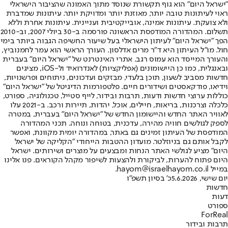
"ישראל היום" הוא גוף תקשורת שנוסד מתוך האמונה שהציבור הישראלי
ראוי לעיתונות טובה יותר, מאוזנת יותר ומדויקת יותר. עיתונות שמדברת
ולא צועקת. עיתונות אמינה, אובייקטיבית ועניינית. עיתונות אחרת וללא
תשלום. המהדורה המודפסת הראשונה פורסמה ב-30 ביולי 2007, וב-2010
הפך "ישראל היום" לעיתון הישראלי בעל שיעור החשיפה הגבוה ביותר בימי
חול. מו"ל העיתון היא ד"ר מרים אדלסון. העורך הראשי הוא עמר לחמנוביץ,
והעורך המייסד הוא עמוס רגב. אתרי האינטרנט של "ישראל היום" בעברית
ובאנגלית, כמו כן היישומונים (אפליקציות) לאנדרואיד ול-iOS, מציגים
חדשות מסביב לשעון, תוכן בלעדי, מבזקים ועדכונים, ניתוחים ופרשנויות,
וידיאו, פודקאסטים ושידורים חיים. פלטפורמות הדיגיטל של "ישראל היום"
כוללות ערוצי חדשות ודעות, תרבות ובידור, לייף סטייל, טכנולוגיה, ספורט,
כלכלה וצרכנות, בריאות, חיילים, אוכל, יהדות, תיירות ורכב. ב-2021 עלו
לאוויר האתר החדש והיישומון החדש של "ישראל היום" בעברית, במטרה
לספק לגולשים חוויה מהירה, עדכנית, בטוחה ונוחה. תכני המהדורה
המודפסת של העיתון זמינים גם באתר, במהדורה יומית מקוונת, ואפשר
לקבל אותם גם בניוזלטר. מועדון ההטבות הייחודי "הקליקה של ישראל
היום" מציע לגולשי האתר הנחות ומבצעים על מוצרים ושירותים. ישראל
היום פתוח להערות, לביקורת ולהצעות לשיפור מקהל הקוראים. פנו אלינו
במייל hayom@israelhayom.co.il.
יום שישי, 5.6.2026
כ' בסיון תשפ"ו
חדשות
דעות
ספורט
ForReal
תרבות ובידור