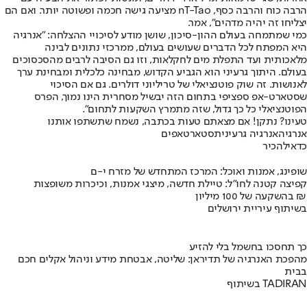
הרבה כוח והרבה כסף, nT-Tao מציעה גישה חכמה ופשוטה יותר. ואם הם
יצליחו זה יהיה מדהים", אמר.
כמי שמתמחה בעולם ההון-סיכון, שושן מודע לסיכויי ההצלחה: "אנרגיה
היא המפתח לכל הדברים שעושים בעולם, ממרכזי נתונים לבינה
מלאכותית ועד התפלת מים לחקלאות, וזו גם הסיבה לרבים מהסכסוכים
בעולם. היתוך גרעיני הוא הגביע הקדוש, מבחינה כלכלית ומבחינת ערך
לאנושות. זה שוק פוטנציאלי של טריליוני דולרים. גם אם הסיכוי
שסטארט-אפ ספציפי בתחום הזה יבשיל מסחרית הינו נמוך, הפרס
הפוטנציאלי כל כך גדול, שזה מתמרץ השקעות לתחום".
טעינו? נתקן! אם מצאתם טעות בכתבה, נשמח שתשתפו אותנו
אנרגיה
אנרגיה גרעינית
סטארטאפים
כדאי
להכיר
שופינג, אמנות ואוכל: המרכז המתחדש של מזרח י-ם
קפיצה קטנה לחו"ל: טיילת חדשה, מיצגי אמנות, וכיכרות משופצות
בהשקעה של 100 מיליון ₪
בשיתוף עיריית ירושלים
כך תחסכו בחשמל בלי להזיע
מהפכת האנרגיה של תדיראן: שליטה, אבטחת מידע וניהול אקלים חכם
בבית
בשיתוף TADIRAN