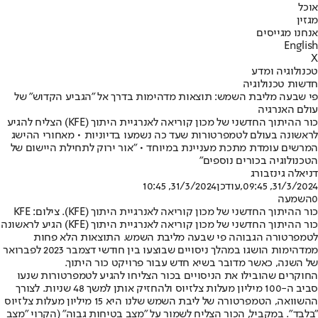
אוכל
מגזין
אנחנו מגייסים
English
X
טכנולוגיה ומדע
חדשות טכנולוגיה
פי שבעה מליבת השמש: תוצאות מדהימות בדרך אל "הגביע הקדוש" של
עולם האנרגיה
כור ההיתוך החדשני של מכון קוריאה לאנרגיית היתוך (KFE) הצליח להגיע
לראשונה בעולם לטמפרטורות שעד כה נשמעו בדיוניות • מאחורי ההישג
המרשים עומדת מתכת מעניינת במיוחד • "אור ירוק לתחילת היישום של
הטכנולוגיה בכורים נוספים"
דניאלה גינזבורג
31/3/2024, 09:45
,עודכן
31/3/2024, 10:45
0
השמעה
כור ההיתוך החדשני של מכון קוריאה לאנרגיית היתוך (KFE). צילום: KFE
כור ההיתוך החדשני של מכון קוריאה לאנרגיית היתוך (KFE) הגיע לראשונה
לטמפרטורה הגבוהה פי שבעה מליבת השמש. התוצאות הלא פחות
ממדהימות הושגו במהלך ניסויים שבוצעו בין חודשי דצמבר 2023 לפברואר
של השנה, כאשר מדובר בשיא חדש עבור פרויקט כור היתוך.
החוקרים שהובילו את הניסויים בכור הצליחו להגיע לטמפרטורות שנעו
סביב ה-100 מיליון מעלות צלזיוס ולהחזיק אותן למשך 48 שניות. לצורך
ההשוואה, הטמפרטורה של ליבת השמש שלנו היא 15 מיליון מעלות צלזיוס
"בלבד". במקביל, הכור הצליח לשמור על "מצב בטיחות גבוה" (הקרוי "מצב