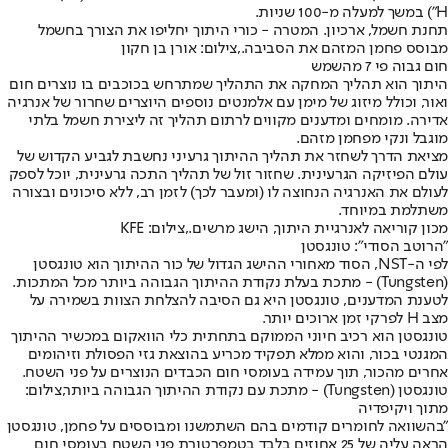
H") במשך למעלה מ-100 שניות.
תחנת חשמל, ארכיון. המטרה - כורי היתוך יחליפו את הצורך בחשמל
מבוסס פחמן המזהם את הסביבה.,צילום: אורן בן חקון
חום גבוה פי 7 מהשמש
היתוך הוא תהליך המחקה את התהליך שמתרחש בכוכבים בו נוצרים חום
ואור, וכולל מיזוג של מימן עם אלמנטים נוספים היוצרים שחרור של אנרגיה
אדירה. מומחים ומדענים מקווים לרתום תהליך זה ליצירת חשמל בלתי
מוגבל ונקי מפחמן מזהם.
מציאת הדרך לשחזר את תהליך ההיתוך גרעיני נחשבת לגביע הקדוש של
עולם הפיזיקה הגרעינית. שחזור זול של תהליך התכה גרעינית, יוכל לספק
לעולם את האנרגיה הנחוצה לו (ומעבר לכך) לזמן רב, ללא סיכונים ובצורה
משתלמת במיוחד.
מכון קוריאה לאנרגיית היתוך, הישג מרשים.,צילום: KFE
"הרוטב הסודי": טונגסטן
לפי ה-NST, הסוד מאחורי ההישג הגדול של כור ההיתוך הוא טונגסטן
(Tungsten) - מתכת בעלת נקודת ההיתוך הגבוהה ביותר מכל המתכות.
לטענת המדענים, טונגסטן היא גם הסיבה להצלחת הצוות בשמירה על
מצב H לפרקי זמן ארוכים יותר.
טונגסטן הוא רכיב חיוני הממוקם בתחתית כלי הוואקום במכשיר ההיתוך
המגנטי בכור, והוא ממלא תפקיד מכריע בהוצאת גזי הפסולת וזיהומים
אחרים מהכור, תוך עמידה בעומסי חום הכבדים הנוצרים על פני השטח.
טונגסטן (Tungsten) - מתכת עם נקודת ההיתוך הגבוהה ביותר,צילום:
מתוך ויקיפדיה
"בהשוואה לחומרים קודמים בהם השתמשנו ומבוססים על פחמן, טונגסטן
הראה עליה של 25 אחוזים בלבד בטמפרטורת פני השטח בעומסי חום