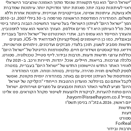
"ישראל היום" הוא גוף תקשורת שנוסד מתוך האמונה שהציבור הישראלי
ראוי לעיתונות טובה יותר, מאוזנת יותר ומדויקת יותר. עיתונות שמדברת
ולא צועקת. עיתונות אמינה, אובייקטיבית ועניינית. עיתונות אחרת וללא
תשלום. המהדורה המודפסת הראשונה פורסמה ב-30 ביולי 2007, וב-2010
הפך "ישראל היום" לעיתון הישראלי בעל שיעור החשיפה הגבוה ביותר בימי
חול. מו"ל העיתון היא ד"ר מרים אדלסון. העורך הראשי הוא עמר לחמנוביץ,
והעורך המייסד הוא עמוס רגב. אתרי האינטרנט של "ישראל היום" בעברית
ובאנגלית, כמו כן היישומונים (אפליקציות) לאנדרואיד ול-iOS, מציגים
חדשות מסביב לשעון, תוכן בלעדי, מבזקים ועדכונים, ניתוחים ופרשנויות,
וידיאו, פודקאסטים ושידורים חיים. פלטפורמות הדיגיטל של "ישראל היום"
כוללות ערוצי חדשות ודעות, תרבות ובידור, לייף סטייל, טכנולוגיה, ספורט,
כלכלה וצרכנות, בריאות, חיילים, אוכל, יהדות, תיירות ורכב. ב-2021 עלו
לאוויר האתר החדש והיישומון החדש של "ישראל היום" בעברית, במטרה
לספק לגולשים חוויה מהירה, עדכנית, בטוחה ונוחה. תכני המהדורה
המודפסת של העיתון זמינים גם באתר, במהדורה יומית מקוונת, ואפשר
לקבל אותם גם בניוזלטר. מועדון ההטבות הייחודי "הקליקה של ישראל
היום" מציע לגולשי האתר הנחות ומבצעים על מוצרים ושירותים. ישראל
היום פתוח להערות, לביקורת ולהצעות לשיפור מקהל הקוראים. פנו אלינו
במייל hayom@israelhayom.co.il.
יום ראשון, 12.4.2026
כ"ה בניסן תשפ"ו
חדשות
דעות
ספורט
ForReal
תרבות ובידור