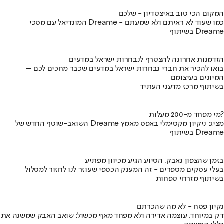
המקום הכי טוב באיצטדיון - שלכם
המונדיאל עם מסכי Dreame - כמו שעוד לא ראיתם ולא שמעתם
בשיתוף Dreame
הזדמנות אחרונה להצטרף לנבחרות ישראל במדעים
בואו להכיר את חברי נבחרות ישראל במדעים שכבר מחכים לכם –
המיונים בעיצומם
בשיתוף מרכז מדעני העתיד
מי מפחד מ-200 מעלות?
השואב-שוטף החדש של Dreame מציג: ניקיון מקסימלי באפס מאמץ
בשיתוף Dreame
בזמן שהצפון נאבק, הסיוע הגיע מכיוון מפתיע
בעלי עסקים מספרים - זה המענק הכספי שעוזר לנו לחזור למסלול
בשיתוף מזרחי טפחות
נקיון פסח - לא מה שהכרתם
דק במיוחד, עוצמה אדירה ולא מפחד מאף מכשול: שואב האבק שמשנה את