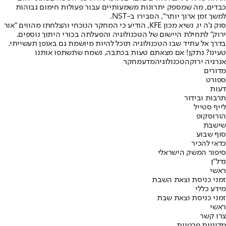
כבדים, מה שמספק יתרונות משמעותיים עבור פעולות חימום גבוהות
למשך זמן ארוך יותר", הסבירו ב-NST.
סוק ג'ה יו, נשיא מכון KFE, הודיע ​​כי המחקר הנוכחי והצלחתו מהווים "אור
ירוק" לתחילת היישום של הטכנולוגיה והפעלתה בכורי היתוך נוספים,
בדרך אל עתיד שבו הטכנולוגיה תוכל להיות מיושמת גם באופן תעשייתי.
טעינו? נתקן! אם מצאתם טעות בכתבה, נשמח שתשתפו אותנו
אנרגיה ירוקה
טכנולוגיה
מדע
מחקר
מדורים
ספורט
דעות
תרבות ובידור
לייף סטייל
הורוסקופ
שישבת
סוף שבוע
כדאי להכיר
סיפור המשק הישראלי
נדל"ן
ראשי
זמני כניסת וצאת השבת
מידע כללי
זמני כניסת וצאת שבת
ראשי
צרו קשר
מדיניות פרטיות