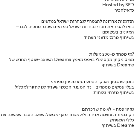
Hosted by SPD
כדאי
להכיר
הזדמנות אחרונה להצטרף לנבחרות ישראל במדעים
בואו להכיר את חברי נבחרות ישראל במדעים שכבר מחכים לכם –
המיונים בעיצומם
בשיתוף מרכז מדעני העתיד
מי מפחד מ-200 מעלות?
השואב-שוטף החדש של Dreame מציג: ניקיון מקסימלי באפס מאמץ
בשיתוף Dreame
בזמן שהצפון נאבק, הסיוע הגיע מכיוון מפתיע
בעלי עסקים מספרים - זה המענק הכספי שעוזר לנו לחזור למסלול
בשיתוף מזרחי טפחות
נקיון פסח - לא מה שהכרתם
דק במיוחד, עוצמה אדירה ולא מפחד מאף מכשול: שואב האבק שמשנה את
כללי המשחק
בשיתוף Dreame