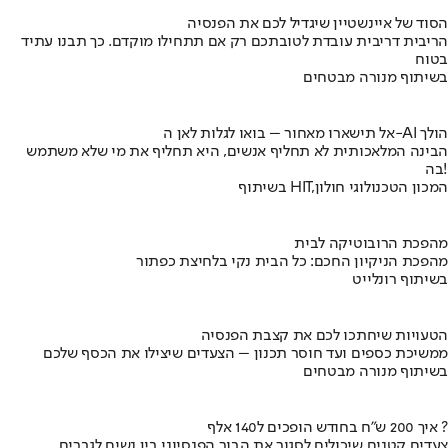
הסוד של איינשטיין שיגדיל לכם את הפנסיה
הריבית דריבית עובדת לטובתכם רק אם תתחילו מוקדם. כך תבנו עתיד
בטוח
בשיתוף מנורה מבטחים
אל תישארו מאחור – בואו לגלות לאן ה-AI הולך
הבינה המלאכותית לא תחליף אנשים, היא תחליף את מי שלא משתמש
בה!
בשיתוף HIT,המכון הטכנולוגי חולון
מהפכת הרובוטיקה לבית
מהפכת הניקיון החכם: כל הבית נקי בלחיצת כפתור
בשיתוף רונלייט
הטעויות שיחתכו לכם את קצבת הפנסיה
ממשיכת כספים ועד חוסר תכנון – הצעדים שיצילו את הכסף שלכם
בשיתוף מנורה מבטחים
איך 200 ש"ח בחודש הופכים ל140 אלף ?
צעדים קטנים שיכולים לסגור את הבור הפנסיוני בין נשים לגברים