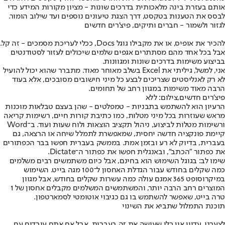
אותם בעזרת בינה מלאכותית בדרכים שונות - מציון מקורות המידע כדי
לבסס את הטענות בטקסט, דרך הצגת טיעונים נוספים ועד שילוב הומור.
לגזור ולשמור - חברים ותיקים, פיצ'רים חדשים
להכיר את אופיס, או את מקבילו גוגל Docs, ככלי לעריכת מסמכים - זה קל.
אבל בכל אחד מהם מסתתרים אגפים שלמים שיכולים לעזור לסטודנטים
בביצוע משימות בדרכים שונות ומגוונות.
אני, למשל, גיליתי את Excel בשלב מאוחר מאוד. מתברר שהוא יכול להועיל
לא רק לאנליסטים שצריכים לבצע כל מיני חישובים מסובכים, אלא בעוד
הרבה מאוד משימות במגוון רחב של תחומים.
פיצ'רים חדשים,צילום: ללא
הרעיון הוא להשתמש בתבניות - טמפלטים - שהן בעצם טבלאות מוכנות
מראש שעוזרות בכל מיני מטלות, כמו כתיבת קורות חיים, רשימות קריאה
ורשימות מטלות לביצוע, ניהול תקציב הוצאות ולוח שעות ועוד. ב־Word
קיימת פונקציה חדשה יחסית, שמאפשרת לתמלל שיחה או הרצאה, גם
בעברית, בדיוק לא רע ובזמן אמת. בממשק בעברית חפשו בבר הכפתורים
את כפתור "הכתב", ובאנגלית חפשו את כפתור ה־Dictate.
שימו לב: בגוגל השימוש הוא בחינם, אבל כיום משתמשים רבים משלמים
כמה שקלים בחודש עבור הגדלת האחסון ל־100 מגה בייט. השימוש
במיקרוסופט 365 אמנם עולה כמה עשרות שקלים בחודש, אבל מגוון
המוצרים רחב הרבה יותר, והמשתמשים המשלמים מקבלים אחסון של 1
טרה בייט, שאפשר להשתמש בו גם כגיבוי אוטומטי לסמארטפון.
תוכנת התמלול שתביא את השינוי
לצערנו, עדיין אין כלי שעושה את זה בעברית, אבל אם אתם עובדים עם