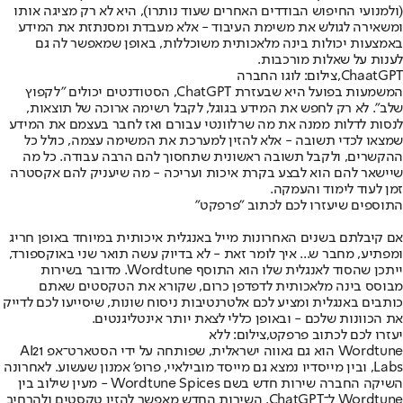
(ולמנועי החיפוש הבודדים האחרים שעוד נותרו), היא לא רק מציגה אותו
ומשאירה לגולש את משימת העיבוד - אלא מעבדת ומסנתזת את המידע
באמצעות יכולות בינה מלאכותית משוכללות, באופן שמאפשר לה גם
לענות על שאלות מורכבות.
ChaatGPT,צילום: לוגו החברה
המשמעות בפועל היא שבעזרת ChatGPT, הסטודנטים יכולים "לקפוץ
שלב". לא רק לחפש את המידע בגוגל, לקבל רשימה ארוכה של תוצאות,
לנסות לדלות ממנה את מה שרלוונטי עבורם ואז לחבר בעצמם את המידע
שמצאו לכדי תשובה - אלא להזין למערכת את המשימה עצמה, כולל כל
ההקשרים, ולקבל תשובה ראשונית שתחסוך להם הרבה עבודה. כל מה
שיישאר להם הוא לבצע בקרת איכות ועריכה - מה שיעניק להם אקסטרה
זמן לעוד לימוד והעמקה.
התוספים שיעזרו לכם לכתוב "פרפקט"
אם קיבלתם בשנים האחרונות מייל באנגלית איכותית במיוחד באופן חריג
ומפתיע, מחבר ש... איך לומר זאת - לא בדיוק עשה תואר שני באוקספורד,
ייתכן שהסוד לאנגלית שלו הוא התוסף Wordtune. מדובר בשירות
מבוסס בינה מלאכותית לדפדפן כרום, שקורא את הטקסטים שאתם
כותבים באנגלית ומציע לכם אלטרנטיבות ניסוח שונות, שיסייעו לכם לדייק
את הכוונות שלכם - ובאופן כללי לצאת יותר אינטליגנטים.
יעזרו לכם לכתוב פרפקט,צילום: ללא
Wordtune הוא גם גאווה ישראלית, שפותחה על ידי הסטארט־אפ AI21
Labs, ובין מייסדיו נמצא גם מייסד מובילאיי, פרופ' אמנון שעשוע. לאחרונה
השיקה החברה שירות חדש בשם Wordtune Spices - מעין שילוב בין
Wordtune ל־ChatGPT. השירות החדש מאפשר להזין טקסטים ולהרחיב