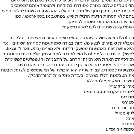
לפונטים מודפסים. בעברית עדיין לא, אך כן תוכלו לארגן את הפתקים
הדיגיטליים שלכם בצורה מסודרת בתיקיות ולהצמיד אותם למסמכים
אחרים. אגב, יתרון נוסף של מכשירים אלה הוא העובדה שתוכלו להשתמש
בהם ללא הסחות הדעת הרגילות שיש במחשב או בסמארטפון, כמו
הודעות, התראות ופרסומות למיניהן.
האפליקציה שתגרום לכם לשכוח מאקסל
Notion מציעה משהו שהרבה סטארטאפים אחרים מציעים - גיליונות
וטבלאות שעוזרים לבצע משימות בצורה שמותאמת לסוגיהן השונים - אך
היא עושה זאת באמצעות ממשק ידידותי ולא מאיים (בהשוואה ל־Excel,
למשל). השדרוג של Notion הוא לא בטבלאות עצמן, אלא בשתי תכונותיה
המרכזיות: האחת היא המגוון הרחב של התבניות והטמפלטים למשימות
שונות - כמו איסוף מידע וארגון לוחות זמנים - שרבים מהם נועדו
ספציפית לסטודנטים; והשנייה היא היכולת של המשתמשים לשנות ולבנות
את הטבלאות הללו בעצמם, בעזרת פונקציית "גרור־הדבק".
תשכחו מאקסל,צילום: ללא
אורי ברקוביץ'
לימודים אקדמיים
סטודנטים
מדורים
ספורט
תרבות ובידור
לייף סטייל
אוכל
תיירות
טכנולוגיה ומדע