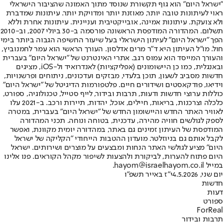
"ישראל היום" הוא גוף תקשורת שנוסד מתוך האמונה שהציבור הישראלי
ראוי לעיתונות טובה יותר, מאוזנת יותר ומדויקת יותר. עיתונות שמדברת
ולא צועקת. עיתונות אמינה, אובייקטיבית ועניינית. עיתונות אחרת וללא
תשלום. המהדורה המודפסת הראשונה פורסמה ב-30 ביולי 2007, וב-2010
הפך "ישראל היום" לעיתון הישראלי בעל שיעור החשיפה הגבוה ביותר בימי
חול. מו"ל העיתון היא ד"ר מרים אדלסון. העורך הראשי הוא עמר לחמנוביץ,
והעורך המייסד הוא עמוס רגב. אתרי האינטרנט של "ישראל היום" בעברית
ובאנגלית, כמו כן היישומונים (אפליקציות) לאנדרואיד ול-iOS, מציגים
חדשות מסביב לשעון, תוכן בלעדי, מבזקים ועדכונים, ניתוחים ופרשנויות,
וידיאו, פודקאסטים ושידורים חיים. פלטפורמות הדיגיטל של "ישראל היום"
כוללות ערוצי חדשות ודעות, תרבות ובידור, לייף סטייל, טכנולוגיה, ספורט,
כלכלה וצרכנות, בריאות, חיילים, אוכל, יהדות, תיירות ורכב. ב-2021 עלו
לאוויר האתר החדש והיישומון החדש של "ישראל היום" בעברית, במטרה
לספק לגולשים חוויה מהירה, עדכנית, בטוחה ונוחה. תכני המהדורה
המודפסת של העיתון זמינים גם באתר, במהדורה יומית מקוונת, ואפשר
לקבל אותם גם בניוזלטר. מועדון ההטבות הייחודי "הקליקה של ישראל
היום" מציע לגולשי האתר הנחות ומבצעים על מוצרים ושירותים. ישראל
היום פתוח להערות, לביקורת ולהצעות לשיפור מקהל הקוראים. פנו אלינו
במייל hayom@israelhayom.co.il.
יום שני, 4.5.2026
י"ז באייר תשפ"ו
חדשות
דעות
ספורט
ForReal
תרבות ובידור