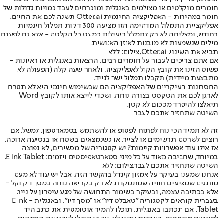
חומרים מוקלטים או מצולמים באנגלית ומוכרחים לעבד כמויות גדולות של
חומר במהירות - האפליקציה החינמית Otter.ai תשנה לכם את החיים.
אפליקציית התמלול המדהימה הזו מציעה 300 דקות תמלול חינמיות
בחודש, ומצליחה לא רק לתמלל ביעילות כמעט כל הקלטה - אלא גם לפענח
מילים שנשמעות לא מובנות לאוזן האנושית.
תביא את השינוי. Otter.ai,צילום: ללא
אם אתם צריכים לעבור על חומרים רבים, הרצאות באנגלית או ראיונות -
פשוט הזינו את קובץ הקול לאפליקציה, ולאחר שעה קלה (הפעולה לא
מתבצעת מיידית) תקבלו תמלול ישר לנייד.
החסרונות העיקריים של האפליקציה הם שבשימוש חינמי היא לא תטרח
לארגן לכם את הטקסט בצורה נוחה, ושכדי לייצא אותו לקובץ Word
תיאלצו להיפרד מסכום לא קטן.
השיטה שתחזיר אתכם לעבר
זה לא תמיד הכי נוח לפתוח לפטופ או להשתמש בסמארטפון. למשל, אם
רוצים לשרטט תרשימים או לצייר, או כשנמצאים בשטח או בנסיעה ארוכה.
אז אילו עוד אפשרויות קיימות? יש קטגוריה של מכשירים, לא נפוצה
במיוחד, שחביבה מאוד על כל מיני סטארטאפיסטים ויזמים: E Ink Tablet.
השיטה שתחזיר אתכם לעבר,צילום: ללא
אנחנו שמענו בעיקר על אמזון קינדל בהקשר הזה, אבל יש עוד לא מעט
מותגים שמציעים חוויה שמתמקדת לא רק בקריאה נוחה במסך דק וקל -
אלא בכתיבה עצמה, ובעיקר בשימור התחושה של מגע עיפרון על נייר.
בעברית קוראים לקטגוריה "טאבלט דיו" או "מסך דיו", ובאנגלית - E Ink
Tablet. אם תכתבו באנגלית, תוכלו להמיר אוטומטית את כתב היד