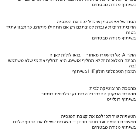
בשיתוף מנורה מבטחים
הסוד של איינשטיין שיגדיל לכם את הפנסיה
הריבית דריבית עובדת לטובתכם רק אם תתחילו מוקדם. כך תבנו עתיד
בטוח
בשיתוף מנורה מבטחים
אל תישארו מאחור – בואו לגלות לאן ה-AI הולך
הבינה המלאכותית לא תחליף אנשים, היא תחליף את מי שלא משתמש
בה!
בשיתוף HIT,המכון הטכנולוגי חולון
מהפכת הרובוטיקה לבית
מהפכת הניקיון החכם: כל הבית נקי בלחיצת כפתור
בשיתוף רונלייט
הטעויות שיחתכו לכם את קצבת הפנסיה
ממשיכת כספים ועד חוסר תכנון – הצעדים שיצילו את הכסף שלכם
בשיתוף מנורה מבטחים