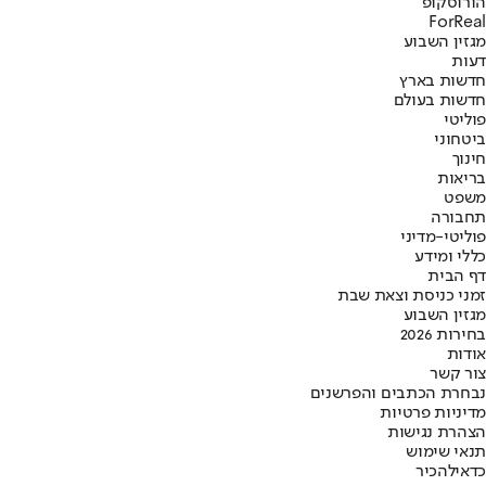
הורוסקופ
ForReal
מגזין השבוע
דעות
חדשות בארץ
חדשות בעולם
פוליטי
ביטחוני
חינוך
בריאות
משפט
תחבורה
פוליטי-מדיני
כללי ומידע
דף הבית
זמני כניסת וצאת שבת
מגזין השבוע
בחירות 2026
אודות
צור קשר
נבחרת הכתבים והפרשנים
מדיניות פרטיות
הצהרת נגישות
תנאי שימוש
כדאי
להכיר