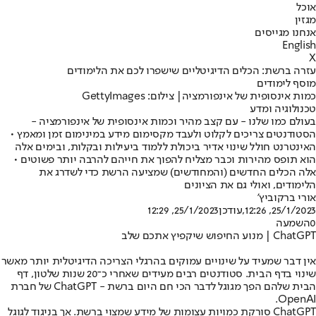
אוכל
מגזין
אנחנו מגייסים
English
X
עזרה ברשת: הכלים הדיגיטליים שישפרו לכם את הלימודים
מוסף לימודים
כמות אינסופית של אינפורמציה| צילום: GettyImages
טכנולוגיה ומדע
בעולם כמו שלנו - עם קצב מהיר וכמות אינסופית של אינפורמציה -
הסטודנטים צריכים לקלוט ולעבד מקסימום מידע במינימום זמן ומאמץ •
האינטרנט חולל שינוי אדיר ביכולת ללמוד ביעילות ובקלות, ובימים אלה
הוא תופס מהירות וכבר מצליח להפוך את חייהם להרבה יותר פשוטים •
אלה הכלים החדשים (והמחודשים) שמציעה הרשת כדי לשדרג את
הלימודים, ואולי גם את הציונים
אורי ברקוביץ'
25/1/2023, 12:26
,עודכן
25/1/2023, 12:29
0
השמעה
ChatGPT | מנוע החיפוש שיקפיץ אתכם שלב
אין דבר שמעיד על שינויים עמוקים בהרגלי הצריכה הדיגיטלית יותר מאשר
שינוי בדף הבית. סטודנטים רבים מעידים שאחרי כ־20 שנות שלטון, דף
הבית שלהם הפך מגוגל לדבר הכי חם היום ברשת - ChatGPT של חברת
OpenAI.
ChatGPT סורקת כמויות עצומות של מידע שמצוי ברשת. אך בניגוד לגוגל