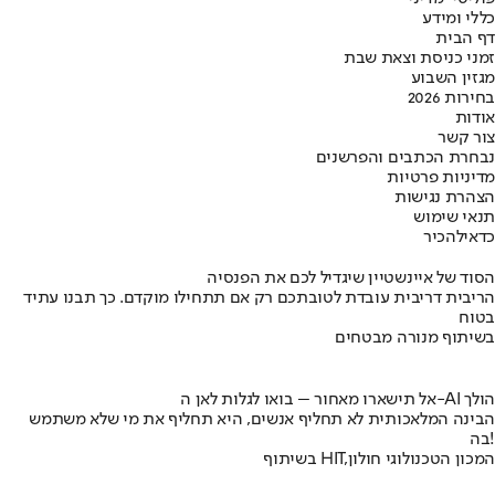
כללי ומידע
דף הבית
זמני כניסת וצאת שבת
מגזין השבוע
בחירות 2026
אודות
צור קשר
נבחרת הכתבים והפרשנים
מדיניות פרטיות
הצהרת נגישות
תנאי שימוש
כדאי
להכיר
הסוד של איינשטיין שיגדיל לכם את הפנסיה
הריבית דריבית עובדת לטובתכם רק אם תתחילו מוקדם. כך תבנו עתיד
בטוח
בשיתוף מנורה מבטחים
אל תישארו מאחור – בואו לגלות לאן ה-AI הולך
הבינה המלאכותית לא תחליף אנשים, היא תחליף את מי שלא משתמש
בה!
בשיתוף HIT,המכון הטכנולוגי חולון