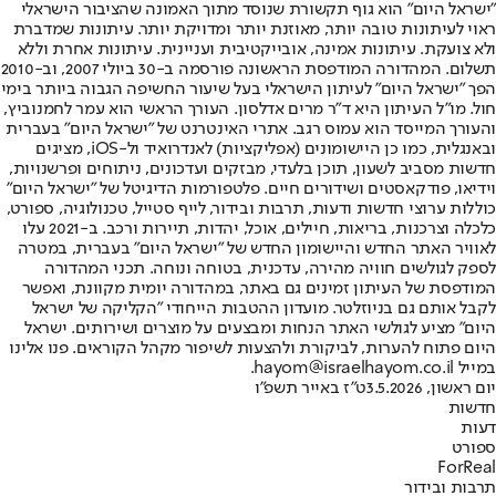
"ישראל היום" הוא גוף תקשורת שנוסד מתוך האמונה שהציבור הישראלי
ראוי לעיתונות טובה יותר, מאוזנת יותר ומדויקת יותר. עיתונות שמדברת
ולא צועקת. עיתונות אמינה, אובייקטיבית ועניינית. עיתונות אחרת וללא
תשלום. המהדורה המודפסת הראשונה פורסמה ב-30 ביולי 2007, וב-2010
הפך "ישראל היום" לעיתון הישראלי בעל שיעור החשיפה הגבוה ביותר בימי
חול. מו"ל העיתון היא ד"ר מרים אדלסון. העורך הראשי הוא עמר לחמנוביץ,
והעורך המייסד הוא עמוס רגב. אתרי האינטרנט של "ישראל היום" בעברית
ובאנגלית, כמו כן היישומונים (אפליקציות) לאנדרואיד ול-iOS, מציגים
חדשות מסביב לשעון, תוכן בלעדי, מבזקים ועדכונים, ניתוחים ופרשנויות,
וידיאו, פודקאסטים ושידורים חיים. פלטפורמות הדיגיטל של "ישראל היום"
כוללות ערוצי חדשות ודעות, תרבות ובידור, לייף סטייל, טכנולוגיה, ספורט,
כלכלה וצרכנות, בריאות, חיילים, אוכל, יהדות, תיירות ורכב. ב-2021 עלו
לאוויר האתר החדש והיישומון החדש של "ישראל היום" בעברית, במטרה
לספק לגולשים חוויה מהירה, עדכנית, בטוחה ונוחה. תכני המהדורה
המודפסת של העיתון זמינים גם באתר, במהדורה יומית מקוונת, ואפשר
לקבל אותם גם בניוזלטר. מועדון ההטבות הייחודי "הקליקה של ישראל
היום" מציע לגולשי האתר הנחות ומבצעים על מוצרים ושירותים. ישראל
היום פתוח להערות, לביקורת ולהצעות לשיפור מקהל הקוראים. פנו אלינו
במייל hayom@israelhayom.co.il.
יום ראשון, 3.5.2026
ט"ז באייר תשפ"ו
חדשות
דעות
ספורט
ForReal
תרבות ובידור