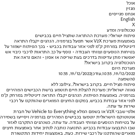
אוכל
מגזין
אנחנו מגייסים
English
X
טכנולוגיה ומדע
פיתוח ישראלי: מערכת ההתראה שתציל חיים בכבישים
באמצעות מערכת V2X אשר תפעל בגרמניה, הנהגים יקבלו התראה
דיגיטלית במרחק ק"מ לפני אזור עבודות בכביש • בכך הפיתוח ישמור על
בטיחות הנוסעים וצוותי העבודה • נוסף על כך, התראות לרכבי כיבוי אש
יאפשרו מתן עדיפות בדרכים בעת שריפה או אסון • והאם נראה את
הטכנולוגיה בקרוב בישראל?
מערכת היום
19/12/2022, 10:55
,עודכן
19/12/2022, 10:55
0
השמעה
פיתוח מציל חיים. בקרוב בישראל?, צילום: ללא
גאווה ישראלית: מערכת להצלת חיים תוטמע ברשת הכבישים המהירים
בגרמניה. באמצעות הפיתוח, הנהגים יקבלו התראה דיגיטלית במרחק ק"מ
לפני אזור עבודות בכביש, במקום החיצים המוארים שהותקנו על רכבי
שירות עד עתה.
אלפי שבבי V2X או בשמם המלא Vehicle to Everything של חברת
אוטוטוקס הישראלית יוטמעו בכבישים המהירים בגרמניה ויסייעו בשמירה
על בטיחות הנוסעים וצוותי העבודה. עד עתה, כשנהגים התקרבו לאזור
שבו התבצעו עבודות בכביש, התנועה נותבה לנתיב אחר באמצעות חיצים
מוארים שהותקנו על רכבי שירות. כעת, באמצעות יחידות התקשורת