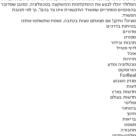
הסלולר יוכלו לבצע את ההתקדמות וההשקעה בטכנולוגיה. כמובן שמדובר
בהסכמים מסחריים שמשרד התקשורת אינו צד בהם", כך לפי תגובת
המשרד.
טעינו? נתקן! אם מצאתם טעות בכתבה, נשמח שתשתפו אותנו
בטיחות בדרכים
מדורים
ספורט
תרבות ובידור
לייף סטייל
אוכל
תיירות
טכנולוגיה ומדע
הורוסקופ
ForReal
מגזין השבוע
דעות
חדשות בארץ
חדשות בעולם
פוליטי
ביטחוני
חינוך
בריאות
משפט
תחבורה
פוליטי-מדיני