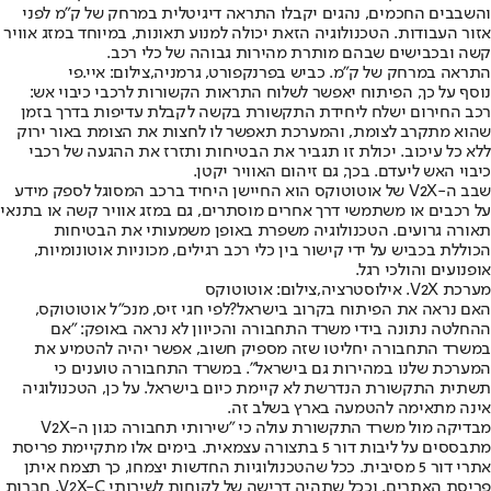
והשבבים החכמים, נהגים יקבלו התראה דיגיטלית במרחק של ק"מ לפני
אזור העבודות. הטכנולוגיה הזאת יכולה למנוע תאונות, במיוחד במזג אוויר
קשה ובכבישים שבהם מותרת מהירות גבוהה של כלי רכב.
התראה במרחק של ק"מ. כביש בפרנקפורט, גרמניה,צילום: איי.פי
נוסף על כך, הפיתוח יאפשר לשלוח התראות הקשורות לרכבי כיבוי אש:
רכב החירום ישלח ליחידת התקשורת בקשה לקבלת עדיפות בדרך בזמן
שהוא מתקרב לצומת, והמערכת תאפשר לו לחצות את הצומת באור ירוק
ללא כל עיכוב. יכולת זו תגביר את הבטיחות ותזרז את ההגעה של רכבי
כיבוי האש ליעדם. בכך, גם זיהום האוויר יקטן.
שבב ה-V2X של אוטוטוקס הוא החיישן היחיד ברכב המסוגל לספק מידע
על רכבים או משתמשי דרך אחרים מוסתרים, גם במזג אוויר קשה או בתנאי
תאורה גרועים. הטכנולוגיה משפרת באופן משמעותי את הבטיחות
הכוללת בכביש על ידי קישור בין כלי רכב רגילים, מכוניות אוטונומיות,
אופנועים והולכי רגל.
מערכת V2X. אילוסטרציה,צילום: אוטוטוקס
האם נראה את הפיתוח בקרוב בישראל?
לפי חגי זיס, מנכ"ל אוטוטוקס,
ההחלטה נתונה בידי משרד התחבורה והכיוון לא נראה באופק: "אם
במשרד התחבורה יחליטו שזה מספיק חשוב, אפשר יהיה להטמיע את
המערכת שלנו במהירות גם בישראל". במשרד התחבורה טוענים כי
תשתית התקשורת הנדרשת לא קיימת כיום בישראל. על כן, הטכנולוגיה
אינה מתאימה להטמעה בארץ בשלב זה.
מבדיקה מול משרד התקשורת עולה כי "שירותי תחבורה כגון ה-V2X
מתבססים על ליבות דור 5 בתצורה עצמאית. בימים אלו מתקיימת פריסת
אתרי דור 5 מסיבית. ככל שהטכנולוגיות החדשות יצמחו, כך תצמח איתן
פריסת האתרים, וככל שתהיה דרישה של לקוחות לשירותי V2X-C, חברות