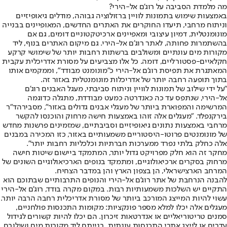
מה מלמדת הסביבה על רוג'ם אל-הירי?
באמצעות שימוש בתמונות לוויין ברזולוציה גבוהה, מודלים גיאופיזיים
וניתוח מרחבי, תיעדו החוקרים את האתרים החדשים, המאופיינים בבנייה
מונומנטלית, דמיון עיצובי ומאפיינים ארכיטקטוניים דומים, גם אם
בהשתמרות פחותה, לאתר רוג'ם אל-הירי. גם מיקום האתרים בנוף, ליד
מקורות מים עונתיים ומשולבים ברשתות רחבות יותר של שימושי קרקע
חקלאיים-פסטורליים, דומה. כל אלו מצביעים על מסורת אדריכלית עקבית
המאתגרת את תפיסת רוג'ם אל-הירי כ"מונומנט מבודד", וממקמים אותו
בתוך תופעה רחבה יותר של אדריכלות מונומנטלית באזור זה.
"על ידי שילוב של תמונות לוויין וניתוח סביבתי, מעגל האבנים רוג'ם
אל-הירי, שנתפס עד כה כאנדרטה כמעט מבודדת, מתגלה כדוגמה
המרשימה והמפוארת ביותר של מעגלי אבנים גדולים באזור", מסבירה
ד"ר
בירקנפלד
. "מעגלים אלה זוהו באמצעות חישה מרחוק והוכנסו להקשר
מרחבי באמצעות נתונים גיאופיזיים וסביבתיים, שמזמינים פרשנות מחדש
של מונומנטים פרוטו-היסטוריים משמעותיים באזור, כזו המכירה במבנים
אלה כחלק בלתי נפרד ממערכות חברתיות וכלכליות רחבות יותר".
מחקר זה הוא חלק מפרויקט גדול יותר, המתמקד ביישום שיטות חישה
מרחוק בסקרים ארכיאולוגיים, ומתמקד בנופים הארכיאולוגיים השונים של
המרחב הארצישראלי, הן בצפון הארץ והן במדבר הצחיח.
להבנה הנרחבת של אתר רוג'ם אל-הירי והנופים התרבותיים שבתוכם הוא
התקיים יש השלכות משמעותיות רבות. במקום מקרה בודד, רוג'ם אל-הירי
עשוי להיות המייצג המורכב ביותר של מסורת אדריכלית רחבה הרבה יותר.
מעגלים אלה יכלו למלא מספר פונקציות: מקומות התכנסות פולחניים,
סמנים טריטוריאליים או אנדרטאות זיכרון. הם יכלו להיות קשורים לגידול
עדרים או לייצג אתרי התכנסות עונתית. בנייתם ליד מקורות מים ושילובם