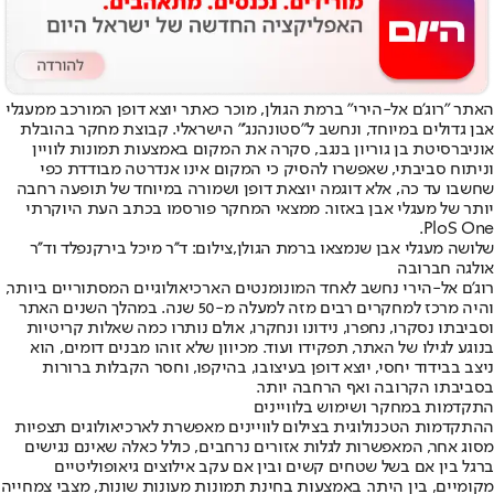
האתר "רוג'ם אל-הירי" ברמת הגולן, מוכר כאתר יוצא דופן המורכב ממעגלי
אבן גדולים במיוחד, ונחשב ל"סטונהנג'" הישראלי. קבוצת מחקר בהובלת
אוניברסיטת בן גוריון בנגב, סקרה את המקום באמצעות תמונות לוויין
וניתוח סביבתי, שאפשרו להסיק כי המקום אינו אנדרטה מבודדת כפי
שחשבו עד כה, אלא דוגמה יוצאת דופן ושמורה במיוחד של תופעה רחבה
יותר של מעגלי אבן באזור. ממצאי המחקר פורסמו בכתב העת היוקרתי
PloS One.
שלושה מעגלי אבן שנמצאו ברמת הגולן,צילום: ד''ר מיכל בירקנפלד וד''ר
אולגה חברובה
רוג'ם אל-הירי נחשב לאחד המונומנטים הארכיאולוגיים המסתוריים ביותר,
והיה מרכז למחקרים רבים מזה למעלה מ-50 שנה. במהלך השנים האתר
וסביבתו נסקרו, נחפרו, נידונו ונחקרו, אולם נותרו כמה שאלות קריטיות
בנוגע לגילו של האתר, תפקידו ועוד. מכיוון שלא זוהו מבנים דומים, הוא
ניצב בבידוד יחסי, יוצא דופן בעיצובו, בהיקפו, וחסר הקבלות ברורות
בסביבתו הקרובה ואף הרחבה יותר.
התקדמות במחקר ושימוש בלוויינים
ההתקדמות הטכנולוגית בצילום לוויינים מאפשרת לארכיאולוגים תצפיות
מסוג אחר, המאפשרות לגלות אזורים נרחבים, כולל כאלה שאינם נגישים
ברגל בין אם בשל שטחים קשים ובין אם עקב אילוצים גיאופוליטיים
מקומיים, בין היתר. באמצעות בחינת תמונות מעונות שונות, מצבי צמחייה