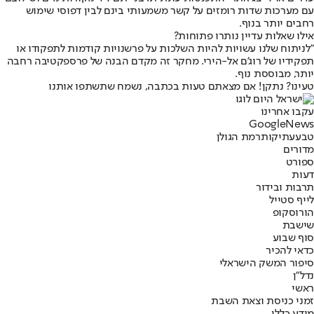
עם מערכות שדות רומזים על קשר משמעותי בינם לבין דפוסי שימוש
רחבים יותר בנוף.
אילו שאלות עדיין נותרו פתוחות?
"לניתוח שלנו עשויות להיות השלכות על פרשנויות קודמות לתפקודו או
תפקידיו של רוג'ם אל-הירי. מחקר זה מקדם הבנה של פרספקטיבה רחבה
יותר, מבוססת נוף.
טעינו? נתקן! אם מצאתם טעות בכתבה, נשמח שתשתפו אותנו
עקבו אחרינו
G
o
o
g
l
e
News
טבע
עתיקות
רמת הגולן
מדורים
ספורט
דעות
תרבות ובידור
לייף סטייל
הורוסקופ
שישבת
סוף שבוע
כדאי להכיר
סיפור המשק הישראלי
נדל"ן
ראשי
זמני כניסת וצאת השבת
מידע כללי