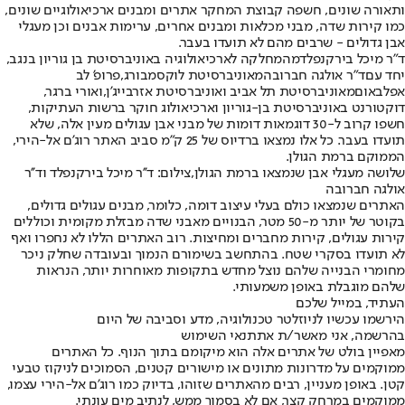
ותאורה שונים, חשפה קבוצת המחקר אתרים ומבנים ארכיאולוגיים שונים,
כמו קירות שדה, מבני מכלאות ומבנים אחרים, ערימות אבנים וכן מעגלי
אבן גדולים - שרבים מהם לא תועדו בעבר.
ד"ר מיכל בירקנפלד
מהמחלקה לארכיאולוגיה באוניברסיטת בן גוריון בנגב,
יחד עם
ד"ר אולגה חברובה
מאוניברסיטת לוקסמבורג,
פרופ' לב
אפלבאום
מאוניברסיטת תל אביב ואוניברסיטת אזרבייג'ן,
ואורי ברגר
,
דוקטורנט באוניברסיטת בן-גוריון וארכיאולוג חוקר ברשות העתיקות,
חשפו קרוב ל-30 דוגמאות דומות של מבני אבן עגולים מעין אלה, שלא
תועדו בעבר. כל אלו נמצאו ברדיוס של 25 ק"מ סביב האתר רוג'ם אל-הירי,
הממוקם ברמת הגולן.
שלושה מעגלי אבן שנמצאו ברמת הגולן,צילום: ד''ר מיכל בירקנפלד וד''ר
אולגה חברובה
האתרים שנמצאו כולם בעלי עיצוב דומה, כלומר, מבנים עגולים גדולים,
בקוטר של יותר מ-50 מטר, הבנויים מאבני שדה מבזלת מקומית וכוללים
קירות עגולים, קירות מחברים ומחיצות. רוב האתרים הללו לא נחפרו ואף
לא תועדו בסקרי שטח. בהתחשב בשימורם הנמוך ובעובדה שחלק ניכר
מחומרי הבנייה שלהם נוצל מחדש בתקופות מאוחרות יותר, הנראות
שלהם מוגבלת באופן משמעותי.
העתיד, במייל שלכם
הירשמו עכשיו לניוזלטר טכנולוגיה, מדע וסביבה של היום
בהרשמה, אני מאשר/ת את
תנאי השימוש
מאפיין בולט של אתרים אלה הוא מיקומם בתוך הנוף. כל האתרים
ממוקמים על מדרונות מתונים או מישורים קטנים, הסמוכים לניקוז טבעי
קטן. באופן מעניין, רבים מהאתרים שזוהו, בדיוק כמו רוג'ם אל-הירי עצמו,
ממוקמים במרחק קצר, אם לא בסמוך ממש, לנתיב מים עונתי.