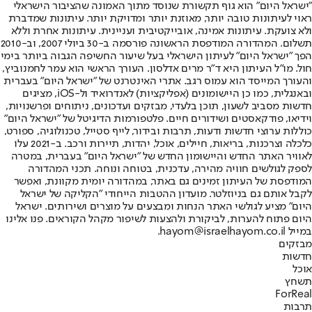
"ישראל היום" הוא גוף תקשורת שנוסד מתוך האמונה שהציבור הישראלי
ראוי לעיתונות טובה יותר, מאוזנת יותר ומדויקת יותר. עיתונות שמדברת
ולא צועקת. עיתונות אמינה, אובייקטיבית ועניינית. עיתונות אחרת וללא
תשלום. המהדורה המודפסת הראשונה פורסמה ב-30 ביולי 2007, וב-2010
הפך "ישראל היום" לעיתון הישראלי בעל שיעור החשיפה הגבוה ביותר בימי
חול. מו"ל העיתון היא ד"ר מרים אדלסון. העורך הראשי הוא עמר לחמנוביץ,
והעורך המייסד הוא עמוס רגב. אתרי האינטרנט של "ישראל היום" בעברית
ובאנגלית, כמו כן היישומונים (אפליקציות) לאנדרואיד ול-iOS, מציגים
חדשות מסביב לשעון, תוכן בלעדי, מבזקים ועדכונים, ניתוחים ופרשנויות,
וידיאו, פודקאסטים ושידורים חיים. פלטפורמות הדיגיטל של "ישראל היום"
כוללות ערוצי חדשות ודעות, תרבות ובידור, לייף סטייל, טכנולוגיה, ספורט,
כלכלה וצרכנות, בריאות, חיילים, אוכל, יהדות, תיירות ורכב. ב-2021 עלו
לאוויר האתר החדש והיישומון החדש של "ישראל היום" בעברית, במטרה
לספק לגולשים חוויה מהירה, עדכנית, בטוחה ונוחה. תכני המהדורה
המודפסת של העיתון זמינים גם באתר, במהדורה יומית מקוונת, ואפשר
לקבל אותם גם בניוזלטר. מועדון ההטבות הייחודי "הקליקה של ישראל
היום" מציע לגולשי האתר הנחות ומבצעים על מוצרים ושירותים. ישראל
היום פתוח להערות, לביקורת ולהצעות לשיפור מקהל הקוראים. פנו אלינו
במייל hayom@israelhayom.co.il.
מבזקים
חדשות
אוכל
תשחץ
ForReal
תרבות