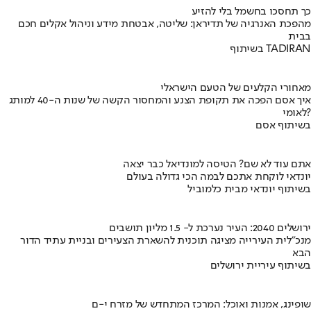
כך תחסכו בחשמל בלי להזיע
מהפכת האנרגיה של תדיראן: שליטה, אבטחת מידע וניהול אקלים חכם
בבית
בשיתוף TADIRAN
מאחורי הקלעים של הטעם הישראלי
איך אסם הפכה את תקופת הצנע והמחסור הקשה של שנות ה-40 למותג
לאומי?
בשיתוף אסם
אתם עוד לא שם? הטיסה למונדיאל כבר יצאה
יונדאי לוקחת אתכם לבמה הכי גדולה בעולם
בשיתוף יונדאי מבית כלמוביל
ירושלים 2040: העיר נערכת ל- 1.5 מליון תושבים
מנכ"לית העירייה מציגה תוכנית להשארת הצעירים ובניית עתיד הדור
הבא
בשיתוף עיריית ירושלים
שופינג, אמנות ואוכל: המרכז המתחדש של מזרח י-ם