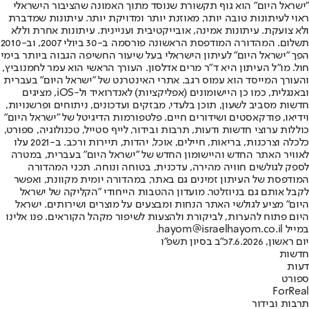
"ישראל היום" הוא גוף תקשורת שנוסד מתוך האמונה שהציבור הישראלי
ראוי לעיתונות טובה יותר, מאוזנת יותר ומדויקת יותר. עיתונות שמדברת
ולא צועקת. עיתונות אמינה, אובייקטיבית ועניינית. עיתונות אחרת וללא
תשלום. המהדורה המודפסת הראשונה פורסמה ב-30 ביולי 2007, וב-2010
הפך "ישראל היום" לעיתון הישראלי בעל שיעור החשיפה הגבוה ביותר בימי
חול. מו"ל העיתון היא ד"ר מרים אדלסון. העורך הראשי הוא עמר לחמנוביץ,
והעורך המייסד הוא עמוס רגב. אתרי האינטרנט של "ישראל היום" בעברית
ובאנגלית, כמו כן היישומונים (אפליקציות) לאנדרואיד ול-iOS, מציגים
חדשות מסביב לשעון, תוכן בלעדי, מבזקים ועדכונים, ניתוחים ופרשנויות,
וידיאו, פודקאסטים ושידורים חיים. פלטפורמות הדיגיטל של "ישראל היום"
כוללות ערוצי חדשות ודעות, תרבות ובידור, לייף סטייל, טכנולוגיה, ספורט,
כלכלה וצרכנות, בריאות, חיילים, אוכל, יהדות, תיירות ורכב. ב-2021 עלו
לאוויר האתר החדש והיישומון החדש של "ישראל היום" בעברית, במטרה
לספק לגולשים חוויה מהירה, עדכנית, בטוחה ונוחה. תכני המהדורה
המודפסת של העיתון זמינים גם באתר, במהדורה יומית מקוונת, ואפשר
לקבל אותם גם בניוזלטר. מועדון ההטבות הייחודי "הקליקה של ישראל
היום" מציע לגולשי האתר הנחות ומבצעים על מוצרים ושירותים. ישראל
היום פתוח להערות, לביקורת ולהצעות לשיפור מקהל הקוראים. פנו אלינו
במייל hayom@israelhayom.co.il.
יום ראשון, 7.6.2026
כ"ב בסיון תשפ"ו
חדשות
דעות
ספורט
ForReal
תרבות ובידור