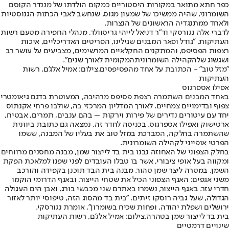
כפר חתא מתואר במקורות היסטוריים כמקום הולדתו של מננדר הקוסם
השומרוני, שהיה ממשיכו של שמעון מגוס, שנחשב לאבי הכתות הגנוסטיות
ולאחד ממתנגדיה הראשונים של הנצרות.
לדברי אלה נגורסקי וד"ר דניאל לייהי גריסוולד, מנהלי החפירה מטעם רשות
העתיקות, "גודל ופאר המבנים שגילינו, הפריטים האדריכליים, איכות
רצפות הפסיפס, והמתקנים החקלאיים המרשימים, מצביעים על עושר רב
ושגשוג של
הקהילה השומרונית
המקומית לאורך שנים".
"מזל טוב" - הכתובת על אחד מהפסיפסים,צילום: אמיל אלג'ם, רשות
העתיקות
אפילו אספרגוס
באחד המבנים השתמרה רצפת פסיפס מרהיבה, המעוטרת בדגם גיאומטרי
צפוף ובדימויים צמחיים. לאורך המדליון המרכזי בה, שולבו פרחי אקנתוס
יחד עם עיטורים נדירים של פירות וירקות – בהם ענבים, תמרים, אבטיח,
ארטישוק ואפילו אספרגוס. בכניסה לחדר זה, נמצאה גם כתובת ביוונית
שהשתמרה בחלקה, המברכת במזל טוב את בעליו של המבנה, ששמו
הפרטי אופייני לקהילה השומרונית.
בחלק הצפוני של האחוזה נבנו בית בד לייצור שמן, מבנה מחסנים מרווחים
ומקווה בעל אופי ציבורי, אשר בו טבלו העובדים לפני שפנו למלאכת הפקת
השמן, במטרה ליצר שמן טהור. מבנה בית הבד תוכנן בקפידה והורכב
משני אגפים: האגף הצפוני הכיל את שטחי הייצור, ובאגף הדרומי הוקמו
חדרי עזר. באגף הייצור, נשמרו באתרם שני מכבשי בורג, ואבן הים העגולה
הגדולה, שעל גביה רוסקו זיתים. "בית בד מהסוג הזה, טיפוסי יותר לאזור
ירושלים ושפלת יהודה, ופחות שכיח בשומרון", אומרת נגורסקי.
בית בד לייצור שמן בטהרה,צילום: אמיל אלג'ם, רשות העתיקות
שינויים דרמטיים