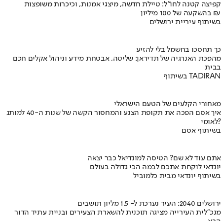
קפיצה קטנה לחו"ל: טיילת חדשה, מיצגי אמנות, וכיכרות משופצות
בהשקעה של 100 מיליון ₪
בשיתוף עיריית ירושלים
כך תחסכו בחשמל בלי להזיע
מהפכת האנרגיה של תדיראן: שליטה, אבטחת מידע וניהול אקלים חכם
בבית
בשיתוף TADIRAN
מאחורי הקלעים של הטעם הישראלי
איך אסם הפכה את תקופת הצנע והמחסור הקשה של שנות ה-40 למותג
לאומי?
בשיתוף אסם
אתם עוד לא שם? הטיסה למונדיאל כבר יצאה
יונדאי לוקחת אתכם לבמה הכי גדולה בעולם
בשיתוף יונדאי מבית כלמוביל
ירושלים 2040: העיר נערכת ל- 1.5 מליון תושבים
מנכ"לית העירייה מציגה תוכנית להשארת הצעירים ובניית עתיד הדור