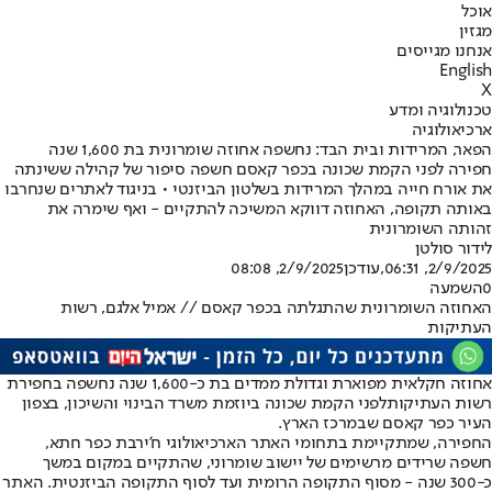
אוכל
מגזין
אנחנו מגייסים
English
X
טכנולוגיה ומדע
ארכיאולוגיה
הפאר, המרידות ובית הבד: נחשפה אחוזה שומרונית בת 1,600 שנה
חפירה לפני הקמת שכונה בכפר קאסם חשפה סיפור של קהילה ששינתה
את אורח חייה במהלך המרידות בשלטון הביזנטי • בניגוד לאתרים שנחרבו
באותה תקופה, האחוזה דווקא המשיכה להתקיים - ואף שימרה את
זהותה השומרונית
לידור סולטן
2/9/2025, 06:31
,עודכן
2/9/2025, 08:08
0
השמעה
האחוזה השומרונית שהתגלתה בכפר קאסם // אמיל אלגם, רשות
העתיקות
אחוזה חקלאית מפוארת וגדולת ממדים בת כ-1,600 שנה נחשפה ב
חפירת
רשות העתיקות
לפני הקמת שכונה ביוזמת משרד הבינוי והשיכון, בצפון
העיר כפר קאסם שבמרכז הארץ.
החפירה, שמתקיימת בתחומי האתר הארכיאולוגי ח'ירבת כפר חתא,
חשפה שרידים מרשימים של יישוב שומרוני, שהתקיים במקום במשך
כ-300 שנה - מסוף התקופה הרומית ועד לסוף התקופה הביזנטית. האתר