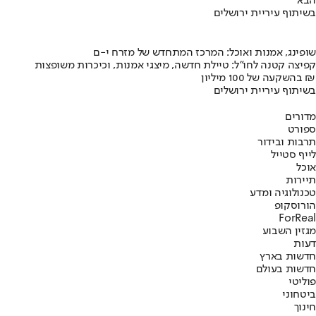
הבא
בשיתוף עיריית ירושלים
שופינג, אמנות ואוכל: המרכז המתחדש של מזרח י-ם
קפיצה קטנה לחו"ל: טיילת חדשה, מיצגי אמנות, וכיכרות משופצות
בהשקעה של 100 מיליון ₪
בשיתוף עיריית ירושלים
מדורים
ספורט
תרבות ובידור
לייף סטייל
אוכל
תיירות
טכנולוגיה ומדע
הורוסקופ
ForReal
מגזין השבוע
דעות
חדשות בארץ
חדשות בעולם
פוליטי
ביטחוני
חינוך