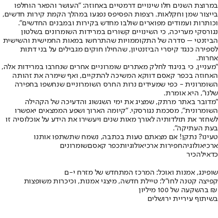
במרוצת השנים חלו שינויים דרמטיים באחוזה: "העושר והפאר הוחלפו
בייצור שמן וחקלאות. רצפות הפסיפס נפגעו במהלך הקמת קירות חדשים,
וכותרות ועמודים מפוארים שולבו מחדש בקירות ובמבנים החדשים".
נגורסקי מעריכה, כי השינויים קשורים במרידות השומרונים בשלטון
הביזנטי – סדרה של התקוממויות שהתרחשו במאות החמישית והשישית
לספירה כנגד קיסרי הביזנטיון, שהחילו חוקים מגבילים על בני דתות
אחרות.
"מעניין, כי בניגוד לחלק מאתרים שומרוניים אחרים שנחרבו במרידות אלה,
האחוזה בכפר קאסם דווקא המשיכה להתקיים, ואף שימרה את זהותה
השומרונית - כפי שמעידים נרות החרס השומרוניים שנחשפו בחפירה
שלנו", היא אומרת.
"מדובר באתר מרתק, שמציג את ימי השגשוג והדעיכה של הקהילה
השומרונית", מסכמת נגורסקי. "קיומה הארוך ושפע הממצאים יאפשרו
לשחזר את תולדותיה לאורך מאות שנים ויעשירו את הידע על אוכלוסיה זו
בעת העתיקה".
טעינו? נתקן! אם מצאתם טעות בכתבה, נשמח שתשתפו אותנו
ארכיאולוגיה
חפירות ארכיאולוגיות
כפר קאסם
שומרונים
כדאי
להכיר
שופינג, אמנות ואוכל: המרכז המתחדש של מזרח י-ם
קפיצה קטנה לחו"ל: טיילת חדשה, מיצגי אמנות, וכיכרות משופצות
בהשקעה של 100 מיליון ₪
בשיתוף עיריית ירושלים