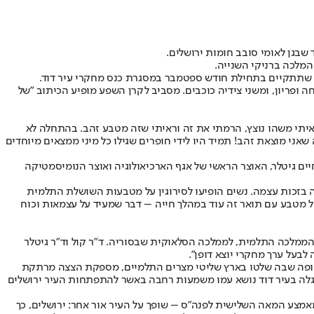
שבגן לאומי סובב חומות ירושלים.
ופריון, ומשני צידיה כוכבים. מסביב לקרן השפע מופיע הכיתוב "של
איתי משהו נוצץ, הרמתי את זה וראיתי שזה מטבע זהב. בהתחלה לא
ני מוצאת זהב! תמיד היו לידי חופרים שגילו כל מיני ממצאים מיוחדים
ים גיטלר, האוצר הראשי של אגף הארכיאולוגיה ואוצר הנומיסמטיקה
 בתור שליטה בזכות עצמה. נשים הופיעו לסירוגין על מטבעות השושלת התלמית
 מופיעה על מטבע עם תואר זה עוד במהלך חייה – דבר שמעיד על עצמאות וכוח
ממלכה התלמית, לממלכה הסלאוקית שבסוריה. ד"ר קול וד"ר גיטלר
תקופה שבה שלטו בארץ שליטי מצרים התלמיים, מספקת הצצה מרתקת
גלה בעיר דוד נושא עמו משמעות רחבה באשר להתפתחות העיר ירושלים
ו מכלול ממצאים נוספים מאמצע המאה השלישית לפנה"ס – שופך על העיר אור אחר: ירושלים, כך