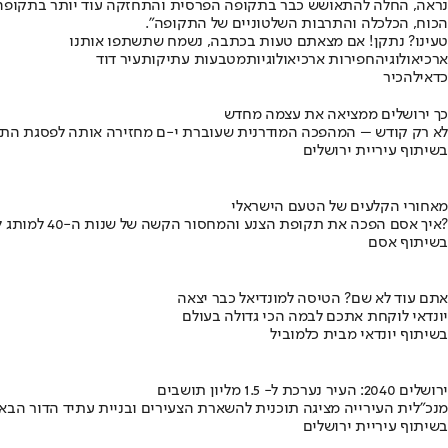
נראה, החלה להתאושש כבר בתקופה הפרסית והתחזקה עוד יותר בתקופה ה
הכוח, הכלכלה והתרבות השלטוניים של התקופה".
טעינו? נתקן! אם מצאתם טעות בכתבה, נשמח שתשתפו אותנו
ארכיאולוגיה
חפירות ארכיאולוגיות
מטבעות עתיקות
עיר דוד
כדאי
להכיר
כך ירושלים ממציאה את עצמה מחדש
לא רק קודש – המהפכה המודרנית שעוברת י-ם מחזירה אותה לפסגת התי
בשיתוף עיריית ירושלים
מאחורי הקלעים של הטעם הישראלי
איך אסם הפכה את תקופת הצנע והמחסור הקשה של שנות ה-40 למותג לאומי?
בשיתוף אסם
אתם עוד לא שם? הטיסה למונדיאל כבר יצאה
יונדאי לוקחת אתכם לבמה הכי גדולה בעולם
בשיתוף יונדאי מבית כלמוביל
ירושלים 2040: העיר נערכת ל- 1.5 מליון תושבים
מנכ"לית העירייה מציגה תוכנית להשארת הצעירים ובניית עתיד הדור הבא
בשיתוף עיריית ירושלים