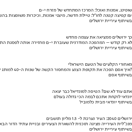
שופינג, אמנות ואוכל: המרכז המתחדש של מזרח י-ם
קפיצה קטנה לחו"ל: טיילת חדשה, מיצגי אמנות, וכיכרות משופצות בהשקעה של 100 מיליון ₪
בשיתוף עיריית ירושלים
כך ירושלים ממציאה את עצמה מחדש
לא רק קודש – המהפכה המודרנית שעוברת י-ם מחזירה אותה לפסגת התי
בשיתוף עיריית ירושלים
מאחורי הקלעים של הטעם הישראלי
איך אסם הפכה את תקופת הצנע והמחסור הקשה של שנות ה-40 למותג לאומי?
בשיתוף אסם
אתם עוד לא שם? הטיסה למונדיאל כבר יצאה
יונדאי לוקחת אתכם לבמה הכי גדולה בעולם
בשיתוף יונדאי מבית כלמוביל
ירושלים 2040: העיר נערכת ל- 1.5 מליון תושבים
מנכ"לית העירייה מציגה תוכנית להשארת הצעירים ובניית עתיד הדור הבא
בשיתוף עיריית ירושלים