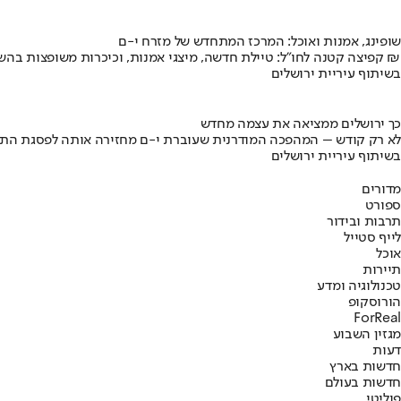
שופינג, אמנות ואוכל: המרכז המתחדש של מזרח י-ם
קפיצה קטנה לחו"ל: טיילת חדשה, מיצגי אמנות, וכיכרות משופצות בהשקעה של 100 מיליון ₪
בשיתוף עיריית ירושלים
כך ירושלים ממציאה את עצמה מחדש
לא רק קודש – המהפכה המודרנית שעוברת י-ם מחזירה אותה לפסגת התי
בשיתוף עיריית ירושלים
מדורים
ספורט
תרבות ובידור
לייף סטייל
אוכל
תיירות
טכנולוגיה ומדע
הורוסקופ
ForReal
מגזין השבוע
דעות
חדשות בארץ
חדשות בעולם
פוליטי