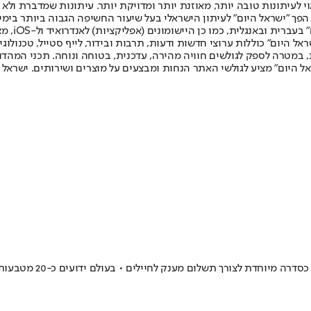
לעיתונות טובה יותר, מאוזנת יותר ומדויקת יותר. עיתונות שמדברת ולא צ
שלום. המהדורה המודפסת הראשונה פורסמה ב-30 ביולי 2007, וב-2010 הפך "ישראל היום" לעיתון הישראלי בעל שי
לחמנוביץ,
ל היום" כוללות ערוצי חדשות ודעות, תרבות ובידור, לייף סטייל, טכנולוגיה
ברית, במטרה לספק לגולשים חוויה מהירה, עדכנית, בטוחה ונוחה. תכני המה
ל היום" מציע לגולשי האתר הנחות ומבצעים על מוצרים ושירותים. ישראל 
יילים • בעולם ידועים כ-20 מטבעות כאלה וזהו המטבע הראשון מסוגו שמתגלה בחפירה מסודרת