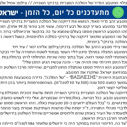
גילוי המטבע הנדיר של המלכה המצרית ברניקי השנייה // צילום: אמיל אלגם
מטבע זהב נדיר מאוד
, הנושא את דיוקנה של המלכה המצרית ברניקי השנייה
מדובר במטבע בעריך קטן של רבע דרכמה, עשוי זהב טהור (99.3 אחוז), המתוארך לשנים 246–412 לפנה"ס – בימי שלטונו של תלמי השלישי, בעלה של המלכה ברניקי השנייה.
זהו המטבע הראשון מסוגו בעולם שנמצא עד כה בהקשר ארכיאולוגי ברור, ואחד מ-20 הידועים בעולם בכלל. המטבע הנדיר יוצג לקהל הרחב בתערוכה שתתקיים בתחילת חודש ספטמבר במסגרת כנ
על פני המטבע מתואר דיוקנה של ברניקי כמלכה הלניסטית, כשעל ראשה נזר
המלכה ברניקי" ביוונית.
שני צידי מטבע הזהב של המלכה ברניקי,צילום: אליהו ינאי / עיר דוד
המטבע התגלה במהלך סינון דליי העפר בצמוד לשטח החפירה על ידי רבקה 
האמנתי למה שאני רואה, אבל בתוך כמה שניות התחלתי לרוץ בהתלהבות בכל
וכל הזמן חיכיתי שזו תהיה אני - והנה עכשיו הגיע הזמן שלי!"
"המטבע הוא היחיד מסוגו שנתגלה מחוץ למצרים, שהייתה מרכז השלטון התל
במוזיאון ישראל, שחקרו את המטבע.
הכתובת היוונית "ΒΑΣΙΛΙΣΣΗΣ" - "של המלכה", 
במשך כמעט 300 שנה (305 עד 30 לפנה"ס), כשה
פוליטי יוצאי דופן.
דיוקנה של המלכה המצרית ברניקי השנייה תחת עדשת זכוכית המגדלת,ציל
המטבע נטבע, ככל הנראה, באלכסנדריה שבמצרים, אולי כדי לשמש כמענק 
מדגישים, כי "בכל העולם ידועים כ-20 מטבעות כאלה, וזהו הראשון מסוגו שהתגלה אי פעם בחפירה ארכיאולוגית מסודרת, דבר שהופך את המטבע הזה לבעל ערך מחקרי יוצא דופן".
לדברי מנהלי החפירה, ד"ר יפתח שלו מרשות העתיקות ואפרת בוצר מהמר
למעמדה של העיר באותן שנים וליחסים אפשריים שניהל השלטון בירושלי
לאחר חורבן הבית הראשון.
"עד כה, הדימוי הרווח