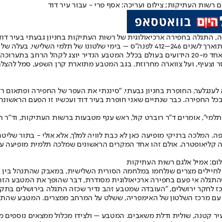
 רשות העתיקות; צילום ועריכה: אסף פרי - עבור עיר דוד
, התגלה בחפירה ארכיאולוגית של רשות העתיקות בחניון גבעתי בעיר דוד 
ס מחקרי עיר דוד.
 וצעיף, ועל צווארה מחרוזת. בגב המטבע מתוארת קרן השפע, סמל להצלחה 
לענגלער, החופרת בחניון גבעתי. "סיננתי את העפר של החפירה ופתאום ר
 החפירה. כבר שנתיים שאני חופרת בעיר דוד ועכשיו זו הפעם הראשונה שא
מי", אומרים ד"ר רוברט קול, ראש ענף מטבעות ברשות העתיקות, וד"ר חי
נדירה במטבעות מהתקופה. המלכה ברניקי מופיעה כאן לא כבת לוויה למלך, אלא אולי -
מפורסמת ביותר בהן היתה קליאופטרה. אולם זהו אחד המקרים הראשונים שמלכה תלמית
ום: אמיל אלגם רשות העתיקות
לחיילים מצרים שנלחמו במלחמה הסורית השלישית, במאבק שהתנהל בין ה
כז לחקר ירושלים, "העובדה שמטבע זהב נדיר שכזה התגלה בירושלים ב
ם עם מרכז השלטון של האימפריה, ששלט על המרחב ממצרים. המטבע שהת
 במחקר היה כי ירושלים שלאחר 586 לפנה"ס הייתה עיר קטנה, שולית ודלת משאבים. המטבע – ולציד