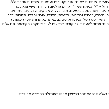
ועקת. עיתונות אמינה, אובייקטיבית ועניינית. עיתונות אחרת וללא
עור החשיפה הגבוה ביותר בימי חול. מו"ל העיתון היא ד"ר מרים אדלסון. העורך הראשי הוא עמר
 והעורך המייסד הוא עמוס רגב. אתרי האינטרנט של "ישראל היום" בעברית ובאנגלית, כמו כן היישומונים (אפליקציות) לאנדרואיד ול-iOS, מציגים חדשות מסביב לשעון, תוכן בלעדי, מבזקים ועדכונים, ניתוחים
, ספורט, כלכלה וצרכנות, בריאות, חיילים, אוכל, יהדות, תיירות ורכב.
דורה המודפסת של העיתון זמינים גם באתר, במהדורה יומית מקוונת,
היום פתוח להערות, לביקורת ולהצעות לשיפור מקהל הקוראים. פנו אלינו