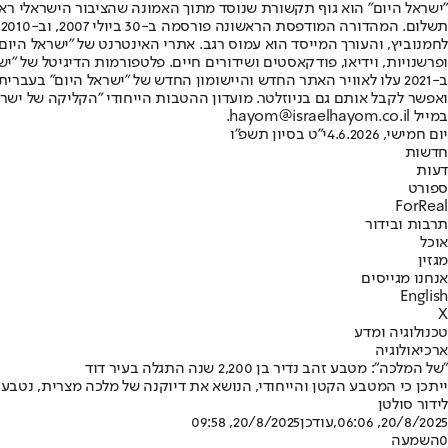
"ישראל היום" הוא גוף תקשורת שנוסד מתוך האמונה שהציבור הישראלי ראוי 
ת
ופרשנויות, וידיאו, פודקאסטים ושידורים חיים. פלטפורמות הדיגיטל של "ישרא
ב-2021 עלו לאוויר האתר החדש והיישומון החדש של "ישראל היום" בע
ואפשר לקבל אותם גם בניוזלטר. מועדון ההטבות הייחודי "הקליקה של ישרא
במייל hayom@israelhayom.co.il.
יום חמישי, 4.6.2026
י"ט בסיון תשפ"ו
חדשות
דעות
ספורט
ForReal
תרבות ובידור
אוכל
מגזין
אנחנו מגייסים
English
X
טכנולוגיה ומדע
ארכיאולוגיה
"של המלכה": מטבע זהב נדיר בן 2,200 שנה התגלה בעיר דוד
ייתכן כי המטבע הקטן והייחודי, הנושא את דיוקנה של מלכה מצרית, נטבע כסדרה מיוחדת לצורך תשלום מענק לח
לידור סולטן
20/8/2025, 06:06
,עודכן
20/8/2025, 09:58
0
השמעה