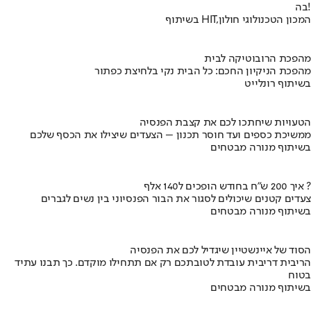
בה!
בשיתוף HIT,המכון הטכנולוגי חולון
מהפכת הרובוטיקה לבית
מהפכת הניקיון החכם: כל הבית נקי בלחיצת כפתור
בשיתוף רונלייט
הטעויות שיחתכו לכם את קצבת הפנסיה
ממשיכת כספים ועד חוסר תכנון – הצעדים שיצילו את הכסף שלכם
בשיתוף מנורה מבטחים
איך 200 ש"ח בחודש הופכים ל140 אלף ?
צעדים קטנים שיכולים לסגור את הבור הפנסיוני בין נשים לגברים
בשיתוף מנורה מבטחים
הסוד של איינשטיין שיגדיל לכם את הפנסיה
הריבית דריבית עובדת לטובתכם רק אם תתחילו מוקדם. כך תבנו עתיד
בטוח
בשיתוף מנורה מבטחים