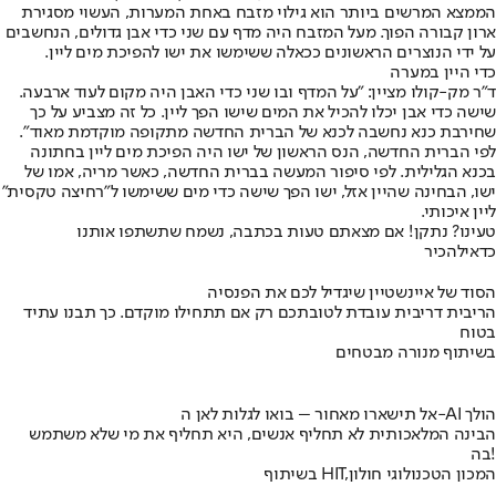
הממצא המרשים ביותר הוא גילוי מזבח באחת המערות, העשוי מסגירת
ארון קבורה הפוך. מעל המזבח היה מדף עם שני כדי אבן גדולים, הנחשבים
על ידי הנוצרים הראשונים ככאלה ששימשו את ישו להפיכת מים ליין.
כדי היין במערה
ד"ר מק-קולו מציין: "על המדף ובו שני כדי האבן היה מקום לעוד ארבעה.
שישה כדי אבן יכלו להכיל את המים שישו הפך ליין. כל זה מצביע על כך
שחירבת כנא נחשבה לכנא של הברית החדשה מתקופה מוקדמת מאוד".
לפי הברית החדשה, הנס הראשון של ישו היה הפיכת מים ליין בחתונה
בכנא הגלילית. לפי סיפור המעשה בברית החדשה, כאשר מריה, אמו של
ישו, הבחינה שהיין אזל, ישו הפך שישה כדי מים ששימשו ל"רחיצה טקסית"
ליין איכותי.
טעינו? נתקן! אם מצאתם טעות בכתבה, נשמח שתשתפו אותנו
כדאי
להכיר
הסוד של איינשטיין שיגדיל לכם את הפנסיה
הריבית דריבית עובדת לטובתכם רק אם תתחילו מוקדם. כך תבנו עתיד
בטוח
בשיתוף מנורה מבטחים
אל תישארו מאחור – בואו לגלות לאן ה-AI הולך
הבינה המלאכותית לא תחליף אנשים, היא תחליף את מי שלא משתמש
בה!
בשיתוף HIT,המכון הטכנולוגי חולון