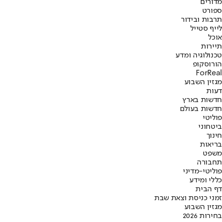
מדורים
ספורט
תרבות ובידור
לייף סטייל
אוכל
תיירות
טכנולוגיה ומדע
הורוסקופ
ForReal
מגזין השבוע
דעות
חדשות בארץ
חדשות בעולם
פוליטי
ביטחוני
חינוך
בריאות
משפט
תחבורה
פוליטי-מדיני
כללי ומידע
דף הבית
זמני כניסת וצאת שבת
מגזין השבוע
בחירות 2026