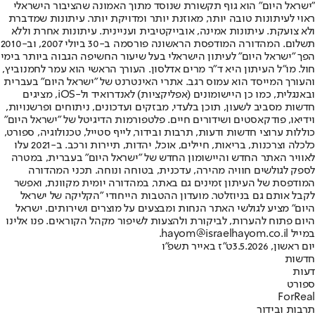
"ישראל היום" הוא גוף תקשורת שנוסד מתוך האמונה שהציבור הישראלי
ראוי לעיתונות טובה יותר, מאוזנת יותר ומדויקת יותר. עיתונות שמדברת
ולא צועקת. עיתונות אמינה, אובייקטיבית ועניינית. עיתונות אחרת וללא
תשלום. המהדורה המודפסת הראשונה פורסמה ב-30 ביולי 2007, וב-2010
הפך "ישראל היום" לעיתון הישראלי בעל שיעור החשיפה הגבוה ביותר בימי
חול. מו"ל העיתון היא ד"ר מרים אדלסון. העורך הראשי הוא עמר לחמנוביץ,
והעורך המייסד הוא עמוס רגב. אתרי האינטרנט של "ישראל היום" בעברית
ובאנגלית, כמו כן היישומונים (אפליקציות) לאנדרואיד ול-iOS, מציגים
חדשות מסביב לשעון, תוכן בלעדי, מבזקים ועדכונים, ניתוחים ופרשנויות,
וידיאו, פודקאסטים ושידורים חיים. פלטפורמות הדיגיטל של "ישראל היום"
כוללות ערוצי חדשות ודעות, תרבות ובידור, לייף סטייל, טכנולוגיה, ספורט,
כלכלה וצרכנות, בריאות, חיילים, אוכל, יהדות, תיירות ורכב. ב-2021 עלו
לאוויר האתר החדש והיישומון החדש של "ישראל היום" בעברית, במטרה
לספק לגולשים חוויה מהירה, עדכנית, בטוחה ונוחה. תכני המהדורה
המודפסת של העיתון זמינים גם באתר, במהדורה יומית מקוונת, ואפשר
לקבל אותם גם בניוזלטר. מועדון ההטבות הייחודי "הקליקה של ישראל
היום" מציע לגולשי האתר הנחות ומבצעים על מוצרים ושירותים. ישראל
היום פתוח להערות, לביקורת ולהצעות לשיפור מקהל הקוראים. פנו אלינו
במייל hayom@israelhayom.co.il.
יום ראשון, 3.5.2026
ט"ז באייר תשפ"ו
חדשות
דעות
ספורט
ForReal
תרבות ובידור