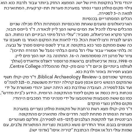
יהודי גדול בתקופת חייו של ישו. הממצא החזק ביותר עבור ח'רבת כנא הוא
גילוי מקום פולחן נוצרי נסתר במערכת מערות תת-קרקעית, המתוארכת
למאה ה-3 לספירה.
הכלים המסתוריים בכנסיות
הארכיאולוגים טוענים שאחת מהכנסיות הנסתרות הללו מכילה שניים
מהכלים שיכלו להכיל את המים שישו הפך ליין לכאורה. ד"ר ג'יימס תבור,
חוקר מקרא וארכיאולוג, מסביר: "עולי הרגל מימי הביניים רצו נוחות. הם
הגיעו לנצרת ורצו לראות הכול. כדי לראות את המקום האחר בו חשבנו עד
כה ששם ממוקם כפר כנא בתקופה זו, צריך לטפס טיפוס מפרך על גבעה.
זה בלתי אפשרי עבור עולי רגל בחום הבלתי נסבל של המזרח התיכון".
ציור של מרטן דה פוסמהמאה ה-16. החתונה בה ישו הפך מים ליין,
מ-1998, צוות ארכיאולוגים בראשות פרופסור דאגלס אדוארדס (שהלך
לעולמו בינתיים) וכיום ד"ר טום מק-קולו מהמכללה Centre College,
מבצע חפירות באזור ח'רבת כנא.
במחקר שפורסם ב-Biblical Archaeology Review, ד"ר מק-קולו חשף
שהמקום הנטוש כיום אכסן פעם קהילה יהודית משגשגת, מ-323 לפנה"ס
ועד 324 לספירה. העובדה שח'רבת כנא היתה ישוב יהודי מאושרת על ידי
נוכחות בית כנסת או מקום לימוד מהתקופה הרומית, הידוע כ"בית מדרש",
כמו גם ששה מטבעות שהוטבעו על ידי מנהיגי מרד המכבים היהודי.
מקום פולחן נוצרי מוקדם
ד"ר מק-קולו מצא רשת נרחבת של מקומות פולחן נוצריים במערכת
מערות הנסתרת מתחת לכפר. חדרים אלה מתוארכים מהתקופה
הביזנטית ועד לתקופת הצלבנים (415-1217 לספירה), וחלקם מעוטרים
ומצופים בגבס. אחד החדרים נושא כתובות נוצריות המתארות צלבים, עם
שמות עולי רגל או אפילו הכתובת "קיריה איסו" (אדוני ישו).