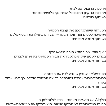
מהפכת הרובוטיקה לבית
מהפכת הניקיון החכם: כל הבית נקי בלחיצת כפתור
בשיתוף רונלייט
הטעויות שיחתכו לכם את קצבת הפנסיה
ממשיכת כספים ועד חוסר תכנון – הצעדים שיצילו את הכסף שלכם
בשיתוף מנורה מבטחים
איך 200 ש"ח בחודש הופכים ל140 אלף ?
צעדים קטנים שיכולים לסגור את הבור הפנסיוני בין נשים לגברים
בשיתוף מנורה מבטחים
הסוד של איינשטיין שיגדיל לכם את הפנסיה
הריבית דריבית עובדת לטובתכם רק אם תתחילו מוקדם. כך תבנו עתיד
בטוח
בשיתוף מנורה מבטחים
אל תישארו מאחור – בואו לגלות לאן ה-AI הולך
הבינה המלאכותית לא תחליף אנשים, היא תחליף את מי שלא משתמש