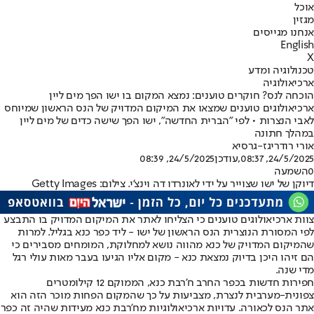
אוכל
מגזין
אנחנו מגייסים
English
X
טכנולוגיה ומדע
ארכיאולוגיה
הוכחה לנס? חוקרים טוענים: נמצא המקום בו ישו הפך מים ליין
ארכיאולוגים טוענים שמצאו את המיקום המדויק של הנס הראשון שמיוחס
לאבי הנצרות • לפי "הברית החדשה", ישו הפך שישה כדים של מים ליין
במהלך חתונה
אורי רודריגז-גרסיא
24/5/2025, 08:37
,עודכן
24/5/2025, 08:39
0
השמעה
דיוקן של ישו שצוייר על ידי לאונרדו דה וינצ'י. צילום: Getty Images
צוות ארכיאולוגים טוענים כי הצליחו לאתר את המיקום המדויק בו התבצע
לפי המסורת הנוצרית הנס הראשון של ישו - ליד כפר כנא בגליל. למרות
שהמיקום המדויק של כנא מהווה נושא למחלוקת, המומחים מסבירים כי
הם זיהו היכן בדיוק נמצאת כנא - מקום אליו הגיעו בעבר מאות עולי רגל
מדי שנה.
חפירות חדשות בכפר החרב ח'רבת כנא, הממוקם 12 קילומטרים
צפונית-מערבית לנצרת, מצביעות על כך שהמקום הפחות מוכר הזה הוא
אתר הנס לכאורה. עדויות ארכיאולוגיות מח'רבת כנא מעידות שהיה זה כפר