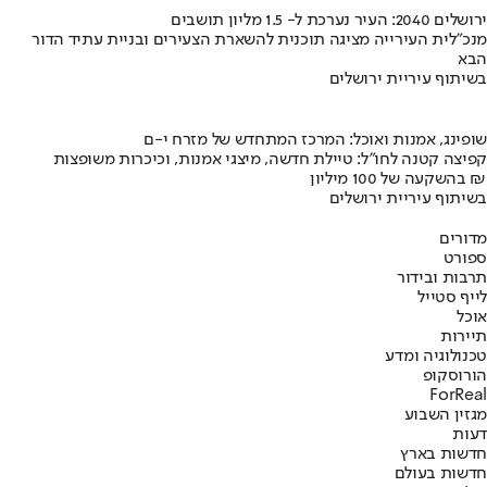
ירושלים 2040: העיר נערכת ל- 1.5 מליון תושבים
מנכ"לית העירייה מציגה תוכנית להשארת הצעירים ובניית עתיד הדור
הבא
בשיתוף עיריית ירושלים
שופינג, אמנות ואוכל: המרכז המתחדש של מזרח י-ם
קפיצה קטנה לחו"ל: טיילת חדשה, מיצגי אמנות, וכיכרות משופצות
בהשקעה של 100 מיליון ₪
בשיתוף עיריית ירושלים
מדורים
ספורט
תרבות ובידור
לייף סטייל
אוכל
תיירות
טכנולוגיה ומדע
הורוסקופ
ForReal
מגזין השבוע
דעות
חדשות בארץ
חדשות בעולם