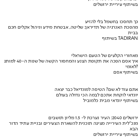
בשיתוף עיריית ירושלים
כך תחסכו בחשמל בלי להזיע
מהפכת האנרגיה של תדיראן: שליטה, אבטחת מידע וניהול אקלים חכם
בבית
בשיתוף TADIRAN
מאחורי הקלעים של הטעם הישראלי
איך אסם הפכה את תקופת הצנע והמחסור הקשה של שנות ה-40 למותג
לאומי?
בשיתוף אסם
אתם עוד לא שם? הטיסה למונדיאל כבר יצאה
יונדאי לוקחת אתכם לבמה הכי גדולה בעולם
בשיתוף יונדאי מבית כלמוביל
ירושלים 2040: העיר נערכת ל- 1.5 מליון תושבים
מנכ"לית העירייה מציגה תוכנית להשארת הצעירים ובניית עתיד הדור
הבא
בשיתוף עיריית ירושלים