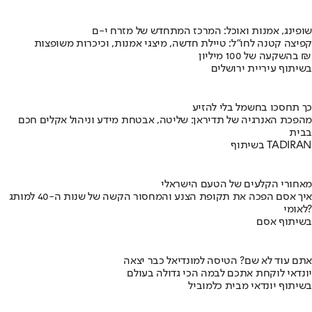
שופינג, אמנות ואוכל: המרכז המתחדש של מזרח י-ם
קפיצה קטנה לחו"ל: טיילת חדשה, מיצגי אמנות, וכיכרות משופצות
בהשקעה של 100 מיליון ₪
בשיתוף עיריית ירושלים
כך תחסכו בחשמל בלי להזיע
מהפכת האנרגיה של תדיראן: שליטה, אבטחת מידע וניהול אקלים חכם
בבית
בשיתוף TADIRAN
מאחורי הקלעים של הטעם הישראלי
איך אסם הפכה את תקופת הצנע והמחסור הקשה של שנות ה-40 למותג
לאומי?
בשיתוף אסם
אתם עוד לא שם? הטיסה למונדיאל כבר יצאה
יונדאי לוקחת אתכם לבמה הכי גדולה בעולם
בשיתוף יונדאי מבית כלמוביל