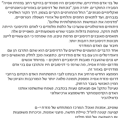
של בני אדם מודרניים, שדניסובים היו מפוזרים בהיקף רחב במזרח אסיה"'
הסבירו החוקרים. יתרה מכך, "נוכחות של דניסובים באזורים גיאוגרפיים
ואקלימיים מגוונים," החל מהחורפים הקרים בצפון, דרך הקור האלפיני
בגבהים, ועד לתנאים החמים והלחים של אזורי השפלה הטרופיים,
"מדגימה את הגמישות ההסתגלותית שלהם".
ניתוחים מורפולוגיים שנערכו על הלסת מלמדים כי לאדם הדניסובי הייתה
לסת חזקה, טוחנות גדולות ומבני שורש משמעותיים. מאפיינים אלה
תואמים מאובנים דניסוביים מרמת טיבט, מה שמרמז כי הם עשויים לייצג
תכונות דניסוביות רחבות יותר.
חיבור עם האדם המודרני
אחד הדברים המעטים שידועים על הדניסובים הוא שהם התרבו הן עם
ניאנדרטלים והן עם בני אדם מודרניים. כתוצאה מכך, לחלק מהאנשים כיום
יש גנים שהועברו מאבות דניסוביים רחוקים - במיוחד אנשים
מדרום-מזרח אסיה, מה שרמז כי דניסובים חיו והתרבו עם בני אדם
מודרניים באזור זה.
הממצא החדש מרחיב את הבנתנו לגבי התפתחות האדם הקדום ברחבי
דרום-מזרח אסיה ומספק תמונה מלאה יותר של המורכבות והגיוון של
המין האנושי בעבר הרחוק.
טעינו? נתקן! אם מצאתם טעות בכתבה, נשמח שתשתפו אותנו
האדם הקדמון
מחקר חדש
ממצא ארכיאולוגי
כדאי
להכיר
שופינג, אמנות ואוכל: המרכז המתחדש של מזרח י-ם
קפיצה קטנה לחו"ל: טיילת חדשה, מיצגי אמנות, וכיכרות משופצות
בהשקעה של 100 מיליון ₪