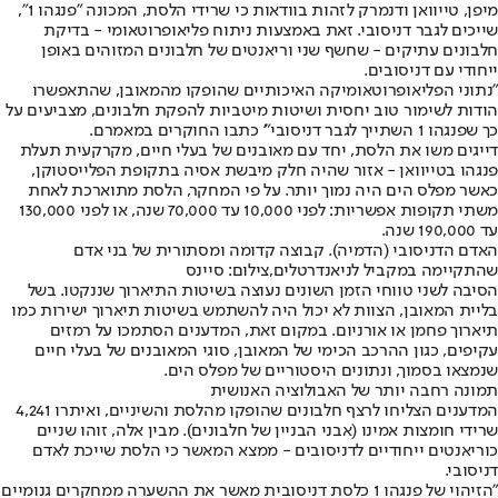
מיפן, טייוואן ודנמרק לזהות בוודאות כי שרידי הלסת, המכונה "פנגהו 1",
שייכים לגבר דניסובי. זאת באמצעות ניתוח פליאופרוטאומי - בדיקת
חלבונים עתיקים - שחשף שני וריאנטים של חלבונים המזוהים באופן
ייחודי עם דניסובים.
"נתוני הפליאופרוטאומיקה האיכותיים שהופקו מהמאובן, שהתאפשרו
הודות לשימור טוב יחסית ושיטות מיטביות להפקת חלבונים, מצביעים על
כך שפנגהו 1 השתייך לגבר דניסובי"' כתבו החוקרים במאמרם.
דייגים משו את הלסת, יחד עם מאובנים של בעלי חיים, מקרקעית תעלת
פנגהו בטייוואן - אזור שהיה חלק מיבשת אסיה בתקופת הפלייסטוקן,
כאשר מפלס הים היה נמוך יותר. על פי המחקר, הלסת מתוארכת לאחת
משתי תקופות אפשריות: לפני 10,000 עד 70,000 שנה, או לפני 130,000
עד 190,000 שנה.
האדם הדניסובי (הדמיה). קבוצה קדומה ומסתורית של בני אדם
שהתקיימה במקביל לניאנדרטלים,צילום: סיינס
הסיבה לשני טווחי הזמן השונים נעוצה בשיטות התיארוך שננקטו. בשל
בליית המאובן, הצוות לא יכול היה להשתמש בשיטות תיארוך ישירות כמו
תיארוך פחמן או אורניום. במקום זאת, המדענים הסתמכו על רמזים
עקיפים, כגון ההרכב הכימי של המאובן, סוגי המאובנים של בעלי חיים
שנמצאו בסמוך, ונתונים היסטוריים של מפלס הים.
תמונה רחבה יותר של האבולוציה האנושית
המדענים הצליחו לרצף חלבונים שהופקו מהלסת והשיניים, ואיתרו 4,241
שרידי חומצות אמינו (אבני הבניין של חלבונים). מבין אלה, זוהו שניים
כוריאנטים ייחודיים לדניסובים - ממצא המאשר כי הלסת שייכת לאדם
דניסובי.
"הזיהוי של פנגהו 1 כלסת דניסובית מאשר את ההשערה ממחקרים גנומיים