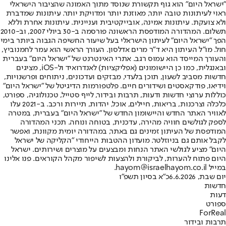
"ישראל היום" הוא גוף תקשורת שנוסד מתוך האמונה שהציבור הישראלי
ראוי לעיתונות טובה יותר, מאוזנת יותר ומדויקת יותר. עיתונות שמדברת
ולא צועקת. עיתונות אמינה, אובייקטיבית ועניינית. עיתונות אחרת וללא
תשלום. המהדורה המודפסת הראשונה פורסמה ב-30 ביולי 2007, וב-2010
הפך "ישראל היום" לעיתון הישראלי בעל שיעור החשיפה הגבוה ביותר בימי
חול. מו"ל העיתון היא ד"ר מרים אדלסון. העורך הראשי הוא עמר לחמנוביץ,
והעורך המייסד הוא עמוס רגב. אתרי האינטרנט של "ישראל היום" בעברית
ובאנגלית, כמו כן היישומונים (אפליקציות) לאנדרואיד ול-iOS, מציגים
חדשות מסביב לשעון, תוכן בלעדי, מבזקים ועדכונים, ניתוחים ופרשנויות,
וידיאו, פודקאסטים ושידורים חיים. פלטפורמות הדיגיטל של "ישראל היום"
כוללות ערוצי חדשות ודעות, תרבות ובידור, לייף סטייל, טכנולוגיה, ספורט,
כלכלה וצרכנות, בריאות, חיילים, אוכל, יהדות, תיירות ורכב. ב-2021 עלו
לאוויר האתר החדש והיישומון החדש של "ישראל היום" בעברית, במטרה
לספק לגולשים חוויה מהירה, עדכנית, בטוחה ונוחה. תכני המהדורה
המודפסת של העיתון זמינים גם באתר, במהדורה יומית מקוונת, ואפשר
לקבל אותם גם בניוזלטר. מועדון ההטבות הייחודי "הקליקה של ישראל
היום" מציע לגולשי האתר הנחות ומבצעים על מוצרים ושירותים. ישראל
היום פתוח להערות, לביקורת ולהצעות לשיפור מקהל הקוראים. פנו אלינו
במייל hayom@israelhayom.co.il.
יום שבת, 6.6.2026
כ"א בסיון תשפ"ו
חדשות
דעות
ספורט
ForReal
תרבות ובידור