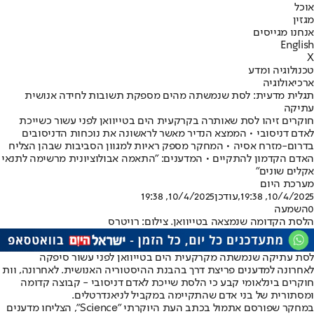
אוכל
מגזין
אנחנו מגייסים
English
X
טכנולוגיה ומדע
ארכיאולוגיה
תגלית מדעית: לסת שנמשתה מהים מספקת תשובות לחידה אנושית
עתיקה
חוקרים זיהו לסת שאותרה בקרקעית הים בטייוואן לפני עשור כשייכת
לאדם דניסובי • הממצא הנדיר מאשר לראשונה את נוכחות הדניסובים
בדרום-מזרח אסיה • המחקר מספק ראיות למגוון הסביבות שבהן הצליח
האדם הקדמון להתקיים • המדענים: "התאמה אבולוציונית מרשימה לתנאי
אקלים שונים"
מערכת היום
10/4/2025, 19:38
,עודכן
10/4/2025, 19:38
0
השמעה
הלסת הקדומה שנמצאה בטייוואן. צילום: רויטרס
לסת עתיקה שנמשתה מקרקעית הים בטייוואן לפני עשור סיפקה
לאחרונה למדענים פריצת דרך בהבנת ההיסטוריה האנושית. לאחרונה, וות
חוקרים בינלאומי קבע כי הלסת שייכת לאדם דניסובי - קבוצה קדומה
ומסתורית של בני אדם שהתקיימה במקביל לניאנדרטלים.
במחקר שפורסם אתמול בכתב העת היוקרתי "Science", הצליחו מדענים