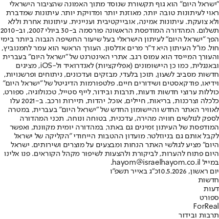
"ישראל היום" הוא גוף תקשורת שנוסד מתוך האמונה שהציבור הישראלי
ראוי לעיתונות טובה יותר, מאוזנת יותר ומדויקת יותר. עיתונות שמדברת
ולא צועקת. עיתונות אמינה, אובייקטיבית ועניינית. עיתונות אחרת וללא
תשלום. המהדורה המודפסת הראשונה פורסמה ב-30 ביולי 2007, וב-2010
הפך "ישראל היום" לעיתון הישראלי בעל שיעור החשיפה הגבוה ביותר בימי
חול. מו"ל העיתון היא ד"ר מרים אדלסון. העורך הראשי הוא עמר לחמנוביץ,
והעורך המייסד הוא עמוס רגב. אתרי האינטרנט של "ישראל היום" בעברית
ובאנגלית, כמו כן היישומונים (אפליקציות) לאנדרואיד ול-iOS, מציגים
חדשות מסביב לשעון, תוכן בלעדי, מבזקים ועדכונים, ניתוחים ופרשנויות,
וידיאו, פודקאסטים ושידורים חיים. פלטפורמות הדיגיטל של "ישראל היום"
כוללות ערוצי חדשות ודעות, תרבות ובידור, לייף סטייל, טכנולוגיה, ספורט,
כלכלה וצרכנות, בריאות, חיילים, אוכל, יהדות, תיירות ורכב. ב-2021 עלו
לאוויר האתר החדש והיישומון החדש של "ישראל היום" בעברית, במטרה
לספק לגולשים חוויה מהירה, עדכנית, בטוחה ונוחה. תכני המהדורה
המודפסת של העיתון זמינים גם באתר, במהדורה יומית מקוונת, ואפשר
לקבל אותם גם בניוזלטר. מועדון ההטבות הייחודי "הקליקה של ישראל
היום" מציע לגולשי האתר הנחות ומבצעים על מוצרים ושירותים. ישראל
היום פתוח להערות, לביקורת ולהצעות לשיפור מקהל הקוראים. פנו אלינו
במייל hayom@israelhayom.co.il.
יום ראשון, 10.5.2026
כ"ג באייר תשפ"ו
חדשות
דעות
ספורט
ForReal
תרבות ובידור