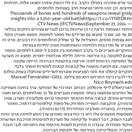
בני אדם שנהרגו במהלך הקרב. בין כלי הנשק שזוהו נמצאו אלות, חניתות
וחיצים, וכן זוהו סימני פגיעות חרב בעצמות הלוחמים.
Thousands of bones and hundreds of weapons reveal grisly
insights into a 3,250-year-old battle
https://t.co/iYNltDX9tr
September 23, 2024
— CTV News (@CTVNews)
ניתוח העצמות הראה כי הן שייכות ברובן לגברים צעירים וחזקים בגילאי
20 עד 40, אם כי נמצאו גם שרידים של מספר לוחמות. ממצא מעניין נוסף
הוא עצמות סוסים, המעידות על כך שחלק מהלוחמים היו רכובים. פרט זה
מצביע על מורכבות הלחימה והשתתפות מגוון יחידות צבאיות.
החוקרים מעריכים כי בקרב השתתפו בין 2,000 ל-5,000 לוחמים, מספר
עצום לתקופה בה אירופה הייתה דלילת אוכלוסין יחסית. ממצא זה מערער
על התפיסה הרווחת לפיה אירופה בתקופת הברונזה הייתה שקטה
ורגועה, עם תנועה מועטה של קבוצות קטנות למטרות מסחר בלבד.
חוקרים קיטלגו את סוגי הפציעות שנגרמו לשרידים שהתגלו בעמק טולנס
כדי להבין כיצד התרחש הסכסוך,צילום: Manuel Fernández-Götz,
Nico Roymans eds
הארכיאולוג לייף אינסלמן, הכותב המרכזי של המחקר, ערך בחינה מעמיקה
של החיצים שנמצאו באתר. ממצאיו מצביעים על כך שהלוחמים הגיעו משני
אזורים שונים: קבוצה אחת מהאזור המקומי (כיום מקלנבורג-מערב, צפון
גרמניה), והקבוצה השנייה ממרחק של מאות קילומטרים דרומה, מאזור
פומרניה, בוואריה ומורביה המודרנית (דרום גרמניה).
משמעות ממצאים אלו היא כי כוח צבאי מאורגן ערך מסע לחימה ארוך טווח
לעבר העמק, דבר המעיד על קיומה של מערכת לוגיסטית מורכבת ושרשרת
פיקוד מסודרת. עובדה זו מחייבת לשנות מהיסוד את התפיסה לגבי מבנה
החברה והפוליטיקה באירופה של תקופת הברונזה.