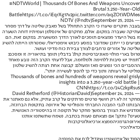
#NDTVWorld
| Thousands Of Bones And Weapons Uncover
Brutal 3,250-Year-Old
Battle
https://t.co/iEqrXg17v2
pic.twitter.com/aqZOtWDMe6
September 25, 2024
— NDTV (@ndtv)
בעבר, חוקרים שיערו כי הקרב התחולל בשל מאבק שליטה על דרך מסחר
עתיקה שעברה במקום. אולם, מחקרם של אינסלמן ועמיתיו דוחה השערה
זו בשל היעדר ממצאים תומכים לאורך הדרך המשוערת. במקום זאת, הם
מציעים כי ייתכן שמדובר במסע כיבוש אימפריאלי, שמטרתו הייתה להשיג
שליטה על אזורים נרחבים לצורך צבירת כוח מדיני ועושר.
פרופ' בארי מולוי מאוניברסיטת קולג' בדבלין תומך בתיאוריה זו ומסכם:
"תמיד יש סיבות ללחימה ולמלחמה, אבל לדעתי הקרב הזה נובע מאחד
ההסברים הכי נפוצים מאז ומעולם: קבוצה אחת רצתה להשיג שלטון
פוליטי על רעותה ותוך כדי כך להפוך לעשירה יותר".
Thousands of bones and hundreds of weapons reveal grisly
insights into a 3,250-year-old battle |
CNN
https://t.co/24CzkpRsu5
September 24, 2024
— David Retherford (@HistorianDavid)
מחקר זה לא רק חושף פרטים מרתקים על קרב עתיק, אלא גם מאתגר את
הבנתנו לגבי המבנה החברתי והפוליטי של אירופה בתקופת הברונזה,
ומדגיש את הצורך בהמשך מחקר של תקופה זו בהיסטוריה האנושית.
טעינו? נתקן! אם מצאתם טעות בכתבה, נשמח שתשתפו אותנו
אירופה
גרמניה
ממצא ארכיאולוגי
קרבות
כדאי
להכיר
הסוד של איינשטיין שיגדיל לכם את הפנסיה