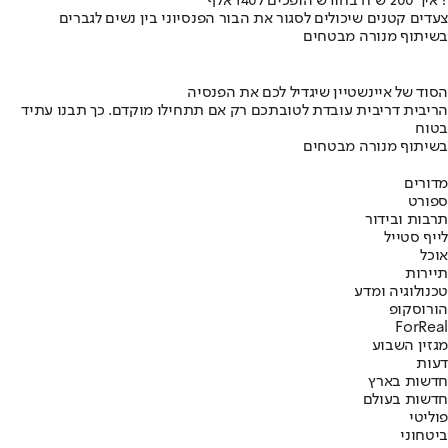
איך 200 ש"ח בחודש הופכים ל140 אלף ?
צעדים קטנים שיכולים לסגור את הבור הפנסיוני בין נשים לגברים
בשיתוף מנורה מבטחים
הסוד של איינשטיין שיגדיל לכם את הפנסיה
הריבית דריבית עובדת לטובתכם רק אם תתחילו מוקדם. כך תבנו עתיד
בטוח
בשיתוף מנורה מבטחים
מדורים
ספורט
תרבות ובידור
לייף סטייל
אוכל
תיירות
טכנולוגיה ומדע
הורוסקופ
ForReal
מגזין השבוע
דעות
חדשות בארץ
חדשות בעולם
פוליטי
ביטחוני