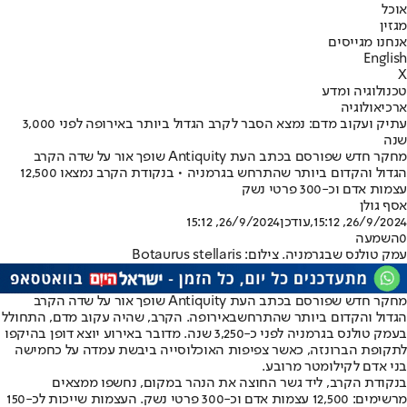
אוכל
מגזין
אנחנו מגייסים
English
X
טכנולוגיה ומדע
ארכיאולוגיה
עתיק ועקוב מדם: נמצא הסבר לקרב הגדול ביותר באירופה לפני 3,000
שנה
מחקר חדש שפורסם בכתב העת Antiquity שופך אור על שדה הקרב
הגדול והקדום ביותר שהתרחש בגרמניה • בנקודת הקרב נמצאו 12,500
עצמות אדם וכ-300 פרטי נשק
אסף גולן
26/9/2024, 15:12
,עודכן
26/9/2024, 15:12
0
השמעה
עמק טולנס שבגרמניה. צילום: Botaurus stellaris
מחקר חדש שפורסם בכתב העת Antiquity שופך אור על שדה הקרב
הגדול והקדום ביותר שהתרחש
באירופה
. הקרב, שהיה עקוב מדם, התחולל
בעמק טולנס בגרמניה לפני כ-3,250 שנה. מדובר באירוע יוצא דופן בהיקפו
לתקופת הברונזה, כאשר צפיפות האוכלוסייה ביבשת עמדה על כחמישה
בני אדם לקילומטר מרובע.
בנקודת הקרב, ליד גשר החוצה את הנהר במקום, נחשפו ממצאים
מרשימים: 12,500 עצמות אדם וכ-300 פרטי נשק. העצמות שייכות לכ-150