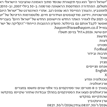
"ישראל היום" הוא גוף תקשורת שנוסד מתוך האמונה שהציבור הישראלי ראוי 
ת
ופרשנויות, וידיאו, פודקאסטים ושידורים חיים. פלטפורמות הדיגיטל של "ישרא
ב-2021 עלו לאוויר האתר החדש והיישומון החדש של "ישראל היום" בע
ואפשר לקבל אותם גם בניוזלטר. מועדון ההטבות הייחודי "הקליקה של ישרא
במייל hayom@israelhayom.co.il.
יום שישי, 17.4.2026
ל' בניסן תשפ"ו
חדשות
דעות
ספורט
ForReal
תרבות ובידור
אוכל
מגזין
אנחנו מגייסים
English
X
טכנולוגיה ומדע
ארכיאולוגיה
באורך כ-8 מטרים: שני ספינקסים בני אלפי שנים נחשפו במצרים
שהתקיימו במקדש
ערן איצקוביץ
30/1/2024, 08:07
,עודכן
30/1/2024, 08:21