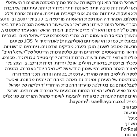
"ישראל היום" הוא גוף תקשורת שנוסד מתוך האמונה שהציבור הישראלי
ראוי לעיתונות טובה יותר, מאוזנת יותר ומדויקת יותר. עיתונות שמדברת
ולא צועקת. עיתונות אמינה, אובייקטיבית ועניינית. עיתונות אחרת וללא
תשלום. המהדורה המודפסת הראשונה פורסמה ב-30 ביולי 2007, וב-2010
הפך "ישראל היום" לעיתון הישראלי בעל שיעור החשיפה הגבוה ביותר בימי
חול. מו"ל העיתון היא ד"ר מרים אדלסון. העורך הראשי הוא עמר לחמנוביץ,
והעורך המייסד הוא עמוס רגב. אתרי האינטרנט של "ישראל היום" בעברית
ובאנגלית, כמו כן היישומונים (אפליקציות) לאנדרואיד ול-iOS, מציגים
חדשות מסביב לשעון, תוכן בלעדי, מבזקים ועדכונים, ניתוחים ופרשנויות,
וידיאו, פודקאסטים ושידורים חיים. פלטפורמות הדיגיטל של "ישראל היום"
כוללות ערוצי חדשות ודעות, תרבות ובידור, לייף סטייל, טכנולוגיה, ספורט,
כלכלה וצרכנות, בריאות, חיילים, אוכל, יהדות, תיירות ורכב. ב-2021 עלו
לאוויר האתר החדש והיישומון החדש של "ישראל היום" בעברית, במטרה
לספק לגולשים חוויה מהירה, עדכנית, בטוחה ונוחה. תכני המהדורה
המודפסת של העיתון זמינים גם באתר, במהדורה יומית מקוונת, ואפשר
לקבל אותם גם בניוזלטר. מועדון ההטבות הייחודי "הקליקה של ישראל
היום" מציע לגולשי האתר הנחות ומבצעים על מוצרים ושירותים. ישראל
היום פתוח להערות, לביקורת ולהצעות לשיפור מקהל הקוראים. פנו אלינו
במייל hayom@israelhayom.co.il.
מבזקים
חדשות
אוכל
תשחץ
ForReal
תרבות