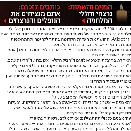
כבר לפני 7,200 שנה התקיים בארץ ישראל ייצור המוני ומתוכנן של כלי
מלחמה כך קובע מחקר של רשות העתיקות, שפורסם לאחרונה בכתב העת
Atiqot 111, החושף את העדות הקדומה ביותר ללחימה ולהתחמשות
מאורגנת בארץ ישראל בפרט ובדרום הלבנט.
מאגרי נשק של העמים הקדומים בארץ - הכנות למלחמה כבר אז| אמיל
אלג'ם, רשות העתיקות
המחקר, בהובלת הארכיאולוגים ד"ר גיל חקלאי, אנו ברון, ד"ר דינה שלם,
ד"ר יניר מילבסקי ונמרוד גצוב מרשות העתיקות, בדק 424 אבני קלע
מהתקופה הכלכוליתית הקדומה, שנחשפו בחפירות שניהלה רשות
העתיקות בשני אתרים גדולים - בעין-אסור שבמישור החוף הצפוני ועין
ציפורי שבגליל התחתון.
המחקר מצא כי מאות אבני הקלע היו זהות כמעט לחלוטין. הן עשויות,
ברובן, מאבן גיר קשה, ומידותיהן כמעט אחידות: אורכן הממוצע הוא 52
מ"מ, רוחבן כ-31 מ"מ, ומשקלן הממוצע 60 גר'.
"האבנים – אשר נועדו ליידוי מכלי-נשק בשם "קלע", מוחלקות, ובעלות
צורה אווירודינמית מיוחדת דמויית חרוט כפול, על-מנת לאפשר שיגור
מדוייק ואפקטיבי", אומרים החוקרים.
עוד אבנים כלכוליתיות,צילום: אמיל אלג'ם, רשות העתיקות
"אבני קלע דומות נמצאו באתרים נוספים ברחבי הארץ – בעיקר מעמק
החולה והגליל בצפון ועד צפון השרון, אך זו הפעם הראשונה שהן נתגלו