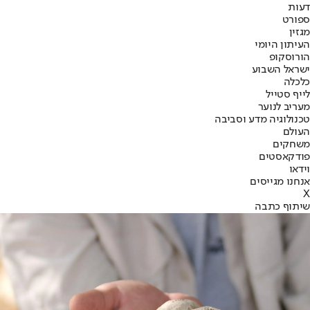
דעות
ספורט
מגזין
העיתון היומי
הורוסקופ
ישראל השבוע
כלכלה
לייף סטייל
מעריב לנוער
טכנולוגיה מדע וסביבה
העולם
משחקים
פודקאסטים
וידאו
אנחנו מגייסים
X
שיתוף כתבה