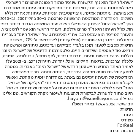
"ישראל היום" הוא גוף תקשורת שנוסד מתוך האמונה שהציבור הישראלי
ראוי לעיתונות טובה יותר, מאוזנת יותר ומדויקת יותר. עיתונות שמדברת
ולא צועקת. עיתונות אמינה, אובייקטיבית ועניינית. עיתונות אחרת וללא
תשלום. המהדורה המודפסת הראשונה פורסמה ב-30 ביולי 2007, וב-2010
הפך "ישראל היום" לעיתון הישראלי בעל שיעור החשיפה הגבוה ביותר בימי
חול. מו"ל העיתון היא ד"ר מרים אדלסון. העורך הראשי הוא עמר לחמנוביץ,
והעורך המייסד הוא עמוס רגב. אתרי האינטרנט של "ישראל היום" בעברית
ובאנגלית, כמו כן היישומונים (אפליקציות) לאנדרואיד ול-iOS, מציגים
חדשות מסביב לשעון, תוכן בלעדי, מבזקים ועדכונים, ניתוחים ופרשנויות,
וידיאו, פודקאסטים ושידורים חיים. פלטפורמות הדיגיטל של "ישראל היום"
כוללות ערוצי חדשות ודעות, תרבות ובידור, לייף סטייל, טכנולוגיה, ספורט,
כלכלה וצרכנות, בריאות, חיילים, אוכל, יהדות, תיירות ורכב. ב-2021 עלו
לאוויר האתר החדש והיישומון החדש של "ישראל היום" בעברית, במטרה
לספק לגולשים חוויה מהירה, עדכנית, בטוחה ונוחה. תכני המהדורה
המודפסת של העיתון זמינים גם באתר, במהדורה יומית מקוונת, ואפשר
לקבל אותם גם בניוזלטר. מועדון ההטבות הייחודי "הקליקה של ישראל
היום" מציע לגולשי האתר הנחות ומבצעים על מוצרים ושירותים. ישראל
היום פתוח להערות, לביקורת ולהצעות לשיפור מקהל הקוראים. פנו אלינו
במייל hayom@israelhayom.co.il.
יום שישי, 24.4.2026
ז' באייר תשפ"ו
חדשות
דעות
ספורט
ForReal
תרבות ובידור