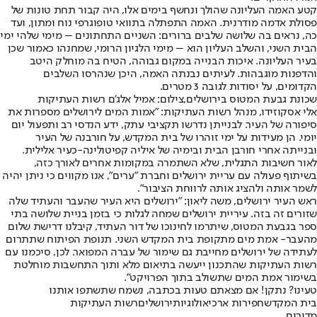
קטע האמה העליונה שהולך ונחשף בימים אלו, היה קבור תחת טונות של
פסולת אדמה מודרנית. האמה התפתלה בתוואי טופוגרפי נוח ומתון, ועד
כה, נראים בה שלושה שלבים ברורים: השניים התחתונים – מימי שלהי ימי
הבית השני, והשלב העליון הוא – מימי הלגיון הרומי, שמחנהו כאמור שכן
בעיר העליונה. איכות הבנייה במקום גבוהה, הטיח בה מוחלק היטב
והדפנות מוגבהות. לעיתים נבנתה האמה, היכן שנהרסו השלבים
הקדומים, על יסודות לגובה 3 מטרים.
שכונת גבעת המטוס בירושלים,צילום: אמיל אלג'ם רשות העתיקות
אלי אסקוזידו, מנהל רשות העתיקות: ״אמות המים לירושלים מספרות את
סיפורה של העיר. לבנייתן נדרשו תקציבי עתק, ידע הנדסי רב ותפעול יום
יומי. הן מעידות על ימי זוהרו של בית המקדש, על חורבנה של העיר
ובנייתה אחרי חורבן הבית ובימיה של איליה קפיטולינה-כעיר אלילית.
לאור חשיבות התגלית, שלא השתמרה במקומות אחרים לאורך כזה,
בשיתוף פעולה עם עריית ירושלים וחברת "ערים", אנו מקווים כי ניתן יהיה
לשמר אותה ולהציג אותה לרווחת הציבור״.
ראש העיר ירושלים, משה ליאון: ״ירושלים היא העיר שהעבר והעתיד שלה
שזורים זה בזה. עיריית ירושלים שמחה לגלות כי בזמן בניית שלושה בתי
ספר בגבעת המטוס, שיתרמו לחינוכו של דור העתיד, קיבלנו דרישת שלום
מהעבר- אמת מים מתקופת בית המקדש השני. תנופת הפיתוח שתתרום
לעתידה של ירושלים מחייבת גם שימור של עברה המפואר. לכן, סיכמנו עם
רשות העתיקות שהתכנון ייעשה בתיאום מלא ותוך התחשבות מוחלטת
בשימור אמת המים שתשולב בתוך הפרויקט״.
טעינו? נתקן! אם מצאתם טעות בכתבה, נשמח שתשתפו אותנו
בית המקדש
חפירות ארכיאולוגיות
ירושלים
רשות העתיקות
מדורים