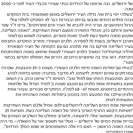
של ירושלים, ובה ארמונו של הורדוס ובתי עשירי ונכבדי העיר לפני כ-2000
שנה.
"בשלהי ימי בית שני, גדלה העיר ירושלים באופן משמעותי. בית המקדש
נבנה מחדש והמים שנבעו בגיחון ובבורות כבר לא הספיקו לאלפי עולי
הרגל והתושבים, וצריך היה להביא אל העיר מים ממרחקים״, ציינו ד"ר עפר
שיאון ורותם כהן, מנהלי החפירה מטעם רשות העתיקות. "האמה העליונה,
שקטע ממנה נחשף כעת לאורך מאות מטרים, המשיכה לשמש גם לאחר
חורבן ירושלים, בשנת 70 לספירה. הלגיון העשירי, מחריב המקדש, התבסס
בעיר העליונה ומיקם בה את מחנהו. גם עם הקמתה של העיר הפגאנית
'איליה קפיטולינה' המשיך הלגיון העשירי לעשות שימוש באמה המתוחכמת
הקיימת. הוא ערך בה שיפוצים נרחבים, והרים את המפלס הקדום בכחצי
מטר".
״בטיח שביסודות האמה מימי הלגיון העשירי, מצאנו כ-25 מטבעות, שפוזרו
במרחקים שווים יחסית. לדעתנו, לא מדובר במקרה: ממש בדומה לנוהג
כיום, המטבעות הונחו שם למזל טוב״, הוסיפו ד"ר שיאון וכהן. בין השאר,
נמצא בתשתית אמת הלגיון גם מטבע משנה ב' למרד הגדול של מלחמת
היהודים ברומאים, משנת 67- 68 לסה"נ. החוקרים סבורים, שבוני אמת
הלגיון שילבו את המטבע הזה במכוון ביסודות האמה כשהניחו את
התשתית לטיח.
חשיפת אמת המים העליונה לירושלים,צילום: אמיל אלג'ם רשות העתיקות
״חשיפת הקטע הרציף הארוך ביותר של האמה העליונה כעת, ומציאת 25
המטבעות, תאפשר אולי, לראשונה, תיארוך מוחלט של השלבים השונים של
בניית אמות המים של ירושלים – ואולי אף תשפוך אור על השאלה– מי היה
בונה האמה הראשון – האם היו אלה החשמונאים או שמא המלך הורדוס״,
אמרו החוקרים.