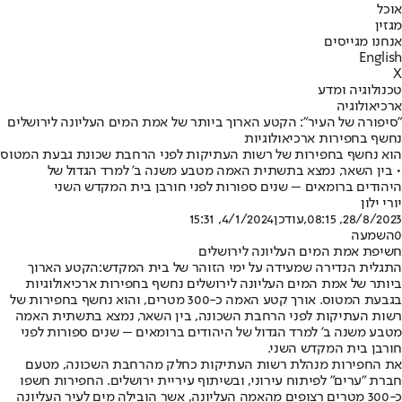
אוכל
מגזין
אנחנו מגייסים
English
X
טכנולוגיה ומדע
ארכיאולוגיה
"סיפורה של העיר": הקטע הארוך ביותר של אמת המים העליונה לירושלים
נחשף בחפירות ארכיאולוגיות
הוא נחשף בחפירות של רשות העתיקות לפני הרחבת שכונת גבעת המטוס
• בין השאר, נמצא בתשתית האמה מטבע משנה ב' למרד הגדול של
היהודים ברומאים – שנים ספורות לפני חורבן בית המקדש השני
יורי ילון
28/8/2023, 08:15
,עודכן
4/1/2024, 15:31
0
השמעה
חשיפת אמת המים העליונה לירושלים
התגלית הנדירה שמעידה על ימי הזוהר של בית המקדש:
הקטע הארוך
ביותר של אמת המים העליונה לירושלים נחשף בחפירות ארכיאולוגיות
בגבעת המטוס. אורך קטע האמה כ-300 מטרים, והוא נחשף בחפירות של
רשות העתיקות לפני הרחבת השכונה, בין השאר, נמצא בתשתית האמה
מטבע משנה ב' למרד הגדול של היהודים ברומאים – שנים ספורות לפני
חורבן בית המקדש השני.
את החפירות מנהלת רשות העתיקות כחלק מהרחבת השכונה, מטעם
חברת "ערים" לפיתוח עירוני, ובשיתוף עיריית ירושלים. החפירות חשפו
כ-300 מטרים רצופים מהאמה העליונה, אשר הובילה מים לעיר העליונה