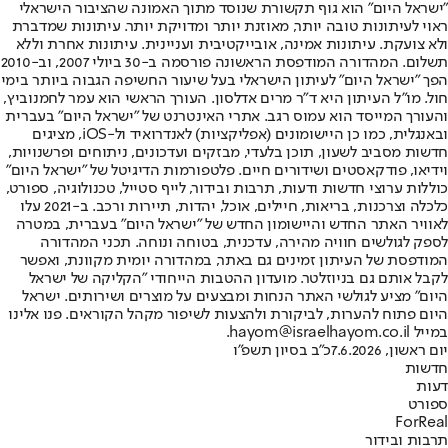
"ישראל היום" הוא גוף תקשורת שנוסד מתוך האמונה שהציבור הישראלי
ראוי לעיתונות טובה יותר, מאוזנת יותר ומדויקת יותר. עיתונות שמדברת
ולא צועקת. עיתונות אמינה, אובייקטיבית ועניינית. עיתונות אחרת וללא
תשלום. המהדורה המודפסת הראשונה פורסמה ב-30 ביולי 2007, וב-2010
הפך "ישראל היום" לעיתון הישראלי בעל שיעור החשיפה הגבוה ביותר בימי
חול. מו"ל העיתון היא ד"ר מרים אדלסון. העורך הראשי הוא עמר לחמנוביץ,
והעורך המייסד הוא עמוס רגב. אתרי האינטרנט של "ישראל היום" בעברית
ובאנגלית, כמו כן היישומונים (אפליקציות) לאנדרואיד ול-iOS, מציגים
חדשות מסביב לשעון, תוכן בלעדי, מבזקים ועדכונים, ניתוחים ופרשנויות,
וידיאו, פודקאסטים ושידורים חיים. פלטפורמות הדיגיטל של "ישראל היום"
כוללות ערוצי חדשות ודעות, תרבות ובידור, לייף סטייל, טכנולוגיה, ספורט,
כלכלה וצרכנות, בריאות, חיילים, אוכל, יהדות, תיירות ורכב. ב-2021 עלו
לאוויר האתר החדש והיישומון החדש של "ישראל היום" בעברית, במטרה
לספק לגולשים חוויה מהירה, עדכנית, בטוחה ונוחה. תכני המהדורה
המודפסת של העיתון זמינים גם באתר, במהדורה יומית מקוונת, ואפשר
לקבל אותם גם בניוזלטר. מועדון ההטבות הייחודי "הקליקה של ישראל
היום" מציע לגולשי האתר הנחות ומבצעים על מוצרים ושירותים. ישראל
היום פתוח להערות, לביקורת ולהצעות לשיפור מקהל הקוראים. פנו אלינו
במייל hayom@israelhayom.co.il.
יום ראשון, 7.6.2026
כ"ב בסיון תשפ"ו
חדשות
דעות
ספורט
ForReal
תרבות ובידור