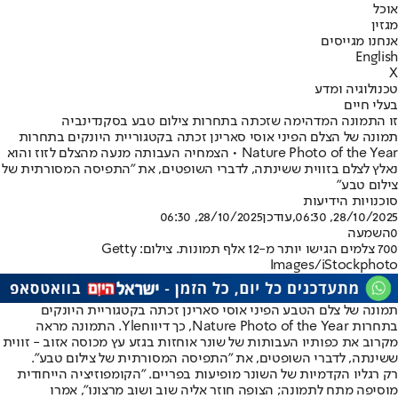
אוכל
מגזין
אנחנו מגייסים
English
X
טכנולוגיה ומדע
בעלי חיים
זו התמונה המדהימה שזכתה בתחרות צילום טבע בסקנדינביה
תמונה של הצלם הפיני אוסי סארינן זכתה בקטגוריית היונקים בתחרות
Nature Photo of the Year • הצמחיה העבותה מנעה מהצלם לזוז והוא
נאלץ לצלם בזווית ששינתה, לדברי השופטים, את "התפיסה המסורתית של
צילום טבע"
סוכנויות הידיעות
28/10/2025, 06:30
,עודכן
28/10/2025, 06:30
0
השמעה
700 צלמים הגישו יותר מ-12 אלף תמונות. צילום: Getty
Images/iStockphoto
תמונה של צלם הטבע הפיני אוסי סארינן זכתה בקטגוריית היונקים
בתחרות Nature Photo of the Year, כך דיווח
Yle
. התמונה מראה
מקרוב את כפותיו העבותות של שונר אוחזות בגזע עץ מכוסה אזוב - זווית
ששינתה, לדברי השופטים, את "התפיסה המסורתית של צילום טבע".
רק רגליו הקדמיות של השונר מופיעות בפריים. "הקומפוזיציה הייחודית
מוסיפה מתח לתמונה; הצופה חוזר אליה שוב ושוב מרצונו", אמרו