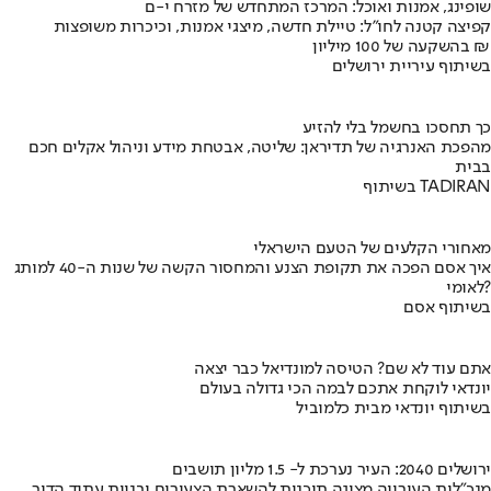
שופינג, אמנות ואוכל: המרכז המתחדש של מזרח י-ם
קפיצה קטנה לחו"ל: טיילת חדשה, מיצגי אמנות, וכיכרות משופצות
בהשקעה של 100 מיליון ₪
בשיתוף עיריית ירושלים
כך תחסכו בחשמל בלי להזיע
מהפכת האנרגיה של תדיראן: שליטה, אבטחת מידע וניהול אקלים חכם
בבית
בשיתוף TADIRAN
מאחורי הקלעים של הטעם הישראלי
איך אסם הפכה את תקופת הצנע והמחסור הקשה של שנות ה-40 למותג
לאומי?
בשיתוף אסם
אתם עוד לא שם? הטיסה למונדיאל כבר יצאה
יונדאי לוקחת אתכם לבמה הכי גדולה בעולם
בשיתוף יונדאי מבית כלמוביל
ירושלים 2040: העיר נערכת ל- 1.5 מליון תושבים
מנכ"לית העירייה מציגה תוכנית להשארת הצעירים ובניית עתיד הדור