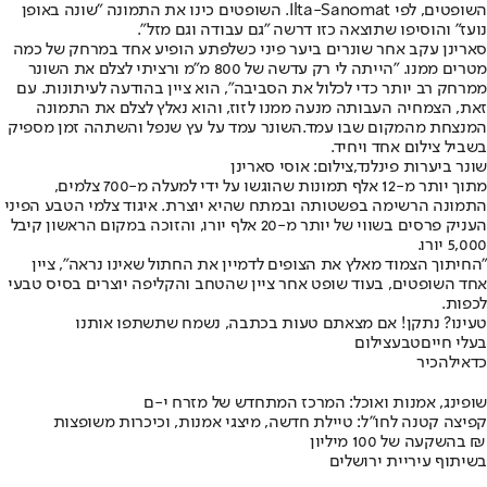
השופטים, לפי Ilta-Sanomat. השופטים כינו את התמונה "שונה באופן
נועז" והוסיפו שתוצאה כזו דרשה "גם עבודה וגם מזל".
סארינן עקב אחר שונרים ביער פיני כשלפתע הופיע אחד במרחק של כמה
מטרים ממנו. "הייתה לי רק עדשה של 800 מ"מ ורציתי לצלם את השונר
ממרחק רב יותר כדי לכלול את הסביבה", הוא ציין בהודעה לעיתונות. עם
זאת, הצמחיה העבותה מנעה ממנו לזוז, והוא נאלץ לצלם את התמונה
המנצחת מהמקום שבו עמד.
השונר עמד על עץ שנפל והשתהה זמן מספיק
בשביל צילום אחד ויחיד.
שונר ביערות פינלנד,צילום: אוסי סארינן
מתוך יותר מ-12 אלף תמונות שהוגשו על ידי למעלה מ-700 צלמים,
התמונה הרשימה בפשטותה ובמתח שהיא יוצרת. איגוד צלמי הטבע הפיני
העניק פרסים בשווי של יותר מ-20 אלף יורו, והזוכה במקום הראשון קיבל
5,000 יורו.
"החיתוך הצמוד מאלץ את הצופים לדמיין את החתול שאינו נראה", ציין
אחד השופטים, בעוד שופט אחר ציין שהטחב והקליפה יוצרים בסיס טבעי
לכפות.
טעינו? נתקן! אם מצאתם טעות בכתבה, נשמח שתשתפו אותנו
בעלי חיים
טבע
צילום
כדאי
להכיר
שופינג, אמנות ואוכל: המרכז המתחדש של מזרח י-ם
קפיצה קטנה לחו"ל: טיילת חדשה, מיצגי אמנות, וכיכרות משופצות
בהשקעה של 100 מיליון ₪
בשיתוף עיריית ירושלים