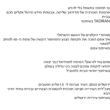
כך תחסכו בחשמל בלי להזיע
מהפכת האנרגיה של תדיראן: שליטה, אבטחת מידע וניהול אקלים חכם
בבית
בשיתוף TADIRAN
מאחורי הקלעים של הטעם הישראלי
איך אסם הפכה את תקופת הצנע והמחסור הקשה של שנות ה-40 למותג
לאומי?
בשיתוף אסם
אתם עוד לא שם? הטיסה למונדיאל כבר יצאה
יונדאי לוקחת אתכם לבמה הכי גדולה בעולם
בשיתוף יונדאי מבית כלמוביל
ירושלים 2040: העיר נערכת ל- 1.5 מליון תושבים
מנכ"לית העירייה מציגה תוכנית להשארת הצעירים ובניית עתיד הדור
הבא
בשיתוף עיריית ירושלים