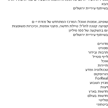
הבא
בשיתוף עיריית ירושלים
שופינג, אמנות ואוכל: המרכז המתחדש של מזרח י-ם
קפיצה קטנה לחו"ל: טיילת חדשה, מיצגי אמנות, וכיכרות משופצות
בהשקעה של 100 מיליון ₪
בשיתוף עיריית ירושלים
מדורים
ספורט
תרבות ובידור
לייף סטייל
אוכל
תיירות
טכנולוגיה ומדע
הורוסקופ
ForReal
מגזין השבוע
דעות
חדשות בארץ
חדשות בעולם
פוליטי
ביטחוני