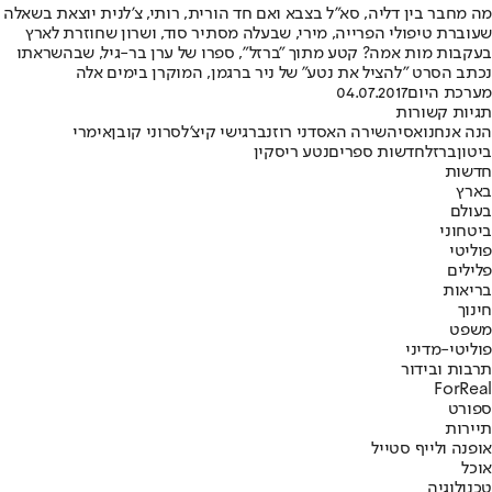
מה מחבר בין דליה, סא"ל בצבא ואם חד הורית, רותי, צ'לנית יוצאת בשאלה
שעוברת טיפולי הפרייה, מירי, שבעלה מסתיר סוד, ושרון שחוזרת לארץ
בעקבות מות אמה? קטע מתוך "ברזל", ספרו של ערן בר-גיל, שבהשראתו
נכתב הסרט "להציל את נטע" של ניר ברגמן, המוקרן בימים אלה
מערכת היום
04.07.2017
תגיות קשורות
הנה אנחנו
אסיה
שירה האס
דני רוזנברג
ישי קיצ'לס
רוני קובן
אימרי
ביטון
ברזל
חדשות ספרים
נטע ריסקין
חדשות
בארץ
בעולם
ביטחוני
פוליטי
פלילים
בריאות
חינוך
משפט
פוליטי-מדיני
תרבות ובידור
ForReal
ספורט
תיירות
אופנה ולייף סטייל
אוכל
טכנולוגיה