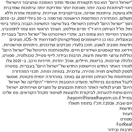
"ישראל היום" הוא גוף תקשורת שנוסד מתוך האמונה שהציבור הישראלי
ראוי לעיתונות טובה יותר, מאוזנת יותר ומדויקת יותר. עיתונות שמדברת
ולא צועקת. עיתונות אמינה, אובייקטיבית ועניינית. עיתונות אחרת וללא
תשלום. המהדורה המודפסת הראשונה פורסמה ב-30 ביולי 2007, וב-2010
הפך "ישראל היום" לעיתון הישראלי בעל שיעור החשיפה הגבוה ביותר בימי
חול. מו"ל העיתון היא ד"ר מרים אדלסון. העורך הראשי הוא עמר לחמנוביץ,
והעורך המייסד הוא עמוס רגב. אתרי האינטרנט של "ישראל היום" בעברית
ובאנגלית, כמו כן היישומונים (אפליקציות) לאנדרואיד ול-iOS, מציגים
חדשות מסביב לשעון, תוכן בלעדי, מבזקים ועדכונים, ניתוחים ופרשנויות,
וידיאו, פודקאסטים ושידורים חיים. פלטפורמות הדיגיטל של "ישראל היום"
כוללות ערוצי חדשות ודעות, תרבות ובידור, לייף סטייל, טכנולוגיה, ספורט,
כלכלה וצרכנות, בריאות, חיילים, אוכל, יהדות, תיירות ורכב. ב-2021 עלו
לאוויר האתר החדש והיישומון החדש של "ישראל היום" בעברית, במטרה
לספק לגולשים חוויה מהירה, עדכנית, בטוחה ונוחה. תכני המהדורה
המודפסת של העיתון זמינים גם באתר, במהדורה יומית מקוונת, ואפשר
לקבל אותם גם בניוזלטר. מועדון ההטבות הייחודי "הקליקה של ישראל
היום" מציע לגולשי האתר הנחות ומבצעים על מוצרים ושירותים. ישראל
היום פתוח להערות, לביקורת ולהצעות לשיפור מקהל הקוראים. פנו אלינו
במייל hayom@israelhayom.co.il.
יום שבת, 11.7.2026
כ"ו בתמוז תשפ"ו
חדשות
דעות
ספורט
ForReal
תרבות ובידור