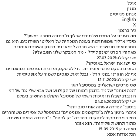
אוכל
מגזין
אנחנו מגייסים
English
X
ניר ברגמן
מה חשבנו על הסרט של מינדי ארליך מ"חתונה ממבט ראשון"?
מינדי ארליך שמשתתפת בעונה הנוכחית של ריאליטי השידוכים, היא גם
תסריטאית מוכשרת • היא חברה לבמאי ניר ברגמן והשניים עומדים
מאחורי הסרט "פינק ליידי" • מה המבקר שלנו חשב עליו?
ישי קיצ'לס
27.03.2025
מי ייצג את ישראל באוסקר?
הזוכים בטקס פרסי אופיר יוכרזו ללא טקס, ומרבית הסרטים המועמדים
אף לא הוקרנו בפני קהל • ובכל זאת, מנסים לשמור על אופטימיות
ישי קיצ'לס
12.11.2020
שני סרטים ישראליים בפסטיבל קאן
"הנה אנחנו" של ניר ברגמן ו"מותו של הקולנוע ושל אבא שלי גם" של דני
רוזנברג קיבלו תו איכות רשמי של פסטיבל הקולנוע החשוב בעולם
ישי קיצ'לס
04.06.2020
ביטון: "הסדרה עשתה אותי טוב יותר"
אימרי ביטון בילה ב"נרקומנים אנונימיים" ובהוסטל של אסירים משוחררים
כחלק מהתחקיר לתפקידו בסדרה "רק להיום" • "הסדרה הזאת נעשתה
מתוך תחושת שליחות", הוא אומר
מאיה כהן
15.09.2019
הכל אודות אמא