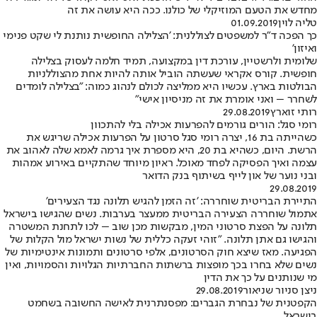
מחדש את הטעם המוזיקלי של כולנו. ככה היא עושה את זה
טליה לוין
01.09.2019
כך הפכה ד"ר למשפטים לצוללנית: 'הצלילה החופשית נותנת לי שקט פנימי
ואיזון'
שלומית ולרשטיין, עורכת דין במקצועה, תמיד חלמה לעסוק בצלילה
חופשית. קורס אקראי שעשתה הוביל אותה להיות אחת מהצוללניות
הבולטות בארץ. עכשיו היא ממליצה לכולם לנהוג כמוה: "בצלילה לומדים
לשחרר – ואני אומרת את זה מניסיון אישי"
רותי זוארץ
29.08.2019
רומי סגל: הורים גורמים להפרעות אכילה בלי להתכוון
כשהייתה בת 16, יצרה רומי סגל סרטון על הפרעות אכילה שריגש את
הרשת. היום, כשהיא בת 20, היא מספרת איך גרמה לאמא שלה לאהוב את
עצמה ואיך הפסיקה לפחד מאוכל. ראיון מיוחד שהתקיים באירוע אמהות
ובני נוער של און לייף בשיתוף בנק הדואר
29.08.2019
התיירת הבריטית שוחררה: 'זה הזמן להגיש תלונה נגד הצעירים'
אתמול שוחררה הצעירה הבריטית ממעצר בערבות. נשים שהגישו בישראל
תלונה על הפצת סרטוני המין, מבקשות מכן שוב – לכו לתחנת המשטרה
והגישו גם אתן תלונה. "זוהי זעקה כללית של נשות ישראל מול הקלות של
הפגיעה. מאז שיצא חוק הסרטונים, אלפי סרטונים ותמונות אינטימיות של
נשים שלא בחרו בכך מופצות ברשתות החברתיות הגלויות והסמויות, ואין
מי שנותנים על כך את הדין
ניצן סניור שניאור
29.08.2019
הקפטנית של נבחרת הגברים: מפסנתרנית לאישה החשובה בשחמט
בישראל