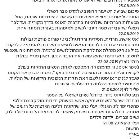
מסבירה למה הצעד של היועמ"ש לוקח אותנו אחורה בזמן
25.08.2019
סיכום שבועי: השיעור החשוב שלמדנו מבר רפאלי
החום של אוגוסט מוציא מאנשים דווקא את היצירתיות שבהם, החל
מפעילות חברתיות שנלחמות בתרבות האונס בדרך מקורית, ועד לבר
רפאלי שהעבירה מסר חיובי לנשים ולאימהות בעזרת תמונה אחת
22.08.2019
"אני אישה, חרדית, חסידית ורקדנית": גיטי פורגס פורצת גבולות
גיטי פורגס לא נותנת לכיסוי הראש ולחצאית הארוכה להפריע לה לרקוד:
בגיל 36 היא מנהלת את להקת המחול לנשים 'כרמיה', ולמרות מה שאפשר
לחשוב, היא יודעת שהיא עושה את הדבר הנכון. ראיון פורץ גבולות
רותי זוארץ
22.08.2019
ג'ניפר אניסטון: מהמתוקה המסכנה לאחת הנשים החזקות בעולם
לקראת עליית הסדרה המצופה "תוכנית בוקר", ניסינו להבין את הקסם
שעזר לג'ניפר אניסטון לשבור את תקרות הזכוכית הידועות של הוליווד,
ולהיחשב לסיפור הצלחה כבר שלושה עשורים
טליה לוין
21.08.2019
רגע טלוויזיוני נדיר: כדורגל נשים ישראלי על המסך
נבחרת ישראל לנשים שיחקה אמש במשחק ידידות מול קבוצת צ'לסי
מהפריימר ליג האנגלי. יעלי כהן, שחקנית הליגה הארצית על רגעים של
שמחה, התלהבות ואכזבה במשחק שאמור לכבוש את הלבבות של כולם,
נשים וגברים, ילדות וילדים
יעלי כהן
21.08.2019
חדשות
בארץ