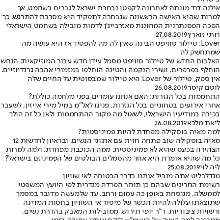
אילנה דוד מונתה לאחרונה לקפטן נבחרת ישראל לגברים בשחמט, אך
למרות שהיא האישה הראשונה שנבחרה לתפקיד היא מסרבת להתרגש. כך
הפכה הפסנתרנית המחוננת מאזרבייג'ן לדמות מובילה בשחמט הישראלי
רותי זוארץ
27.08.2019
Lover: טיילור סוויפט הבינה שאין לה מה להפסיד אז היא עושה מה
שמתחשק לה
האלבום החדש של טיילור סוויפט מסמל עידן חדש עבור המוזיקאית: הנחש
הוחלף בפרפרים, ושירי הנקמה והטינה הוחלפו במזמורי אהבה גרנדיוזיים.
אין ספק, טיילור של Lover היא טיילור שמבסוטית על החיים שלה
לוטם קיסר
26.08.2019
התחממות בכל הגזרות: האם אנחנו עומדים בפני מלחמה כוללת?
אחרי אירועים בטחוניים בכל הגזרות, פנינו לאל"מ במיל מירי אייזין, לשעבר
בכירה במודיעין הישראלי, לשאול מה מקור ההתחממות ולאן כל זה הולך
ליאת מלכא
26.08.2019
למה מאיה בוסקילה מפחדת להיות פמיניסטית?
מאיה בוסקילה שוב פתחה חזית עם ארגוני הנשים, ובראיון לחדשות 12
הצהירה בכעס שהיא לא פמיניסטית. ממה הכוכבת מפחדת, ולמה למרות
כל מה שהיא אומרת היא אחד מהסמלים הבולטים של הפמיניזם בישראל?
ליה לוי
25.08.2019
מנדלבליט אתה מוביל אותנו בדרך הבטוחה לאי שוויון
רשימת החריגים שבהם כן תותר הפרדה מגדרית לפי היועץ המשפטי
לממשלה, מנוסחת באופן כה עמום ורחב, עד שלמעשה מדובר במסמך
שתוצאתו עלולה להיות הכשר של מיסוד אי השוויון בחסות המדינה
ורשויות ציבוריות. ד"ר יופי תירוש, ממובילות המאבק בהדרת נשים,