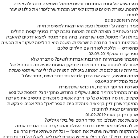
רגע השיא של עונת החתונות נרשם אתמול כשמאיה בוסקילה צעדה
לחופה. עשרת הימים שקדמו לאירוע המתוקשר לימדו את כולנו שיעור
לחיים
איה רז
02.09.2019
אמה נרצחה ע"י מטופל וכעת היא יוצאת למשימת חייה
לפני כשנתיים הוצתה למוות האחות טובה קררו בסניף קופת החולים
בחולון ע"י מטופל. מאז שנרצחה, בתה נופר מנסה למצוא דרכים להיאבק
באלימות הגואה בחברה הישראלית. השנה היא החליטה לעקור את הבעיה
מהשורש – וללכת לשוחח עם הילדים שלכם
נופר קררו אסלן
02.09.2019
חשבתן שהבחירות הקרובות אבודות לנשים? מתברר שלא
אסור לנו לפספס את ההזדמנות לתיקון הטעות שנעשתה בסבב א' של
בחירות 2019 לכנסת. "אנחנו, ביכולת הנשית שלנו לייצר שיתופי פעולה,
שיחה ומעשה, נראה את הדרך למנהיגות יותר נשית, יותר שלנו"
ענבל מנדלר
02.09.2019
מערכת החינוך קורסת, אז כדאי שתתעוררו
מורה מתחיל מרוויח 5,800 שקלים בחודש. מחנך יקבל תוספת של 600
שקלים. אז מה הפלא שכל כך הרבה אנשים מוכשרים נוטשים את מערכת
החינוך? שרון דיין בן מאיר, מנהלת בית הספר "ארן" בתל אביב, מבקשת
מההורים לצאת לרחובות
שרון דיין בן מאיר
01.09.2019
כובשת את העולם: מה סוד הקסם של בילי אייליש?
יש לה מיליוני מעריצים ברחבי העולם והמבקרים כבר הגדירו אותה
כ"התקווה החדשה שתציל את הפופ" – וכל זה כשהיא עדיין גרה עם
ההורים. בגיל 17 בלבד בילי אייליש הופכת לאט לאט לקולו של דור ומגדירה