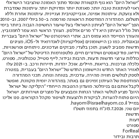
"ישראל היום" הוא גוף תקשורת שנוסד מתוך האמונה שהציבור הישראלי
ראוי לעיתונות טובה יותר, מאוזנת יותר ומדויקת יותר. עיתונות שמדברת
ולא צועקת. עיתונות אמינה, אובייקטיבית ועניינית. עיתונות אחרת וללא
תשלום. המהדורה המודפסת הראשונה פורסמה ב-30 ביולי 2007, וב-2010
הפך "ישראל היום" לעיתון הישראלי בעל שיעור החשיפה הגבוה ביותר בימי
חול. מו"ל העיתון היא ד"ר מרים אדלסון. העורך הראשי הוא עמר לחמנוביץ,
והעורך המייסד הוא עמוס רגב. אתרי האינטרנט של "ישראל היום" בעברית
ובאנגלית, כמו כן היישומונים (אפליקציות) לאנדרואיד ול-iOS, מציגים
חדשות מסביב לשעון, תוכן בלעדי, מבזקים ועדכונים, ניתוחים ופרשנויות,
וידיאו, פודקאסטים ושידורים חיים. פלטפורמות הדיגיטל של "ישראל היום"
כוללות ערוצי חדשות ודעות, תרבות ובידור, לייף סטייל, טכנולוגיה, ספורט,
כלכלה וצרכנות, בריאות, חיילים, אוכל, יהדות, תיירות ורכב. ב-2021 עלו
לאוויר האתר החדש והיישומון החדש של "ישראל היום" בעברית, במטרה
לספק לגולשים חוויה מהירה, עדכנית, בטוחה ונוחה. תכני המהדורה
המודפסת של העיתון זמינים גם באתר, במהדורה יומית מקוונת, ואפשר
לקבל אותם גם בניוזלטר. מועדון ההטבות הייחודי "הקליקה של ישראל
היום" מציע לגולשי האתר הנחות ומבצעים על מוצרים ושירותים. ישראל
היום פתוח להערות, לביקורת ולהצעות לשיפור מקהל הקוראים. פנו אלינו
במייל hayom@israelhayom.co.il.
יום שני, 13.7.2026
כ"ח בתמוז תשפ"ו
חדשות
דעות
ספורט
ForReal
תרבות ובידור