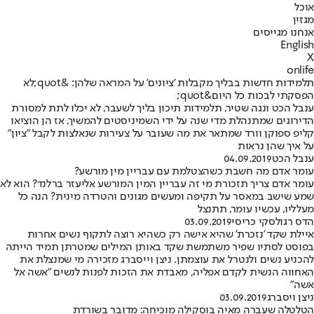
אוכל
מגזין
אנחנו מגייסים
English
X
onlife
תלמידות חדשות בבליך מקבלות 'ציונים' על המראה שלהן: &quot;לא
הפסקתי לבכות כל היום&quot;
ענבל הכט ונגה שטיר, תלמידות תיכון בליך לשעבר, לא יכלו לתת למסורת
הדירוגים שמתנהלת מדי שנה על ידי השמיניסטים להמשיך, אז הן הוציאו
קליפ ספוקן וורד שמתאר את מה שעובר על צעירות שנאלצות לקבל "ציון"
על איך שהן נראות
ענבל הכט
04.09.2019
עומר אדם מה חשבת כשהצטלמת עם עבריין מין מורשע?
עומר אדם צריך תזכורת מי זה עבריין המין המורשע אליעזר ברלנד? הוא לא
שמע שישב במאסר על תקיפה ומעשים מגונים והטרדה מינית? הנה כל
מעלליו, עכשיו עומר, תתנצל
הדס רגולסקי כריסי
03.09.2019
איילת שקד 'נזכרת' שהיא אישה רק כשהיא רוצה לתקוף נשים אחרות
בפוסט לסתיו שפיר משתמשת שקד באותן המילים שמטרתן תמיד הייתה
להכניע נשים ולנטרל את עוצמתן. ניצן וייסברג מזכירה מי שמנצלת את
האחווה הנשית לקדם אפליה, מאבדת את הזכות לפנות לנשים ״אשה אל
אשה״
ניצן ויסברג
03.09.2019
הטלטלה שעברה מאיה בוסקילה מוכיחה: מדובר בשורדת