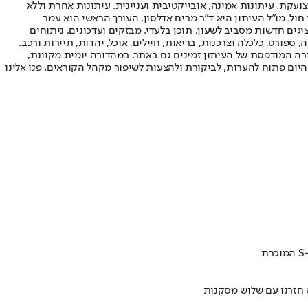
ועקת. עיתונות אמינה, אובייקטיבית ועניינית. עיתונות אחרת וללא
עור החשיפה הגבוה ביותר בימי חול. מו"ל העיתון היא ד"ר מרים אדלסון. העורך הראשי הוא עמר
 והעורך המייסד הוא עמוס רגב. אתרי האינטרנט של "ישראל היום" בעברית ובאנגלית, כמו כן היישומונים (אפליקציות) לאנדרואיד ול-iOS, מציגים חדשות מסביב לשעון, תוכן בלעדי, מבזקים ועדכונים, ניתוחים
, ספורט, כלכלה וצרכנות, בריאות, חיילים, אוכל, יהדות, תיירות ורכב.
דורה המודפסת של העיתון זמינים גם באתר, במהדורה יומית מקוונת,
היום פתוח להערות, לביקורת ולהצעות לשיפור מקהל הקוראים. פנו אלינו