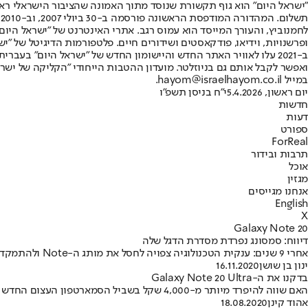
"ישראל היום" הוא גוף תקשורת שנוסד מתוך האמונה שהציבור הישראלי ראוי 
ת
ופרשנויות, וידיאו, פודקאסטים ושידורים חיים. פלטפורמות הדיגיטל של "ישרא
ב-2021 עלו לאוויר האתר החדש והיישומון החדש של "ישראל היום" בע
ואפשר לקבל אותם גם בניוזלטר. מועדון ההטבות הייחודי "הקליקה של ישרא
במייל hayom@israelhayom.co.il.
יום ראשון, 5.4.2026
י"ח בניסן תשפ"ו
חדשות
דעות
ספורט
ForReal
תרבות ובידור
אוכל
מגזין
אנחנו מגייסים
English
X
Galaxy Note 20
דיווח: סמסונג נפרדת מסדרת הדגל שלה
אחרי 9 שנים: ענקית הטכנולוגיה צפויה לחסל את מותג ה-Note ולהתמקד במכשירים דגל האחרים שלה – בהם הסאמרטפונים המתקפלים וסדרת ה-S המוכרת
ינון בן שושן
16.11.2020
בדקנו את ה-Galaxy Note 20 Ultra
האם שווה להיפרד מיותר מ-4,000 שקל בשביל הסמארטפון העצום החדש של סמסונג? תלוי איך מסתכלים על זה • אחרי שבוע עם מכשיר הדגל החדש חזרנו עם שלוש מסקנות
אהוד קינן
18.08.2020