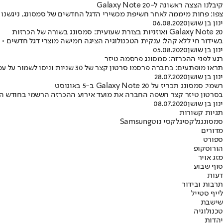
קיבלנו הצצה ראשונה ל-Galaxy Note 20
צפו: פחות מיממה לאחר חשיפת מכשירי הדגל החדשים של סמסונג, ניגשנו
ינון בן שושן
06.08.2020
Galaxy Note 20 ואוזניות בצורת שעועית: סמסונג בשורה של הכרזות
בשידור חי ללא קהל: ענקית הטכנולוגיה הציגה חמישה מוצרי דגל חדשים 
ינון בן שושן
05.08.2020
רגע לפני ההכרזה: סמסונג פרסמה טיזר
תראו מופתעים: בחברה פרסמו סרטון קצר של 30 שניות וניסו לשמור על עמימות, אלא שכל המוצרים נחשפו כבר בהדלפות • האירוע יתקיים בשבוע הבא ללא קהל
ינון בן שושן
28.07.2020
רשמי: סמסונג תכריז על Galaxy Note 20 ב-5 באוגוסט
בסרטון טיזר קצר חשפה החברה את מועד אירוע ההכרזה הרשמי בחודש הבא 
ינון בן שושן
08.07.2020
תגיות קשורות
סמסונג
גלקסי
גלקסי נוט
Samsung
מדורים
ספורט
הורוסקופ
מזג אויר
סוף שבוע
דעות
תרבות ובידור
לייף סטייל
שישבת
טכנולוגיה
יהדות