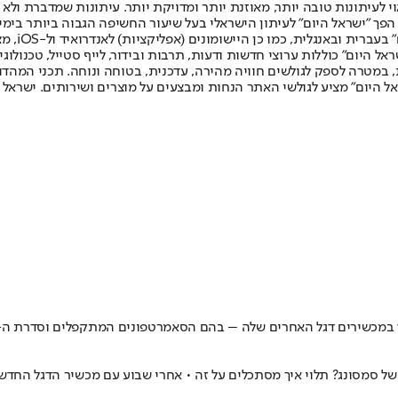
לעיתונות טובה יותר, מאוזנת יותר ומדויקת יותר. עיתונות שמדברת ולא צ
שלום. המהדורה המודפסת הראשונה פורסמה ב-30 ביולי 2007, וב-2010 הפך "ישראל היום" לעיתון הישראלי בעל שי
לחמנוביץ,
ל היום" כוללות ערוצי חדשות ודעות, תרבות ובידור, לייף סטייל, טכנולוגיה
ברית, במטרה לספק לגולשים חוויה מהירה, עדכנית, בטוחה ונוחה. תכני המה
ל היום" מציע לגולשי האתר הנחות ומבצעים על מוצרים ושירותים. ישראל 