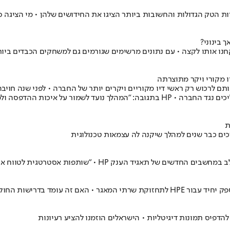
ות הטק הגדולות והחשובות ביותר הציגו את החידושים שלהן • מי הציגה
ו לידינו את מחשב הגיימינג החדש של HP - Victus 16- r0008ng ולקחנו אותו לקצה • עם נתונים מרשימים 
ייצוגית בנושא זה • כעת פנתה המועצה לרשות התחרות בבקשה לנקוט הליכים נגד החברה • 
ת
רמים חיצוניים? • פרסום ראשון