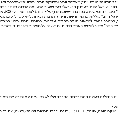
לעיתונות טובה יותר, מאוזנת יותר ומדויקת יותר. עיתונות שמדברת ולא צ
שלום. המהדורה המודפסת הראשונה פורסמה ב-30 ביולי 2007, וב-2010 הפך "ישראל היום" לעיתון הישראלי בעל שי
לחמנוביץ,
ל היום" כוללות ערוצי חדשות ודעות, תרבות ובידור, לייף סטייל, טכנולוגיה
ברית, במטרה לספק לגולשים חוויה מהירה, עדכנית, בטוחה ונוחה. תכני המה
ל היום" מציע לגולשי האתר הנחות ומבצעים על מוצרים ושירותים. ישראל 
דים הגדולים בעולם הסביר למה החברה שלו לא רק שאינה מגבירה את תמיכת
תחום ומבטיחות שהוא עתיד לשנות את עולמנו