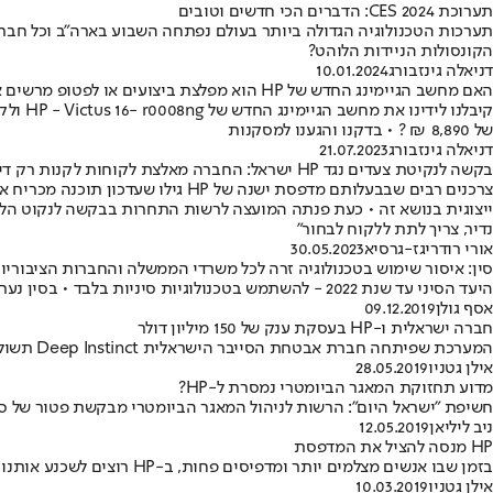
תערוכת CES 2024: הדברים הכי חדשים וטובים
תערכות הטכנולוגיה הגדולה ביותר בעולם נפתחה השבוע בארה"ב וכל חבר
הקונסולות הניידות הלוהט?
דניאלה גינזבורג
10.01.2024
האם מחשב הגיימינג החדש של HP הוא מפלצת ביצועים או לפטופ מרשים אך בינוני?
קיבלנ
של 8,890 ₪ ? • בדקנו והגענו למסקנות
דניאלה גינזבורג
21.07.2023
בקשה לנקיטת צעדים נגד HP ישראל: החברה מאלצת לקוחות לקנות רק דיו מקורי ויקר מתוצרתה
נדיר, צריך לתת ללקוח לבחור"
אורי רודריגז-גרסיא
30.05.2023
סין: איסור שימוש בטכנולוגיה זרה לכל משרדי הממשלה והחברות הציבוריו
היעד הסיני עד שנת 2022 - להשתמש בטכנולוגיות סיניות בלבד • בסין נערכים כבר שנים למהלך שיקנה לה עצמאות טכנולוגית
אסף גולן
09.12.2019
חברה ישראלית ו-HP בעסקת ענק של 150 מיליון דולר
המערכת שפיתחה חברת אבטחת הסייבר הישראלית Deep Instinct תשולב במחשבים החדשים של תאגיד הענק HP • "שותפות אסטרטגית לטווח ארוך"
אילן גטניו
28.05.2019
מדוע תחזוקת המאגר הביומטרי נמסרת ל-HP?
חשיפת "ישראל היום": הרשות לניהול המאגר הביומטרי מבקשת פטור של ספק יחיד עבור HPE לתחזוקת שרתי המאגר • האם זה עומד בדרישות החוק לצמצום הגישה לגו
ניב ליליאן
12.05.2019
HP מנסה להציל את המדפסת
בזמן שבו אנשים מצלמים יותר ומדפיסים פחות, ב-HP רוצים לשכנע אותנו להדפיס תמונות דיגיטליות • הישראלים הוזמנו להציע רעיונות
אילן גטניו
10.03.2019