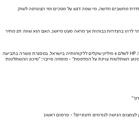
 סדרת מחשבים חדשה, מי שמה דגש על מסכים ומי הצטרפה לשוק
שגורמים גם למשחקים הכבדים ביותר לרוץ בהגדרות גבוהות אך מראה מעט מיושן, האם הוא שווה תג מחיר
צרכנים רבים שבבעלותם מדפסת ישנה של HP גילו שעדכון תוכנה מכריח אותם לרכוש רק ראשי דיו מקוריים ויקרים יותר של החברה • לפני שנה חויבה HP לשלם 6 מיליון שקלים ללקוחותיה בישראל, במסגרת פשרה בתביעה
HP בתגובה: "המהלך נועד לשמור על איכות ההדפסה ולמנוע השתלטות עוינת על המדפסת" • מומחה סייבר: "סיכון ההשתלטות