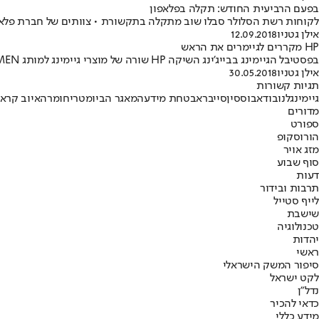
בפעם הרביעית החודש: תקלה בפלאפון
לקוחות רשת הסלולר סבלו שוב מתקלה בתקשורת • צוותים של חברת פלאפון ומהנדסים של
אילן גטניו
12.09.2018
HP מקררים לגיימרים את הראש
בפסטיבל הגיימינג בבייג'ינג השיקה HP שורה של מוצרי גיימינג למותג OMEN, ובראשם אוזניות עם קירור נוזלי לגיימרים
אילן גטניו
30.05.2018
תגיות קשורות
גיימינג
לנובו
דאבוס
סין
סייבר
אבטחת מידע
המאגר הביומטרי
חומרה
איוב קרא
מדורים
ספורט
הורוסקופ
מזג אויר
סוף שבוע
דעות
תרבות ובידור
לייף סטייל
שישבת
טכנולוגיה
יהדות
ראשי
סיפור המשק הישראלי
לקט ישראל
נדל"ן
כדאי להכיר
מידע כללי