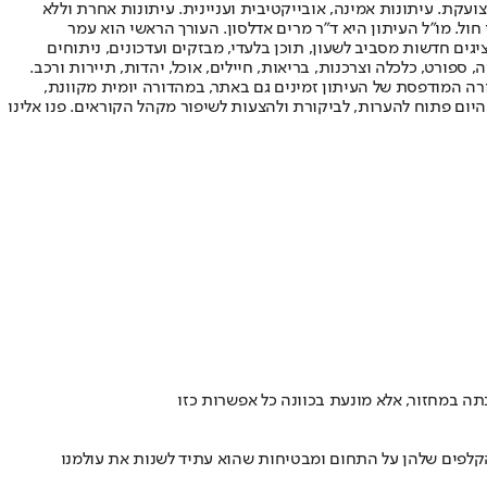
ועקת. עיתונות אמינה, אובייקטיבית ועניינית. עיתונות אחרת וללא
עור החשיפה הגבוה ביותר בימי חול. מו"ל העיתון היא ד"ר מרים אדלסון. העורך הראשי הוא עמר
 והעורך המייסד הוא עמוס רגב. אתרי האינטרנט של "ישראל היום" בעברית ובאנגלית, כמו כן היישומונים (אפליקציות) לאנדרואיד ול-iOS, מציגים חדשות מסביב לשעון, תוכן בלעדי, מבזקים ועדכונים, ניתוחים
, ספורט, כלכלה וצרכנות, בריאות, חיילים, אוכל, יהדות, תיירות ורכב.
דורה המודפסת של העיתון זמינים גם באתר, במהדורה יומית מקוונת,
היום פתוח להערות, לביקורת ולהצעות לשיפור מקהל הקוראים. פנו אלינו
ה במחזור, אלא מונעת בכוונה כל אפשרות כזו