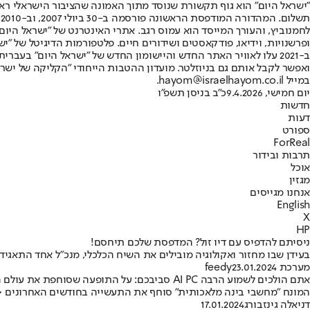
"ישראל היום" הוא גוף תקשורת שנוסד מתוך האמונה שהציבור הישראלי ראוי 
ת
ופרשנויות, וידיאו, פודקאסטים ושידורים חיים. פלטפורמות הדיגיטל של "ישרא
ב-2021 עלו לאוויר האתר החדש והיישומון החדש של "ישראל היום" בע
ואפשר לקבל אותם גם בניוזלטר. מועדון ההטבות הייחודי "הקליקה של ישרא
במייל hayom@israelhayom.co.il.
יום חמישי, 9.4.2026
כ"ב בניסן תשפ"ו
חדשות
דעות
ספורט
ForReal
תרבות ובידור
אוכל
מגזין
אנחנו מגייסים
English
X
HP
ניסיתם להדפיס עם דיו זול? המדפסת שלכם תיחסם!
בעידן שבו מחזור ואקולוגיה מובילים את השיח הכלכלי, מנכ"ל אחד התאגי
מערכת feedy
23.01.2024
אתם הולכים לשמוע הרבה AI PC סביבכם: על התופעה שסוחפת את עולם הטק
המונח "מחשבי בינה מלאכותית" סוחף את התעשייה בחודשים האחרונים • מיקרוסופט, אינטל, HP, DELL, לנובו ורבות נוספות שמות (כמעט) את כל הקלפים שלהן על ה
דניאלה גינזבורג
17.01.2024