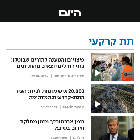
תת קרקעי
פיצויים והמענה לתורים שבוטלו:
בתי החולים יוצאים מהחניונים
מיטל יסעור בית-אור
09.04.2026
20,000 איש מתחת לבית: העיר
התת-קרקעית המדהימה
שהתגלתה בטעות
מערכת feedy
20.07.2023
רומן אברמוביץ' מימן מחלקת
חירום בשיבא
דן לביא
07.05.2020