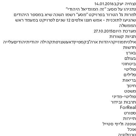
נצחיה יעקב
14.01.2016
נתניהו על מסע: "זה המונדיאל היהודי"
למרות גל הטרור בפרויקט "מסע" רשמו השנה שיא במספר היהודים
שהגיעו לתוכנית • אמש חגגו אלפים 12 שנים לפרויקט במעמד ראש
הממשלה
מערכת היום
27.10.2015
תגיות קשורות
אילנית
מוזיקה
יהדות ארה''ב
קמפיין
דאעש
צרפת
קהילה יהודית
יהודים
עלייה
חדשות
בארץ
בעולם
ביטחוני
פוליטי
פלילים
בריאות
חינוך
משפט
פוליטי-מדיני
תרבות ובידור
ForReal
ספורט
תיירות
אופנה ולייף סטייל
אוכל
טכנולוגיה