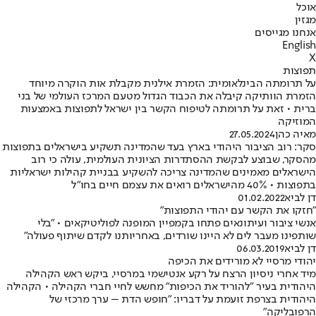
אוכל
מגזין
אנחנו מגייסים
English
X
תפוצות
על תרומתה הבינלאומית: הזמרת אילנית מקבלת אות הוקרה מיוחד
הזמרת הוותיקה קיבלה את הכבוד הגדול מטעם המרכז העולמי של בני
ברית • זאת על תרומתה לטיפוח הקשר בין ישראל לתפוצות באמצעות
המוזיקה
מאיה כהן
27.05.2024
סקר: רוב הציבור היהודי בארץ בעד שהמדינה תשקיע בישראלים בתפוצות
מהסקר, שבוצע לבקשת ההסתדרות הציונית העולמית, עולה כי רוב
הישראלים מאמינים שהמדינה צריכה להשקיע בבניית קהילות ישראליות
בתפוצות • 40% מהישראלים רואים את עצמם חיים בחו"ל
דן לביא
01.02.2022
"חזקו את הקשר עם יהודי התפוצות"
אנשי ציבור ועיתונאים פתחו בקמפיין המופנה לפוליטיקאים • "בלי
שותפינו מעבר לים לא היינו שורדים, באחריותנו לקדם שיתוף פעולה"
דן לביא
06.03.2019
יהודי מרסיי לא מורידים את הכיפה
מיד אחרי ניסיון הרצח על רקע אנטישמי במרסיי, ביקש ראש הקהילה
היהודית בעיר "להוריד את הכיפות" מחשש לחיי חברי הקהילה • הקהילה
היהודית בצרפת זועמת על דבריו: "חופש הדת – ערך מרכזי של
הרפובליקה"