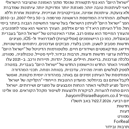
"ישראל היום" הוא גוף תקשורת שנוסד מתוך האמונה שהציבור הישראלי
ראוי לעיתונות טובה יותר, מאוזנת יותר ומדויקת יותר. עיתונות שמדברת
ולא צועקת. עיתונות אמינה, אובייקטיבית ועניינית. עיתונות אחרת וללא
תשלום. המהדורה המודפסת הראשונה פורסמה ב-30 ביולי 2007, וב-2010
הפך "ישראל היום" לעיתון הישראלי בעל שיעור החשיפה הגבוה ביותר בימי
חול. מו"ל העיתון היא ד"ר מרים אדלסון. העורך הראשי הוא עמר לחמנוביץ,
והעורך המייסד הוא עמוס רגב. אתרי האינטרנט של "ישראל היום" בעברית
ובאנגלית, כמו כן היישומונים (אפליקציות) לאנדרואיד ול-iOS, מציגים
חדשות מסביב לשעון, תוכן בלעדי, מבזקים ועדכונים, ניתוחים ופרשנויות,
וידיאו, פודקאסטים ושידורים חיים. פלטפורמות הדיגיטל של "ישראל היום"
כוללות ערוצי חדשות ודעות, תרבות ובידור, לייף סטייל, טכנולוגיה, ספורט,
כלכלה וצרכנות, בריאות, חיילים, אוכל, יהדות, תיירות ורכב. ב-2021 עלו
לאוויר האתר החדש והיישומון החדש של "ישראל היום" בעברית, במטרה
לספק לגולשים חוויה מהירה, עדכנית, בטוחה ונוחה. תכני המהדורה
המודפסת של העיתון זמינים גם באתר, במהדורה יומית מקוונת, ואפשר
לקבל אותם גם בניוזלטר. מועדון ההטבות הייחודי "הקליקה של ישראל
היום" מציע לגולשי האתר הנחות ומבצעים על מוצרים ושירותים. ישראל
היום פתוח להערות, לביקורת ולהצעות לשיפור מקהל הקוראים. פנו אלינו
במייל hayom@israelhayom.co.il.
יום רביעי, 22.7.2026
ח' באב תשפ"ו
חדשות
דעות
ספורט
ForReal
תרבות ובידור