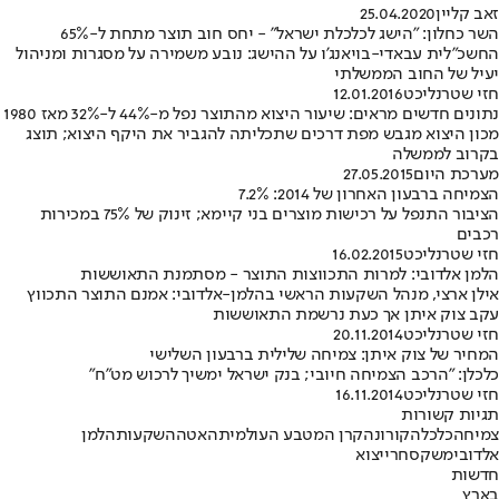
זאב קליין
25.04.2020
השר כחלון: "הישג לכלכלת ישראל" - יחס חוב תוצר מתחת ל-65%
החשכ"לית עבאדי-בויאנג'ו על ההישג: נובע משמירה על מסגרות ומניהול
יעיל של החוב הממשלתי
חזי שטרנליכט
12.01.2016
נתונים חדשים מראים: שיעור היצוא מהתוצר נפל מ-44% ל-32% מאז 1980
מכון היצוא מגבש מפת דרכים שתכליתה להגביר את היקף היצוא; תוצג
בקרוב לממשלה
מערכת היום
27.05.2015
הצמיחה ברבעון האחרון של 2014: 7.2%
הציבור התנפל על רכישות מוצרים בני קיימא; זינוק של 75% במכירות
רכבים
חזי שטרנליכט
16.02.2015
הלמן אלדובי: למרות התכווצות התוצר - מסתמנת התאוששות
אילן ארצי, מנהל השקעות הראשי בהלמן-אלדובי: אמנם התוצר התכווץ
עקב צוק איתן אך כעת נרשמת התאוששות
חזי שטרנליכט
20.11.2014
המחיר של צוק איתן: צמיחה שלילית ברבעון השלישי
כלכלן: "הרכב הצמיחה חיובי; בנק ישראל ימשיך לרכוש מט"ח"
חזי שטרנליכט
16.11.2014
תגיות קשורות
צמיחה
כלכלה
קורונה
קרן המטבע העולמית
האטה
השקעות
הלמן
אלדובי
משק
סחר
ייצוא
חדשות
בארץ