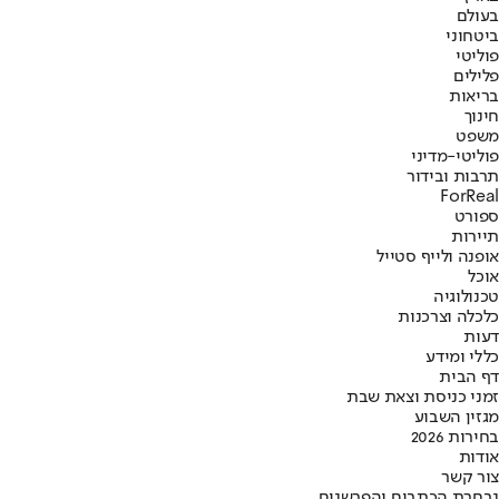
בעולם
ביטחוני
פוליטי
פלילים
בריאות
חינוך
משפט
פוליטי-מדיני
תרבות ובידור
ForReal
ספורט
תיירות
אופנה ולייף סטייל
אוכל
טכנולוגיה
כלכלה וצרכנות
דעות
כללי ומידע
דף הבית
זמני כניסת וצאת שבת
מגזין השבוע
בחירות 2026
אודות
צור קשר
נבחרת הכתבים והפרשנים