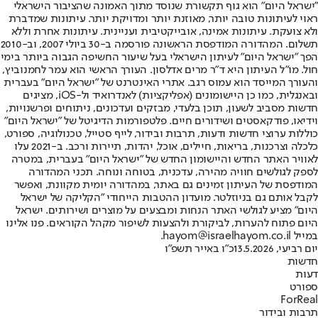
"ישראל היום" הוא גוף תקשורת שנוסד מתוך האמונה שהציבור הישראלי
ראוי לעיתונות טובה יותר, מאוזנת יותר ומדויקת יותר. עיתונות שמדברת
ולא צועקת. עיתונות אמינה, אובייקטיבית ועניינית. עיתונות אחרת וללא
תשלום. המהדורה המודפסת הראשונה פורסמה ב-30 ביולי 2007, וב-2010
הפך "ישראל היום" לעיתון הישראלי בעל שיעור החשיפה הגבוה ביותר בימי
חול. מו"ל העיתון היא ד"ר מרים אדלסון. העורך הראשי הוא עמר לחמנוביץ,
והעורך המייסד הוא עמוס רגב. אתרי האינטרנט של "ישראל היום" בעברית
ובאנגלית, כמו כן היישומונים (אפליקציות) לאנדרואיד ול-iOS, מציגים
חדשות מסביב לשעון, תוכן בלעדי, מבזקים ועדכונים, ניתוחים ופרשנויות,
וידיאו, פודקאסטים ושידורים חיים. פלטפורמות הדיגיטל של "ישראל היום"
כוללות ערוצי חדשות ודעות, תרבות ובידור, לייף סטייל, טכנולוגיה, ספורט,
כלכלה וצרכנות, בריאות, חיילים, אוכל, יהדות, תיירות ורכב. ב-2021 עלו
לאוויר האתר החדש והיישומון החדש של "ישראל היום" בעברית, במטרה
לספק לגולשים חוויה מהירה, עדכנית, בטוחה ונוחה. תכני המהדורה
המודפסת של העיתון זמינים גם באתר, במהדורה יומית מקוונת, ואפשר
לקבל אותם גם בניוזלטר. מועדון ההטבות הייחודי "הקליקה של ישראל
היום" מציע לגולשי האתר הנחות ומבצעים על מוצרים ושירותים. ישראל
היום פתוח להערות, לביקורת ולהצעות לשיפור מקהל הקוראים. פנו אלינו
במייל hayom@israelhayom.co.il.
יום רביעי, 13.5.2026
כ"ו באייר תשפ"ו
חדשות
דעות
ספורט
ForReal
תרבות ובידור