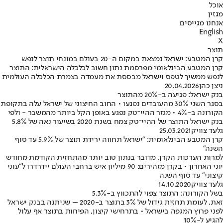
אוכל
מגזין
אנחנו מגייסים
English
X
תוצר
קרן המטבע: ישראל נמצאת במקום ה-20 בעולם במונחי תוצר לנפש
קרן המטבע הבינלאומי מפרסמת נתון חשוב לכלכלה הישראלית: התוצר
לנפש ממשיך לטפס וישראל מבססת את מעמדה בצמרת הכלכלה העולמית
ניצן כהן
20.04.2026
בנק ישראל: פגיעה ב-20% מהתוצר
בסגר השני 30% מהעובדים נפגעו • החוב החיצוני של ישראל עלה בתקופת
הקורונה ב-4% • מגזר ההיי־טק נפגע באופן הקל ביותר מהמשבר - ולפי
בנק ישראל התוצר של ההיי־טק צמח בשנת 2020 בשיעור נאה של 5.8%
גלעד צוויק
25.03.2021
קרן המטבע הבינלאומית: "ישראל תחווה ירידת תוצר של 5.9% עד סוף
השנה"
למרות הערכות הקרן, מדובר בנתון טוב יותר מהתחזית הקודמת מחודש
יוני האחרון • בקרן מזהירים: 90 מיליון איש ברחבי העולם יידרדרו ל"עוני
קיצוני" עד סוף השנה
גלעד צוויק
14.10.2020
בשל הקורונה: התוצר צפוי להתכווץ ב-5.3%
זאת, לעומת תחזית גידול של 3% בתוצר ב-2020 – שניתנה בבנק ישראל
לפני פרוץ המגפה בישראל • בתרחישי קיצון, הפיחות בתוצר אף עלול
להגיע ל-10%