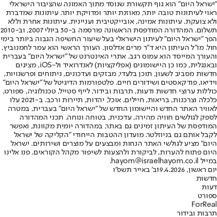
"ישראל היום" הוא גוף תקשורת שנוסד מתוך האמונה שהציבור הישראלי
ראוי לעיתונות טובה יותר, מאוזנת יותר ומדויקת יותר. עיתונות שמדברת
ולא צועקת. עיתונות אמינה, אובייקטיבית ועניינית. עיתונות אחרת וללא
תשלום. המהדורה המודפסת הראשונה פורסמה ב-30 ביולי 2007, וב-2010
הפך "ישראל היום" לעיתון הישראלי בעל שיעור החשיפה הגבוה ביותר בימי
חול. מו"ל העיתון היא ד"ר מרים אדלסון. העורך הראשי הוא עמר לחמנוביץ,
והעורך המייסד הוא עמוס רגב. אתרי האינטרנט של "ישראל היום" בעברית
ובאנגלית, כמו כן היישומונים (אפליקציות) לאנדרואיד ול-iOS, מציגים
חדשות מסביב לשעון, תוכן בלעדי, מבזקים ועדכונים, ניתוחים ופרשנויות,
וידיאו, פודקאסטים ושידורים חיים. פלטפורמות הדיגיטל של "ישראל היום"
כוללות ערוצי חדשות ודעות, תרבות ובידור, לייף סטייל, טכנולוגיה, ספורט,
כלכלה וצרכנות, בריאות, חיילים, אוכל, יהדות, תיירות ורכב. ב-2021 עלו
לאוויר האתר החדש והיישומון החדש של "ישראל היום" בעברית, במטרה
לספק לגולשים חוויה מהירה, עדכנית, בטוחה ונוחה. תכני המהדורה
המודפסת של העיתון זמינים גם באתר, במהדורה יומית מקוונת, ואפשר
לקבל אותם גם בניוזלטר. מועדון ההטבות הייחודי "הקליקה של ישראל
היום" מציע לגולשי האתר הנחות ומבצעים על מוצרים ושירותים. ישראל
היום פתוח להערות, לביקורת ולהצעות לשיפור מקהל הקוראים. פנו אלינו
במייל hayom@israelhayom.co.il.
יום ראשון, 19.4.2026
ב' באייר תשפ"ו
חדשות
דעות
ספורט
ForReal
תרבות ובידור