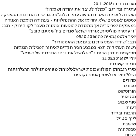
מערכת היום
20.11.2016
עתירה נגד רגב: "מפלה לטובה את יהודה ושומרון"
האגודה לזכויות האזרח הגישה עתירה לבג"צ כנגד שרת התרבות המעניקה
כספים לאומנים שלא יחרימו את ההתנחלויות • בעתירה תומכת האגודה
במענקים לפריפריה אך מתנגדת להופעות אומנות מעבר לקו הירוק • רגב:
"זו עתירה פוליטית, אזרחי ישראל שגרים ביו"ש אינם סוג ב'"
יאיר אלטמן
,
מאיה כהן
05.10.2016
רגב: "שודדי העתיקות גונבים את ההיסטוריה"
רשות העתיקות תצא במבצע חסר תקדים לאיתור המגילות הגנוזות
מתקופת חורבן הבית • "יש להציל את נכסי התרבות של ישראל"
יורי ילון
25.05.2016
תגיות קשורות
מירי רגב
חוק הקולנוע
כנסת ישראל
אלכוהול מזויף
מתנול
הר הרצל
חגיגות
ה-70
יו
יולי אדלשטיין
אסתי זקהיים
מדורים
ספורט
הורוסקופ
מזג אויר
סוף שבוע
דעות
תרבות ובידור
לייף סטייל
שישבת
טכנולוגיה
יהדות