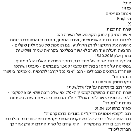
אוכל
מגזין
אנחנו מגייסים
English
X
שרת התרבות
אושר התיקון לחוק הקולנוע של השרה רגב
למרות התנגדות האופוזיציה, ועדת החינוך, התרבות והספורט בכנסת
אישרה את התיקון לחוק הקולנוע, עם תוספת של 20 מיליון שקלים •
ההצעה תעלה עוד הערב לאישור במליאה בקריאה שנייה ושלישית
גדעון אלון
15.10.2018
פליקס סיבוני, אביה של מירי רגב, נחקר בפרשת האלכוהול המזויף
בפשיטה על מחסן בבעלותו נמצאו 1,500 בקבוקים • סיבוני ושותפו
שוחררו בתנאים מגבילים • רגב: "אבי נפל קורבן לתרמית, מאמינה ביושרו
ובהגינותו"
ניקי גוטמן
01.08.2018
מירי רגב במתקפה על יולי אדלשטיין
שרת התרבות בהשקת קמפיין ה-70: "מי שלא רוצה שלא יבוא לטקס" •
"למי זה מפריע שרה"מ ינאם?!" • יו"ר הכנסת כינה את השרה בשיחות
סגורות: "מטרד"
מאיה כהן
01.04.2018
רגב: "קומץ אומנים רדיקליים בוגדים בדמוקרטיה"
רגב הגיבה על דבריה של השחקנית אסתי זקהיים כפי שפורסמו בגלובס:
"מירי רגב בוגדת בתפקידה - היא קודם כל שרת התרבות ורק אחר כך
חברת ליכוד"