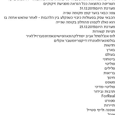
השריפה כתוצאה ככל הנראה מפגיעת זיקוקים
מערכת היום
31.12.2015
צפו: כבאי בוער קפץ מקומה שניה
הכבאי עסק בפעולות כיבוי כשנקלע בין הלהבות • לאחר שהאש אחזה בו
הוא נאלץ לקפוץ מהחלון בקומה שנייה
מערכת היום
23.12.2015
תגיות קשורות
לוס אנג'לס
תל אביב יפו
דלק
הונאה
פישינג
אמזונס
ברזיל
ז'איר
בולסונארו
לאונרדו דיקפריו
משבר אקלים
חדשות
בארץ
בעולם
ביטחוני
פוליטי
פלילים
בריאות
חינוך
משפט
פוליטי-מדיני
תרבות ובידור
ForReal
ספורט
תיירות
אופנה ולייף סטייל
אוכל