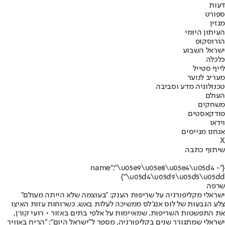
דעות
ספורט
מגזין
העיתון היומי
הורוסקופ
ישראל השבוע
כלכלה
לייף סטייל
מעריב לנוער
טכנולוגיה מדע וסביבה
העולם
משחקים
פודקאסטים
וידאו
אנחנו מגייסים
X
שיתוף כתבה
{"name":"\u05e9\u05e8\u05e4\u05d4 -
\u05d4\u05d9\u05d5\u05dd"}
שרפה
ישראלי מקליפורניה על שריפות הענק: "בעוצמה שלא הייתה מעולם"
צלע הגבעות של לוס אנג'לס ממשיכה לעלות באש, כשרוחות עזות האיצו
את התפשטות השריפות, שמאיימות על אלפי בתים באזור • רועי קורן,
ישראלי שמתגורר שנים בקליפורניה, מספר ל"ישראל היום": "הריח באוויר