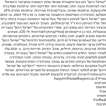
"ישראל היום" הוא גוף תקשורת שנוסד מתוך האמונה שהציבור הישראלי
ראוי לעיתונות טובה יותר, מאוזנת יותר ומדויקת יותר. עיתונות שמדברת
ולא צועקת. עיתונות אמינה, אובייקטיבית ועניינית. עיתונות אחרת וללא
תשלום. המהדורה המודפסת הראשונה פורסמה ב-30 ביולי 2007, וב-2010
הפך "ישראל היום" לעיתון הישראלי בעל שיעור החשיפה הגבוה ביותר בימי
חול. מו"ל העיתון היא ד"ר מרים אדלסון. העורך הראשי הוא עמר לחמנוביץ,
והעורך המייסד הוא עמוס רגב. אתרי האינטרנט של "ישראל היום" בעברית
ובאנגלית, כמו כן היישומונים (אפליקציות) לאנדרואיד ול-iOS, מציגים
חדשות מסביב לשעון, תוכן בלעדי, מבזקים ועדכונים, ניתוחים ופרשנויות,
וידיאו, פודקאסטים ושידורים חיים. פלטפורמות הדיגיטל של "ישראל היום"
כוללות ערוצי חדשות ודעות, תרבות ובידור, לייף סטייל, טכנולוגיה, ספורט,
כלכלה וצרכנות, בריאות, חיילים, אוכל, יהדות, תיירות ורכב. ב-2021 עלו
לאוויר האתר החדש והיישומון החדש של "ישראל היום" בעברית, במטרה
לספק לגולשים חוויה מהירה, עדכנית, בטוחה ונוחה. תכני המהדורה
המודפסת של העיתון זמינים גם באתר, במהדורה יומית מקוונת, ואפשר
לקבל אותם גם בניוזלטר. מועדון ההטבות הייחודי "הקליקה של ישראל
היום" מציע לגולשי האתר הנחות ומבצעים על מוצרים ושירותים. ישראל
היום פתוח להערות, לביקורת ולהצעות לשיפור מקהל הקוראים. פנו אלינו
במייל hayom@israelhayom.co.il.
מבזקים
חדשות
אוכל
תשחץ
ForReal
תרבות