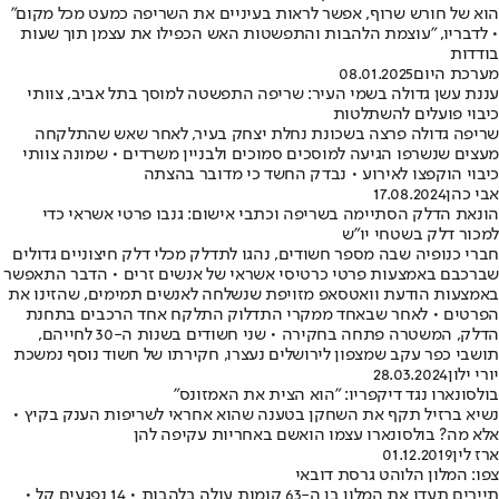
הוא של חורש שרוף, אפשר לראות בעיניים את השריפה כמעט מכל מקום"
• לדבריו, "עוצמת הלהבות והתפשטות האש הכפילו את עצמן תוך שעות
בודדות
מערכת היום
08.01.2025
עננת עשן גדולה בשמי העיר: שריפה התפשטה למוסך בתל אביב, צוותי
כיבוי פועלים להשתלטות
שריפה גדולה פרצה בשכונת נחלת יצחק בעיר, לאחר שאש שהתלקחה
מעצים שנשרפו הגיעה למוסכים סמוכים ולבניין משרדים • שמונה צוותי
כיבוי הוקפצו לאירוע • נבדק החשד כי מדובר בהצתה
אבי כהן
17.08.2024
הונאת הדלק הסתיימה בשריפה וכתבי אישום: גנבו פרטי אשראי כדי
למכור דלק בשטחי יו״ש
חברי כנופיה שבה מספר חשודים, נהגו לתדלק מכלי דלק חיצוניים גדולים
שברכבם באמצעות פרטי כרטיסי אשראי של אנשים זרים • הדבר התאפשר
באמצעות הודעת וואטסאפ מזויפת שנשלחה לאנשים תמימים, שהזינו את
הפרטים • לאחר שבאחד ממקרי התדלוק התלקח אחד הרכבים בתחנת
הדלק, המשטרה פתחה בחקירה • שני חשודים בשנות ה-30 לחייהם,
תושבי כפר עקב שמצפון לירושלים נעצרו, חקירתו של חשוד נוסף נמשכת
יורי ילון
28.03.2024
בולסונארו נגד דיקפריו: "הוא הצית את האמזונס"
נשיא ברזיל תקף את השחקן בטענה שהוא אחראי לשריפות הענק בקיץ •
אלא מה? בולסונארו עצמו הואשם באחריות עקיפה להן
ארז לין
01.12.2019
צפו: המלון הלוהט גרסת דובאי
תיירים תעדו את המלון בן ה-63 קומות עולה בלהבות • 14 נפגעים קל •