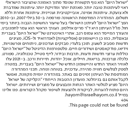
"ישראל היום" הוא גוף תקשורת שנוסד מתוך האמונה שהציבור הישראלי
ראוי לעיתונות טובה יותר, מאוזנת יותר ומדויקת יותר. עיתונות שמדברת
ולא צועקת. עיתונות אמינה, אובייקטיבית ועניינית. עיתונות אחרת וללא
תשלום. המהדורה המודפסת הראשונה פורסמה ב-30 ביולי 2007, וב-2010
הפך "ישראל היום" לעיתון הישראלי בעל שיעור החשיפה הגבוה ביותר בימי
חול. מו"ל העיתון היא ד"ר מרים אדלסון. העורך הראשי הוא עמר לחמנוביץ,
והעורך המייסד הוא עמוס רגב. אתרי האינטרנט של "ישראל היום" בעברית
ובאנגלית, כמו כן היישומונים (אפליקציות) לאנדרואיד ול-iOS, מציגים
חדשות מסביב לשעון, תוכן בלעדי, מבזקים ועדכונים, ניתוחים ופרשנויות,
וידיאו, פודקאסטים ושידורים חיים. פלטפורמות הדיגיטל של "ישראל היום"
כוללות ערוצי חדשות ודעות, תרבות ובידור, לייף סטייל, טכנולוגיה, ספורט,
כלכלה וצרכנות, בריאות, חיילים, אוכל, יהדות, תיירות ורכב. ב-2021 עלו
לאוויר האתר החדש והיישומון החדש של "ישראל היום" בעברית, במטרה
לספק לגולשים חוויה מהירה, עדכנית, בטוחה ונוחה. תכני המהדורה
המודפסת של העיתון זמינים גם באתר, במהדורה יומית מקוונת, ואפשר
לקבל אותם גם בניוזלטר. מועדון ההטבות הייחודי "הקליקה של ישראל
היום" מציע לגולשי האתר הנחות ומבצעים על מוצרים ושירותים. ישראל
היום פתוח להערות, לביקורת ולהצעות לשיפור מקהל הקוראים. פנו אלינו
במייל hayom@israelhayom.co.il.
404
This page could not be found.