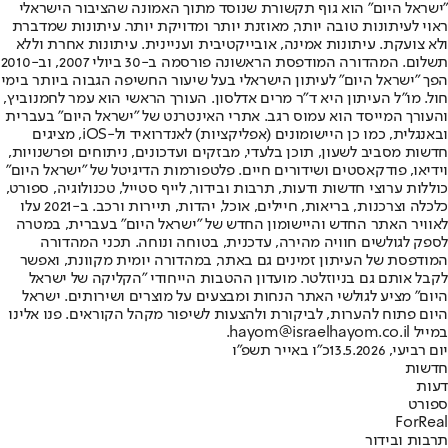
"ישראל היום" הוא גוף תקשורת שנוסד מתוך האמונה שהציבור הישראלי
ראוי לעיתונות טובה יותר, מאוזנת יותר ומדויקת יותר. עיתונות שמדברת
ולא צועקת. עיתונות אמינה, אובייקטיבית ועניינית. עיתונות אחרת וללא
תשלום. המהדורה המודפסת הראשונה פורסמה ב-30 ביולי 2007, וב-2010
הפך "ישראל היום" לעיתון הישראלי בעל שיעור החשיפה הגבוה ביותר בימי
חול. מו"ל העיתון היא ד"ר מרים אדלסון. העורך הראשי הוא עמר לחמנוביץ,
והעורך המייסד הוא עמוס רגב. אתרי האינטרנט של "ישראל היום" בעברית
ובאנגלית, כמו כן היישומונים (אפליקציות) לאנדרואיד ול-iOS, מציגים
חדשות מסביב לשעון, תוכן בלעדי, מבזקים ועדכונים, ניתוחים ופרשנויות,
וידיאו, פודקאסטים ושידורים חיים. פלטפורמות הדיגיטל של "ישראל היום"
כוללות ערוצי חדשות ודעות, תרבות ובידור, לייף סטייל, טכנולוגיה, ספורט,
כלכלה וצרכנות, בריאות, חיילים, אוכל, יהדות, תיירות ורכב. ב-2021 עלו
לאוויר האתר החדש והיישומון החדש של "ישראל היום" בעברית, במטרה
לספק לגולשים חוויה מהירה, עדכנית, בטוחה ונוחה. תכני המהדורה
המודפסת של העיתון זמינים גם באתר, במהדורה יומית מקוונת, ואפשר
לקבל אותם גם בניוזלטר. מועדון ההטבות הייחודי "הקליקה של ישראל
היום" מציע לגולשי האתר הנחות ומבצעים על מוצרים ושירותים. ישראל
היום פתוח להערות, לביקורת ולהצעות לשיפור מקהל הקוראים. פנו אלינו
במייל hayom@israelhayom.co.il.
יום רביעי, 13.5.2026
כ"ו באייר תשפ"ו
חדשות
דעות
ספורט
ForReal
תרבות ובידור