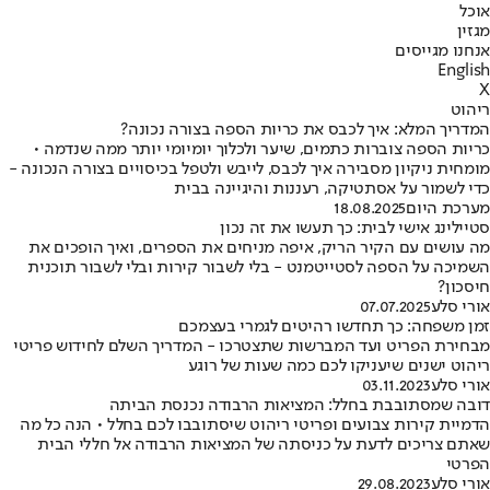
אוכל
מגזין
אנחנו מגייסים
English
X
ריהוט
המדריך המלא: איך לכבס את כריות הספה בצורה נכונה?
כריות הספה צוברות כתמים, שיער ולכלוך יומיומי יותר ממה שנדמה •
מומחית ניקיון מסבירה איך לכבס, לייבש ולטפל בכיסויים בצורה הנכונה -
כדי לשמור על אסתטיקה, רעננות והיגיינה בבית
מערכת היום
18.08.2025
סטיילינג אישי לבית: כך תעשו את זה נכון
מה עושים עם הקיר הריק, איפה מניחים את הספרים, ואיך הופכים את
השמיכה על הספה לסטייטמנט - בלי לשבור קירות ובלי לשבור תוכנית
חיסכון?
אורי סלע
07.07.2025
זמן משפחה: כך תחדשו רהיטים לגמרי בעצמכם
מבחירת הפריט ועד המברשות שתצטרכו - המדריך השלם לחידוש פריטי
ריהוט ישנים שיעניקו לכם כמה שעות של רוגע
אורי סלע
03.11.2023
דובה שמסתובבת בחלל: המציאות הרבודה נכנסת הביתה
הדמיית קירות צבועים ופריטי ריהוט שיסתובבו לכם בחלל • הנה כל מה
שאתם צריכים לדעת על כניסתה של המציאות הרבודה אל חללי הבית
הפרטי
אורי סלע
29.08.2023