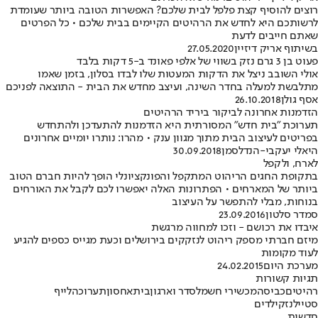
רוצים להוסיף קצת פלפל לבית שלכם? האפשרות הטובה ביותר שעומדת
לרשותכם היא לחדש את הרהיטים הקיימים בבית שלכם • כל הפרטים
שאתם חייבים לדעת
בשיתוף אריק דיזיין
27.05.2020
פעוט בן 3 גרם נזק בשווי של אלפי פאונד ב-5 דקות בלבד
אולי השובב ניצל את הדקות המעטות שלו לבדו בסלון, בזמן שאמו
מתלבשת למעלה בחדר השינה, ועיצב מחדש את הבית - התוצאה לפניכם
אסף גולן
26.10.2018
הזדמנות אחרונה לביקור ביריד הרהיטים
תערוכת "בית חדש" המסורתית היא הזדמנות להתעדכן ולהתחדש
בפריטים לעיצוב הבית מתוך מגוון ענק • מהרו: נותרו יומיים אחרונים
היאלי יעקבי-הנדלסמן
30.09.2018
לארח, ולקפל
בתקופת החגים הריהוט המתקפל והפונקציונלי הופך להיות חברם הטוב
ביותר של המארחים • הפתרונות האלה יאפשרו לכם לקבל את האורחים
בנוחות, מבלי להתפשר על העיצוב
סמדר סלטון
23.09.2016
איבדו את רכושם - וזכו למחווה מרגשת
מיזם חברתי מספק ריהוט לנזקקים בירושלים וכעת מגייס כספים להגיע
לעוד מקומות
מערכת היום
24.02.2015
תגיות קשורות
רהיטים
כביסה
מכשירי חשמל
סדר וארגון
בית
אחסון
תערוכה
לייף
סטייל
נזק
ילדים
חדשות