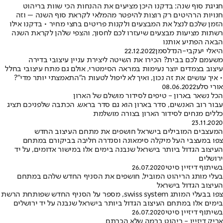
חגיגת סוף שנה: בדקנו היכן מציעים את ההנחות הכי שוות בריהוט
חנויות הרהיטים רק רוצות להיפטר מהמלאי לקראת סוף השנה – וזה
הזמן שלכם לנצל את המבצעים ולקנות פריטים בחצי מחיר • בדקנו אילו
רשתות מציעות מבצעים שיעזרו לכם לחסוך, והצפי שלהן לקראת השנה
הבאה הפתיע אותנו
היאלי יעקבי-הנדלסמן
22.12.2022
משעמם לכם בבית? הכירו את השיטה ליצירת עניין עיצובי בדירה
עיצוב בצמדים יוצר נעימות במראה הסימטרי, אולם גם מתח עיצובי בחלל
• איך עושים את זה נכון, ואיך לא ליפול לטעות ה"התאמצתי יותר מדי"?
אורי סלע
08.06.2022
הכל נשאר בארון - טיפים לסידור מושלם של הארון
עבור רוב האנשים, סדר בארון הוא גם סדר בראש. הכתבה שלפניכם תציג
כללים מנחים לסידור הארון בצורה מושלמת
23.11.2020
המעצבים המובילים בישראל חושפים את מתחם העיצוב החדש
צפו במעצבי העל מיקלה סימאונה וסנדרה חליבה בביקורם במתחם
העיצוב הגדול ביותר בישראל שנבנה בימים אלו במישור אדומים, על יד
ירושלים
בשיתוף דיזיין סיטי
26.07.2020
בעלי מותג הריהוט המוביל, חושפים את הסניף החדש שלהם במתחם
העיצוב הגדול בישראל
צפו בבעלי המותג swiss system, מספר על הסניף החדש שפותחת הרשת
בימים אלו במתחם העיצוב הגדול ביותר בישראל שנבנה על יד ירושלים
בשיתוף דיזיין סיטי
26.07.2020
אריק דיזיין - ריהוט ברמה שלא הכרתם