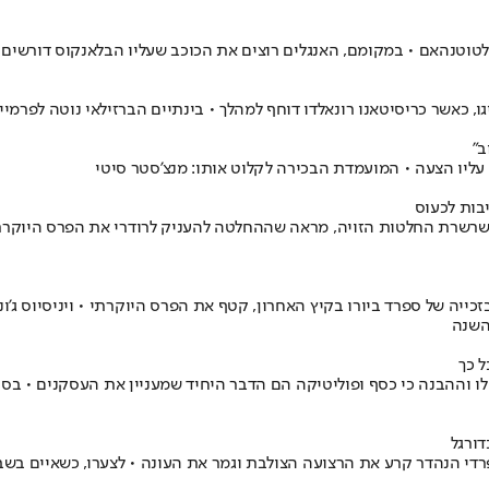
ים את הכוכב שעליו הבלאנקוס דורשים כ-100 מיליון יורו: "פפ גווארדיולה מעריץ גדול שלו" • כל הפר
ו, כאשר כריסיטאנו רונאלדו דוחף למהלך • בינתיים הברזילאי נוטה לפרמי
ב"
ע עליו הצעה • המועמדת הבכירה לקלוט אותו: מנצ'סטר סיטי
יבות לכעוס
קס ב-2020, הזכייה השנויה במחלוקת של ליאו מסי ב-2021 ועוד שרשרת החלטות הזויה, מראה שההחלטה להע
יה של ספרד ביורו בקיץ האחרון, קטף את הפרס היוקרתי • ויניסיוס ג'ונ
השנה
 כך
 וההבנה כי כסף ופוליטיקה הם הדבר היחיד שמעניין את העסקנים • בסו
ורגל
די הנהדר קרע את הרצועה הצולבת וגמר את העונה • לצערו, כשאיים בשבית