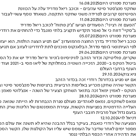
מערכת ספורט היום
16.08.2025
שחקני מנצ'סטר סיטי עוזבים - וכוכב ריאל מדריד עלה על הכוונת
הסיטיזנס קרובים לפרידה משני שחקני התקפה, כשאחד נוסף עשוי לעבור לטוטנהאם • במקומם, האנגלים רוצ
מערכת ספורט היום
11.08.2025
"הפעם זה רציני": הסעודים הציעו "צ'ק פתוח" לכוכב ריאל מדריד
ב"סקיי" דווח כי אל נאסר תקדיש תקציב בלתי מוגבל כדי להחתים את רודריג
מערכת ספורט היום
05.07.2025
כוכב ריאל מדריד בדרך החוצה מהמועדון: "אם תגיע הצעה הולמת, הוא יעזו
לפי העיתונאי ג'וסף פדרול, הבלאנקוס מוכנים לתת לרודריגו לעזוב אם תגי
מערכת ספורט היום
29.04.2025
שקרים, פוליטיקה וכדור הזהב: לוויניסיוס ג'וניור וריאל מדריד יש את כל הס
ביטול הט
הענף ברחבי העולם
גיא צוק
29.10.2024
אם יש מגיע בכדורגל: רודרי זכה בכדור הזהב
הקשר שהיה שחקן מכריע באליפות הרביעית ברציפות של מנצ'סטר סיטי ובזכי
הטקס • לאמין ימאל זכה בתואר השחקן הצעיר של השנה • אנצ'לוטי מאמן 
מערכת ספורט היום
28.10.2024
נמאס לשחקנים, נמאס לאוהדים: מעולם פגרת הנבחרות לא הייתה שנואה כל
העלייה הדרמטית בפציעות הקשות, עצירת המומנטום של הליגות שרק החלו
בזעם גדול אצל מרבית חובבי הענף
דניאל לוי
12.10.2024
הפציעה של רודרי כואבת, בעיקר בגלל ההבנה שהיא לא תשנה את עולם הכד
מספר ימים לאחר שדיבר על העומס שיש עליו ועל הקולגות שלו, הקשר הספר
את הדהירה אחרי הכסף הבלתי נגמר