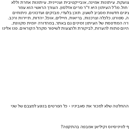
ועקת. עיתונות אמינה, אובייקטיבית ועניינית. עיתונות אחרת וללא
עור החשיפה הגבוה ביותר בימי חול. מו"ל העיתון היא ד"ר מרים אדלסון. העורך הראשי הוא עמר
 והעורך המייסד הוא עמוס רגב. אתרי האינטרנט של "ישראל היום" בעברית ובאנגלית, כמו כן היישומונים (אפליקציות) לאנדרואיד ול-iOS, מציגים חדשות מסביב לשעון, תוכן בלעדי, מבזקים ועדכונים, ניתוחים
, ספורט, כלכלה וצרכנות, בריאות, חיילים, אוכל, יהדות, תיירות ורכב.
דורה המודפסת של העיתון זמינים גם באתר, במהדורה יומית מקוונת,
היום פתוח להערות, לביקורת ולהצעות לשיפור מקהל הקוראים. פנו אלינו
ר ההחלטה שלא למכור את סאביניו • כל הפרטים בנוגע למצבם של שני
 לוויניסיוס וקיליאן אמבפה בהתקפה?