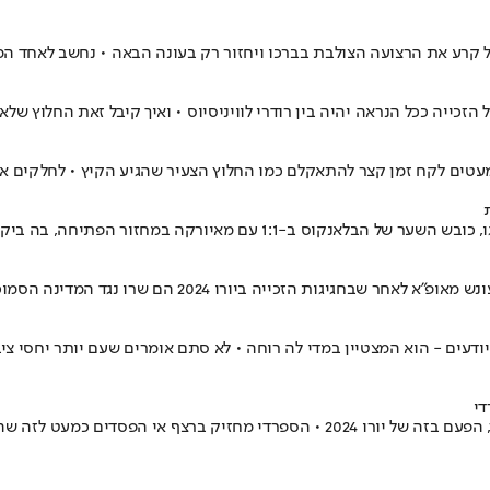
 קרע את הרצועה הצולבת בברכו ויחזור רק בעונה הבאה • נחשב לאחד המ
עטים לקח זמן קצר להתאקלם כמו החלוץ הצעיר שהגיע הקיץ • לחלקים אח
 ביקר את היחס כלפיו לעומת אמבפה, ויניסיוס ובלינגהאם
ורו 2024 הם שרו נגד המדינה הסמוכה המהווה קרב פוליטי עתיק
די
אחרי שהפסיד לו בגמר הגביע, רודרי שוב יפגוש את קובי מאינו במעמד גמר, הפעם בזה של 