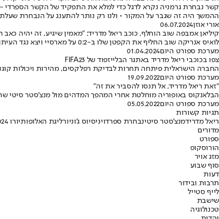
קשר נבחרת גרמניה נקרא לדגל כדי למלא את התפקיד של הקשר הספרדי - 
ההמשך היה זה שגבר על המקור • ולנו רק נותר להתענג על הנבחרת שעלתה
אורי אוזן
06.07.2024
קיליאן אמבפה שוב הוחלף, כוכב ריאל מדריד: "מאמין שיגיע, זה יהיה כאב ר
לואיס אנריקה שוב החליף את הקפטן שלו ב-0:2 על מארסיי ויצא נגד העיתונאים שביקרו אותו • רודריגו, שכבש אתמול צמד ב-0:2 על אתלטיק בילבאו, התייחס לצרפתי: "כולם אומרים שהוא יבוא, אבל אני לא יודע"
מערכת ספורט היום
01.04.2024
צפו בכוכבי ריאל מדריד באתגר הבלייזפוד של FIFA23
החברה הישראלית פיתחה תחרות לבדיקת רפלקסים, מהירות ויכולות קוגנטיביות
מערכת ספורט היום
19.09.2022
"זאת ריאל מדריד, אל תנסו להסביר את זה"
הבלאנקוס באופוריה מוחלטת אחרי המהפך המדהים מול מנצ'סטר סיטי שהעלה 
מערכת ספורט היום
05.05.2022
תגיות קשורות
ריאל מדריד
מנצ'סטר סיטי
נבחרת ספרד
ויניסיוס ג'וניור
ליגת האלופות
יורו 2024
מדורים
ספורט
הורוסקופ
מזג אויר
סוף שבוע
דעות
תרבות ובידור
לייף סטייל
שישבת
טכנולוגיה
יהדות