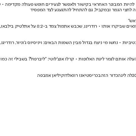
להיות המבוגר האחראי בקישור ולאפשר לצעירים חופש פעולה מקדימה • 
 לחצי הגמר ובמקביל, גם להתחיל להתגעגע לצד המפסיד
אש"
 • נחשו מי ניצח בגדול מבין השמות הבאים: ויניסיוס ג'וניור, רודריגו, 
אותם לגמר ליגת האלופות • קרלו אנצ'לוטי: "ליברפול? בשבילי זה כמו דר
לה ליגה
כדור הזהב
כריסטיאנו רונאלדו
קיליאן אמבפה