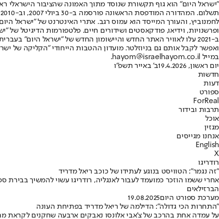
"ישראל היום" הוא גוף תקשורת שנוסד מתוך האמונה שהציבור הישראלי ראוי 
ת
ופרשנויות, וידיאו, פודקאסטים ושידורים חיים. פלטפורמות הדיגיטל של "ישרא
ב-2021 עלו לאוויר האתר החדש והיישומון החדש של "ישראל היום" בע
ואפשר לקבל אותם גם בניוזלטר. מועדון ההטבות הייחודי "הקליקה של ישרא
במייל hayom@israelhayom.co.il.
יום ראשון, 19.4.2026
ב' באייר תשפ"ו
חדשות
דעות
ספורט
ForReal
תרבות ובידור
אוכל
מגזין
אנחנו מגייסים
English
X
רודריגו
"זה נגמר": הטוויסט בנוגע לעתידו של כוכב ריאל מדריד
אחרי ששמו הוזכר כמועמד לעבור לאנגליה, רודריגו עשוי להמשיך בבירת ספ
הברזילאים
מערכת ספורט היום
19.08.2025
"התחרות הכי גדולה": הדילמה של ריאל מדריד בפתיחת העונה
על עמדה אחת בהרכב של צ'אבי אלונסו נאבקים ארבעה שחקנים לקראת מחזו