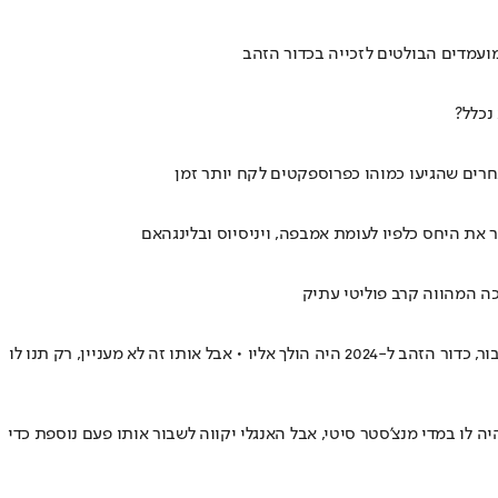
ועמדים הבולטים לזכייה בכדור הזהב
רים שהגיעו כמוהו כפרוספקטים לקח יותר זמן
אחד הקשרים הטובים בעולם הפך לשחקן מפתח של נבחרתו וגם האוהדים יודעים - הוא המצטיין במדי לה רוחה • לא סתם אומרים שעם יותר יחסי ציבור, כדור הזהב ל-2024 היה הולך אליו • אבל אותו זה לא מעניין, רק תנו לו
יורו 2024 • הספרדי מחזיק ברצף אי הפסדים כמעט לזה שהיה לו במדי מנצ'סטר סיטי, אבל האנגלי יקווה לשבור אותו פעם נוספת כדי