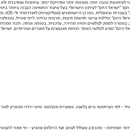
לעיתונות טובה יותר, מאוזנת יותר ומדויקת יותר. עיתונות שמדברת ולא צ
שלום. המהדורה המודפסת הראשונה פורסמה ב-30 ביולי 2007, וב-2010 הפך "ישראל היום" לעיתון הישראלי בעל שי
לחמנוביץ,
ל היום" כוללות ערוצי חדשות ודעות, תרבות ובידור, לייף סטייל, טכנולוגיה
ברית, במטרה לספק לגולשים חוויה מהירה, עדכנית, בטוחה ונוחה. תכני המה
ל היום" מציע לגולשי האתר הנחות ומבצעים על מוצרים ושירותים. ישראל 
רד • לפי העיתונאי גיים בלאגה, אופציית מנצ'סטר סיטי ירדה מהפרק לאו
ר הפתיחה • מהכוכב שעלול לעזוב ועד היהלום שהגיע - מי אמור להצטרף