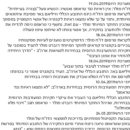
מערכת היום
19.04.2019
דו"ח מולר: אין ראיות נגד טראמפ ואנשיו; הנשיא פעל "בצורה בעייתית"
לקראת פרסום הדו"ח כינס התובע הכללי וויליאם באר מסיבת עיתונאים
מיוחדת, וחזר על כך שלא נמצאו ראיות לקנוניה של אנשי הקמפיין במסמך
שהכין החוקר המיוחד מולר • עם זאת, נחשף כי טראמפ ניסה להדיח את
מולר ולהתערב בחקירה, אך אנשי צוותו לא שיתפו עימו פעולה
יוני הרש
18.04.2019
לקראת פרסום דו"ח מולר: הדמוקרטים טוענים לעיוות מסקנותיו
בכירים בקונגרס קוראים לחוקר המיוחד רוברט מולר להעיד בפומבי על
חקירת ההתערבות הרוסית בבחירות לנשיאות ארה"ב • "הדרך היחידה
להחזיר את אמון הציבור"
מערכת היום
18.04.2019
"דו"ח מולר ישוחרר לציבור בתוך שבוע"
ויליאם באר, התובע הכללי של ארה"ב, העיד בקונגרס ואמר כי בכוונתו
לפרסם את הדו"ח המלא שבדק את מעורבות רוסיה בבחירות
יוני הרש
10.04.2019
חקירת המעורבות הרוסית בבחירות בארה"ב: "לא נמצאו ראיות נגד
טראמפ"
התובע הכללי וויליאם בר העביר את עיקרי חקירת המעורבות הרוסית
בבחירות, שניהל החוקר המיוחד רוברט מולר • טראמפ חגג: "זיכוי מלא
ומוחלט!"
יוני הרש
24.03.2019
בגבעת הקפיטול ממתינים בדריכות לממצאי הדו"ח של מולר
בזמן שטראמפ נראה נינוח אחרי סיום החקירה של התובע המיוחד בפרשת
המעורבות הרוסית, יריביו הדמוקרטיים נמצאים במתח שיא • "נגיש