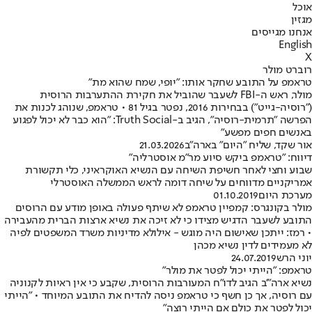
אוכל
מגזין
אנחנו מגייסים
English
X
רוברט מולר
טראמפ על התובע שחקר אותו: "יופי, שמח שהוא מת"
מולר, ראש ה-FBI לשעבר שהוביל את חקירת ההתערבות הרוסית
("רוסיה-גייט") בבחירות 2016, נפטר בגיל 81 • טראמפ, שנוהג לכנות את
הפרשה "תרמית-רוסיה", הגיב ב-Truth Social: "הוא כבר לא יכול לפגוע
באנשים חפים מפשע״
אור שקד, שליח "היום" בארה"ב
21.03.2026
דיווח: "טראמפ ביקש סיוע מר"מ אוסטרליה"
שבוע וחצי לאחר חשיפת השיחה עם הנשיא האוקראיני, כלי תקשורת
אמריקניים מדווחים על שיחה דומה לראש הממשלה האוסטרלי
מערכת היום
01.10.2019
מולר בקונגרס: קמפיין טראמפ לא שיתף פעולה באופן מודע עם הרוסים
התובע לשעבר הדגיש מצידו כי לא זיכה את נשיא ארצות הברית מהעבירה
• רמז: ייתכן שאישום היה מוגש - אילולא מדיניות משרד המשפטים לפיה
לא מעמידים לדין נשיא מכהן
יוני הרש
24.07.2019
טראמפ: "הייתי יכול לפטר את מולר"
נשיא ארה"'ב הגיב לדו"ח המעורבות הרוסית, שקבע כי אין ראיות לקנוניה
עם רוסיה, אך כן חשף כי טראמפ ניסה להדיח את התובע המיוחד • "הייתי
יכול לפטר את כולם אם הייתי רוצה"