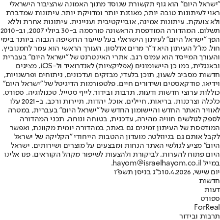
"ישראל היום" הוא גוף תקשורת שנוסד מתוך האמונה שהציבור הישראלי
ראוי לעיתונות טובה יותר, מאוזנת יותר ומדויקת יותר. עיתונות שמדברת
ולא צועקת. עיתונות אמינה, אובייקטיבית ועניינית. עיתונות אחרת וללא
תשלום. המהדורה המודפסת הראשונה פורסמה ב-30 ביולי 2007, וב-2010
הפך "ישראל היום" לעיתון הישראלי בעל שיעור החשיפה הגבוה ביותר בימי
חול. מו"ל העיתון היא ד"ר מרים אדלסון. העורך הראשי הוא עמר לחמנוביץ,
והעורך המייסד הוא עמוס רגב. אתרי האינטרנט של "ישראל היום" בעברית
ובאנגלית, כמו כן היישומונים (אפליקציות) לאנדרואיד ול-iOS, מציגים
חדשות מסביב לשעון, תוכן בלעדי, מבזקים ועדכונים, ניתוחים ופרשנויות,
וידיאו, פודקאסטים ושידורים חיים. פלטפורמות הדיגיטל של "ישראל היום"
כוללות ערוצי חדשות ודעות, תרבות ובידור, לייף סטייל, טכנולוגיה, ספורט,
כלכלה וצרכנות, בריאות, חיילים, אוכל, יהדות, תיירות ורכב. ב-2021 עלו
לאוויר האתר החדש והיישומון החדש של "ישראל היום" בעברית, במטרה
לספק לגולשים חוויה מהירה, עדכנית, בטוחה ונוחה. תכני המהדורה
המודפסת של העיתון זמינים גם באתר, במהדורה יומית מקוונת, ואפשר
לקבל אותם גם בניוזלטר. מועדון ההטבות הייחודי "הקליקה של ישראל
היום" מציע לגולשי האתר הנחות ומבצעים על מוצרים ושירותים. ישראל
היום פתוח להערות, לביקורת ולהצעות לשיפור מקהל הקוראים. פנו אלינו
במייל hayom@israelhayom.co.il.
יום שישי, 10.4.2026
כ"ג בניסן תשפ"ו
חדשות
דעות
ספורט
ForReal
תרבות ובידור