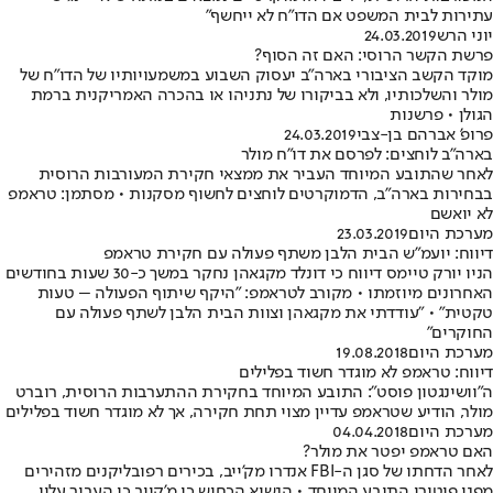
עתירות לבית המשפט אם הדו"ח לא ייחשף"
יוני הרש
24.03.2019
פרשת הקשר הרוסי: האם זה הסוף?
מוקד הקשב הציבורי בארה"ב יעסוק השבוע במשמעויותיו של הדו"ח של
מולר והשלכותיו, ולא בביקורו של נתניהו או בהכרה האמריקנית ברמת
הגולן • פרשנות
פרופ' אברהם בן-צבי
24.03.2019
בארה"ב לוחצים: לפרסם את דו"ח מולר
לאחר שהתובע המיוחד העביר את ממצאי חקירת המעורבות הרוסית
בבחירות בארה"ב, הדמוקרטים לוחצים לחשוף מסקנות • מסתמן: טראמפ
לא יואשם
מערכת היום
23.03.2019
דיווח: יועמ"ש הבית הלבן משתף פעולה עם חקירת טראמפ
הניו יורק טיימס דיווח כי דונלד מקגאהן נחקר במשך כ-30 שעות בחודשים
האחרונים מיוזמתו • מקורב לטראמפ: "היקף שיתוף הפעולה – טעות
טקטית" • "עודדתי את מקגאהן וצוות הבית הלבן לשתף פעולה עם
החוקרים"
מערכת היום
19.08.2018
דיווח: טראמפ לא מוגדר חשוד בפלילים
ה"וושינגטון פוסט": התובע המיוחד בחקירת ההתערבות הרוסית, רוברט
מולר, הודיע שטראמפ עדיין מצוי תחת חקירה, אך לא מוגדר חשוד בפלילים
מערכת היום
04.04.2018
האם טראמפ יפטר את מולר?
לאחר הדחתו של סגן ה-FBI אנדרו מק'ייב, בכירים רפובליקנים מזהירים
מפני פיטורי התובע המיוחד • הנשיא הכחיש כי מ'קייב כי העביר עליו