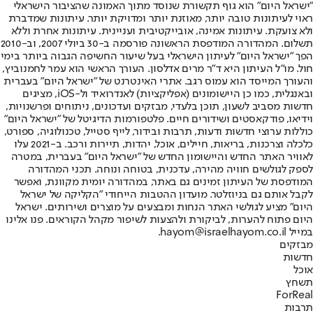
"ישראל היום" הוא גוף תקשורת שנוסד מתוך האמונה שהציבור הישראלי
ראוי לעיתונות טובה יותר, מאוזנת יותר ומדויקת יותר. עיתונות שמדברת
ולא צועקת. עיתונות אמינה, אובייקטיבית ועניינית. עיתונות אחרת וללא
תשלום. המהדורה המודפסת הראשונה פורסמה ב-30 ביולי 2007, וב-2010
הפך "ישראל היום" לעיתון הישראלי בעל שיעור החשיפה הגבוה ביותר בימי
חול. מו"ל העיתון היא ד"ר מרים אדלסון. העורך הראשי הוא עמר לחמנוביץ,
והעורך המייסד הוא עמוס רגב. אתרי האינטרנט של "ישראל היום" בעברית
ובאנגלית, כמו כן היישומונים (אפליקציות) לאנדרואיד ול-iOS, מציגים
חדשות מסביב לשעון, תוכן בלעדי, מבזקים ועדכונים, ניתוחים ופרשנויות,
וידיאו, פודקאסטים ושידורים חיים. פלטפורמות הדיגיטל של "ישראל היום"
כוללות ערוצי חדשות ודעות, תרבות ובידור, לייף סטייל, טכנולוגיה, ספורט,
כלכלה וצרכנות, בריאות, חיילים, אוכל, יהדות, תיירות ורכב. ב-2021 עלו
לאוויר האתר החדש והיישומון החדש של "ישראל היום" בעברית, במטרה
לספק לגולשים חוויה מהירה, עדכנית, בטוחה ונוחה. תכני המהדורה
המודפסת של העיתון זמינים גם באתר, במהדורה יומית מקוונת, ואפשר
לקבל אותם גם בניוזלטר. מועדון ההטבות הייחודי "הקליקה של ישראל
היום" מציע לגולשי האתר הנחות ומבצעים על מוצרים ושירותים. ישראל
היום פתוח להערות, לביקורת ולהצעות לשיפור מקהל הקוראים. פנו אלינו
במייל hayom@israelhayom.co.il.
מבזקים
חדשות
אוכל
תשחץ
ForReal
תרבות