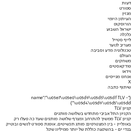
דעות
ספורט
מגזין
העיתון היומי
הורוסקופ
ישראל השבוע
כלכלה
לייף סטייל
מעריב לנוער
טכנולוגיה מדע וסביבה
העולם
משחקים
פודקאסטים
וידאו
אנחנו מגייסים
X
שיתוף כתבה
{"name":"\u05e7\u05e0\u05d9\u05d5\u05df TLV -
\u05d4\u05d9\u05d5\u05dd"}
קניון TLV
הקניון התל אביבי מתחדש בשלושה מותגים
קניון TLV ממשיך להתרחב ומצרף שלושה מותגים שעד כה פעלו רק
באונליין • בין המצטרפים: מותג תכשיטים, אופנת ספורט לנשים ובוטיק
בגדי ים - בהשקעה כוללת של יותר ממיליון שקל