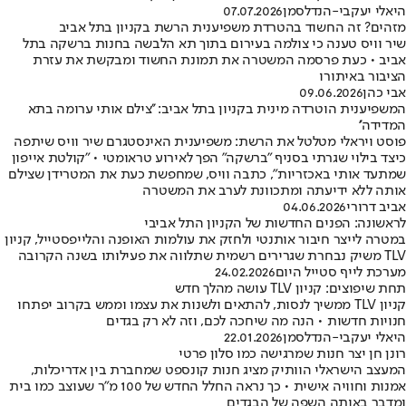
היאלי יעקבי-הנדלסמן
07.07.2026
מזהים? זה החשוד בהטרדת משפיענית הרשת בקניון בתל אביב
שיר וויס טענה כי צולמה בעירום בתוך תא הלבשה בחנות ברשקה בתל
אביב • כעת פרסמה המשטרה את תמונת החשוד ומבקשת את עזרת
הציבור באיתורו
אבי כהן
09.06.2026
המשפיענית הוטרדה מינית בקניון בתל אביב: ''צילם אותי ערומה בתא
המדידה''
פוסט ויראלי מטלטל את הרשת: משפיענית האינסטגרם שיר וויס שיתפה
כיצד בילוי שגרתי בסניף "ברשקה" הפך לאירוע טראומטי • "קולטת אייפון
שמתעד אותי באכזריות", כתבה וויס, שמחפשת כעת את המטרידן שצילם
אותה ללא ידיעתה ומתכוונת לערב את המשטרה
אביב דרורי
04.06.2026
לראשונה: הפנים החדשות של הקניון התל אביבי
במטרה לייצר חיבור אותנטי ולחזק את עולמות האופנה והלייפסטייל, קניון
TLV משיק נבחרת שגרירים רשמית שתלווה את פעילותו בשנה הקרובה
מערכת לייף סטייל היום
24.02.2026
תחת שיפוצים: קניון TLV עושה מהלך חדש
קניון TLV ממשיך לנסות, להתאים ולשנות את עצמו וממש בקרוב יפתחו
חנויות חדשות • הנה מה שיחכה לכם, וזה לא רק בגדים
היאלי יעקבי-הנדלסמן
22.01.2026
רונן חן יצר חנות שמרגישה כמו סלון פרטי
המעצב הישראלי הוותיק מציג חנות קונספט שמחברת בין אדריכלות,
אמנות וחוויה אישית • כך נראה החלל החדש של 100 מ"ר שעוצב כמו בית
ומדבר באותה השפה של הבגדים