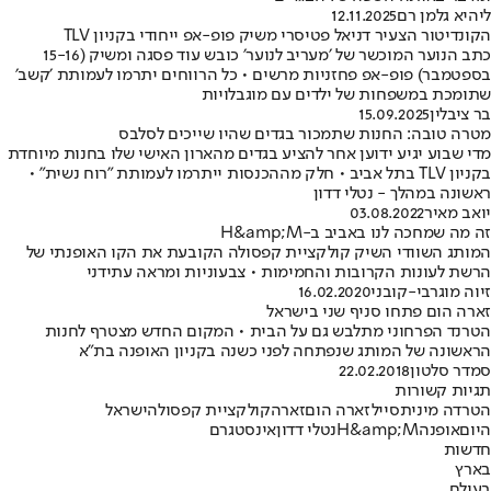
ליהיא גלמן רם
12.11.2025
הקונדיטור הצעיר דניאל פטיסרי משיק פופ-אפ ייחודי בקניון TLV
כתב הנוער המוכשר של ׳מעריב לנוער׳ כובש עוד פסגה ומשיק (15-16
בספטמבר) פופ-אפ פחזניות מרשים • כל הרווחים יתרמו לעמותת ׳קשב׳
שתומכת במשפחות של ילדים עם מוגבלויות
בר ציבלין
15.09.2025
מטרה טובה: החנות שתמכור בגדים שהיו שייכים לסלבס
מדי שבוע יגיע ידוען אחר להציע בגדים מהארון האישי שלו בחנות מיוחדת
בקניון TLV בתל אביב • חלק מההכנסות ייתרמו לעמותת "רוח נשית" •
ראשונה במהלך - נטלי דדון
יואב מאיר
03.08.2022
זה מה שמחכה לנו באביב ב-H&amp;M
המותג השוודי השיק קולקציית קפסולה הקובעת את הקו האופנתי של
הרשת לעונות הקרובות והחמימות • צבעוניות ומראה עתידני
זיוה מוגרבי-קובני
16.02.2020
זארה הום פתחו סניף שני בישראל
הטרנד הפרחוני מתלבש גם על הבית • המקום החדש מצטרף לחנות
הראשונה של המותג שנפתחה לפני כשנה בקניון האופנה בת"א
סמדר סלטון
22.02.2018
תגיות קשורות
הטרדה מינית
סייל
זארה הום
זארה
קולקציית קפסולה
ישראל
היום
אופנה
H&amp;M
נטלי דדון
אינסטגרם
חדשות
בארץ
בעולם