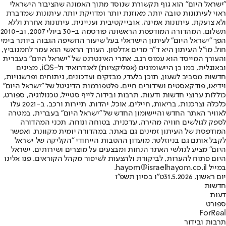
"ישראל היום" הוא גוף תקשורת שנוסד מתוך האמונה שהציבור הישראלי
ראוי לעיתונות טובה יותר, מאוזנת יותר ומדויקת יותר. עיתונות שמדברת
ולא צועקת. עיתונות אמינה, אובייקטיבית ועניינית. עיתונות אחרת וללא
תשלום. המהדורה המודפסת הראשונה פורסמה ב-30 ביולי 2007, וב-2010
הפך "ישראל היום" לעיתון הישראלי בעל שיעור החשיפה הגבוה ביותר בימי
חול. מו"ל העיתון היא ד"ר מרים אדלסון. העורך הראשי הוא עמר לחמנוביץ,
והעורך המייסד הוא עמוס רגב. אתרי האינטרנט של "ישראל היום" בעברית
ובאנגלית, כמו כן היישומונים (אפליקציות) לאנדרואיד ול-iOS, מציגים
חדשות מסביב לשעון, תוכן בלעדי, מבזקים ועדכונים, ניתוחים ופרשנויות,
וידיאו, פודקאסטים ושידורים חיים. פלטפורמות הדיגיטל של "ישראל היום"
כוללות ערוצי חדשות ודעות, תרבות ובידור, לייף סטייל, טכנולוגיה, ספורט,
כלכלה וצרכנות, בריאות, חיילים, אוכל, יהדות, תיירות ורכב. ב-2021 עלו
לאוויר האתר החדש והיישומון החדש של "ישראל היום" בעברית, במטרה
לספק לגולשים חוויה מהירה, עדכנית, בטוחה ונוחה. תכני המהדורה
המודפסת של העיתון זמינים גם באתר, במהדורה יומית מקוונת, ואפשר
לקבל אותם גם בניוזלטר. מועדון ההטבות הייחודי "הקליקה של ישראל
היום" מציע לגולשי האתר הנחות ומבצעים על מוצרים ושירותים. ישראל
היום פתוח להערות, לביקורת ולהצעות לשיפור מקהל הקוראים. פנו אלינו
במייל hayom@israelhayom.co.il.
יום ראשון, 31.5.2026
ט"ו בסיון תשפ"ו
חדשות
דעות
ספורט
ForReal
תרבות ובידור