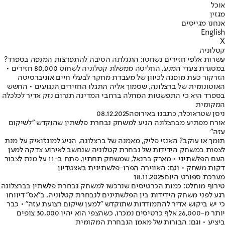
אוכל
מגזין
אנחנו מגייסים
English
X
קטלוניה
עשרות אלפי חזירים נשחטו: התגלתה הסיבה להתפרצות המגפה בספרד?
במסגרת צעדי המנע, החליטה ממשלת קטלוניה לשחוט 80,000 חזירים •
הזרקור כעת מופנה לכיוון של מעבדת מחקר לבעלי חיים אוניברסיטה
האוטונומית של ברצלונה, שסמוך אליה התגלו החזירים הנגועים • החשש
בספרד היא כי התפשטות המחלה ברחבי המדינה תגרום נזק אדיר לכלכלה
המקומית
ניסן שטראוכלר, כתבנו באירופה
08.12.2025
אורח מפתיע מברצלונה הגיע למשחק נבחרת פלשתין שהוקדש "לשיקום
עזה"
תומך או עוקב? האנזי פליק, מאמנה של ברצלונה, הגיע למונז'ואיק על מנת
לצפות במשחק הידידות של נבחרת קטלוניה שנחשב לאירוע צדקה למען
העם הפלשתיני • מארק ברנאל, שמשחק תחתיו, פתח ב-11 על מנת לצבור
דקות משחק • וגם: האווירה הפרו-פלשתינית באצטדיון
מערכת ספורט היום
18.11.2025
טירוף מוחלט: כמות הכרטיסים שנרכשו למשחק נבחרת פלשתין בברצלונה
רגע לפני משחק הידידות בין הפלשתינים לנבחרת קטלוניה, ב"אס" דיווחו
כי יש ביקוש אדיר להתמודדות שתוקדש "למען שיקום רצועת עזה" • כבר
יותר מ-26,000 אלף כרטיסים נמכרו, כשהצפי הוא יהיו 30,000 צופים
ביציע • וגם: הבורות של מאמן הנבחרת המקומית