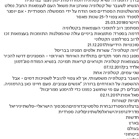
בדרך להסגרה? נשיא קטלוניה המודח פודג'ימון נעצר בגרמניה
הנשיא לשעבר של קטלוניה שארגן את משאל העם לעצמאות החבל, נמלט
מהשלטונות הספרדים מאז הודח על ידי הממשלה הספרדית • אם יוסגר
לספרד הוא צפוי ל-25 שנות מאסר
רויטרס
25.03.2018
מסתמן: רוב לתומכי העצמאות בקטלוניה
דרמה בספרד: מתוצאות ביניים עולה שהמפלגות התומכות בעצמאות זכו
לרוב בפרלמנט הקטלוני
סוכנויות הידיעות
21.12.2017
"ויוה קטלוניה": עשרות אלפים הפגינו בבריסל
מפגן כוח חסר תקדים בתולדות האיחוד האירופי • המפגינים דרשו להכיר
בעצמאות קטלוניה וקוראים קריאות תמיכה בנשיא המודח פוג'דמון
אלדד בק
07.12.2017
שני עמים, קטלוניה אחת
השבר בקטלוניה משמעותי, אך לא צפוי להוביל לשפיכות דמים • אבל
ההשפעה על האזרחים ברורה: "אנשים עצובים. פעם חיינו כאן בהרמוניה.
מבלים רק עם מי שחושב כמונו כדי להימנע ממריבות"
סאל אמרגי
02.11.2017
תגיות קשורות
ברצלונה
ספרד
נבחרת פלסטין
כדורמים
הסכסוך הישראלי-פלשתיני
ריאל
מדריד
גרמניה
ישראל
פלשתינים
ליגה ספרדית
חדשות
בארץ
בעולם
ביטחוני