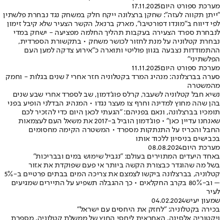
מערכת ספורט היום
17.11.2025
"ייתן תקווה לעזה": שחקן ברצלונה ייקח חלק במשחק נגד נבחרת פלשתין
לפי דיווח ב"מונדו דפורטיבו", מארק ברנאל, הקשר הצעיר שלא קיבל זימון
לנבחרת ספרד הצעירה בעקבות תהליך החלמה מפציעה - ישחק במדי
נבחרת קטלוניה על מנת לחזור לכושר משחק • בתקשורת הספרדית,
ההתמודדות נצבעה בגוון פוליטי ותוארה כ"אירוע צדקה למען העם
הפלשתיני"
מערכת ספורט היום
11.11.2025
סערה בברצלונה: מנהיג המרד בקטלוניה חזר אחרי 7 שנים בגלות - וחמק
מהמשטרה
נשיא חבל קטלוניה לשעבר, קרלס פוג'דמון, שב לספרד אחרי שבע שנים
בהן שהה מחוץ למדינה וחרף צו מעצר נגדו • המנהיג הבדלני הופיע בפני
תומכיו בברצלונה, ונאם בפניהם: "הגעתי לכאן היום כדי להזכיר לכם
שאנחנו עדיין כאן" • פוג'דמון הוביל ב-2017 את משאל העם לעצמאות
החבל והכריז על התנתקות מספרד • המשטרה הקימה מחסומים
בכבישים בניסיון ללכוד אותו
מערכת היום
08.08.2024
באחד היעדים המתוירים בעולם: "נגביל שימוש במים ובבריכות"
בשל מה שהוגדר כבצורת הקשה ביותר אי פעם שפוקדת את אזור
קטלוניה, בברצלונה ביקשו לצמצם את צריכה המים בבתים פרטיים ב-5%
– וב-80% בקרב החקלאים • כך ההגבלה תשפיע על התיירים שמגיעים
לעיר
שמעון יעיש
04.02.2024
בכירה בקטלוניה: "לחזק את היחסים עם ישראל"
ויקטוריה אלסינה, האחראית ליחסי החוץ של ממשלת קטלוניה, מספרת