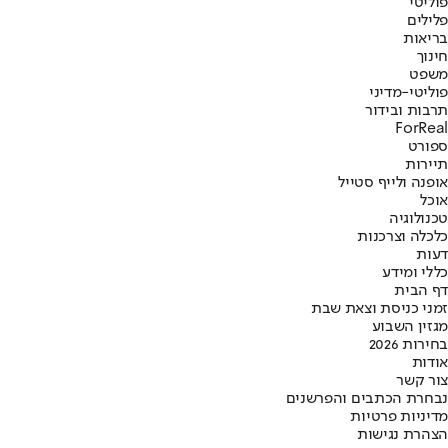
פוליטי
פלילים
בריאות
חינוך
משפט
פוליטי-מדיני
תרבות ובידור
ForReal
ספורט
תיירות
אופנה ולייף סטייל
אוכל
טכנולוגיה
כלכלה וצרכנות
דעות
כללי ומידע
דף הבית
זמני כניסת וצאת שבת
מגזין השבוע
בחירות 2026
אודות
צור קשר
נבחרת הכתבים והפרשנים
מדיניות פרטיות
הצהרת נגישות