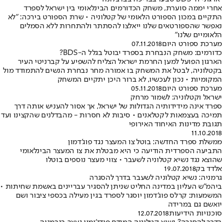
אחרי יממה סוערת, משחק הכדורמים הבינלאומי בין ישראל לספרד
התקיים במכון הספורט הלאומי של קטלוניה • שרת הספורט בירכה: "לא
נאפשר שהספורטאים שלנו ייאלצו להסתתר ולהתחרות ללא הסמלים
הלאומיים שלנו"
מערכת ספורט היום
07.11.2018
כדורמים: משחק הנבחרת בספרד יבוטל בגלל ה-BDS?
הארגון הפועל למען החרמת ישראל הצליח להשפיע על קברניטי העיר
בקטלוניה, לבטל את המשחק בו אמורה מחר נבחרת הנשים להתמודד מול
המקומיות • נכון לעכשיו, לא ברור היכן יתקיים המשחק
מערכת ספורט היום
05.11.2018
ישראל וקטלוניה: לשמור מרחק
ספרד אינה מידידותיה הגדולות של ישראל, אך אסור להעניש אותה דרך
תמיכה בעצמאות לקטלאנים • סיבות לא חסרות - מהבדלנים שהקצינו ועד
תגובת מדינות האיחוד האירופי
11.10.2018
ממשלת ספרד החדשה: בוטל צו המעצר נגד פוג'דמון
התביעה הספרדית הודיעה כי היא מבטלת את צו המעצר הבינלאומי
שהוצא נגד נשיא קטלוניה לשעבר • צווי מעצר נוספים בוטלו
אלדד בק
19.07.2018
גרמניה: נשיא קטלוניה לשעבר בדרך להסגרה
ביהמ"ש העליון במדינה החליט שניתן להסגיר עבריינים באשמת שחיתות •
המשמעות: קרלס פוג'דמון יוסגר לספרד בגין מעילה בכספי ציבור ושם
יואשם גם במרידה
סוכנויות הידיעות
12.07.2018