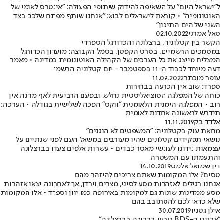
ל"ישראל היום" על השאיפה להידוק שיתופי הפעולה: "אינטרס לאומי של
האוטונומיה" • קוראת לישראלים לבוא: "אנחנו שותף מפתח שלכם בצד
השני של הים התיכון"
סאל אמרגי
02.10.2022
הקשר בין קטלוניה, ברצלונה והכדורגל הספרדי
במסמכים הרשמיים, בסרט הקפטן, בסמל הקבוצה: מועדון הכדורגל
המצליח מייצג את כל הערכים של הקהילה האוטונומית במדינה • מאמר
דעה מיוחד לכבוד ה-11 בספטמבר - יום קטלוניה הרשמי
עופר מוכתר
11.09.2022
ספרד: שוב אין הכרעה בבחירות
כוחה של המפלגה הסוציאליסטית נחלש, ובפעם הרביעית לאף מחנה אין
רוב • המפלגה הימנית הלאומנית "ווקס" הפכה לשלישית בגודלה • הערכה:
תידרש לראשונה אחדות לאומית
אלדד בק
11.11.2019
מחאת ענק בקטלוניה: "המשפטים לא הוגנים"
נושאי תפקידים קטלונים שהיו מעורבים במשאל העם לפני שנתיים על
עצמאות נידונו לעונשי מאסר כבדים • עשרות אלפים צעדו בברצלונה
והתעמתו עם המשטרה
דין שמואל אלמס
14.10.2019
טסים? אלו המקומות שאתם צריכים להיזהר מהם
אנחנו רגילים לאזהרות מסע לסיני, מצרים וירדן, אך לאחרונה יצאו אזהרות
מסע ממדינות שונות גם למקומות באירופה כמו יוון וספרד • אלו המקומות
שלא כדאי לכם להסתובב בהם
אילן גטניו
30.07.2019
"ארגוני ה-BDS טבעו בבריכה בברצלונה"