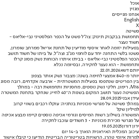
אוכל
מגזין
אנחנו מגייסים
English
X
פשיטה
תחמושת בבקבוק תינוק: צה"ל פשט על הכפר הפלסטיני נבי-אליאס -
חשוד נעצר
בפעילות יזומה לאחר איסוף מודיעין של תחנת אריאל ממרחב שומרון,
פשטו בלשי התחנה יחד עם לוחמי מג"ב וצה"ל, על ביתו של חשוד תושב
הכפר הפלסטיני נבי-אליאס • בביתו איתרו הכוחות נשק מסוג קרלו
ותחמושת • הוא נעצר לחקירה, ובסיומה נכלא
יותם דשא
22.01.2026
יותר מ-840 אמצעי לחימה בשנה: מצבור נשק אותר בצפון
בין הפריטים שנתפסו בפעילות המשטרתית - ארבעה אקדחים, רובה מסוג
M16, רימון, חלקי נשק נוספים, מחסניות ותחמושת רבה • במהלך
הפשיטה נעצר תושב המקום בשנות ה־40 לחייו, שנחקר בתחנת המשטרה
עידן אבני
28.09.2025
במהלך פשיטה על מגרשי מכוניות בנתניה: עוקלו רכבים בשווי קרוב
למיליון שקל
המשטרה בשילוב רשות המיסים וגורמי אכיפה נוספים קיימו מבצע אכיפה
על מגרשי מכירת מכוניות • 3 חשודים עוכבו לחקירה
ירון דורון
19.05.2025
עיכוב המכלית האיראנית הוארך ב-14 יום
למרות איומי טהרן, הרשויות בטריטוריה הבריטית הודיעו כי קיבלו אישור