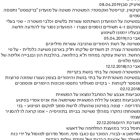
איציק סבן
08.04.2019
קוקאין, קריסטל ואקסטזי: המשטרה פשטה על מועדון "ברקפסט" ותפסה
סמים
בפשיטה על המועדון השתתפו עשרות בלשים וכלבי משטרה • שני בעלי
המקום ו-4 חשודים נוספים נעצרו • המועדון נסגר עד להודעה חדשה
ובעליו יוזמנו לשימוע
אבי כהן
05.04.2019
פשיטה על רשת הימורים שהניבה עשרות מיליונים
המשטרה עצרה 21 חשודים שלקחו חלק בארגון פשיעה כלכלית • על פי
החשד, הרשת עסקה במחוז ת"א בהלוואה, בהלבנת הון ובגבייה אלימה של
כסף מלווים
אבי כהן
12.12.2018
המשטרה פשטה על בתי בושת בקריות
בפשיטה משטרתית על בתי בושת והימורים בצפון נעצרו שמונה פרוצות
ומספר לקוחות • בקזינו מאולתר נתפסו מכונות הימורים ומסמכים
02.12.2018
טביעות אצבע של המחבל נמצאו על המשאית
הטביעות נמצאו על דלת המשאית ששימשה את אניס אמרי בפיגוע
הדריסה • נצפה בסרטון שהועלה לרשת סמוך למקום הפיגוע • בני
משפחתו נחקרו במהלך פשיטה בביתו בתוניסיה - אמו קראה לו להסגיר
עצמו
מערכת היום
22.12.2016
חוסל בכיר במועצת המלחמה של דאעש
סלימאן א-ג'בורי, המוכר גם כאבו סיף, חוסל מדרום למוסול על ידי כוח
משולב של ארצות הברית ושל יחידת עילית כורדית