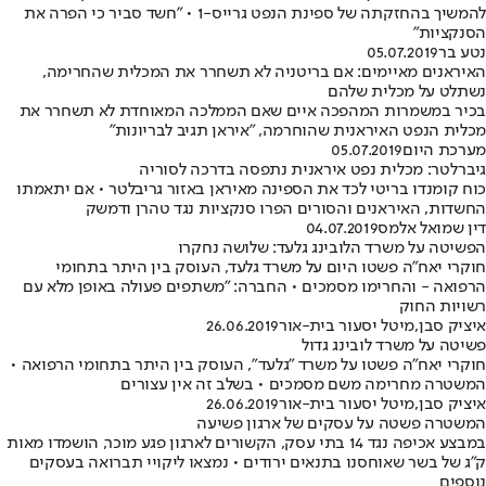
להמשיך בהחזקתה של ספינת הנפט גרייס-1 • "חשד סביר כי הפרה את
הסנקציות"
נטע בר
05.07.2019
האיראנים מאיימים: אם בריטניה לא תשחרר את המכלית שהחרימה,
נשתלט על מכלית שלהם
בכיר במשמרות המהפכה איים שאם הממלכה המאוחדת לא תשחרר את
מכלית הנפט האיראנית שהוחרמה, "איראן תגיב לבריונות"
מערכת היום
05.07.2019
גיברלטר: מכלית נפט איראנית נתפסה בדרכה לסוריה
כוח קומנדו בריטי לכד את הספינה מאיראן באזור גריבלטר • אם יתאמתו
החשדות, האיראנים והסורים הפרו סנקציות נגד טהרן ודמשק
דין שמואל אלמס
04.07.2019
הפשיטה על משרד הלובינג גלעד: שלושה נחקרו
חוקרי יאח"ה פשטו היום על משרד גלעד, העוסק בין היתר בתחומי
הרפואה - והחרימו מסמכים • החברה: "משתפים פעולה באופן מלא עם
רשויות החוק
איציק סבן
,
מיטל יסעור בית-אור
26.06.2019
פשיטה על משרד לובינג גדול
חוקרי יאח"ה פשטו על משרד "גלעד", העוסק בין היתר בתחומי הרפואה •
המשטרה מחרימה משם מסמכים • בשלב זה אין עצורים
איציק סבן
,
מיטל יסעור בית-אור
26.06.2019
המשטרה פשטה על עסקים של ארגון פשיעה
במבצע אכיפה נגד 14 בתי עסק, הקשורים לארגון פגע מוכר, הושמדו מאות
ק"ג של בשר שאוחסנו בתנאים ירודים • נמצאו ליקויי תברואה בעסקים
נוספים