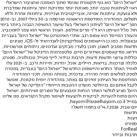
"ישראל היום" הוא גוף תקשורת שנוסד מתוך האמונה שהציבור הישראלי
ראוי לעיתונות טובה יותר, מאוזנת יותר ומדויקת יותר. עיתונות שמדברת
ולא צועקת. עיתונות אמינה, אובייקטיבית ועניינית. עיתונות אחרת וללא
תשלום. המהדורה המודפסת הראשונה פורסמה ב-30 ביולי 2007, וב-2010
הפך "ישראל היום" לעיתון הישראלי בעל שיעור החשיפה הגבוה ביותר בימי
חול. מו"ל העיתון היא ד"ר מרים אדלסון. העורך הראשי הוא עמר לחמנוביץ,
והעורך המייסד הוא עמוס רגב. אתרי האינטרנט של "ישראל היום" בעברית
ובאנגלית, כמו כן היישומונים (אפליקציות) לאנדרואיד ול-iOS, מציגים
חדשות מסביב לשעון, תוכן בלעדי, מבזקים ועדכונים, ניתוחים ופרשנויות,
וידיאו, פודקאסטים ושידורים חיים. פלטפורמות הדיגיטל של "ישראל היום"
כוללות ערוצי חדשות ודעות, תרבות ובידור, לייף סטייל, טכנולוגיה, ספורט,
כלכלה וצרכנות, בריאות, חיילים, אוכל, יהדות, תיירות ורכב. ב-2021 עלו
לאוויר האתר החדש והיישומון החדש של "ישראל היום" בעברית, במטרה
לספק לגולשים חוויה מהירה, עדכנית, בטוחה ונוחה. תכני המהדורה
המודפסת של העיתון זמינים גם באתר, במהדורה יומית מקוונת, ואפשר
לקבל אותם גם בניוזלטר. מועדון ההטבות הייחודי "הקליקה של ישראל
היום" מציע לגולשי האתר הנחות ומבצעים על מוצרים ושירותים. ישראל
היום פתוח להערות, לביקורת ולהצעות לשיפור מקהל הקוראים. פנו אלינו
במייל hayom@israelhayom.co.il.
יום שבת, 4.7.2026
י"ט בתמוז תשפ"ו
חדשות
דעות
ספורט
ForReal
תרבות ובידור