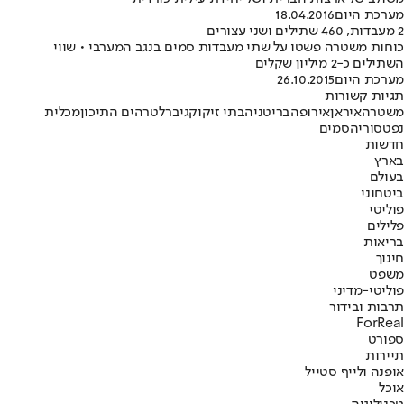
מערכת היום
18.04.2016
2 מעבדות, 460 שתילים ושני עצורים
כוחות משטרה פשטו על שתי מעבדות סמים בנגב המערבי • שווי
השתילים כ-2 מיליון שקלים
מערכת היום
26.10.2015
תגיות קשורות
משטרה
איראן
אירופה
בריטניה
בתי זיקוק
גיברלטר
הים התיכון
מכלית
נפט
סוריה
סמים
חדשות
בארץ
בעולם
ביטחוני
פוליטי
פלילים
בריאות
חינוך
משפט
פוליטי-מדיני
תרבות ובידור
ForReal
ספורט
תיירות
אופנה ולייף סטייל
אוכל