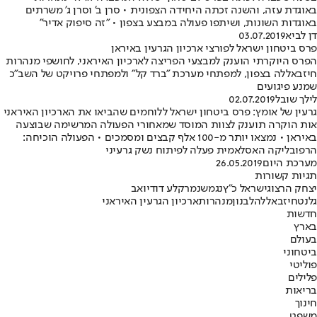
באוגדת עזה, והשנה זכתה היחידה הצפונית • סרן ב' וסרן ג' משרתים
באוגדות השונות, ושיתפו פעולה במבצע בצפון • "זה סיפוק אדיר"
דן לביא
03.07.2019
פרס ביטחון ישראל לפורצי ארכיון הגרעין באיראן
הפרס היוקרתי הוענק למבצעי הפריצה לארכיון האיראני, לחושפי מנהרות
חיזבאללה בצפון, למפתחי מערכת "ברד קל" ולמפתחי פרויקט של השב"כ
שמנע פיגועים
לילך שובל
02.07.2019
גרעין של אומץ: פרס ביטחון ישראל ללוחמים שהביאו את הארכיון האיראני
אות הוקרה תוענק לצוות המוסד שמאחורי הפעולה המרשימה שבוצעה
באיראן • נמצאו יותר מ-100 אלף קבצים ומסמכים • הפעולה הוכיחה:
הרפובליקה האסלאמית פעלה לפיתוח נשק גרעיני
מערכת היום
26.05.2019
תגיות קשורות
יצחק הרצוג
ישראל כ"ץ
נגמש
נמר
קלע דוד
יואב
גלנט
חיזבאללה
לבנון
מנהרות
ארכיון הגרעין האיראני
חדשות
בארץ
בעולם
ביטחוני
פוליטי
פלילים
בריאות
חינוך
משפט