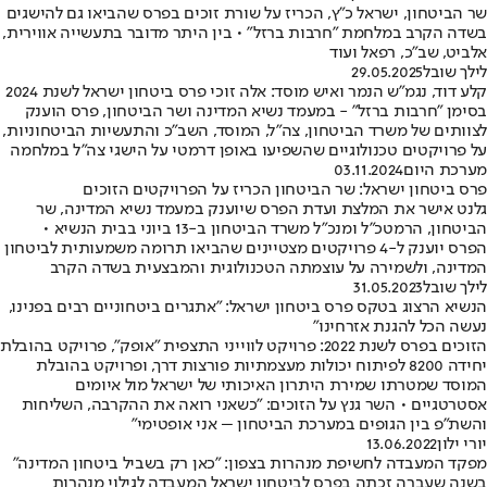
שר הביטחון, ישראל כ"ץ, הכריז על שורת זוכים בפרס שהביאו גם להישגים
בשדה הקרב במלחמת "חרבות ברזל" • בין היתר מדובר בתעשייה אווירית,
אלביט, שב"כ, רפאל ועוד
לילך שובל
29.05.2025
קלע דוד, נגמ"ש הנמר ואיש מוסד: אלה זוכי פרס ביטחון ישראל לשנת 2024
בסימן "חרבות ברזל" - במעמד נשיא המדינה ושר הביטחון, פרס הוענק
לצוותים של משרד הביטחון, צה"ל, המוסד, השב"כ והתעשיות הביטחוניות,
על פרויקטים טכנולוגיים שהשפיעו באופן דרמטי על הישגי צה"ל במלחמה
מערכת היום
03.11.2024
פרס ביטחון ישראל: שר הביטחון הכריז על הפרויקטים הזוכים
גלנט אישר את המלצת ועדת הפרס שיוענק במעמד נשיא המדינה, שר
הביטחון, הרמטכ"ל ומנכ"ל משרד הביטחון ב-13 ביוני בבית הנשיא •
הפרס יוענק ל-4 פרויקטים מצטיינים שהביאו תרומה משמעותית לביטחון
המדינה, ולשמירה על עוצמתה הטכנולוגית והמבצעית בשדה הקרב
לילך שובל
31.05.2023
הנשיא הרצוג בטקס פרס ביטחון ישראל: "אתגרים ביטחוניים רבים בפנינו,
נעשה הכל להגנת אזרחינו"
הזוכים בפרס לשנת 2022: פרויקט לווייני התצפית "אופק", פרויקט בהובלת
יחידה 8200 לפיתוח יכולות מעצמתיות פורצות דרך, ופרויקט בהובלת
המוסד שמטרתו שמירת היתרון האיכותי של ישראל מול איומים
אסטרטגיים • השר גנץ על הזוכים: "כשאני רואה את ההקרבה, השליחות
והשת"פ בין הגופים במערכת הביטחון – אני אופטימי"
יורי ילון
13.06.2022
מפקד המעבדה לחשיפת מנהרות בצפון: "כאן רק בשביל ביטחון המדינה"
בשנה שעברה זכתה בפרס לביטחון ישראל המעבדה לגילוי מנהרות