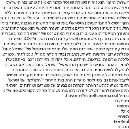
"ישראל היום" הוא גוף תקשורת שנוסד מתוך האמונה שהציבור הישראלי
ראוי לעיתונות טובה יותר, מאוזנת יותר ומדויקת יותר. עיתונות שמדברת
ולא צועקת. עיתונות אמינה, אובייקטיבית ועניינית. עיתונות אחרת וללא
תשלום. המהדורה המודפסת הראשונה פורסמה ב-30 ביולי 2007, וב-2010
הפך "ישראל היום" לעיתון הישראלי בעל שיעור החשיפה הגבוה ביותר בימי
חול. מו"ל העיתון היא ד"ר מרים אדלסון. העורך הראשי הוא עמר לחמנוביץ,
והעורך המייסד הוא עמוס רגב. אתרי האינטרנט של "ישראל היום" בעברית
ובאנגלית, כמו כן היישומונים (אפליקציות) לאנדרואיד ול-iOS, מציגים
חדשות מסביב לשעון, תוכן בלעדי, מבזקים ועדכונים, ניתוחים ופרשנויות,
וידיאו, פודקאסטים ושידורים חיים. פלטפורמות הדיגיטל של "ישראל היום"
כוללות ערוצי חדשות ודעות, תרבות ובידור, לייף סטייל, טכנולוגיה, ספורט,
כלכלה וצרכנות, בריאות, חיילים, אוכל, יהדות, תיירות ורכב. ב-2021 עלו
לאוויר האתר החדש והיישומון החדש של "ישראל היום" בעברית, במטרה
לספק לגולשים חוויה מהירה, עדכנית, בטוחה ונוחה. תכני המהדורה
המודפסת של העיתון זמינים גם באתר, במהדורה יומית מקוונת, ואפשר
לקבל אותם גם בניוזלטר. מועדון ההטבות הייחודי "הקליקה של ישראל
היום" מציע לגולשי האתר הנחות ומבצעים על מוצרים ושירותים. ישראל
היום פתוח להערות, לביקורת ולהצעות לשיפור מקהל הקוראים. פנו אלינו
במייל hayom@israelhayom.co.il.
מבזקים
חדשות
אוכל
תשחץ
ForReal
תרבות