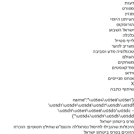
דעות
ספורט
מגזין
העיתון היומי
הורוסקופ
ישראל השבוע
כלכלה
לייף סטייל
מעריב לנוער
טכנולוגיה מדע וסביבה
העולם
משחקים
פודקאסטים
וידאו
אנחנו מגייסים
X
שיתוף כתבה
{"name":"\u05e4\u05e8\u05e1
\u05d1\u05d9\u05d8\u05d7\u05d5\u05df
\u05d9\u05e9\u05e8\u05d0\u05dc -
\u05d4\u05d9\u05d5\u05dd"}
פרס ביטחון ישראל
היכולות שהובילו לחיסול נסראללה והנגמ"ש שחילץ חטופים: הוכרזו
הזוכים בפרס ביטחון ישראל