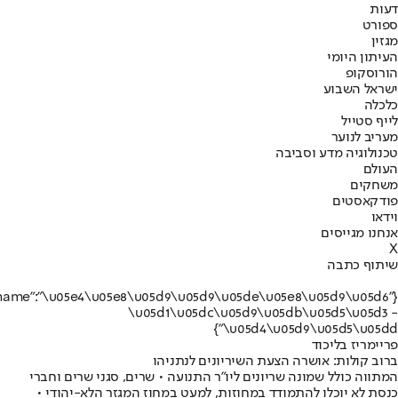
עות
פורט
גזין
עיתון היומי
ורוסקופ
שראל השבוע
לכלה
ייף סטייל
עריב לנוער
כנולוגיה מדע וסביבה
עולם
שחקים
ודקאסטים
ידאו
נחנו מגייסים
יתוף כתבה
{"name":"\u05e4\u05e8\u05d9\u05d9\u05de\u05e8\u05d9\u05d6
\u05d1\u05dc\u05d9\u05db\u05d5\u05d3 
\u05d4\u05d9\u05d5\u05dd"
ריימריז בליכוד
רוב קולות: אושרה הצעת השיריונים לנתניהו
מתווה כולל שמונה שריונים ליו"ר התנועה • שרים, סגני שרים וחברי
נסת לא יוכלו להתמודד במחוזות, למעט במחוז המגזר הלא-יהודי •