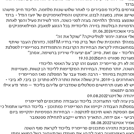
רנד
ורמים בליכוד מסבירים כי לאחר שלוש שנות מלחמה, הליכוד חייב מישהו
ייצג אותו, במענה לבנט, איזנקוט והמילואימניקים של יועז הנדל • ברנד
נפצע במהלך הלחימה בעזה לפני כשנה, חזר לשירות פעיל והפך לאחת
דמויות הבולטות בזירה הליכודית בכל הנוגע למאבק המילואימניקים
יני אשכנזי
01.06.2026
לי אוחנה יחזור לפוליטיקה? "שוקל את זה"
במהלך התוכנית שלו ושל ברק סרי ברדיו 103FM, כדורגלן העבר שיתף
מחשבותיו לקראת הבחירות הקרובות והתמודדות בפריימריז למפלגת
ליכוד • עם זאת, סייג: "אם יציעו לי שיריון ברשימה, אסרב"
ערכת ספורט היום
19.10.2025
ה לא רק פריימריז: הפעם זהו קרב על האופי הליכודי
שנה, יותר מתמיד, הבחירות המקדימות לליכוד הן קשות, מעניינות
מרתקות במיוחד • הרבה מאוד עבר על המפלגה מאז הפריימריז
האחרונים ב-2019, ורק שאלה אחת נותרה ללא פתרון: כן ביבי, לא ביבי •
ש לא מעט תרחישים מטלטלים שמדברים עליהם בליכוד – מחר נדע אילו
הם יתגשמו
הודה שלזינגר
09.08.2022
ין עזה לגני התערוכה: בליכוד ובעבודה מתכוננים לפריימריז
מפלגת העבודה יקיימו את הפריימריז כמתוכנן • בליכוד הודיעו אתמול כי
ם הפסקת האש תיכנס לתוקפה - הבחירות הפנימיות יתקיימו ביום
ביעי • אם ידחה, התאריך החדש ייקבע לתחילת ספטמבר
מיר אטינגר
08.08.2022
סביבת נתניהו מתכננים פריימריז בליכוד לקראת סוף השנה
אש האופוזיציה רוצה לקבע את מעמדו שהתערער בשל המשא ומתן