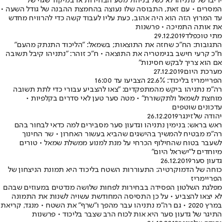
ריבו של נתניהו לא כשל בניהול מסע הבחירות או במיקוד שגוי של
מסרים • עם זאת, התבוסה שלו נעוצה בהחמצת ההבנה של גודל השעה •
ד המרוץ הזה הוא היה אהוב, כעת עליו לעבוד קשה כדי להרוויח מחדש
ת אותה התמיכה • פרשנות
תי טוכפלד
29.12.2019
תגובות: הח"כ שחזה את התוצאות; בשמאל: "הליכוד התנתק מהעם"
"כ קרעי חישב בגימטריה את התוצאה • ח"כ זוהר: "‏נתניהו קיבל תשובה
ם הוא צריך לבקש חסינות"
ערכת היום
27.12.2019
ריימריז בליכוד: 22.6% הצביעו עד 16:00
ה"מ נתניהו ביקש מהמתפקדים: "צאו להצביע עבורי כדי לתת תשובה
וחצת לשמאל ולתקשורת" • מטה סער טען לאי סדרים בקלפיות •
דכונים שוטפים
הודה שלזינגר
26.12.2019
אש בראש: בנימין נתניהו וגדעון סער מסבירים למה כדאי לבחור בהם
ה"מ מבטיח להמשיך בהישגים שהביא בעשור האחרון • שר החינוך
שעבר בטוח שהחילוף הכרחי על מנת למנוע ממשלת שמאל • טורים
יוחדים ל"ישראל היום"
דעון סער
26.12.2019
וחה של הדמוקרטיה: התעוררות השטח בליכוד היא תמונת הניצחון של
פריימריז
פלגת השלטון הפסידה בבחירות לפחות שלושה מנדטים במעוזים שבהם
א יצאו להצביע • על כן התסיסה המחודשת עשויה לשנות את התמונה
במרץ 2020 • גם רה"מ נתניהו עבר מהפך ו"שרף" את השטח • מנגד, קריאת
תיגר של גדעון סער היא אות לכוח הרב שצבר בליכוד • פרשנות