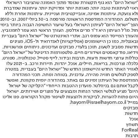
ישראל היום" הוא גוף תקשורת שנוסד מתוך האמונה שהציבור הישראלי
אוי לעיתונות טובה יותר, מאוזנת יותר ומדויקת יותר. עיתונות שמדברת
לא צועקת. עיתונות אמינה, אובייקטיבית ועניינית. עיתונות אחרת וללא
תשלום. המהדורה המודפסת הראשונה פורסמה ב-30 ביולי 2007, וב-2010
פך "ישראל היום" לעיתון הישראלי בעל שיעור החשיפה הגבוה ביותר בימי
ול. מו"ל העיתון היא ד"ר מרים אדלסון. העורך הראשי הוא עמר לחמנוביץ,
העורך המייסד הוא עמוס רגב. אתרי האינטרנט של "ישראל היום" בעברית
ובאנגלית, כמו כן היישומונים (אפליקציות) לאנדרואיד ול-iOS, מציגים
דשות מסביב לשעון, תוכן בלעדי, מבזקים ועדכונים, ניתוחים ופרשנויות,
ידיאו, פודקאסטים ושידורים חיים. פלטפורמות הדיגיטל של "ישראל היום"
וללות ערוצי חדשות ודעות, תרבות ובידור, לייף סטייל, טכנולוגיה, ספורט,
כלכלה וצרכנות, בריאות, חיילים, אוכל, יהדות, תיירות ורכב. ב-2021 עלו
אוויר האתר החדש והיישומון החדש של "ישראל היום" בעברית, במטרה
ספק לגולשים חוויה מהירה, עדכנית, בטוחה ונוחה. תכני המהדורה
מודפסת של העיתון זמינים גם באתר, במהדורה יומית מקוונת, ואפשר
קבל אותם גם בניוזלטר. מועדון ההטבות הייחודי "הקליקה של ישראל
יום" מציע לגולשי האתר הנחות ומבצעים על מוצרים ושירותים. ישראל
יום פתוח להערות, לביקורת ולהצעות לשיפור מקהל הקוראים. פנו אלינו
ל hayom@israelhayom.co.il.
בזקים
דשות
וכל
שחץ
ForRea
רבות