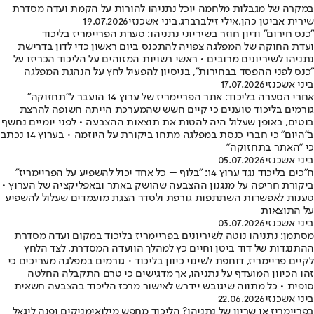
מקרה של מגבלות מלחמה יוכל נתניהו להורות על הקמת ועדה מסדרת
ירית אביטן כהן
,
אילי זילברברג
,
ביני אשכנזי
19.07.2026
כנס חירום" ודיון חוזר בשיריוני נתניהו: סערת הפריימריז בליכוד
עדת החוקה של המפלגה צפויה להתכנס ביום ראשון כדי לדון בדרישת
תניהו לשיריונים מרובים • ראשי רשויות המזוהים על הליכוד הכריזו על
כנס לפני ההפסד בבחירות", בניסיון להפעיל לחץ על הנהגת המפלגה
יני אשכנזי
17.07.2026
רי הסערה בליכוד: אתר הפריימריז של ערוץ 14 הועבר ל"תחזוקה"
ורמים בליכוד טוענים כי קיים חשש שהמערכת הייתה חשופה להרצת
וטים, באופן שעלול היה להטות את תוצאות ההצבעה • לפני יומיים נחשף
ב"היום" כי חברי כנסת במפלגה מתחו ביקורת על היוזמה • בערוץ 14 נכתב
י "האתר בתחזוקה"
יני אשכנזי
05.07.2026
ים בליכוד נגד ערוץ 14: "בלוף – כל אחד יכול להשפיע על הפריימריז"
יקורת חריפה על מנגנון ההצבעה שהושק באתר ובאפליקציה של הערוץ •
ענות לאפשרות השתתפות גורפת ולסדר הצגת מועמדים שעלול להשפיע
ל התוצאות
יני אשכנזי
03.07.2026
סתמן: נתניהו נוטה לשיריונים בפריימריז בליכוד במקום ועדה מסדרת
התנגדות של דוד ביטן וחיים כץ למהלך הוועדה המסדרת, לצד הלחץ
קיים פריימריז, דוחפת לשינוי כיוון בליכוד • גורמים במפלגה מעריכים כי
הו הכיוון המועדף על נתניהו, אך מדגישים כי טרם התקבלה החלטה
ופית • כל מתווה שיגובש יידרש לאישור מרכז הליכוד בהצבעה חשאית
יני אשכנזי
22.06.2026
פריימריז או שריון של נתניהו? הליכוד מחפש מילואימניקים ופנה ליגאל