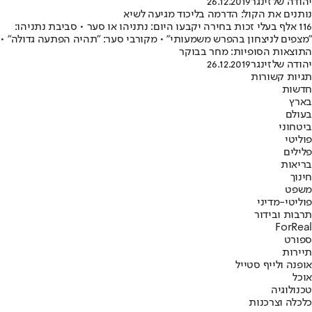
הודה שלזינגר
26.12.2019
ותנים את הקול: הדרמה בליכוד מגיעה לשיא
116 אלף בעלי זכות בחירה יקבעו היום: נתניהו או סער • סביבת נתניהו:
מצפים לניצחון בהפרש משמעותי" • מקורבי סער: "תהיה הפתעה גדולה" •
תוצאות הסופיות: מחר בבוקר
הודה שלזינגר
26.12.2019
גיות קשורות
דשות
ארץ
עולם
יטחוני
וליטי
לילים
ריאות
ינוך
שפט
וליטי-מדיני
רבות ובידור
ForRea
פורט
יירות
ופנה ולייף סטייל
וכל
כנולוגיה
לכלה וצרכנות