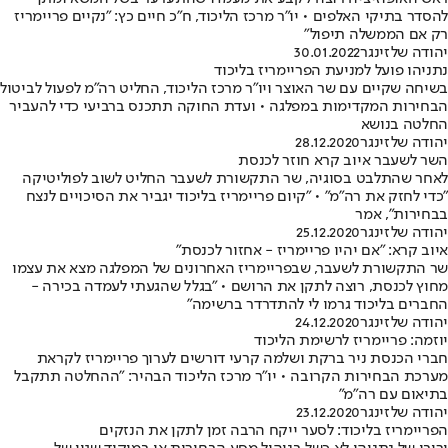
הסדר בתיקי האלפים • יו"ר מרכז הליכוד, ח"כ חיים כץ: "נקיים פריימריז
ק אם הממשלה תיפול"
הודה שלזינגר
30.01.2022
תניהו פועל למניעת הפריימריז בליכוד
שיחה שקיים עם שר האוצר ויו"ר מרכז הליכוד, החליט רה"מ לפעול לביטול
בחירות המקדימות במפלגה • ועדת החוקה תתכנס ברביעי כדי להעביר
חלטה בנושא
הודה שלזינגר
28.12.2020
שר לשעבר איוב קרא חוזר לכנסת
אחר שהתלבט בסוגיה, שר התקשורת לשעבר החליט לשוב לפוליטיקה
כדי לחזק את רה"מ" • "קיום פריימריז בליכוד יגביר את הסיכויים לנצח
בחירות", אמר
הודה שלזינגר
25.12.2020
יוב קרא: "אם יהיו פריימריז - אחזור לכנסת"
ר התקשורת לשעבר, שבפריימריז האחרונים של המפלגה מצא את עצמו
חוץ לכנסת, רוצה לתקן את הרושם • "בגלל שהגעתי לעמדה בכירה -
חברים בליכוד גרמו לי להתדרדר ברשימה"
הודה שלזינגר
24.12.2020
וזמה: פריימריז לרשימת הליכוד
ברי הכנסת ניר ברקת ושלמה קרעי דורשים לערוך פריימריז לקראת
ערכת הבחירות הקרובה • יו"ר מרכז הליכוד הבהיר: "ההחלטה תתקבל
תיאום עם רה"מ"
הודה שלזינגר
23.12.2020
פריימריז בליכוד: לסער ייקח הרבה זמן לתקן את הנזקים