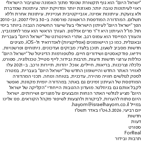
"ישראל היום" הוא גוף תקשורת שנוסד מתוך האמונה שהציבור הישראלי
ראוי לעיתונות טובה יותר, מאוזנת יותר ומדויקת יותר. עיתונות שמדברת
ולא צועקת. עיתונות אמינה, אובייקטיבית ועניינית. עיתונות אחרת וללא
תשלום. המהדורה המודפסת הראשונה פורסמה ב-30 ביולי 2007, וב-2010
הפך "ישראל היום" לעיתון הישראלי בעל שיעור החשיפה הגבוה ביותר בימי
חול. מו"ל העיתון היא ד"ר מרים אדלסון. העורך הראשי הוא עמר לחמנוביץ,
והעורך המייסד הוא עמוס רגב. אתרי האינטרנט של "ישראל היום" בעברית
ובאנגלית, כמו כן היישומונים (אפליקציות) לאנדרואיד ול-iOS, מציגים
חדשות מסביב לשעון, תוכן בלעדי, מבזקים ועדכונים, ניתוחים ופרשנויות,
וידיאו, פודקאסטים ושידורים חיים. פלטפורמות הדיגיטל של "ישראל היום"
כוללות ערוצי חדשות ודעות, תרבות ובידור, לייף סטייל, טכנולוגיה, ספורט,
כלכלה וצרכנות, בריאות, חיילים, אוכל, יהדות, תיירות ורכב. ב-2021 עלו
לאוויר האתר החדש והיישומון החדש של "ישראל היום" בעברית, במטרה
לספק לגולשים חוויה מהירה, עדכנית, בטוחה ונוחה. תכני המהדורה
המודפסת של העיתון זמינים גם באתר, במהדורה יומית מקוונת, ואפשר
לקבל אותם גם בניוזלטר. מועדון ההטבות הייחודי "הקליקה של ישראל
היום" מציע לגולשי האתר הנחות ומבצעים על מוצרים ושירותים. ישראל
היום פתוח להערות, לביקורת ולהצעות לשיפור מקהל הקוראים. פנו אלינו
במייל hayom@israelhayom.co.il.
יום רביעי, 4.3.2026
ט"ו באדר תשפ"ו
חדשות
דעות
ספורט
ForReal
תרבות ובידור