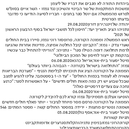
ביהדות התורה לא מגבים את דבריו של ליצמן
נמשכות המתקפות של שר הבינוי והשיכון נגד גמזו • השר איים בסופ"ש
לפרוש מהממשלה אם יוטל סגר בחגים • חבריו לסיעה הודיעו כי מדובר
בדעתו הפרטית
יהודה שלזינגר
,
ירון דורון
29.08.2020
נתניהו הציב תאריך יעד: "חיסון לכל תושבי ישראל בסוף הרבעון הראשון
של 2021"
ראש הממשלה וממונה הקורונה, פרופסור רוני גמזו, סיירו בבית החולים
שערי צדק • גמזו: "הקבינט קיבל החלטה אמיצה, מדינות אחרות שהגיעו
לרמת תחלואה דומה הטילו סגר" • נתניהו: "הוריתי להתחיל כבר עכשיו
בהקמת קו ייצור לחיסון של המכון הביולוגי"
מיטל יסעור בית-אור
,
אריאל כהנא
06.08.2020
גמזו: "התחלואה בישראל בקורונה - הגבוהה ביותר בעולם"
הממונה על הקורונה הציג את תוכניתו לבלימת הנגיף • "מערכת הבריאות
עשויה לא לעמוד בכמות החולים" • "עד ה-1 בספטמבר, עלינו להגיע למצב
שבכל שבוע יש רק כמה מאות חולים חדשים" • על האפשרות לסגר: "כרגע
נחכה עם צעדים דרסטיים כאלה"
מיטל יסעור בית-אור
06.08.2020
הופיעו אצלכם תסמינים? גמזו קורא לכם להיבדק לקורונה
הממונה על הקורונה פרסם מסר מיוחד לציבור • יותר מאלף חולים חדשים
ושמונה נפטרים מחצות • ירידה במספר החולים קשה • מספר המתים: 546
מיטל יסעור בית-אור
,
אסף גולן
03.08.2020
תגיות קשורות
קורונה
רוני גמזו
בנימין נתניהו
הקלות
סגר
ערים אדומות
קבינט
הקורונה
תחלואה
משרד הבריאות
איכילוב