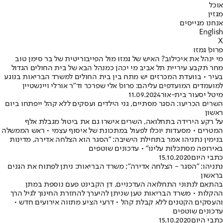
אוכל
מגזין
אנחנו מגייסים
English
X
פרופ' גמזו
מי ינהל את איכילוב? האיש של גמזו מול הפייבוריטית של בר סימן טוב
מחר תקבע עיריית תל אביב מי יכהן כמנהל הבא של בית החולים הגדול
בעיר • בוועדת המכרזים יש מתח בין בית החולים למשרד הבריאות בנוגע
למועמדים המועדפים עליהם: פרופ' אלי שפרכר וד"ר אורלי ויינשטיין
מיטל יסעור בית-אור
11.09.2024
השרים הכריעו: הסגר מסתיים, גני הילדים ועסקים ללא קהל ייפתחו ביום
ראשון
על רקע הירידה בתחלואה, השרים אישרו גם את ביטול מגבלת אלף
המטרים • מסעדות יוכלו לפעול במתכונת של איסוף עצמי • ראש הממשלה
בנימין נתניהו אמר בתחילת הישיבה: "הסגר הוא הצלחה אדירה, מדינות
באירופה מסתכלות עלינו" • עדכונים שוטפים
כתבי היום
15.10.2020
נתניהו: "הסגר - הצלחה אדירה"; משרד הבריאות: ניתן לפתוח את הגנים
בראשון
בהתאם לנתוני התחלואה העדכניים, דן הקבינט פעם נוספת במתן
ההקלות • משרד הבריאות טען שניתן להיערך להחזרת החינוך לגיל הרך
והעסקים הקטנים ללא קבלת קהל • דרעי הציע מתווה אירועים חדש •
עדכונים שוטפים
כתבי היום
15.10.2020