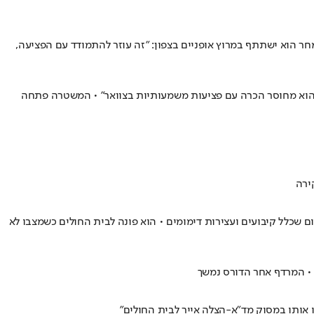
ר הוא ישתתף במרוץ אופניים בצפון: "זה עוזר להתמודד עם הפציעה,
 בגן החיות בירושלים במהלך פעילות שגרתית של הכנת העשרה לנמרים • חובש מד"א דב צפורי: "ראיתי גבר כבן 26 שוכב כשהוא מחוסר הכרה עם פציעות משמעותיות בצוואר" • המשטרה פתחה
ירה
הוענק לו טיפול רפואי במקום שכלל קיבועים ועצירות דימומים • הוא פונה לבית החולים כשמצבו לא
 • המרדף אחר הדורס נמשך
 אותו במסוק מד"א-הצלה אייר לבית החולים"