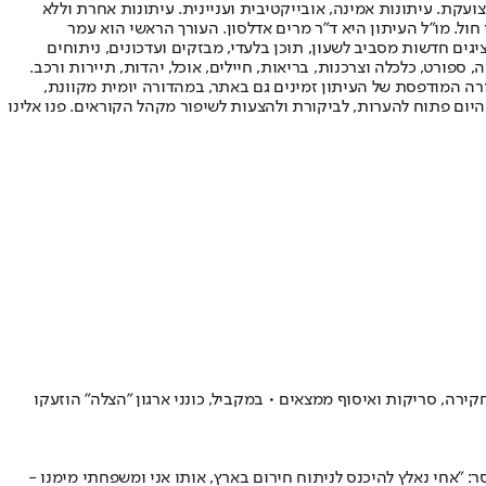
ועקת. עיתונות אמינה, אובייקטיבית ועניינית. עיתונות אחרת וללא
עור החשיפה הגבוה ביותר בימי חול. מו"ל העיתון היא ד"ר מרים אדלסון. העורך הראשי הוא עמר
 והעורך המייסד הוא עמוס רגב. אתרי האינטרנט של "ישראל היום" בעברית ובאנגלית, כמו כן היישומונים (אפליקציות) לאנדרואיד ול-iOS, מציגים חדשות מסביב לשעון, תוכן בלעדי, מבזקים ועדכונים, ניתוחים
, ספורט, כלכלה וצרכנות, בריאות, חיילים, אוכל, יהדות, תיירות ורכב.
דורה המודפסת של העיתון זמינים גם באתר, במהדורה יומית מקוונת,
היום פתוח להערות, לביקורת ולהצעות לשיפור מקהל הקוראים. פנו אלינו
רה, סריקות ואיסוף ממצאים • במקביל, כונני ארגון "הצלה" הוזעקו
: "אחי נאלץ להיכנס לניתוח חירום בארץ, אותו אני ומשפחתי מימנו -