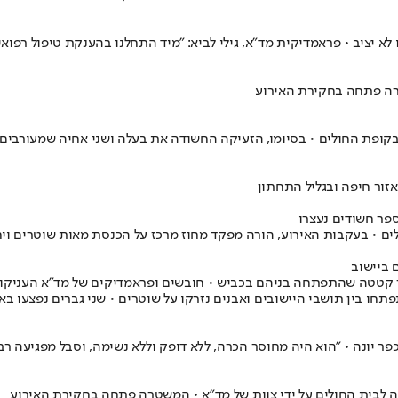
טרה פתחה בחקירת האירוע
פת החולים • בסיומו, הזעיקה החשודה את בעלה ושני אחיה שמעורבים באי
ספר חשודים נעצרו
לים • בעקבות האירוע, הורה מפקד מחוז מרכז על הכנסת מאות שוטרים ויח
רה למוות בדיאר עומרי, בן 19 מכפר סנדלה לאחר קטטה שהתפתחה בניהם בכביש • חובשים ופראמדיק
תחו בין תושבי היישובים ואבנים נזרקו על שוטרים • שני גברים נפצעו ב
 יונה • "הוא היה מחוסר הכרה, ללא דופק וללא נשימה, וסבל מפגיעה ר
 לבית החולים על ידי צוות של מד"א • המשטרה פתחה בחקירת האירוע