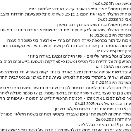
מישל מכול
14.04.2025
ניסיון חיסול? צעיר נפצע באורח קשה באירוע אלימות ביפו
כוחות ההצלה מצאו את הפצוע, בן 23, כשהוא סובל מפציעות חודרות ומצבו לא יציב • פראמדיקית מד"א, גילי לביא: "מיד התחלנו בהענקת טיפול רפואי ראשוני ומציל חיים שכלל חבישות ועצירת דימומים"
אבי כהן
24.03.2025
ניסיון חיסול? גבר נפצע מפיצוץ רכב בצפון
כוחות ההצלה שהגיעו למקום ופינו את הגבר שנפצע באורח בינוני • המש
מערכת היום
16.02.2025
ויכוח על תור במרפאה טירה הסתיים בירי – ארבעה בני משפחה נעצרו
עימות התפתח בין אחת החשודות לבין צעיר תושב העיר על מקומם בתור בקו
ירון דורון
02.02.2025
כטב"ם נפל באזור אליקים - שני חיילים נפצעו באורח בינוני
האזעקות על חדירת כלי הטיס נמשכו כ-40 דקות ונשמעו ביישובים רבים באזור חיפה ובגליל התחתון
מישל מכול
14.11.2024
עובד רשות אכיפה אזרחית נפצע באורח בינוני-קשה באירוע ירי ברמלה; מ
הפצוע, שהיה בתפקיד בשכונת ג'ואריש בעיר, פונה באופן עצמאי לבית החו
מערכת היום
10.11.2024
בן 19 מסנדלה נורה למוות בכניסה לגן נר; שוטרת ותושב נפגעו מיידוי אבנים ביישוב
תושב גן נר נעצר בחשד שי
אך נאלצו לקבוע את מותו • הכניסה הראשית ליישוב חסומה • עימותים התפ
עידן אבני
,
מישל מכול
06.05.2023
בן 5 נהרג מפגיעת רכב בשטח חקלאי בשרון
הילד התלווה למשפחתו בזמן שעבדה בקטיף תותים בשטח חקלאי, סמוך לכפר
ירון דורון
26.03.2021
נער בן 15 נהרג מירי בג'לג'וליה
הפשיעה במגזר הערבי ממשיכה להשתולל • חברו של הנער נפצע קשה ופונה