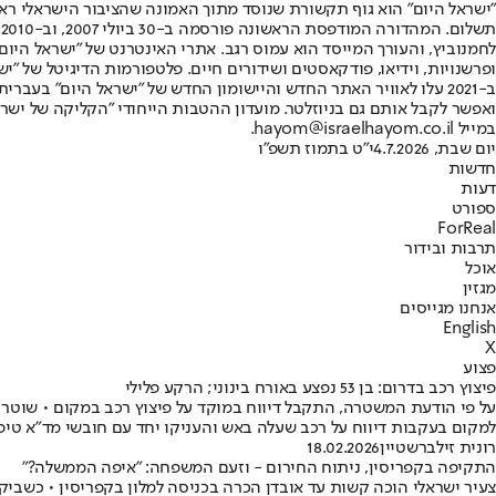
"ישראל היום" הוא גוף תקשורת שנוסד מתוך האמונה שהציבור הישראלי ראוי 
ת
ופרשנויות, וידיאו, פודקאסטים ושידורים חיים. פלטפורמות הדיגיטל של "ישרא
ב-2021 עלו לאוויר האתר החדש והיישומון החדש של "ישראל היום" בע
ואפשר לקבל אותם גם בניוזלטר. מועדון ההטבות הייחודי "הקליקה של ישרא
במייל hayom@israelhayom.co.il.
יום שבת, 4.7.2026
י"ט בתמוז תשפ"ו
חדשות
דעות
ספורט
ForReal
תרבות ובידור
אוכל
מגזין
אנחנו מגייסים
English
X
פצוע
פיצוץ רכב בדרום: בן 53 נפצע באורח בינוני; הרקע פלילי
על פי הודעת המשטרה, התקבל דיווח במוקד על פיצוץ רכב במקום • שוטרי ת
למקום בעקבות דיווח על רכב שעלה באש והעניקו יחד עם חובשי מד"א טיפול רפואי לגבר בן 53 ש
רונית זילברשטיין
18.02.2026
התקיפה בקפריסין, ניתוח החירום - וזעם המשפחה: "איפה הממשלה?"
צעיר ישראלי הוכה קשות עד אובדן הכרה בכניסה למלון בקפריסין • כשביקש