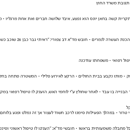
תגובת משרד החוץ
רית קשה בחאן יונס הוא נפצע, איבד שלושה חברים ואת אחת מרגליו • מח
אוריאל נורי ננשך בצווארו
ק • מותו נקבע בבית החולים • הרקע לאירוע פלילי • המשטרה פתחה בחק
זרוב בעיר, נפל הפועל, צעיר כבן 30, לתוך בור באתר הבנייה בו עבד • לאחר שחולץ ע"י לוחמי האש, 
ל
טרור • במהלך הפעילות סימנו לרכב חשוד לעצור אך זה נמלט ופגע בלוחם
 מחבלה משמעותית בראשו • חובשי מד"א: "הענקו לו טיפול ראשוני ופיננו