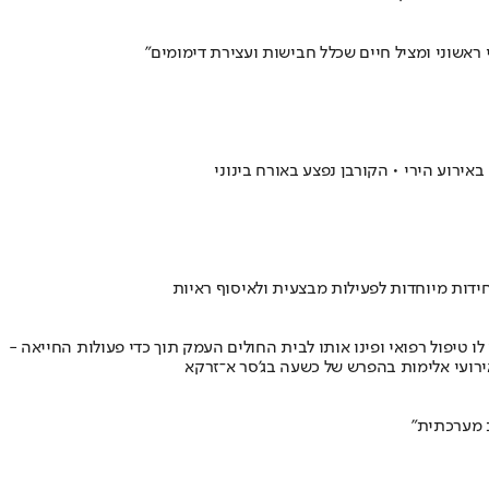
רוע הירי • הקורבן נפצע באורח בינוני
ידות מיוחדות לפעילות מבצעית ולאיסוף ראיות
ים של מד"א העניקו לו טיפול רפואי ופינו אותו לבית החולים העמק תוך כדי פעולות החייאה -
אירועי אלימות בהפרש של כשעה בג'סר א־זרקא
ב מערכתית"