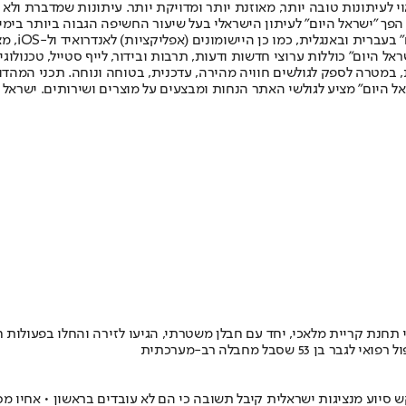
לעיתונות טובה יותר, מאוזנת יותר ומדויקת יותר. עיתונות שמדברת ולא צ
שלום. המהדורה המודפסת הראשונה פורסמה ב-30 ביולי 2007, וב-2010 הפך "ישראל היום" לעיתון הישראלי בעל שי
לחמנוביץ,
ל היום" כוללות ערוצי חדשות ודעות, תרבות ובידור, לייף סטייל, טכנולוגיה
ברית, במטרה לספק לגולשים חוויה מהירה, עדכנית, בטוחה ונוחה. תכני המה
ל היום" מציע לגולשי האתר הנחות ומבצעים על מוצרים ושירותים. ישראל 
חנת קריית מלאכי, יחד עם חבלן משטרתי, הגיעו לזירה והחלו בפעולות חקי
סבל מחבלה רב-מערכתית
 סיוע מנציגות ישראלית קיבל תשובה כי הם לא עובדים בראשון • אחיו מסר