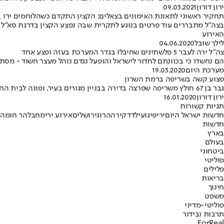
ירון דורון
09.03.2021
תחקיר ראשוני לתאונת האימונים בצאלים: הקצין התקדם כשהלוחמים ירו ב
בצה"ל מתבררים עוד פרטים בנוגע לתקרית שבה נפצע הקצין בדרגת סא"ל באו
האירוע
לילך שובל
04.06.2020
צה"ל ירה לעבר 5 פלשתינים שחיבלו בגדר המערכת בעזה ופצע אחד
הם נחשדו כי בכוונתם לחדור לישראל והופעל נגדם נוהל מעצר חשוד • מסתמ
מערכת היום
19.03.2020
פצוע קשה בשריפה ברמת השרון
גבר בן 67 חולץ משריפה שפרצה בדירה בבניין מגורים בעיר, ופונה לבית החולים שיבא כשהוא מורדם ומונשם • צוותי הכיבוי השתלטו על האש
ירון דורון
16.01.2020
תגיות קשורות
חדשות ישראל היום
ירי
פיגוע
ילד
דקירה
הרוג
ירושלים
אירוע ירי
מחבל
הר חומה
חדשות
בארץ
בעולם
ביטחוני
פוליטי
פלילים
בריאות
חינוך
משפט
פוליטי-מדיני
תרבות ובידור
ForReal