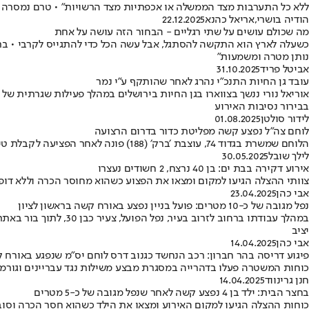
ללא כל התערבות מצד הממשלה או אכפתיות מצד הרשויות" • טרם נמסרה 
הודיה בושרי
,
אריאל כהנא
22.12.2025
מה שכולם עושים על שתי רגליים - הבחור הזה עושה על אחת
כשעלה לארץ הוא התקשה להסתגל, אבל עשה הכל כדי להתגייס לקרבי • בתק
נותן מטרה ומשמעות"
אביטל פריד
31.10.2025
עובד גן החיות התנכ"י נהרג לאחר שהותקף ע"י נמר
בבירור נסיבות האירוע
לידור סולטן
01.08.2025
לוחם צה"ל נפצע קשה מפליטת כדור בדרום הרצועה
הלוחם שמשרת בגדוד 74, עוצבת ׳ברק׳ (188) פונה לאחר הפציעה לקבלת טיפול רפואי • משפחתו עודכנה
לילך שובל
30.05.2025
אירוע דקירה בבת ים: בן 40 נרצח, 2 חשודים נעצרו
צוותי ההצלה הגיעו למקום ומצאו את הפצוע כשהוא מחוסר הכרה וללא דופ
אבי כהן
23.04.2025
נפל מגובה של כ-10 מטרים: פועל בניין נפצע באורח קשה בראשון לציון
במהלך עבודתו ברחוב ל
יציב
אבי כהן
14.04.2025
פיגוע דריסה בהר חברון: רכב הנחשד כגנוב דרס לוחם יס"מ שנפגע באורח ק
כוחות המשטרה פעלו בדהרייה במסגרת מבצע משילות נגד עבריינים וגורמי 
חנן גרינווד
14.04.2025
בחצר הבית: ילד בן 4 נפצע קשה לאחר שנפל מגובה של כ-5 מטרים
כוחות ההצלה הגיעו למקום האירוע ומצאו את הילד כשהוא חסר הכרה וסובל